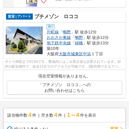
プチメゾン ロココ
賃貸 | アパート
敷0
片町線
「
鴫野
」駅 徒歩12分
おおさか東線
「
鴫野
」駅 徒歩12分
地下鉄中央線
「
緑橋
」駅 徒歩13分
築10年
大阪府
大阪市城東区
中浜
１丁目
サトウ病院まで413mです。敷地内にはごみ置き場も設置されています。好
評の駅近物件で、徒歩12分でのアクセスが可能です。2駅利用できるアパー
トは電車での移動が便利です。賃貸物件の...
現在空室情報がありません。
「プチメゾン ロココ」への
お問い合わせはこちら
4
4
1～4
該当物件数
件
空き数
件
件を表示
変更
絞り込み条件：
なし