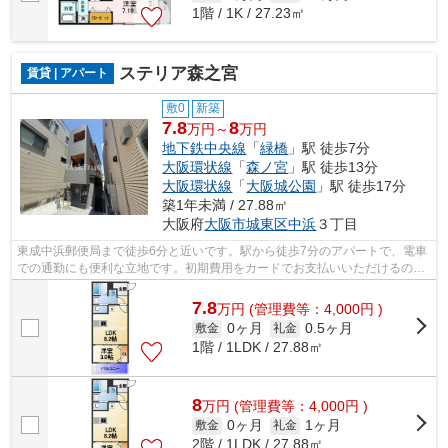
1階 / 1K / 27.23㎡
ステリア森之宮
賃貸 | アパート
敷0
新築
7.8
8
万円～
万円
地下鉄中央線
「
緑橋
」駅 徒歩7分
大阪環状線
「
森ノ宮
」駅 徒歩13分
大阪環状線
「
大阪城公園
」駅 徒歩17分
築1年未満 / 27.88㎡
大阪府
大阪市城東区
中浜
３丁目
東成中浜郵便局まで徒歩6分と近いです。駅から徒歩7分のアパートで、電車
での通勤にも便利な立地です。初期費用をカードでお支払いいただけるの
で、カードで決済したい方にもおすすめ...
7.8
万
円
(管理費等：4,000円 )
0ヶ月
0.5ヶ月
敷金
礼金
1階 / 1LDK / 27.88㎡
8
万
円
(管理費等：4,000円 )
0ヶ月
1ヶ月
敷金
礼金
2階 / 1LDK / 27.88㎡