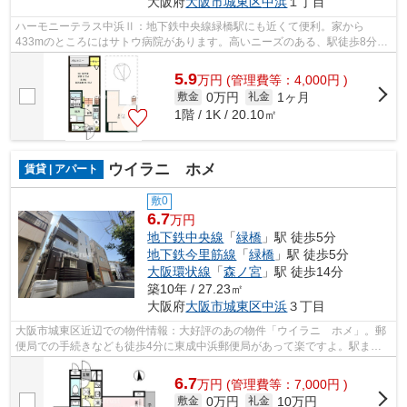
大阪府
大阪市城東区
中浜
１丁目
ハーモニーテラス中浜Ⅱ：地下鉄中央線緑橋駅にも近くて便利。家から
433mのところにはサトウ病院があります。高いニーズのある、駅徒歩8分の
物件です。駐車場までの距離は400mです。大...
5.9
万
円
(管理費等：4,000円 )
0万円
1ヶ月
敷金
礼金
1階 / 1K / 20.10㎡
ウイラニ ホメ
賃貸 | アパート
敷0
6.7
万円
地下鉄中央線
「
緑橋
」駅 徒歩5分
地下鉄今里筋線
「
緑橋
」駅 徒歩5分
大阪環状線
「
森ノ宮
」駅 徒歩14分
築10年 / 27.23㎡
大阪府
大阪市城東区
中浜
３丁目
大阪市城東区近辺での物件情報：大好評のあの物件「ウイラニ ホメ」。郵
便局での手続きなども徒歩4分に東成中浜郵便局があって楽ですよ。駅まで5
分と、駅近でアクセスも良好な物件で...
6.7
万
円
(管理費等：7,000円 )
0万円
10万円
敷金
礼金