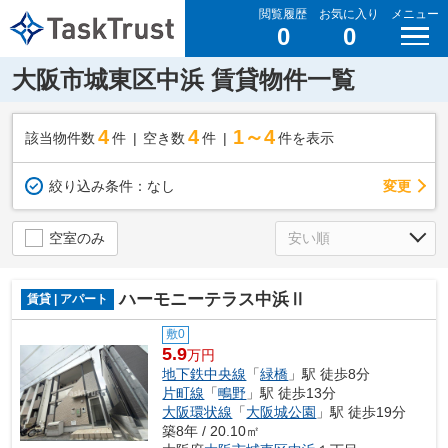
閲覧履歴
お気に入り
メニュー
0
0
大阪市城東区中浜 賃貸物件一覧
4
4
1～4
該当物件数
件
空き数
件
件を表示
変更
絞り込み条件：
なし
空室のみ
ハーモニーテラス中浜Ⅱ
賃貸 | アパート
敷0
5.9
万円
地下鉄中央線
「
緑橋
」駅 徒歩8分
片町線
「
鴫野
」駅 徒歩13分
大阪環状線
「
大阪城公園
」駅 徒歩19分
築8年 / 20.10㎡