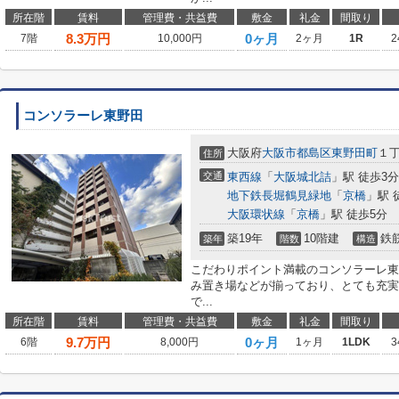
所在階
賃料
管理費・共益費
敷金
礼金
間取り
8.3
万円
0ヶ月
7階
10,000円
2ヶ月
1R
2
コンソラーレ東野田
大阪府
大阪市都島区
東野田町
１
住所
交通
東西線
「
大阪城北詰
」駅 徒歩3分
地下鉄長堀鶴見緑地
「
京橋
」駅 
大阪環状線
「
京橋
」駅 徒歩5分
築19年
10階建
鉄
築年
階数
構造
こだわりポイント満載のコンソラーレ東
み置き場などが揃っており、とても充実
で...
所在階
賃料
管理費・共益費
敷金
礼金
間取り
9.7
万円
0ヶ月
6階
8,000円
1ヶ月
1LDK
3