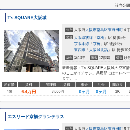
該当公開
T’s SQUARE大阪城
大阪府
大阪市都島区
東野田町
４
住所
交通
大阪環状線
「
京橋
」駅 徒歩5分
京阪本線
「
京橋
」駅 徒歩4分
東西線
「
大阪城北詰
」駅 徒歩10
築13年
12階建
鉄
築年
階数
構造
新着情報：T’s SQUARE大阪城の空室情
のここがイチオシ。共用部にはエレベー
ます。...
所在階
賃料
管理費・共益費
敷金
礼金
間取り
6.4
万円
0ヶ月
0ヶ月
4階
8,000円
1K
エスリード京橋グランテラス
大阪府
大阪市都島区
東野田町
５丁
住所