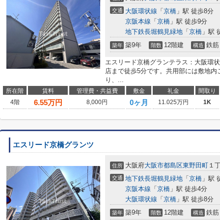
交通
大阪環状線
「
京橋
」駅 徒歩8分
京阪本線
「
京橋
」駅 徒歩9分
地下鉄長堀鶴見緑地
「
京橋
」駅 
築9年
12階建
鉄筋
築年
階数
構造
エスリード京橋グランテラス：大阪環状
店まで徒歩5分です。共用部には敷地内
り、...
所在階
賃料
管理費・共益費
敷金
礼金
間取り
6.55
万円
0ヶ月
4階
8,000円
11.025万円
1K
エスリード京橋グランツ
大阪府
大阪市都島区
東野田町
１
住所
交通
地下鉄長堀鶴見緑地
「
京橋
」駅 
京阪本線
「
京橋
」駅 徒歩4分
大阪環状線
「
京橋
」駅 徒歩8分
築9年
12階建
鉄筋
築年
階数
構造