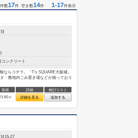
17
14
1-17
件数
件 空き数
件
件表示
丁目
分
筋コンクリート
報ならコチラ。「T’s SQUARE大阪城」
タ・敷地内ごみ置き場などが揃っており
面積
詳細
検討リスト
23.80㎡
詳細を見る
追加する
目15-27