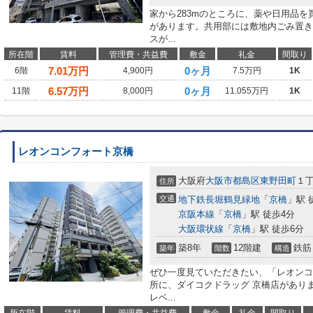
家から283mのところに、薬や日用品を
があります。共用部には敷地内ごみ置き
スが...
所在階
賃料
管理費・共益費
敷金
礼金
間取り
7.01
万円
0ヶ月
6階
4,900円
7.5万円
1K
6.57
万円
0ヶ月
11階
8,000円
11.055万円
1K
レオンコンフォート京橋
大阪府
大阪市都島区
東野田町
１
住所
交通
地下鉄長堀鶴見緑地
「
京橋
」駅 
京阪本線
「
京橋
」駅 徒歩4分
大阪環状線
「
京橋
」駅 徒歩6分
築8年
12階建
鉄筋
築年
階数
構造
ぜひ一度見ていただきたい、「レオンコ
所に、ダイコクドラッグ 京橋店があり
レベ...