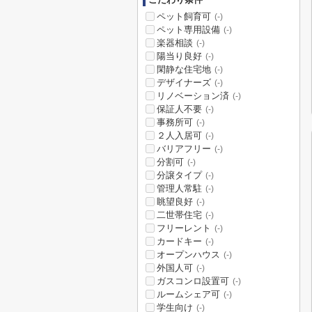
ペット飼育可
(-)
ペット専用設備
(-)
楽器相談
(-)
陽当り良好
(-)
閑静な住宅地
(-)
デザイナーズ
(-)
リノベーション済
(-)
保証人不要
(-)
事務所可
(-)
２人入居可
(-)
バリアフリー
(-)
分割可
(-)
分譲タイプ
(-)
管理人常駐
(-)
眺望良好
(-)
二世帯住宅
(-)
フリーレント
(-)
カードキー
(-)
オープンハウス
(-)
外国人可
(-)
ガスコンロ設置可
(-)
ルームシェア可
(-)
学生向け
(-)