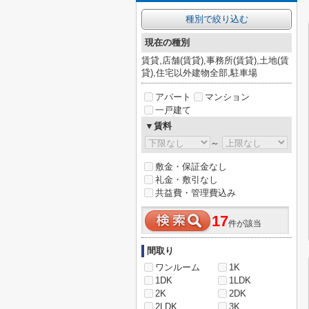
種別で絞り込む
現在の種別
賃貸,店舗(賃貸),事務所(賃貸),土地(賃
貸),住宅以外建物全部,駐車場
アパート
マンション
一戸建て
▼賃料
～
敷金・保証金なし
礼金・敷引なし
共益費・管理費込み
17
件が該当
間取り
ワンルーム
1K
1DK
1LDK
2K
2DK
2LDK
3K