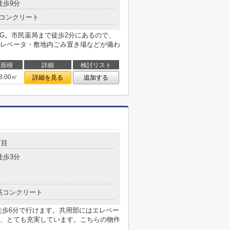
徒歩9分
コンクリート
NG。市民薬局まで徒歩2分にあるので、
レベータ・敷地内ごみ置き場などが備わ
面積
詳細
検討リスト
8.00㎡
詳細を見る
追加する
丁目
徒歩3分
筋コンクリート
徒歩6分で行けます。共用部にはエレベー
、とても充実しています。こちらの物件