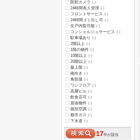
防犯カメラ
(-)
24時間有人管理
(-)
フロントサービス
(-)
24時間ゴミ出し可
(-)
住戸内覧可能
(-)
コンシェルジュサービス
(-)
駐車場あり
(-)
2階以上
(-)
1階の物件
(-)
10階以上
(-)
20階以上
(-)
最上階
(-)
南向き
(-)
角部屋
(-)
ワンフロア
(-)
高層ビル
(-)
飲食店可
(-)
居抜物件
(-)
個別空調
(-)
都市ガス
(-)
下水道
(-)
17
件が該当