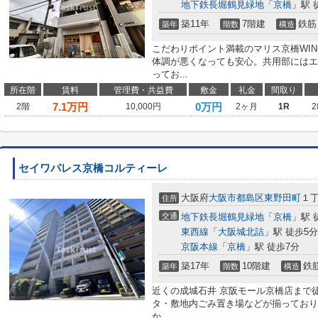
地下鉄長堀鶴見緑地
「
京橋
」駅 
築11年
7階建
鉄筋
築年
階数
構造
こだわりポイント満載のマリス京橋WI
体調が悪くなっても安心。共用部にはエ
ってお...
所在階
賃料
管理費・共益費
敷金
礼金
間取り
7.1
万円
0万円
2階
10,000円
2ヶ月
1R
2
セイワパレス京橋コルティーレ
大阪府
大阪市都島区
東野田町
１
住所
交通
地下鉄長堀鶴見緑地
「
京橋
」駅 
東西線
「
大阪城北詰
」駅 徒歩5分
京阪本線
「
京橋
」駅 徒歩7分
築17年
10階建
鉄
築年
階数
構造
近くの成城石井 京阪モール京橋店まで
タ・敷地内ごみ置き場などが揃っており
か...