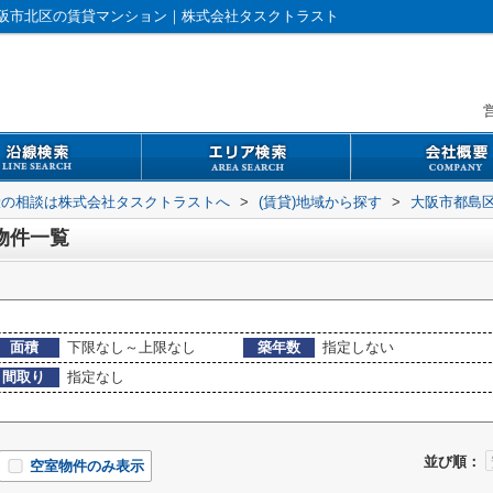
阪市北区の賃貸マンション｜株式会社タスクトラスト
営
般の相談は株式会社タスクトラストへ
>
(賃貸)地域から探す
>
大阪市都島
物件一覧
面積
下限なし～上限なし
築年数
指定しない
間取り
指定なし
並び順：
空室物件のみ表示