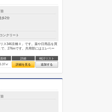
丁目
徒歩2分
コンクリート
リス346京橋Ⅱ」です。薬や日用品を買
で、276mです。共用部にはエレベー
面積
詳細
検討リスト
5.37㎡
詳細を見る
追加する
丁目