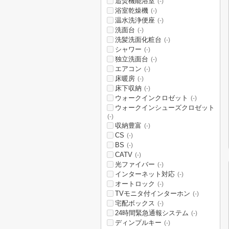
追焚機能浴室
(-)
浴室乾燥機
(-)
温水洗浄便座
(-)
洗面台
(-)
洗髪洗面化粧台
(-)
シャワー
(-)
独立洗面台
(-)
エアコン
(-)
床暖房
(-)
床下収納
(-)
ウォークインクロゼット
(-)
ウォークインシューズクロゼット
(-)
収納豊富
(-)
CS
(-)
BS
(-)
CATV
(-)
光ファイバー
(-)
インターネット対応
(-)
オートロック
(-)
TVモニタ付インターホン
(-)
宅配ボックス
(-)
24時間緊急通報システム
(-)
ディンプルキー
(-)