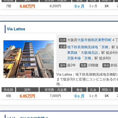
所在階
賃料
管理費・共益費
敷金
礼金
間取り
6.68
万円
0ヶ月
7階
8,200円
1ヶ月
1K
Via Lattea
大阪府
大阪市都島区
東野田町
４
住所
交通
地下鉄長堀鶴見緑地
「
京橋
」駅 
東西線
「
大阪城北詰
」駅 徒歩6分
京阪本線
「
京橋
」駅 徒歩8分
築2年
10階建
鉄筋
築年
階数
構造
Via Lattea：地下鉄長堀鶴見緑地京
まで徒歩3分と近場にコンビニがあるの
地...
所在階
賃料
管理費・共益費
敷金
礼金
間取り
6.85
万円
0ヶ月
8階
7,000円
1ヶ月
1K