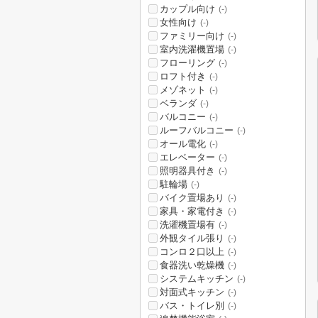
カップル向け
(-)
女性向け
(-)
ファミリー向け
(-)
室内洗濯機置場
(-)
フローリング
(-)
ロフト付き
(-)
メゾネット
(-)
ベランダ
(-)
バルコニー
(-)
ルーフバルコニー
(-)
オール電化
(-)
エレベーター
(-)
照明器具付き
(-)
駐輪場
(-)
バイク置場あり
(-)
家具・家電付き
(-)
洗濯機置場有
(-)
外観タイル張り
(-)
コンロ２口以上
(-)
食器洗い乾燥機
(-)
システムキッチン
(-)
対面式キッチン
(-)
バス・トイレ別
(-)