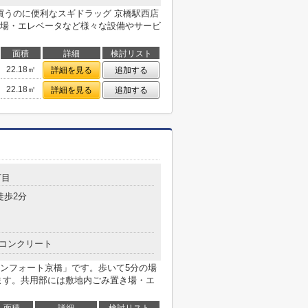
買うのに便利なスギドラッグ 京橋駅西店
場・エレベータなど様々な設備やサービ
面積
詳細
検討リスト
22.18㎡
詳細を見る
追加する
22.18㎡
詳細を見る
追加する
丁目
徒歩2分
コンクリート
ンフォート京橋」です。歩いて5分の場
ます。共用部には敷地内ごみ置き場・エ