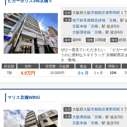
ビガーポリス346京橋Ⅱ
大阪府
大阪市都島区
東野田町
１
住所
交通
地下鉄長堀鶴見緑地
「
京橋
」駅 
京阪本線
「
京橋
」駅 徒歩5分
大阪環状線
「
京橋
」駅 徒歩6分
築8年
10階建
鉄筋
築年
階数
構造
ぜひ一度見ていただきたい、「ビガーポ
うのに便利なスギドラッグ 京橋駅西店ま
タ・敷地...
所在階
賃料
管理費・共益費
敷金
礼金
間取り
6.9
万円
0ヶ月
7階
10,000円
1ヶ月
1DK
2
マリス京橋WING
大阪府
大阪市都島区
東野田町
５
住所
交通
大阪環状線
「
京橋
」駅 徒歩3分
京阪本線
「
京橋
」駅 徒歩3分