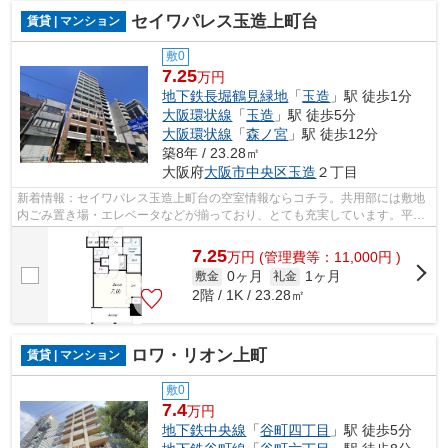
セイワパレス玉造上町台
賃貸 | マンション
敷0
7.25
万円
地下鉄長堀鶴見緑地
「
玉造
」駅 徒歩1分
大阪環状線
「
玉造
」駅 徒歩5分
大阪環状線
「
森ノ宮
」駅 徒歩12分
築8年 / 23.28㎡
大阪府
大阪市中央区
玉造
２丁目
新着情報：セイワパレス玉造上町台の空室情報ならコチラ。共用部には敷地
内ごみ置き場・エレベータなどが揃っており、とても充実しています。平成
30年築の物件です。こちらの物件はマ...
7.25
万
円
(管理費等：11,000円 )
0ヶ月
1ヶ月
敷金
礼金
2階 / 1K / 23.28㎡
ロワ・リオン上町
賃貸 | マンション
敷0
7.4
万円
地下鉄中央線
「
谷町四丁目
」駅 徒歩5分