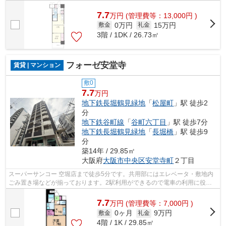
す。付近に駅が2つあるので、用途や行き先...
7.7
万
円
(管理費等：13,000円 )
0万円
15万円
敷金
礼金
3階 / 1DK / 26.73㎡
フォーゼ安堂寺
賃貸 | マンション
敷0
7.7
万円
地下鉄長堀鶴見緑地
「
松屋町
」駅 徒歩2
分
地下鉄谷町線
「
谷町六丁目
」駅 徒歩7分
地下鉄長堀鶴見緑地
「
長堀橋
」駅 徒歩9
分
築14年 / 29.85㎡
大阪府
大阪市中央区
安堂寺町
２丁目
スーパーサンコー 空堀店まで徒歩5分です。共用部にはエレベータ・敷地内
ごみ置き場などが揃っております。2駅利用ができるので電車の利用に役立
つマンションです。こちらの物件はマン...
7.7
万
円
(管理費等：7,000円 )
0ヶ月
9万円
敷金
礼金
4階 / 1K / 29.85㎡