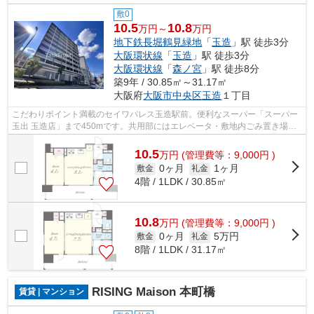
敷0
10.5
10.8
万円～
万円
地下鉄長堀鶴見緑地
「
玉造
」駅 徒歩3分
大阪環状線
「
玉造
」駅 徒歩3分
大阪環状線
「
森ノ宮
」駅 徒歩8分
築9年 / 30.85㎡～31.17㎡
大阪府
大阪市中央区
玉造
１丁目
こだわりポイント満載のセイワパレス玉造駅前。便利なスーパー「スーパー
玉出 玉造店」まで450mです。共用部にはエレベータ・敷地内ごみ置き場な
どが揃っております。クレジットカード...
10.5
万
円
(管理費等：9,000円 )
0ヶ月
1ヶ月
敷金
礼金
4階 / 1LDK / 30.85㎡
10.8
万
円
(管理費等：9,000円 )
0ヶ月
5万円
敷金
礼金
8階 / 1LDK / 31.17㎡
RISING Maison 本町橋
賃貸 | マンション