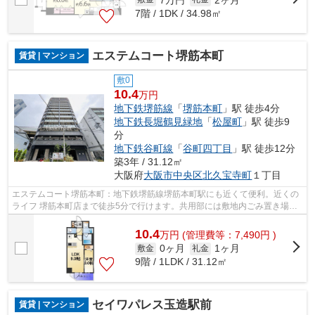
7階 / 1DK / 34.98㎡
エステムコート堺筋本町
賃貸 | マンション
敷0
10.4
万円
地下鉄堺筋線
「
堺筋本町
」駅 徒歩4分
地下鉄長堀鶴見緑地
「
松屋町
」駅 徒歩9
分
地下鉄谷町線
「
谷町四丁目
」駅 徒歩12分
築3年 / 31.12㎡
大阪府
大阪市中央区
北久宝寺町
１丁目
エステムコート堺筋本町：地下鉄堺筋線堺筋本町駅にも近くて便利。近くの
ライフ 堺筋本町店まで徒歩5分で行けます。共用部には敷地内ごみ置き場・
エレベータなどが備わっておりとても...
10.4
万
円
(管理費等：7,490円 )
0ヶ月
1ヶ月
敷金
礼金
9階 / 1LDK / 31.12㎡
セイワパレス玉造駅前
賃貸 | マンション