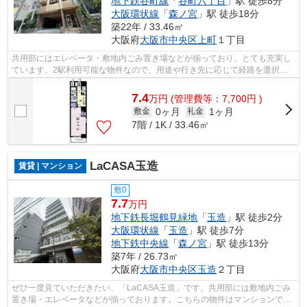
地下鉄谷町線
「
谷町六丁目
」駅 徒歩8分
大阪環状線
「
森ノ宮
」駅 徒歩18分
築22年 / 33.46㎡
大阪府
大阪市中央区
上町
１丁目
共用部にはエレベータ・敷地内ごみ置き場などが揃っており、とても充実し
ています。2駅利用可能な物件なので、用途や行き先に応じて経路を選択で
きます。いつでも快適空間を味わえる通...
7.4
万
円
(管理費等：7,700円 )
0ヶ月
1ヶ月
敷金
礼金
7階 / 1K / 33.46㎡
LaCASA玉造
賃貸 | マンション
敷0
7.7
万円
地下鉄長堀鶴見緑地
「
玉造
」駅 徒歩2分
大阪環状線
「
玉造
」駅 徒歩7分
地下鉄中央線
「
森ノ宮
」駅 徒歩13分
築7年 / 26.73㎡
大阪府
大阪市中央区
玉造
２丁目
ぜひ一度見ていただきたい、「LaCASA玉造」です。共用部には敷地内ごみ
置き場・エレベータなどが揃っております。こちらの物件はマンションで