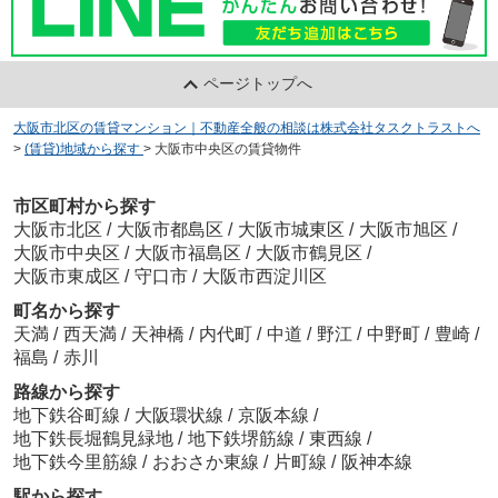
ページトップへ
大阪市北区の賃貸マンション｜不動産全般の相談は株式会社タスクトラストへ
>
(賃貸)地域から探す
>
大阪市中央区の賃貸物件
市区町村から探す
大阪市北区
/
大阪市都島区
/
大阪市城東区
/
大阪市旭区
/
大阪市中央区
/
大阪市福島区
/
大阪市鶴見区
/
大阪市東成区
/
守口市
/
大阪市西淀川区
町名から探す
天満
/
西天満
/
天神橋
/
内代町
/
中道
/
野江
/
中野町
/
豊崎
/
福島
/
赤川
路線から探す
地下鉄谷町線
/
大阪環状線
/
京阪本線
/
地下鉄長堀鶴見緑地
/
地下鉄堺筋線
/
東西線
/
地下鉄今里筋線
/
おおさか東線
/
片町線
/
阪神本線
駅から探す