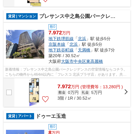
プレサンス中之島公園パークレジデンス
賃貸 | マンション
敷0
7.972
万円
地下鉄堺筋線
「
北浜
」駅 徒歩5分
京阪本線
「
北浜
」駅 徒歩5分
地下鉄谷町線
「
天満橋
」駅 徒歩7分
築20年 / 30.52㎡
大阪府
大阪市中央区
東高麗橋
新着情報：プレサンス中之島公園パークレジデンスの空室情報ならコチラ。
こちらの物件から464m以内に「フレスコ 北浜プラザ店」があります。共用
部にはエレベータ・敷地内ごみ置き場な...
7.972
万
円
(管理費等：13,280円 )
0万円
5万円
敷金
礼金
3階 / 1R / 30.52㎡
ドゥーエ玉造
賃貸 | アパート
敷0
8
万円