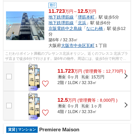
敷0
11.723
12.5
万円～
万円
地下鉄堺筋線
「
堺筋本町
」駅 徒歩5分
地下鉄堺筋線
「
北浜
」駅 徒歩6分
京阪電鉄中之島線
「
なにわ橋
」駅 徒歩12
分
築6年 / 32.33㎡
大阪府
大阪市中央区
瓦町
１丁目
こだわりポイント満載のプレサンス北浜オリジン。近くのフレスコ 北浜プラ
ザ店まで徒歩6分で行けます。築6年の物件。周辺には、徒歩5分で利用でき
る駅があります。当社スタッフが地域...
11.723
万
円
(管理費等：12,770円 )
0ヶ月
15万円
敷金
礼金
2階 / 1LDK / 32.33㎡
12.5
万
円
(管理費等：8,000円 )
0ヶ月
1ヶ月
敷金
礼金
4階 / 1LDK / 32.33㎡
Premiere Maison
賃貸 | マンション