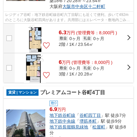
築18年 / 20.28㎡～23.54㎡
大阪府
大阪市中央区
十二軒町
レジディア谷町：地下鉄谷町線谷町六丁目駅にも近くて便利。歩いて492m
のところに大阪谷町四局があります。共用部にはエレベータ・敷地内ごみ置
き場などが揃っております。周辺には、...
6.3
万
円
(管理費等：8,000円 )
0ヶ月
0ヶ月
敷金
礼金
2階 / 1K / 23.54㎡
6
万
円
(管理費等：8,000円 )
0ヶ月
0ヶ月
敷金
礼金
3階 / 1K / 20.28㎡
プレミアムコート谷町4丁目
賃貸 | マンション
敷0
6.9
万円
地下鉄谷町線
「
谷町四丁目
」駅 徒歩7分
地下鉄中央線
「
堺筋本町
」駅 徒歩9分
地下鉄長堀鶴見緑地
「
松屋町
」駅 徒歩8
分