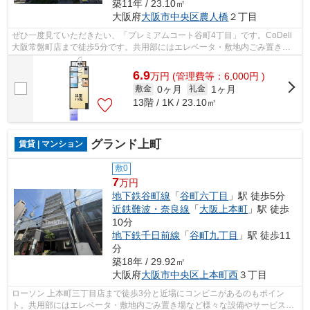
築11年 / 23.10㎡
大阪府
大阪市中央区
農人橋
２丁目
ぜひ一度見ていただきたい、「プレミアムコート谷町4丁目」です。CoDeli
大阪常盤町店まで徒歩5分です。共用部にはエレベータ・敷地内ごみ置き場
などが揃っており、とても充実していま...
6.9
万
円
(管理費等：6,000円 )
0ヶ月
1ヶ月
敷金
礼金
13階 / 1K / 23.10㎡
グランド上町
賃貸 | マンション
敷0
7
万円
地下鉄谷町線
「
谷町六丁目
」駅 徒歩5分
近鉄難波・奈良線
「
大阪上本町
」駅 徒歩
10分
地下鉄千日前線
「
谷町九丁目
」駅 徒歩11
分
築18年 / 29.92㎡
大阪府
大阪市中央区
上本町西
３丁目
ローソン 上本町三丁目店まで徒歩3分と近場にコンビニがあるのもポイン
ト。共用部にはエレベータ・敷地内ごみ置き場など様々な設備やサービスが