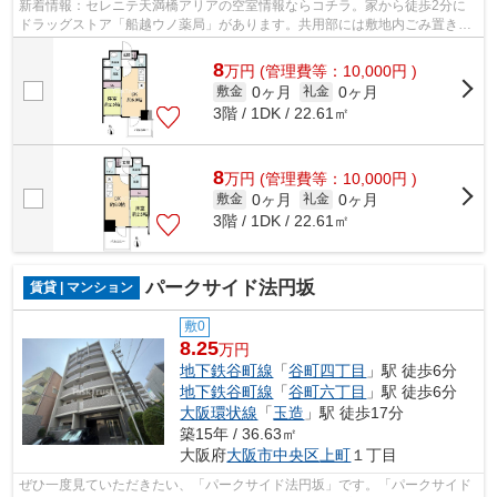
新着情報：セレニテ天満橋アリアの空室情報ならコチラ。家から徒歩2分に
ドラッグストア「船越ウノ薬局」があります。共用部には敷地内ごみ置き
場・エレベータなどが揃っており、とても...
8
万
円
(管理費等：10,000円 )
0ヶ月
0ヶ月
敷金
礼金
3階 / 1DK / 22.61㎡
8
万
円
(管理費等：10,000円 )
0ヶ月
0ヶ月
敷金
礼金
3階 / 1DK / 22.61㎡
パークサイド法円坂
賃貸 | マンション
敷0
8.25
万円
地下鉄谷町線
「
谷町四丁目
」駅 徒歩6分
地下鉄谷町線
「
谷町六丁目
」駅 徒歩6分
大阪環状線
「
玉造
」駅 徒歩17分
築15年 / 36.63㎡
大阪府
大阪市中央区
上町
１丁目
ぜひ一度見ていただきたい、「パークサイド法円坂」です。「パークサイド