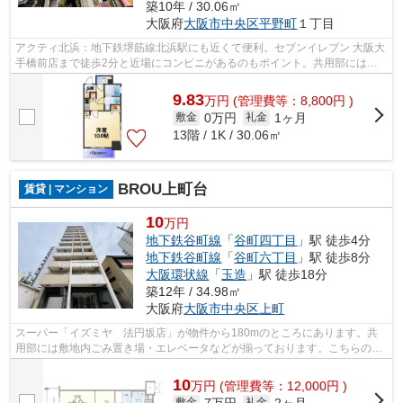
築10年 / 30.06㎡
大阪府
大阪市中央区
平野町
１丁目
アクティ北浜：地下鉄堺筋線北浜駅にも近くて便利。セブンイレブン 大阪大
手橋前店まで徒歩2分と近場にコンビニがあるのもポイント。共用部には敷
地内ごみ置き場・エレベータなどが備...
9.83
万
円
(管理費等：8,800円 )
0万円
1ヶ月
敷金
礼金
13階 / 1K / 30.06㎡
BROU上町台
賃貸 | マンション
10
万円
地下鉄谷町線
「
谷町四丁目
」駅 徒歩4分
地下鉄谷町線
「
谷町六丁目
」駅 徒歩8分
大阪環状線
「
玉造
」駅 徒歩18分
築12年 / 34.98㎡
大阪府
大阪市中央区
上町
スーパー「イズミヤ 法円坂店」が物件から180mのところにあります。共
用部には敷地内ごみ置き場・エレベータなどが揃っております。こちらの物
件はマンションです。徒歩4分で駅にアク...
10
万
円
(管理費等：12,000円 )
7万円
2ヶ月
敷金
礼金