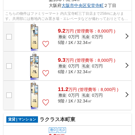
大阪府
大阪市中央区
安堂寺町
２丁目
こちらの物件はファミリーマート 内久宝寺町三丁目店まで258mにありま
す。共用部には敷地内ごみ置き場・エレベータなどが備わっておりとても充
実しています。クレジットカードで初期費...
9.2
万
円
(管理費等：8,000円 )
0万円
0万円
敷金
礼金
5階 / 1K / 32.34㎡
9.3
万
円
(管理費等：8,000円 )
0万円
0万円
敷金
礼金
6階 / 1K / 32.34㎡
11.2
万
円
(管理費等：8,000円 )
0万円
0万円
敷金
礼金
9階 / 1K / 32.34㎡
ラクラス本町東
賃貸 | マンション
敷0
礼0