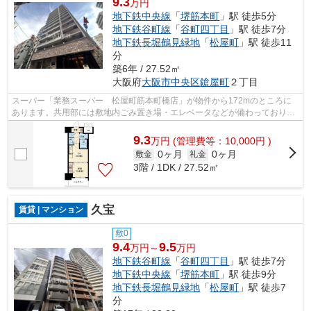
9.3
万円
地下鉄中央線
「
堺筋本町
」駅 徒歩5分
地下鉄谷町線
「
谷町四丁目
」駅 徒歩7分
地下鉄長堀鶴見緑地
「
松屋町
」駅 徒歩11
分
築6年 / 27.52㎡
大阪府
大阪市中央区
鎗屋町
２丁目
スーパー「業務スーパー 松屋町筋本町橋店」が物件から172mのところに
あります。共用部には敷地内ごみ置き場・エレベータなどが備わっておりと
ても充実しています。防犯対策もバッチ...
9.3
万
円
(管理費等：10,000円 )
0ヶ月
0ヶ月
敷金
礼金
3階 / 1DK / 27.52㎡
久宝
賃貸 | マンション
敷0
9.4
9.5
万円～
万円
地下鉄谷町線
「
谷町四丁目
」駅 徒歩7分
地下鉄中央線
「
堺筋本町
」駅 徒歩9分
地下鉄長堀鶴見緑地
「
松屋町
」駅 徒歩7
分