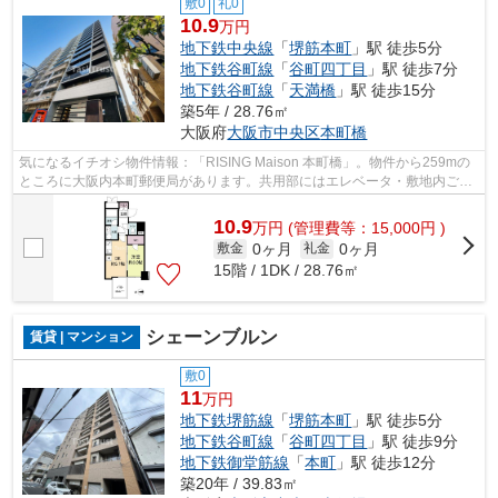
敷0
礼0
10.9
万円
地下鉄中央線
「
堺筋本町
」駅 徒歩5分
地下鉄谷町線
「
谷町四丁目
」駅 徒歩7分
地下鉄谷町線
「
天満橋
」駅 徒歩15分
築5年 / 28.76㎡
大阪府
大阪市中央区
本町橋
気になるイチオシ物件情報：「RISING Maison 本町橋」。物件から259mの
ところに大阪内本町郵便局があります。共用部にはエレベータ・敷地内ごみ
置き場などが揃っております。こちらの...
10.9
万
円
(管理費等：15,000円 )
0ヶ月
0ヶ月
敷金
礼金
15階 / 1DK / 28.76㎡
シェーンブルン
賃貸 | マンション
敷0
11
万円
地下鉄堺筋線
「
堺筋本町
」駅 徒歩5分
地下鉄谷町線
「
谷町四丁目
」駅 徒歩9分
地下鉄御堂筋線
「
本町
」駅 徒歩12分
築20年 / 39.83㎡