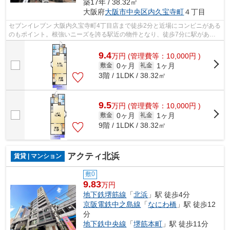
築17年 / 38.32㎡
大阪府
大阪市中央区
内久宝寺町
４丁目
セブンイレブン 大阪内久宝寺町4丁目店まで徒歩2分と近場にコンビニがある
のもポイント。根強いニーズを誇る駅近の物件となり、徒歩7分に駅があり
ます。こちらは初期費用をカードでお...
9.4
万
円
(管理費等：10,000円 )
0ヶ月
1ヶ月
敷金
礼金
3階 / 1LDK / 38.32㎡
9.5
万
円
(管理費等：10,000円 )
0ヶ月
1ヶ月
敷金
礼金
9階 / 1LDK / 38.32㎡
アクティ北浜
賃貸 | マンション
敷0
9.83
万円
地下鉄堺筋線
「
北浜
」駅 徒歩4分
京阪電鉄中之島線
「
なにわ橋
」駅 徒歩12
分
地下鉄中央線
「
堺筋本町
」駅 徒歩11分