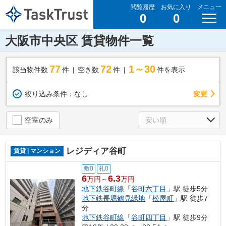
閲覧履歴
お気に入り
メニュー
0
0
大阪市中央区 賃貸物件一覧
77
72
1～30
該当物件数
件
空き数
件
件を表示
変更
絞り込み条件：
なし
空室のみ
レジディア谷町
賃貸 | マンション
敷0
礼0
6
6.3
万円～
万円
地下鉄谷町線
「
谷町六丁目
」駅 徒歩5分
地下鉄長堀鶴見緑地
「
松屋町
」駅 徒歩7
分
地下鉄谷町線
「
谷町四丁目
」駅 徒歩9分