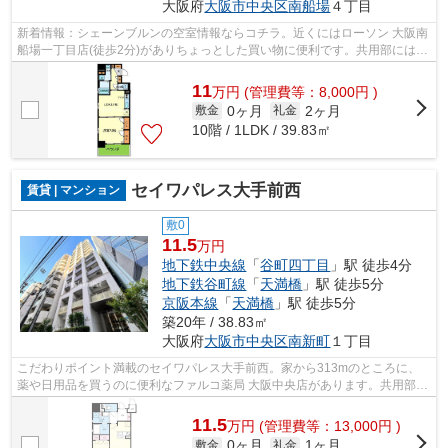
大阪府
大阪市中央区
南船場
４丁目
新着情報：シェーンブルンの空室情報ならコチラ。近くにはローソン 大阪南
船場一丁目店(徒歩2分)がありちょっとした買い物に便利です。共用部には敷
地内ごみ置き場・エレベータなどが...
11
万
円
(管理費等：8,000円 )
0ヶ月
2ヶ月
敷金
礼金
10階 / 1LDK / 39.83㎡
セイワパレス大手前西
賃貸 | マンション
敷0
11.5
万円
地下鉄中央線
「
谷町四丁目
」駅 徒歩4分
地下鉄谷町線
「
天満橋
」駅 徒歩5分
京阪本線
「
天満橋
」駅 徒歩5分
築20年 / 38.83㎡
大阪府
大阪市中央区
南新町
１丁目
こだわりポイント満載のセイワパレス大手前西。家から313mのところに、
薬や日用品を買うのに便利なファルコ薬局 大阪中央店があります。共用部に
はエレベータ・敷地内ごみ置き場など様...
11.5
万
円
(管理費等：13,000円 )
0ヶ月
1ヶ月
敷金
礼金