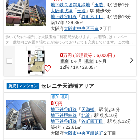
地下鉄長堀鶴見緑地
「
玉造
」駅 徒歩1分
大阪環状線
「
玉造
」駅 徒歩6分
地下鉄谷町線
「
谷町六丁目
」駅 徒歩16分
築17年 / 29.85㎡
大阪府
大阪市中央区
玉造
２丁目
歩いて6分の場所には大阪玉造二郵便局があります。共用部にはエレベー
タ・敷地内ごみ置き場などが備わっておりとても充実しています。この物件
は駅から徒歩1分のアパートです。2駅利用...
8
万
円
(管理費等：6,000円 )
0ヶ月
1ヶ月
敷金
礼金
12階 / 1K / 29.85㎡
セレニテ天満橋アリア
賃貸 | マンション
敷0
礼0
8
万円
地下鉄谷町線
「
天満橋
」駅 徒歩6分
地下鉄堺筋線
「
北浜
」駅 徒歩10分
地下鉄谷町線
「
谷町四丁目
」駅 徒歩12分
築4年 / 22.61㎡
大阪府
大阪市中央区
船越町
２丁目