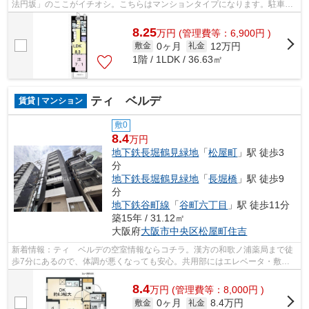
法円坂」のここがイチオシ。こちらはマンションタイプになります。駐車場
まで400mのマンションです。大阪市中...
8.25
万
円
(管理費等：6,900円 )
0ヶ月
12万円
敷金
礼金
1階 / 1LDK / 36.63㎡
ティ ベルデ
賃貸 | マンション
敷0
8.4
万円
地下鉄長堀鶴見緑地
「
松屋町
」駅 徒歩3
分
地下鉄長堀鶴見緑地
「
長堀橋
」駅 徒歩9
分
地下鉄谷町線
「
谷町六丁目
」駅 徒歩11分
築15年 / 31.12㎡
大阪府
大阪市中央区
松屋町住吉
新着情報：ティ ベルデの空室情報ならコチラ。漢方の和歌ノ浦薬局まで徒
歩7分にあるので、体調が悪くなっても安心。共用部にはエレベータ・敷地
内ごみ置き場など様々な設備やサービス...
8.4
万
円
(管理費等：8,000円 )
0ヶ月
8.4万円
敷金
礼金