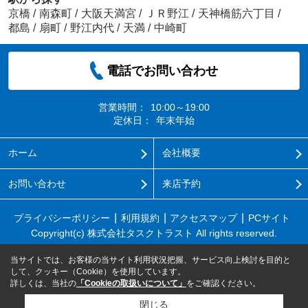
京橋
/
南森町
/
大阪天満宮
/
ＪＲ野江
/
天神橋筋六丁目
/
都島
/
扇町
/
野江内代
/
天満
/
中崎町
電話でお問い合わせ
営業時間：
10:00～19:00
定休日：
年末年始
ホーム
会社概要
お問い合わせ
来店予約
プライバシーポリシー
利用規約
アクセスマップ
PCサイト
Copyright(c) 株式会社タスクトラスト All rights reserved.
当サイトでは、お客様の当サイト利用状況把握、サービス向上検討を目的と
して、クッキー（Cookie）を使用しています。
詳しくは、当社の
「Cookieの取扱いについて」
をご確認ください。
閉じる