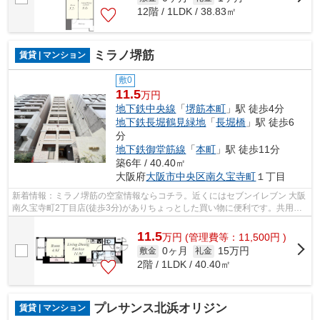
12階 / 1LDK / 38.83㎡
ミラノ堺筋
賃貸 | マンション
敷0
11.5
万円
地下鉄中央線
「
堺筋本町
」駅 徒歩4分
地下鉄長堀鶴見緑地
「
長堀橋
」駅 徒歩6
分
地下鉄御堂筋線
「
本町
」駅 徒歩11分
築6年 / 40.40㎡
大阪府
大阪市中央区
南久宝寺町
１丁目
新着情報：ミラノ堺筋の空室情報ならコチラ。近くにはセブンイレブン 大阪
南久宝寺町2丁目店(徒歩3分)がありちょっとした買い物に便利です。共用部
には敷地内ごみ置き場・エレベータな...
11.5
万
円
(管理費等：11,500円 )
0ヶ月
15万円
敷金
礼金
2階 / 1LDK / 40.40㎡
プレサンス北浜オリジン
賃貸 | マンション