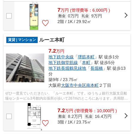
揃っているので便利です。こちらの物件...
7
万
円
(管理費等：6,000円 )
0万円
9万円
敷金
礼金
2階 / 1K / 29.92㎡
ルーエ本町
賃貸 | マンション
7.2
万円
地下鉄中央線
「
堺筋本町
」駅 徒歩1分
地下鉄御堂筋線
「
本町
」駅 徒歩5分
地下鉄長堀鶴見緑地
「
長堀橋
」駅 徒歩13
分
築9年 / 23.75㎡
大阪府
大阪市中央区
南本町
２丁目
ぜひ一度見ていただきたい、「ルーエ本町」です。ゆうちょ銀行大阪支店船
場センタービル3号館内出張所が歩いて267mのところにあります。共用部に
は敷地内ごみ置き場・エレベータなどが...
7.2
万
円
(管理費等：10,000円 )
8.2万円
16.4万円
敷金
礼金
3階 / 1K / 23.75㎡