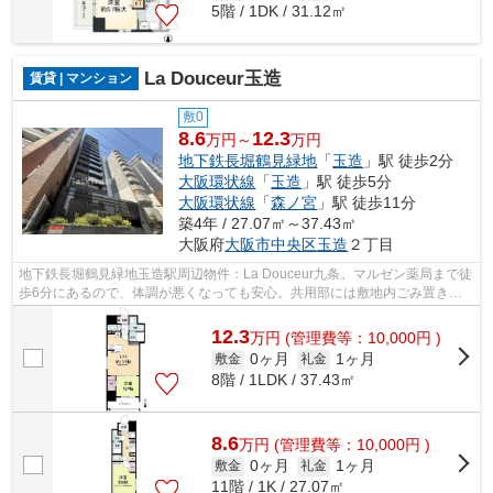
5階 / 1DK / 31.12㎡
La Douceur玉造
賃貸 | マンション
敷0
8.6
12.3
万円～
万円
地下鉄長堀鶴見緑地
「
玉造
」駅 徒歩2分
大阪環状線
「
玉造
」駅 徒歩5分
大阪環状線
「
森ノ宮
」駅 徒歩11分
築4年 / 27.07㎡～37.43㎡
大阪府
大阪市中央区
玉造
２丁目
地下鉄長堀鶴見緑地玉造駅周辺物件：La Douceur九条。マルゼン薬局まで徒
歩6分にあるので、体調が悪くなっても安心。共用部には敷地内ごみ置き
場・エレベータなどが揃っております。こ...
12.3
万
円
(管理費等：10,000円 )
0ヶ月
1ヶ月
敷金
礼金
8階 / 1LDK / 37.43㎡
8.6
万
円
(管理費等：10,000円 )
0ヶ月
1ヶ月
敷金
礼金
11階 / 1K / 27.07㎡