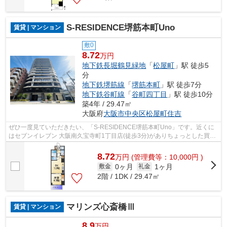
S-RESIDENCE堺筋本町Uno
賃貸 | マンション
敷0
8.72
万円
地下鉄長堀鶴見緑地
「
松屋町
」駅 徒歩5
分
地下鉄堺筋線
「
堺筋本町
」駅 徒歩7分
地下鉄谷町線
「
谷町四丁目
」駅 徒歩10分
築4年 / 29.47㎡
大阪府
大阪市中央区
松屋町住吉
ぜひ一度見ていただきたい、「S-RESIDENCE堺筋本町Uno」です。近くに
はセブンイレブン 大阪南久宝寺町1丁目店(徒歩3分)がありちょっとした買い
物に便利です。共用部には敷地内ごみ置き...
8.72
万
円
(管理費等：10,000円 )
0ヶ月
1ヶ月
敷金
礼金
2階 / 1DK / 29.47㎡
マリンズ心斎橋Ⅲ
賃貸 | マンション
8.9
万円