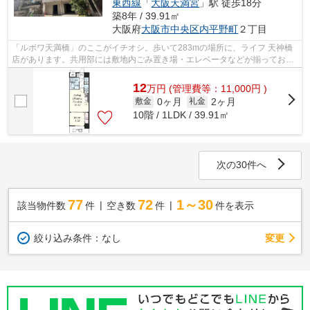
東西線
「
大阪天満宮
」駅 徒歩18分
築8年 / 39.91㎡
大阪府
大阪市中央区
内平野町
２丁目
「ルボワ天満橋」のここがイチオシ。歩いて283mの場所に、ライフ 天神橋
店があります。共用部には敷地内ごみ置き場・エレベータなどが揃っており
ます。こちらはマンションタイプになり...
12
万
円
(管理費等：11,000円 )
0ヶ月
2ヶ月
敷金
礼金
10階 / 1LDK / 39.91㎡
次の30件へ
77
72
1～30
該当物件数
件
空き数
件
件を表示
変更
絞り込み条件：
なし