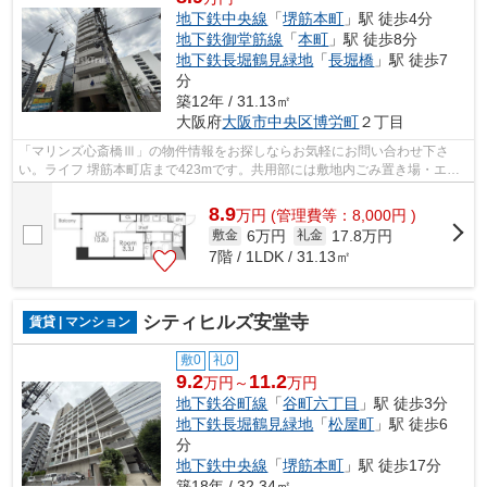
地下鉄中央線
「
堺筋本町
」駅 徒歩4分
地下鉄御堂筋線
「
本町
」駅 徒歩8分
地下鉄長堀鶴見緑地
「
長堀橋
」駅 徒歩7
分
築12年 / 31.13㎡
大阪府
大阪市中央区
博労町
２丁目
「マリンズ心斎橋Ⅲ」の物件情報をお探しならお気軽にお問い合わせ下さ
い。ライフ 堺筋本町店まで423mです。共用部には敷地内ごみ置き場・エレ
ベータなどが揃っております。電車での移...
8.9
万
円
(管理費等：8,000円 )
6万円
17.8万円
敷金
礼金
7階 / 1LDK / 31.13㎡
シティヒルズ安堂寺
賃貸 | マンション
敷0
礼0
9.2
11.2
万円～
万円
地下鉄谷町線
「
谷町六丁目
」駅 徒歩3分
地下鉄長堀鶴見緑地
「
松屋町
」駅 徒歩6
分
地下鉄中央線
「
堺筋本町
」駅 徒歩17分
築18年 / 32.34㎡