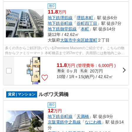
敷0
11.8
万円
地下鉄堺筋線
「
堺筋本町
」駅 徒歩6分
地下鉄谷町線
「
谷町四丁目
」駅 徒歩7分
地下鉄御堂筋線
「
本町
」駅 徒歩14分
築12年 / 42.62㎡
大阪府
大阪市中央区
鎗屋町
２丁目
多くの方からご好評頂いているPremiere Maisonのご紹介です。こちらの物
件からファミリーマート 本町橋店まで357mです。共用部には敷地内ごみ置
き場・エレベータなどが揃っており、と...
11.8
万
円
(管理費等：6,000円 )
0ヶ月
20万円
敷金
礼金
10階 / 1R＋1S(納戸) / 42.62㎡
ルボワ天満橋
賃貸 | マンション
敷0
12
万円
地下鉄谷町線
「
天満橋
」駅 徒歩9分
京阪電鉄中之島線
「
なにわ橋
」駅 徒歩14
分