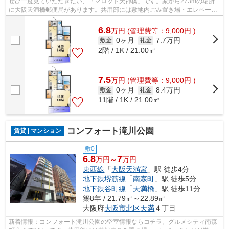
ぜひ一度見ていただきたい、「マロット天神橋」です。家から273mの場所
に大阪天満橋郵便局があります。共用部には敷地内ごみ置き場・エレベータ
など様々な設備やサービスが揃っている...
6.8
万
円
(管理費等：9,000円 )
0ヶ月
7.7万円
敷金
礼金
2階 / 1K / 21.00㎡
7.5
万
円
(管理費等：9,000円 )
0ヶ月
8.4万円
敷金
礼金
11階 / 1K / 21.00㎡
コンフォート滝川公園
賃貸 | マンション
敷0
6.8
7
万円～
万円
東西線
「
大阪天満宮
」駅 徒歩4分
地下鉄堺筋線
「
南森町
」駅 徒歩5分
地下鉄谷町線
「
天満橋
」駅 徒歩11分
築8年 / 21.79㎡～22.89㎡
大阪府
大阪市北区
天満
４丁目
新着情報：コンフォート滝川公園の空室情報ならコチラ。グルメシティ南森