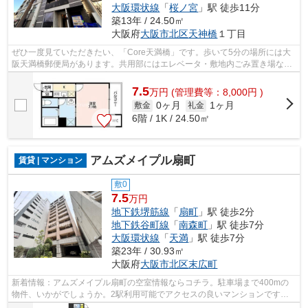
大阪環状線
「
桜ノ宮
」駅 徒歩11分
築13年 / 24.50㎡
大阪府
大阪市北区
天神橋
１丁目
ぜひ一度見ていただきたい、「Core天満橋」です。歩いて5分の場所には大
阪天満橋郵便局があります。共用部にはエレベータ・敷地内ごみ置き場など
が備わっておりとても充実しています。...
7.5
万
円
(管理費等：8,000円 )
0ヶ月
1ヶ月
敷金
礼金
6階 / 1K / 24.50㎡
アムズメイプル扇町
賃貸 | マンション
敷0
7.5
万円
地下鉄堺筋線
「
扇町
」駅 徒歩2分
地下鉄谷町線
「
南森町
」駅 徒歩7分
大阪環状線
「
天満
」駅 徒歩7分
築23年 / 30.93㎡
大阪府
大阪市北区
末広町
新着情報：アムズメイプル扇町の空室情報ならコチラ。駐車場まで400mの
物件、いかがでしょうか。2駅利用可能でアクセスの良いマンションです。
地上11階建てのイチオシの物件です。大阪...