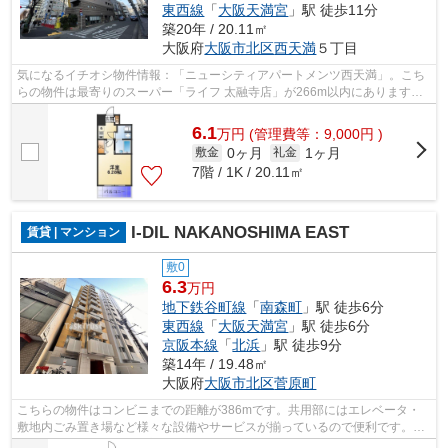
東西線
「
大阪天満宮
」駅 徒歩11分
築20年 / 20.11㎡
大阪府
大阪市北区
西天満
５丁目
気になるイチオシ物件情報：「ニューシティアパートメンツ西天満」。こち
らの物件は最寄りのスーパー「ライフ 太融寺店」が266m以内にあります。
共用部には敷地内ごみ置き場・エレベー...
6.1
万
円
(管理費等：9,000円 )
0ヶ月
1ヶ月
敷金
礼金
7階 / 1K / 20.11㎡
I-DIL NAKANOSHIMA EAST
賃貸 | マンション
敷0
6.3
万円
地下鉄谷町線
「
南森町
」駅 徒歩6分
東西線
「
大阪天満宮
」駅 徒歩6分
京阪本線
「
北浜
」駅 徒歩9分
築14年 / 19.48㎡
大阪府
大阪市北区
菅原町
こちらの物件はコンビニまでの距離が386mです。共用部にはエレベータ・
敷地内ごみ置き場など様々な設備やサービスが揃っているので便利です。13
階建ての物件です。防犯対策もバッチリ...