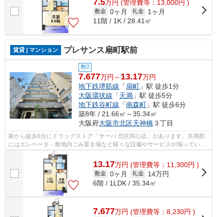
7.5
万
円
(管理費等：13,000円 )
0ヶ月
1ヶ月
敷金
礼金
11階 / 1K / 28.41㎡
プレサンス扇町駅前
賃貸 | マンション
敷0
7.677
13.17
万円～
万円
地下鉄堺筋線
「
扇町
」駅 徒歩1分
大阪環状線
「
天満
」駅 徒歩5分
地下鉄谷町線
「
南森町
」駅 徒歩6分
築8年 / 21.66㎡～35.34㎡
大阪府
大阪市北区
天神橋
３丁目
家から徒歩6分にドラッグストア「サーバ 北区同心店」があります。共用部
にはエレベータ・敷地内ごみ置き場など様々な設備やサービスが揃っている
ので便利です。自宅から2駅利用できる...
13.17
万
円
(管理費等：11,300円 )
0ヶ月
14万円
敷金
礼金
6階 / 1LDK / 35.34㎡
7.677
万
円
(管理費等：8,230円 )