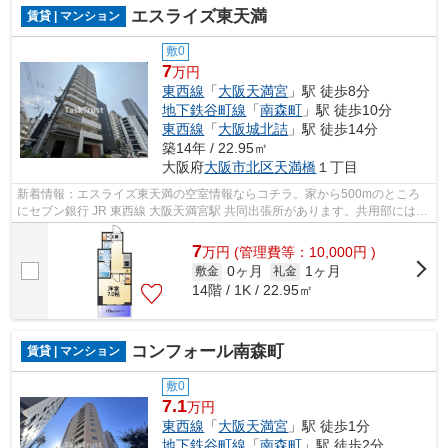
エスライズ東天満
賃貸 | マンション
敷0
7
万円
東西線
「
大阪天満宮
」駅 徒歩8分
地下鉄谷町線
「
南森町
」駅 徒歩10分
東西線
「
大阪城北詰
」駅 徒歩14分
築14年 / 22.95㎡
大阪府
大阪市北区
天満橋
１丁目
新着情報：エスライズ東天満の空室情報ならコチラ。家から500mのところ
にセブン銀行 JR 東西線 大阪天満宮駅 共同出張所があります。共用部にはエ
レベータ・敷地内ごみ置き場などが揃...
7
万
円
(管理費等：10,000円 )
0ヶ月
1ヶ月
敷金
礼金
14階 / 1K / 22.95㎡
コンフォール南森町
賃貸 | マンション
敷0
7.1
万円
東西線
「
大阪天満宮
」駅 徒歩1分
地下鉄谷町線
「
南森町
」駅 徒歩2分