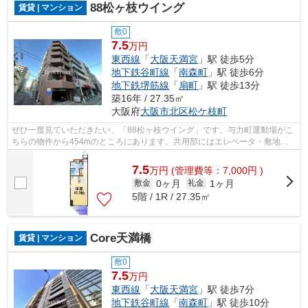
88松ヶ枝ウイング
賃貸 | マンション
敷0
7.5
万円
東西線
「
大阪天満宮
」駅 徒歩5分
地下鉄谷町線
「
南森町
」駅 徒歩6分
地下鉄堺筋線
「
扇町
」駅 徒歩13分
築16年 / 27.35㎡
大阪府
大阪市北区
松ケ枝町
ぜひ一度見ていただきたい、「88松ヶ枝ウイング」です。与力町運動場がこ
ちらの物件から454mのところにあります。共用部にはエレベータ・敷地内
ごみ置き場などが備わっておりとても充...
7.5
万
円
(管理費等：7,000円 )
0ヶ月
1ヶ月
敷金
礼金
5階 / 1R / 27.35㎡
Core天満橋
賃貸 | マンション
敷0
7.5
万円
東西線
「
大阪天満宮
」駅 徒歩7分
地下鉄谷町線
「
南森町
」駅 徒歩10分