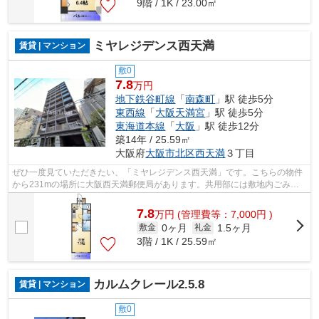
9階 / 1K / 23.00㎡
ミヤレジデンス西天満
賃貸 | マンション
敷0
7.8
万円
地下鉄谷町線
「
南森町
」駅 徒歩5分
東西線
「
大阪天満宮
」駅 徒歩5分
東海道本線
「
大阪
」駅 徒歩12分
築14年 / 25.59㎡
大阪府
大阪市北区
西天満
３丁目
ぜひ一度見ていただきたい、「ミヤレジデンス西天満」です。こちらの物件
から231mの場所に大阪西天満郵便局があります。共用部には敷地内ごみ置
き場・エレベータなどが揃っております...
7.8
万
円
(管理費等：7,000円 )
0ヶ月
1.5ヶ月
敷金
礼金
3階 / 1K / 25.59㎡
カルムクレール2.5.8
賃貸 | マンション
敷0