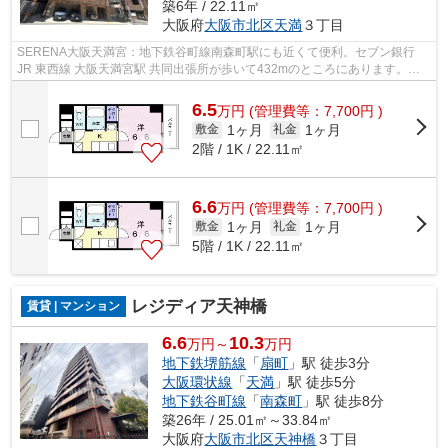
築6年 / 22.11㎡
大阪府
大阪市北区
天満
３丁目
SERENA大阪天満宮：地下鉄谷町線南森町駅にも近くて便利。セブン銀行
JR 東西線 大阪天満宮駅 共同出張所が歩いて432mのところにあります。共
用部には敷地内ごみ置き場・エレベータな...
6.5
万
円
(管理費等：7,700円 )
1ヶ月
1ヶ月
敷金
礼金
2階 / 1K / 22.11㎡
6.6
万
円
(管理費等：7,700円 )
1ヶ月
1ヶ月
敷金
礼金
5階 / 1K / 22.11㎡
レジディア天神橋
賃貸 | マンション
6.6
10.3
万円～
万円
地下鉄堺筋線
「
扇町
」駅 徒歩3分
大阪環状線
「
天満
」駅 徒歩5分
地下鉄谷町線
「
南森町
」駅 徒歩8分
築26年 / 25.01㎡～33.84㎡
大阪府
大阪市北区
天神橋
３丁目