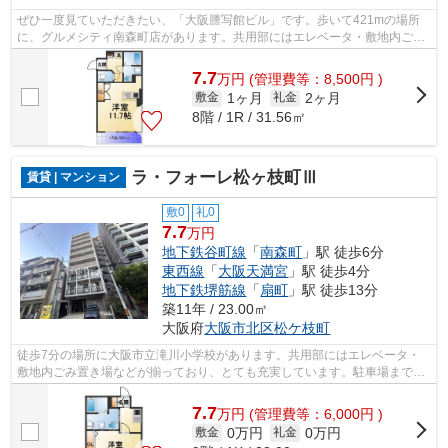
ぜひ一度見ていただきたい、「大阪謄写館ビル」です。歩いて421mの場所
に、グルメシティ南森町店があります。共用部にはエレベータ・敷地内ごみ
置き場などが揃っております。是非ご覧...
7.7
万
円
(管理費等：8,500円 )
1ヶ月
2ヶ月
敷金
礼金
8階 / 1R / 31.56㎡
ラ・フォーレ松ヶ枝町Ⅲ
賃貸 | マンション
敷0
礼0
7.7
万円
地下鉄谷町線
「
南森町
」駅 徒歩6分
東西線
「
大阪天満宮
」駅 徒歩4分
地下鉄堺筋線
「
扇町
」駅 徒歩13分
築11年 / 23.00㎡
大阪府
大阪市北区
松ケ枝町
徒歩7分の場所に大阪市立滝川小学校があります。共用部にはエレベータ・
敷地内ごみ置き場などが揃っており、とても充実しています。駐車場まで
400mのマンションです。防犯対策もバッチ...
7.7
万
円
(管理費等：6,000円 )
0万円
0万円
敷金
礼金