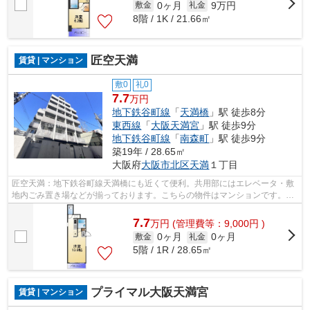
0ヶ月
9万円
敷金
礼金
8階 / 1K / 21.66㎡
匠空天満
賃貸 | マンション
敷0
礼0
7.7
万円
地下鉄谷町線
「
天満橋
」駅 徒歩8分
東西線
「
大阪天満宮
」駅 徒歩9分
地下鉄谷町線
「
南森町
」駅 徒歩9分
築19年 / 28.65㎡
大阪府
大阪市北区
天満
１丁目
匠空天満：地下鉄谷町線天満橋にも近くて便利。共用部にはエレベータ・敷
地内ごみ置き場などが揃っております。こちらの物件はマンションです。室
内に新鮮な空気を取り入れやすい風通...
7.7
万
円
(管理費等：9,000円 )
0ヶ月
0ヶ月
敷金
礼金
5階 / 1R / 28.65㎡
プライマル大阪天満宮
賃貸 | マンション