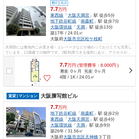
敷0
礼0
7.7
万円
東西線
「
大阪天満宮
」駅 徒歩5分
地下鉄谷町線
「
南森町
」駅 徒歩7分
大阪環状線
「
天満
」駅 徒歩13分
築17年 / 24.01㎡
大阪府
大阪市北区
松ケ枝町
共用部には敷地内ごみ置き場・エレベータなどが備わっておりとても充実し
ています。11階建ての物件です。2駅利用できる場所にあり、アクセスが便
利です。こちらはマンションタイプにな...
7.7
万
円
(管理費等：8,000円 )
0ヶ月
0ヶ月
敷金
礼金
4階 / 1K / 24.01㎡
大阪謄写館ビル
賃貸 | マンション
7.7
万円
地下鉄谷町線
「
南森町
」駅 徒歩2分
東西線
「
大阪天満宮
」駅 徒歩4分
大阪環状線
「
天満
」駅 徒歩9分
築26年 / 31.56㎡
大阪府
大阪市北区
天神橋
３丁目