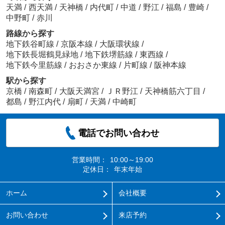
天満
/
西天満
/
天神橋
/
内代町
/
中道
/
野江
/
福島
/
豊崎
/
中野町
/
赤川
路線から探す
地下鉄谷町線
/
京阪本線
/
大阪環状線
/
地下鉄長堀鶴見緑地
/
地下鉄堺筋線
/
東西線
/
地下鉄今里筋線
/
おおさか東線
/
片町線
/
阪神本線
駅から探す
京橋
/
南森町
/
大阪天満宮
/
ＪＲ野江
/
天神橋筋六丁目
/
都島
/
野江内代
/
扇町
/
天満
/
中崎町
電話でお問い合わせ
営業時間：
10:00～19:00
定休日：
年末年始
ホーム
会社概要
お問い合わせ
来店予約