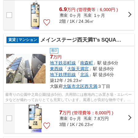
平坦な場所に位置する物件で、自転車...
6.9
万
円
(管理費等：6,000円 )
0ヶ月
1ヶ月
敷金
礼金
2階 / 1K / 24.36㎡
メインステージ西天満T’s SQUARE
賃貸 | マンション
敷0
7
万円
地下鉄谷町線
「
南森町
」駅 徒歩6分
東西線
「
大阪天満宮
」駅 徒歩8分
地下鉄堺筋線
「
北浜
」駅 徒歩6分
築12年 / 26.23㎡
大阪府
大阪市北区
西天満
３丁目
最寄りの公園中之島公園(徒歩5分)。共用部には敷地内ごみ置き場・エレベー
タなどが備わっておりとても充実しています。風通しが良好な物件です。防
犯対策もバッチリなマンションタイプ...
7
万
円
(管理費等：8,000円 )
0ヶ月
7.8万円
敷金
礼金
3階 / 1K / 26.23㎡