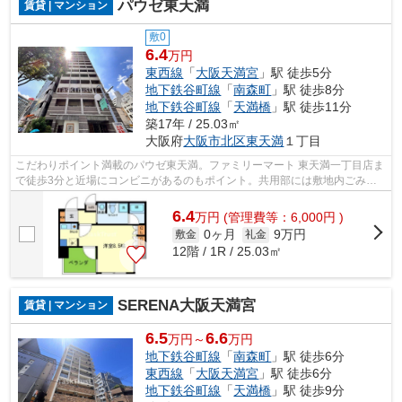
パウゼ東天満
賃貸 | マンション
敷0
6.4
万円
東西線
「
大阪天満宮
」駅 徒歩5分
地下鉄谷町線
「
南森町
」駅 徒歩8分
地下鉄谷町線
「
天満橋
」駅 徒歩11分
築17年 / 25.03㎡
大阪府
大阪市北区
東天満
１丁目
こだわりポイント満載のパウゼ東天満。ファミリーマート 東天満一丁目店ま
で徒歩3分と近場にコンビニがあるのもポイント。共用部には敷地内ごみ置
き場・エレベータなどが揃っておりま...
6.4
万
円
(管理費等：6,000円 )
0ヶ月
9万円
敷金
礼金
12階 / 1R / 25.03㎡
SERENA大阪天満宮
賃貸 | マンション
6.5
6.6
万円～
万円
地下鉄谷町線
「
南森町
」駅 徒歩6分
東西線
「
大阪天満宮
」駅 徒歩6分
地下鉄谷町線
「
天満橋
」駅 徒歩9分