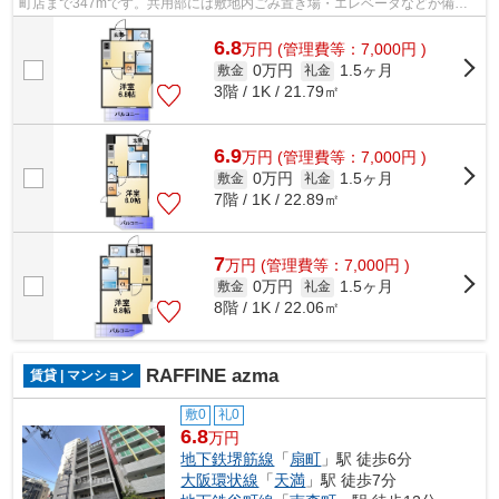
町店まで347mです。共用部には敷地内ごみ置き場・エレベータなどが備わ
っておりとても充実しています。日頃か...
6.8
万
円
(管理費等：7,000円 )
0万円
1.5ヶ月
敷金
礼金
3階 / 1K / 21.79㎡
6.9
万
円
(管理費等：7,000円 )
0万円
1.5ヶ月
敷金
礼金
7階 / 1K / 22.89㎡
7
万
円
(管理費等：7,000円 )
0万円
1.5ヶ月
敷金
礼金
8階 / 1K / 22.06㎡
RAFFINE azma
賃貸 | マンション
敷0
礼0
6.8
万円
地下鉄堺筋線
「
扇町
」駅 徒歩6分
大阪環状線
「
天満
」駅 徒歩7分