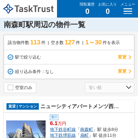
閲覧履歴
お気に入り
メニュー
0
0
南森町駅周辺の物件一覧
113
127
1～30
該当物件数
件
空き数
件
件を表示
駅で絞り込む
変更
変更
絞り込み条件：
なし
空室のみ
ニューシティアパートメンツ西天満
賃貸 | マンション
敷0
6.1
万円
地下鉄谷町線
「
南森町
」駅 徒歩8分
地下鉄堺筋線
「
扇町
」駅 徒歩11分