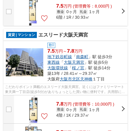
7.5
万
円
(管理費等：8,000円 )
0ヶ月
1ヶ月
敷金
礼金
6階 / 1R / 30.93㎡
エスリード大阪天満宮
賃貸 | マンション
敷0
7.5
7.8
万円～
万円
地下鉄谷町線
「
南森町
」駅 徒歩3分
東西線
「
大阪天満宮
」駅 徒歩5分
大阪環状線
「
桜ノ宮
」駅 徒歩14分
築13年 / 28.41㎡～29.37㎡
大阪府
大阪市北区
天神橋
１丁目
こだわりポイント満載のエスリード大阪天満宮。近くにはファミリーマート
東天満一丁目店(徒歩5分)がありちょっとした買い物に便利です。共用部には
エレベータ・敷地内ごみ置き場など...
7.8
万
円
(管理費等：10,000円 )
0ヶ月
1ヶ月
敷金
礼金
4階 / 1K / 29.37㎡