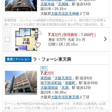
京阪本線
「
天満橋
」駅 徒歩14分
築21年 / 25.15㎡
大阪府
大阪市北区
天神橋
２丁目
新着情報：コンフォール南森町の空室情報ならコチラ。銀行窓口での用事も
楽にできる(りそな銀行 JR大阪天満宮駅出張所 無人ATMまで徒歩3分)。造り
とデザインに関して、自信をもって情...
7.1
万
円
(管理費等：7,000円 )
0万円
0ヶ月
敷金
礼金
12階 / 1R / 25.15㎡
ラ・フォーレ東天満
賃貸 | マンション
敷0
7.2
万円
東西線
「
大阪天満宮
」駅 徒歩5分
地下鉄谷町線
「
南森町
」駅 徒歩10分
大阪環状線
「
天満
」駅 徒歩12分
築23年 / 30.39㎡
大阪府
大阪市北区
東天満
２丁目
ローソン 松ケ枝町店が424m以内にある物件です。共用部には敷地内ごみ置
き場・エレベータなどが揃っております。こちらはマンションタイプになり