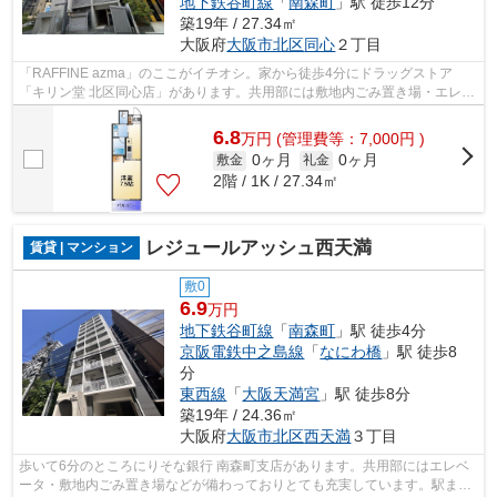
地下鉄谷町線
「
南森町
」駅 徒歩12分
築19年 / 27.34㎡
大阪府
大阪市北区
同心
２丁目
「RAFFINE azma」のここがイチオシ。家から徒歩4分にドラッグストア
「キリン堂 北区同心店」があります。共用部には敷地内ごみ置き場・エレベ
ータなどが揃っており、とても充実してい...
6.8
万
円
(管理費等：7,000円 )
0ヶ月
0ヶ月
敷金
礼金
2階 / 1K / 27.34㎡
レジュールアッシュ西天満
賃貸 | マンション
敷0
6.9
万円
地下鉄谷町線
「
南森町
」駅 徒歩4分
京阪電鉄中之島線
「
なにわ橋
」駅 徒歩8
分
東西線
「
大阪天満宮
」駅 徒歩8分
築19年 / 24.36㎡
大阪府
大阪市北区
西天満
３丁目
歩いて6分のところにりそな銀行 南森町支店があります。共用部にはエレベ
ータ・敷地内ごみ置き場などが備わっておりとても充実しています。駅まで