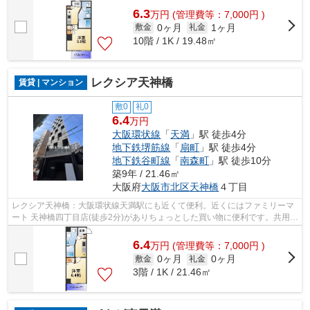
6.3
万
円
(管理費等：7,000円 )
0ヶ月
1ヶ月
敷金
礼金
10階 / 1K / 19.48㎡
レクシア天神橋
賃貸 | マンション
敷0
礼0
6.4
万円
大阪環状線
「
天満
」駅 徒歩4分
地下鉄堺筋線
「
扇町
」駅 徒歩4分
地下鉄谷町線
「
南森町
」駅 徒歩10分
築9年 / 21.46㎡
大阪府
大阪市北区
天神橋
４丁目
レクシア天神橋：大阪環状線天満駅にも近くて便利。近くにはファミリーマ
ート 天神橋四丁目店(徒歩2分)がありちょっとした買い物に便利です。共用部
には敷地内ごみ置き場・エレベータ...
6.4
万
円
(管理費等：7,000円 )
0ヶ月
0ヶ月
敷金
礼金
3階 / 1K / 21.46㎡