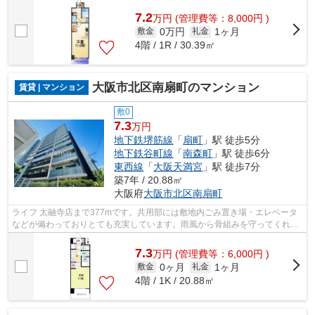
ます。初期費用はカードで決済いただけ...
7.2
万
円
(管理費等：8,000円 )
0万円
1ヶ月
敷金
礼金
4階 / 1R / 30.39㎡
大阪市北区南扇町のマンション
賃貸 | マンション
敷0
7.3
万円
地下鉄堺筋線
「
扇町
」駅 徒歩5分
地下鉄谷町線
「
南森町
」駅 徒歩6分
東西線
「
大阪天満宮
」駅 徒歩7分
築7年 / 20.88㎡
大阪府
大阪市北区
南扇町
ライフ 太融寺店まで377mです。共用部には敷地内ごみ置き場・エレベータ
などが備わっておりとても充実しています。雨風から骨組みを守ってくれる
のが、外観タイル張りです。2駅利用可...
7.3
万
円
(管理費等：6,000円 )
0ヶ月
1ヶ月
敷金
礼金
4階 / 1K / 20.88㎡