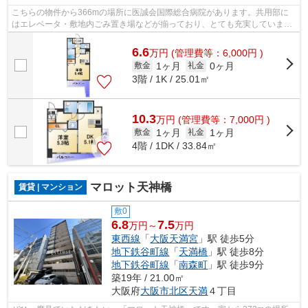
こちらの物件から366mの場所に医誠会国際総合病院があります。共用部に
はエレベータ・敷地内ごみ置き場などが揃っており、とても充実していま
す。ご利用可能な駅が2つあり、行き先に応...
6.6
万
円
(管理費等：6,000円 )
1ヶ月
0ヶ月
敷金
礼金
3階 / 1K / 25.01㎡
10.3
万
円
(管理費等：7,000円 )
1ヶ月
1ヶ月
敷金
礼金
4階 / 1DK / 33.84㎡
マロット天神橋
賃貸 | マンション
敷0
6.8
7.5
万円～
万円
東西線
「
大阪天満宮
」駅 徒歩5分
地下鉄谷町線
「
天満橋
」駅 徒歩8分
地下鉄谷町線
「
南森町
」駅 徒歩9分
築19年 / 21.00㎡
大阪府
大阪市北区
天満
４丁目