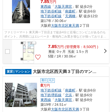
7.85
万円
東西線
「
大阪天満宮
」駅 徒歩2分
地下鉄谷町線
「
南森町
」駅 徒歩6分
地下鉄谷町線
「
天満橋
」駅 徒歩12分
築17年 / 30.06㎡
大阪府
大阪市北区
東天満
２丁目
ファミリーマート 東天満一丁目店まで徒歩4分と近場にコンビニがあるのも
ポイント。共用部にはエレベータ・敷地内ごみ置き場などが揃っておりま
す。徒歩2分で駅にアクセス可能な、魅力...
7.85
万
円
(管理費等：8,500円 )
0ヶ月
1.5ヶ月
敷金
礼金
5階 / 1R / 30.06㎡
大阪市北区西天満３丁目のマンション
賃貸 | マンション
敷0
礼0
8
万円
地下鉄谷町線
「
南森町
」駅 徒歩6分
地下鉄堺筋線
「
北浜
」駅 徒歩6分
東西線
「
大阪天満宮
」駅 徒歩8分
築19年 / 24.51㎡
大阪府
大阪市北区
西天満
３丁目