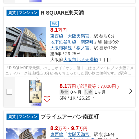
R SQUARE東天満
賃貸 | マンション
敷0
8.1
万円
東西線
「
大阪天満宮
」駅 徒歩6分
地下鉄谷町線
「
南森町
」駅 徒歩9分
大阪環状線
「
桜ノ宮
」駅 徒歩12分
築9年 / 26.25㎡
大阪府
大阪市北区
天満橋
１丁目
「R SQUARE東天満」のここがイチオシ。近くにはセブンイレブン 大阪アメ
ニティパーク前店(徒歩3分)がありちょっとした買い物に便利です。2駅利用
可能のマンションです。朝に慌てること...
8.1
万
円
(管理費等：7,000円 )
0ヶ月
1ヶ月
敷金
礼金
6階 / 1K / 26.25㎡
プライムアーバン南森町
賃貸 | マンション
8.2
9.7
万円～
万円
東西線
「
大阪天満宮
」駅 徒歩5分