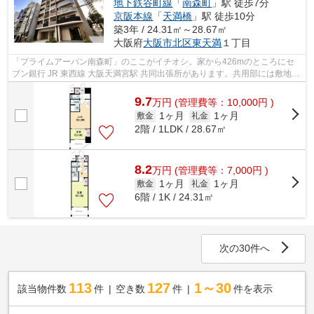
地下鉄谷町線
「
南森町
」駅 徒歩7分
京阪本線
「
天満橋
」駅 徒歩10分
築3年 / 24.31㎡～28.67㎡
大阪府
大阪市北区
東天満
１丁目
「プライムアーバン南森町」のここがイチオシ。家から426mのところにセ
ブン銀行 JR 東西線 大阪天満宮駅 共同出張所があります。共用部には敷地内
ごみ置き場・エレベータなど様々な設...
9.7
万
円
(管理費等：10,000円 )
1ヶ月
1ヶ月
敷金
礼金
2階 / 1LDK / 28.67㎡
8.2
万
円
(管理費等：7,000円 )
1ヶ月
1ヶ月
敷金
礼金
6階 / 1K / 24.31㎡
次の30件へ
113
127
1～30
該当物件数
件
空き数
件
件を表示