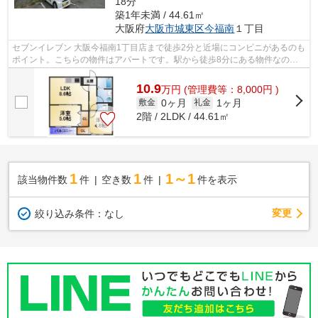
18分
築1年未満 / 44.61㎡
大阪府
大阪市城東区
今福南
１丁目
セブンイレブン 大阪今福南1丁目店まで徒歩2分と近場にコンビニがあるのも
ポイント。こちらの物件はアパートです。駅から徒歩8分にある物件なの
で、電車利用が多い方にオススメです。2...
10.9
万
円
(管理費等：8,000円 )
0ヶ月
1ヶ月
敷金
礼金
2階 / 2LDK / 44.61㎡
1
1
1～1
該当物件数
件
空き数
件
件を表示
変更
絞り込み条件：
なし