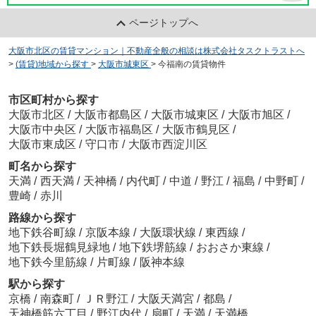
ページトップへ
大阪市北区の賃貸マンション｜不動産全般の相談は株式会社タスクトラストへ
>
(賃貸)地域から探す
>
大阪市城東区
>
今福南の賃貸物件
市区町村から探す
大阪市北区
/
大阪市都島区
/
大阪市城東区
/
大阪市旭区
/
大阪市中央区
/
大阪市福島区
/
大阪市鶴見区
/
大阪市東成区
/
守口市
/
大阪市西淀川区
町名から探す
天満
/
西天満
/
天神橋
/
内代町
/
中道
/
野江
/
福島
/
中野町
/
豊崎
/
赤川
路線から探す
地下鉄谷町線
/
京阪本線
/
大阪環状線
/
東西線
/
地下鉄長堀鶴見緑地
/
地下鉄堺筋線
/
おおさか東線
/
地下鉄今里筋線
/
片町線
/
阪神本線
駅から探す
京橋
/
南森町
/
ＪＲ野江
/
大阪天満宮
/
都島
/
天神橋筋六丁目
/
野江内代
/
扇町
/
天満
/
天満橋