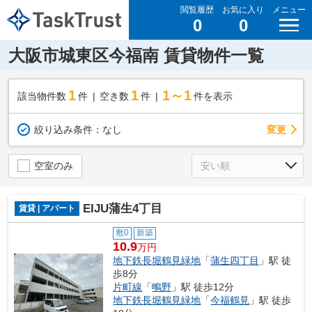
閲覧履歴
お気に入り
メニュー
0
0
大阪市城東区今福南 賃貸物件一覧
1
1
1～1
該当物件数
件
空き数
件
件を表示
変更
絞り込み条件：
なし
空室のみ
EIJU蒲生4丁目
賃貸 | アパート
敷0
新築
10.9
万円
地下鉄長堀鶴見緑地
「
蒲生四丁目
」駅 徒
歩8分
片町線
「
鴫野
」駅 徒歩12分
地下鉄長堀鶴見緑地
「
今福鶴見
」駅 徒歩