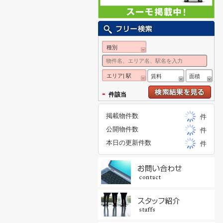
種別
エリア| 駅
賃料
面積
-
件該当
掲載物件数
件
公開物件数
件
本日の更新件数
件