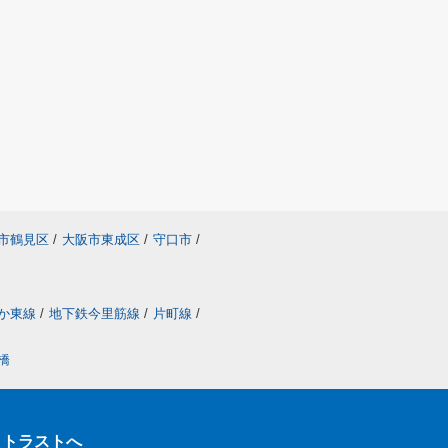
市鶴見区
/
大阪市東成区
/
守口市
/
か東線
/
地下鉄今里筋線
/
片町線
/
橋
クトラストへ