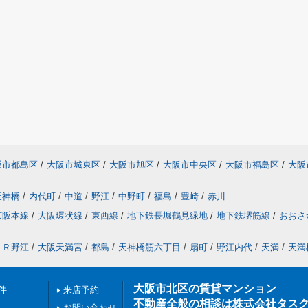
阪市都島区
/
大阪市城東区
/
大阪市旭区
/
大阪市中央区
/
大阪市福島区
/
大阪
天神橋
/
内代町
/
中道
/
野江
/
中野町
/
福島
/
豊崎
/
赤川
京阪本線
/
大阪環状線
/
東西線
/
地下鉄長堀鶴見緑地
/
地下鉄堺筋線
/
おおさ
ＪＲ野江
/
大阪天満宮
/
都島
/
天神橋筋六丁目
/
扇町
/
野江内代
/
天満
/
天満
大阪市北区の賃貸マンション
件
来店予約
不動産全般の相談は株式会社タス
お問い合わせ