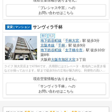
現在空室情報がありません。
「プレシャス中宮」への
お問い合わせはこちら
サンヴィラ千林
賃貸 | マンション
敷0
礼0
地下鉄谷町線
「
千林大宮
」駅 徒歩3分
京阪本線
「
千林
」駅 徒歩9分
地下鉄谷町線
「
太子橋今市
」駅 徒歩10分
築8年
大阪府
大阪市旭区
大宮
３丁目
ライフ 旭大宮店まで478mです。共用部にはエレベータ・敷地内ごみ置き場
などが揃っております。駅まで徒歩3分の立地が魅力的な、利便性の高い物
件です。こちらはマンションタイプにな...
現在空室情報がありません。
「サンヴィラ千林」への
お問い合わせはこちら