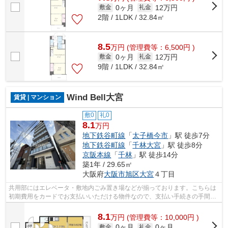
0ヶ月
12万円
敷金
礼金
2階 / 1LDK / 32.84㎡
8.5
万
円
(管理費等：6,500円 )
0ヶ月
12万円
敷金
礼金
9階 / 1LDK / 32.84㎡
Wind Bell大宮
賃貸 | マンション
敷0
礼0
8.1
万円
地下鉄谷町線
「
太子橋今市
」駅 徒歩7分
地下鉄谷町線
「
千林大宮
」駅 徒歩8分
京阪本線
「
千林
」駅 徒歩14分
築1年 / 29.65㎡
大阪府
大阪市旭区
大宮
４丁目
共用部にはエレベータ・敷地内ごみ置き場などが揃っております。こちらは
初期費用をカードでお支払いいただける物件なので、支払い手続きの手間が
省けます。2駅利用ができるので電車の...
8.1
万
円
(管理費等：10,000円 )
0ヶ月
0ヶ月
敷金
礼金