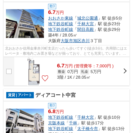
敷0
6.7
万円
おおさか東線
「
城北公園通
」駅 徒歩5分
地下鉄谷町線
「
千林大宮
」駅 徒歩23分
地下鉄谷町線
「
関目高殿
」駅 徒歩29分
築4年 / 28.05㎡
大阪府
大阪市旭区
赤川
３丁目
北おおさか信用金庫赤川町支店だったら歩いてすぐ(徒歩3分)。共用部にはエ
レベータ・敷地内ごみ置き場などが揃っており、とても充実しています。
2022年築の物件です。こちらは初期費用...
6.7
万
円
(管理費等：7,000円 )
0万円
5万円
敷金
礼金
3階 / 1K / 28.05㎡
ディアコート中宮
賃貸 | アパート
敷0
6.8
万円
地下鉄谷町線
「
千林大宮
」駅 徒歩10分
京阪本線
「
千林
」駅 徒歩17分
地下鉄谷町線
「
太子橋今市
」駅 徒歩13分