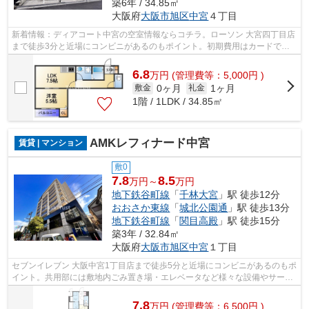
築6年 / 34.85㎡
大阪府
大阪市旭区
中宮
４丁目
新着情報：ディアコート中宮の空室情報ならコチラ。ローソン 大宮四丁目店
まで徒歩3分と近場にコンビニがあるのもポイント。初期費用はカードで決
済いただけます。利便性の高い徒歩10...
6.8
万
円
(管理費等：5,000円 )
0ヶ月
1ヶ月
敷金
礼金
1階 / 1LDK / 34.85㎡
AMKレフィナード中宮
賃貸 | マンション
敷0
7.8
8.5
万円～
万円
地下鉄谷町線
「
千林大宮
」駅 徒歩12分
おおさか東線
「
城北公園通
」駅 徒歩13分
地下鉄谷町線
「
関目高殿
」駅 徒歩15分
築3年 / 32.84㎡
大阪府
大阪市旭区
中宮
１丁目
セブンイレブン 大阪中宮1丁目店まで徒歩5分と近場にコンビニがあるのもポ
イント。共用部には敷地内ごみ置き場・エレベータなど様々な設備やサービ
スが揃っているので便利です。こちら...
7.8
万
円
(管理費等：6,500円 )