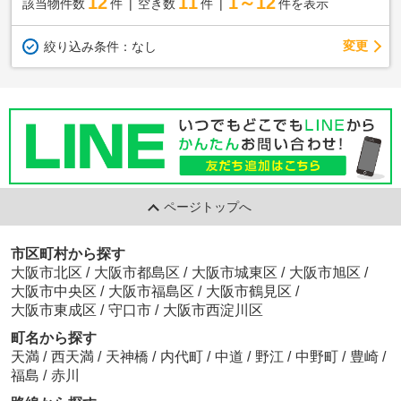
12
11
1～12
該当物件数
件
空き数
件
件を表示
変更
絞り込み条件：
なし
ページトップへ
市区町村から探す
大阪市北区
/
大阪市都島区
/
大阪市城東区
/
大阪市旭区
/
大阪市中央区
/
大阪市福島区
/
大阪市鶴見区
/
大阪市東成区
/
守口市
/
大阪市西淀川区
町名から探す
天満
/
西天満
/
天神橋
/
内代町
/
中道
/
野江
/
中野町
/
豊崎
/
福島
/
赤川