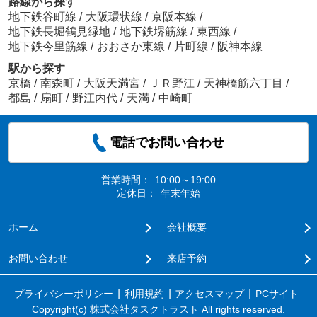
路線から探す
地下鉄谷町線
/
大阪環状線
/
京阪本線
/
地下鉄長堀鶴見緑地
/
地下鉄堺筋線
/
東西線
/
地下鉄今里筋線
/
おおさか東線
/
片町線
/
阪神本線
駅から探す
京橋
/
南森町
/
大阪天満宮
/
ＪＲ野江
/
天神橋筋六丁目
/
都島
/
扇町
/
野江内代
/
天満
/
中崎町
電話でお問い合わせ
営業時間：
10:00～19:00
定休日：
年末年始
ホーム
会社概要
お問い合わせ
来店予約
プライバシーポリシー
利用規約
アクセスマップ
PCサイト
Copyright(c) 株式会社タスクトラスト All rights reserved.