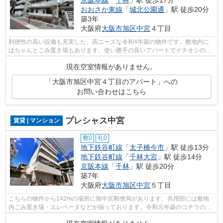
京阪本線
「
千林
」駅 徒歩17分
おおさか東線
「
城北公園通
」駅 徒歩20分
築3年
大阪府
大阪市旭区
中宮
４丁目
利便性の高い設備も充実した、高ニーズな令和4年築の物件です。敷地内に
はちゃんとごみ置き場もあります。使い勝手の良いアパートでイチオシの物
件です。徒歩12分で駅へのアクセスがで...
現在空室情報がありません。
「大阪市旭区中宮４丁目のアパート」への
お問い合わせはこちら
プレシャス中宮
賃貸 | マンション
敷0
礼0
地下鉄谷町線
「
太子橋今市
」駅 徒歩13分
地下鉄谷町線
「
千林大宮
」駅 徒歩14分
京阪本線
「
千林
」駅 徒歩20分
築7年
大阪府
大阪市旭区
中宮
５丁目
こちらの物件から142mの場所に旭中宮郵便局があります。共用部には敷地
内ごみ置き場・エレベータなどが揃っております。令和元年築のコチラの物
件は、落ち着きのある室内が魅力的です...