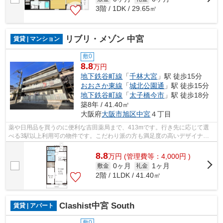
3階 / 1DK / 29.65㎡
リブリ・メゾン 中宮
賃貸 | マンション
敷0
8.8
万円
地下鉄谷町線
「
千林大宮
」駅 徒歩15分
おおさか東線
「
城北公園通
」駅 徒歩15分
地下鉄谷町線
「
太子橋今市
」駅 徒歩18分
築8年 / 41.40㎡
大阪府
大阪市旭区
中宮
４丁目
薬や日用品を買うのに便利な吉田薬局まで、413mです。行き先に応じて選
べる3駅以上利用可の物件です。こだわり派の方も満足度の高いデザイナー
ズマンションです。充実の設備と綺麗な室...
8.8
万
円
(管理費等：4,000円 )
0ヶ月
1ヶ月
敷金
礼金
2階 / 1LDK / 41.40㎡
Clashist中宮 South
賃貸 | アパート
敷0