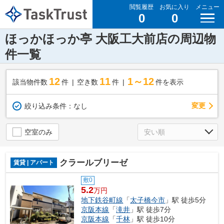
閲覧履歴
お気に入り
メニュー
0
0
ほっかほっか亭 大阪工大前店の周辺物
件一覧
12
11
1～12
該当物件数
件
空き数
件
件を表示
変更
絞り込み条件：
なし
空室のみ
クラールブリーゼ
賃貸 | アパート
敷0
5.2
万円
地下鉄谷町線
「
太子橋今市
」駅 徒歩5分
京阪本線
「
滝井
」駅 徒歩7分
京阪本線
「
千林
」駅 徒歩10分