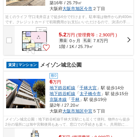
築16年 / 25.79㎡
大阪府
大阪市旭区
今市
２丁目
近くのライフ 守口滝井店まで徒歩6分で行けます。駐車場は物件から約400m
です。クレジットカードで初期費用がお支払いいただけるので、決済の手間
が軽減できます。こちらの物件はアパ...
5.2
万
円
(管理費等：2,900円 )
0ヶ月
7.8万円
敷金
礼金
1階 / 1K / 25.79㎡
メイゾン城北公園
賃貸 | マンション
敷0
6
万円
地下鉄谷町線
「
千林大宮
」駅 徒歩14分
地下鉄谷町線
「
太子橋今市
」駅 徒歩15分
京阪本線
「
千林
」駅 徒歩19分
築2年 / 27.20㎡
大阪府
大阪市旭区
中宮
５丁目
メイゾン城北公園：地下鉄谷町線千林大宮駅にも近くて便利。物件から徒歩
2分の場所には旭中宮郵便局もあって、窓口での手続きも楽々。共用部には
エレベータ・敷地内ごみ置き場などが揃...
6