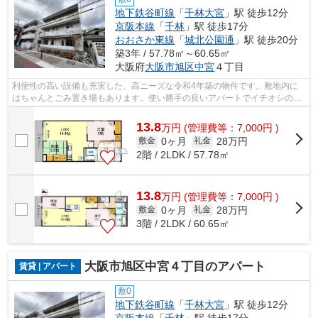
地下鉄谷町線
「
千林大宮
」駅 徒歩12分
京阪本線
「
千林
」駅 徒歩17分
おおさか東線
「
城北公園通
」駅 徒歩20分
築3年 / 57.78㎡～60.65㎡
大阪府
大阪市旭区
中宮
４丁目
利便性の高い設備も充実した、高ニーズな令和4年築の物件です。敷地内に
はちゃんとごみ置き場もあります。使い勝手の良いアパートでイチオシの物
件です。徒歩12分で駅へのアクセスがで...
13.8
万
円
(管理費等：7,000円 )
0ヶ月
28万円
敷金
礼金
2階 / 2LDK / 57.78㎡
13.8
万
円
(管理費等：7,000円 )
0ヶ月
28万円
敷金
礼金
3階 / 2LDK / 60.65㎡
大阪市旭区中宮４丁目のアパート
賃貸 | アパート
敷0
地下鉄谷町線
「
千林大宮
」駅 徒歩12分