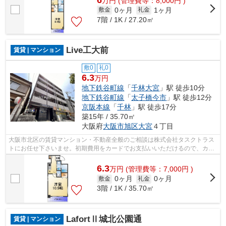
万
円
(管理費等：8,000円 )
0ヶ月
1ヶ月
敷金
礼金
7階 / 1K / 27.20㎡
Live工大前
賃貸 | マンション
敷0
礼0
6.3
万円
地下鉄谷町線
「
千林大宮
」駅 徒歩10分
地下鉄谷町線
「
太子橋今市
」駅 徒歩12分
京阪本線
「
千林
」駅 徒歩17分
築15年 / 35.70㎡
大阪府
大阪市旭区
大宮
４丁目
大阪市北区の賃貸マンション・不動産全般のご相談は株式会社タスクトラス
トにお任せ下さいませ。初期費用をカードでお支払いいただけるので、カー
ドで決済したい方にもおすすめです。...
6.3
万
円
(管理費等：7,000円 )
0ヶ月
0ヶ月
敷金
礼金
3階 / 1K / 35.70㎡
LafortⅡ城北公園通
賃貸 | マンション