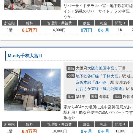
リバーサイドテラス中宮：地下鉄谷町線
イント満載のリバーサイドテラス中宮。
うか...
所在階
賃料
管理費・共益費
敷金
礼金
間取り
6.1
万円
0万円
0ヶ月
1階
4,000円
1K
M-city千林大宮Ⅱ
大阪府
大阪市旭区
中宮
３丁目
住所
交通
地下鉄谷町線
「
千林大宮
」駅 徒
京阪本線
「
森小路
」駅 徒歩19分
おおさか東線
「
城北公園通
」駅 
築1年
4階建
鉄骨
築年
階数
構造
家から404mの場所に旭中宮郵便局があ
駅利用可能な利便性の高いアパートです
敷地外...
所在階
賃料
管理費・共益費
敷金
礼金
間取り
6.4
万円
0ヶ月
0ヶ月
1階
10,000円
1LDK