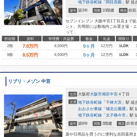
地下鉄谷町線
「
関目高殿
」駅 徒
築3年
10階建
鉄筋
築年
階数
構造
セブンイレブン 大阪中宮1丁目店まで
ント。共用部には敷地内ごみ置き場・エ
って...
所在階
賃料
管理費・共益費
敷金
礼金
間取り
7.8
万円
0ヶ月
2階
6,500円
12万円
1LDK
8.5
万円
0ヶ月
9階
6,500円
12万円
1LDK
リブリ・メゾン 中宮
大阪府
大阪市旭区
中宮
４丁目
住所
交通
地下鉄谷町線
「
千林大宮
」駅 徒
おおさか東線
「
城北公園通
」駅 
地下鉄谷町線
「
太子橋今市
」駅 
築8年
3階建
鉄骨
築年
階数
構造
薬や日用品を買うのに便利な吉田薬局まで