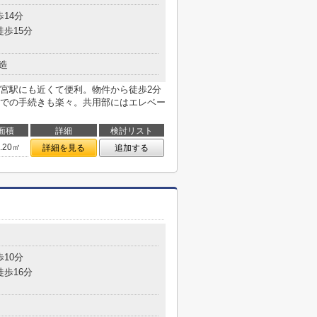
歩14分
徒歩15分
造
宮駅にも近くて便利。物件から徒歩2分
での手続きも楽々。共用部にはエレベー
面積
詳細
検討リスト
7.20㎡
詳細を見る
追加する
歩10分
徒歩16分