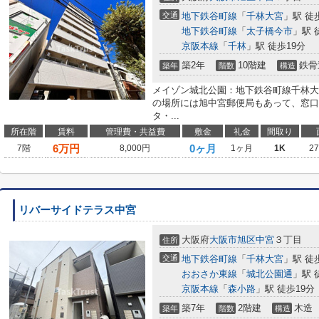
交通
地下鉄谷町線
「
千林大宮
」駅 徒
地下鉄谷町線
「
太子橋今市
」駅 
京阪本線
「
千林
」駅 徒歩19分
築2年
10階建
鉄骨
築年
階数
構造
メイゾン城北公園：地下鉄谷町線千林大
の場所には旭中宮郵便局もあって、窓口
タ・...
所在階
賃料
管理費・共益費
敷金
礼金
間取り
6
万円
0ヶ月
7階
8,000円
1ヶ月
1K
2
リバーサイドテラス中宮
大阪府
大阪市旭区
中宮
３丁目
住所
交通
地下鉄谷町線
「
千林大宮
」駅 徒
おおさか東線
「
城北公園通
」駅 
京阪本線
「
森小路
」駅 徒歩19分
築7年
2階建
木造
築年
階数
構造