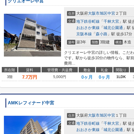
クリエオーレ中宮
大阪府
大阪市旭区
中宮
２丁目
住所
交通
地下鉄谷町線
「
千林大宮
」駅 徒
おおさか東線
「
城北公園通
」駅 
京阪本線
「
森小路
」駅 徒歩17分
築3年
3階建
木造
築年
階数
構造
クリエオーレ中宮の詳しい情報。こだわ
です。駅から徒歩10分の物件なら、駅
費用...
所在階
賃料
管理費・共益費
敷金
礼金
間取り
7.7
万円
0ヶ月
0ヶ月
3階
5,000円
1LDK
AMKレフィナード中宮
大阪府
大阪市旭区
中宮
１丁目
住所
交通
地下鉄谷町線
「
千林大宮
」駅 徒
おおさか東線
「
城北公園通
」駅 