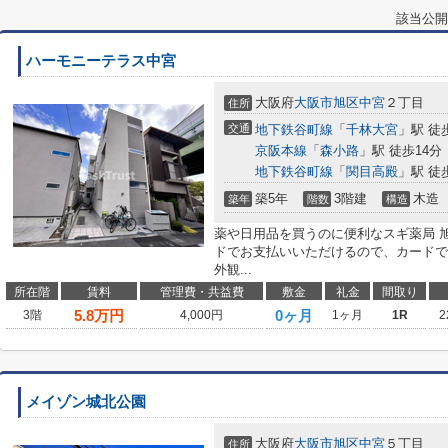
該当公開
ハーモニーテラス中宮
大阪府
大阪市旭区
中宮
２丁目
住所
交通
地下鉄谷町線
「
千林大宮
」駅 徒
京阪本線
「
森小路
」駅 徒歩14分
地下鉄谷町線
「
関目高殿
」駅 徒
築5年
3階建
木造
築年
階数
構造
薬や日用品を買うのに便利なスギ薬局 旭
ドでお支払いいただけるので、カードで
外観...
所在階
賃料
管理費・共益費
敷金
礼金
間取り
5.8
万円
0ヶ月
3階
4,000円
1ヶ月
1R
2
メイゾン城北公園
大阪府
大阪市旭区
中宮
５丁目
住所