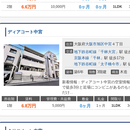
6.6
万円
0ヶ月
0ヶ月
2階
10,000円
1LDK
ディアコート中宮
大阪府
大阪市旭区
中宮
４丁目
住所
交通
地下鉄谷町線
「
千林大宮
」駅 徒
京阪本線
「
千林
」駅 徒歩17分
地下鉄谷町線
「
太子橋今市
」駅 
築6年
3階建
木造
築年
階数
構造
新着情報：ディアコート中宮の空室情報
で徒歩3分と近場にコンビニがあるのも
だけ...
所在階
賃料
管理費・共益費
敷金
礼金
間取り
6.8
万円
0ヶ月
1階
5,000円
1ヶ月
1LDK
3