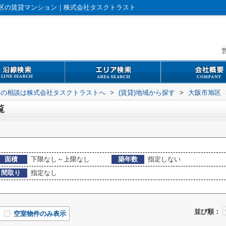
区の賃貸マンション｜株式会社タスクトラスト
営
般の相談は株式会社タスクトラストへ
>
(賃貸)地域から探す
>
大阪市旭区
覧
面積
下限なし～上限なし
築年数
指定しない
間取り
指定なし
並び順：
空室物件のみ表示