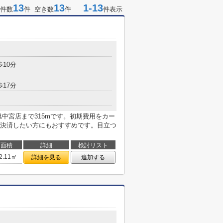
13
13
1-13
件数
件 空き数
件
件表示
歩10分
歩17分
中宮店まで315mです。初期費用をカー
決済したい方にもおすすめです。目立つ
面積
詳細
検討リスト
2.11㎡
詳細を見る
追加する