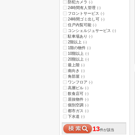
防犯カメラ
(-)
24時間有人管理
(-)
フロントサービス
(-)
24時間ゴミ出し可
(-)
住戸内覧可能
(-)
コンシェルジュサービス
(-)
駐車場あり
(-)
2階以上
(-)
1階の物件
(-)
10階以上
(-)
20階以上
(-)
最上階
(-)
南向き
(-)
角部屋
(-)
ワンフロア
(-)
高層ビル
(-)
飲食店可
(-)
居抜物件
(-)
個別空調
(-)
都市ガス
(-)
下水道
(-)
13
件が該当