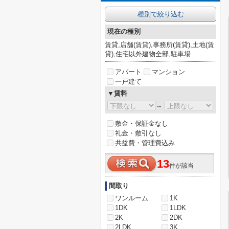
種別で絞り込む
現在の種別
賃貸,店舗(賃貸),事務所(賃貸),土地(賃
貸),住宅以外建物全部,駐車場
アパート
マンション
一戸建て
▼賃料
～
敷金・保証金なし
礼金・敷引なし
共益費・管理費込み
13
件が該当
間取り
ワンルーム
1K
1DK
1LDK
2K
2DK
2LDK
3K