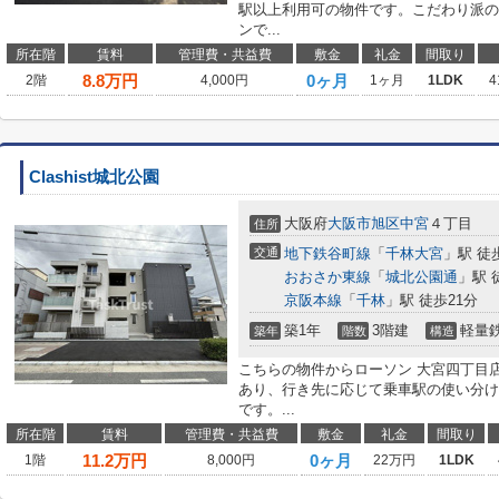
駅以上利用可の物件です。こだわり派の
ンで...
所在階
賃料
管理費・共益費
敷金
礼金
間取り
8.8
万円
0ヶ月
2階
4,000円
1ヶ月
1LDK
4
Clashist城北公園
大阪府
大阪市旭区
中宮
４丁目
住所
交通
地下鉄谷町線
「
千林大宮
」駅 徒
おおさか東線
「
城北公園通
」駅 
京阪本線
「
千林
」駅 徒歩21分
築1年
3階建
軽量
築年
階数
構造
こちらの物件からローソン 大宮四丁目店
あり、行き先に応じて乗車駅の使い分け
です。...
所在階
賃料
管理費・共益費
敷金
礼金
間取り
11.2
万円
0ヶ月
1階
8,000円
22万円
1LDK