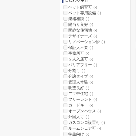
ペット飼育可
(-)
ペット専用設備
(-)
楽器相談
(-)
陽当り良好
(-)
閑静な住宅地
(-)
デザイナーズ
(-)
リノベーション済
(-)
保証人不要
(-)
事務所可
(-)
２人入居可
(-)
バリアフリー
(-)
分割可
(-)
分譲タイプ
(-)
管理人常駐
(-)
眺望良好
(-)
二世帯住宅
(-)
フリーレント
(-)
カードキー
(-)
オープンハウス
(-)
外国人可
(-)
ガスコンロ設置可
(-)
ルームシェア可
(-)
学生向け
(-)