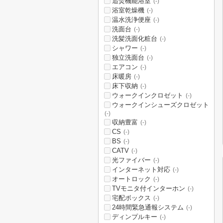
追焚機能浴室
(-)
浴室乾燥機
(-)
温水洗浄便座
(-)
洗面台
(-)
洗髪洗面化粧台
(-)
シャワー
(-)
独立洗面台
(-)
エアコン
(-)
床暖房
(-)
床下収納
(-)
ウォークインクロゼット
(-)
ウォークインシューズクロゼット
(-)
収納豊富
(-)
CS
(-)
BS
(-)
CATV
(-)
光ファイバー
(-)
インターネット対応
(-)
オートロック
(-)
TVモニタ付インターホン
(-)
宅配ボックス
(-)
24時間緊急通報システム
(-)
ディンプルキー
(-)