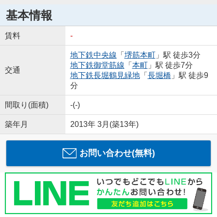
基本情報
賃料
-
地下鉄中央線
「
堺筋本町
」駅 徒歩3分
地下鉄御堂筋線
「
本町
」駅 徒歩7分
交通
地下鉄長堀鶴見緑地
「
長堀橋
」駅 徒歩9
分
間取り(面積)
-(-)
築年月
2013年 3月(築13年)
お問い合わせ(無料)