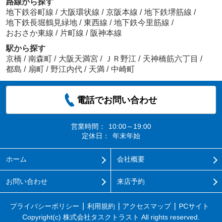
路線から探す
地下鉄谷町線
/
大阪環状線
/
京阪本線
/
地下鉄堺筋線
/
地下鉄長堀鶴見緑地
/
東西線
/
地下鉄今里筋線
/
おおさか東線
/
片町線
/
阪神本線
駅から探す
京橋
/
南森町
/
大阪天満宮
/
ＪＲ野江
/
天神橋筋六丁目
/
都島
/
扇町
/
野江内代
/
天満
/
中崎町
電話でお問い合わせ
営業時間：
10:00～19:00
定休日：
年末年始
ホーム
会社概要
お問い合わせ
来店予約
プライバシーポリシー
利用規約
アクセスマップ
PCサイト
Copyright(c) 株式会社タスクトラスト All rights reserved.