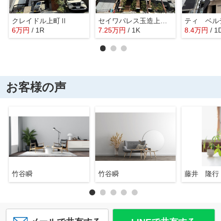
クレイドル上町Ⅱ
セイワパレス玉造上町台
ティ ベル
6
万
円
/ 1R
7.25
万
円
/ 1K
8.4
万
円
/ 1
お客様の声
竹谷瞬
竹谷瞬
藤井 隆行