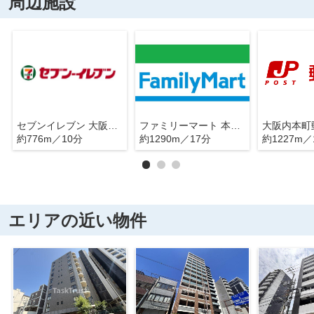
周辺施設
セブンイレブン 大阪淡路町2丁目店
ファミリーマート 本町橋店
大阪内本町
約776m／10分
約1290m／17分
約1227m／
エリアの近い物件