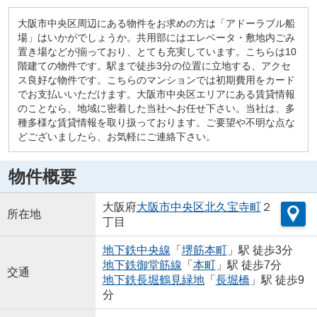
大阪市中央区周辺にある物件をお求めの方は「アドーラブル船
場」はいかがでしょうか。共用部にはエレベータ・敷地内ごみ
置き場などが揃っており、とても充実しています。こちらは10
階建ての物件です。駅まで徒歩3分の位置に立地する、アクセ
ス良好な物件です。こちらのマンションでは初期費用をカード
でお支払いいただけます。大阪市中央区エリアにある賃貸情報
のことなら、地域に密着した当社へお任せ下さい。当社は、多
種多様な賃貸情報を取り扱っております。ご要望や不明な点な
どございましたら、お気軽にご連絡下さい。
物件概要
大阪府
大阪市中央区
北久宝寺町
２
所在地
丁目
地下鉄中央線
「
堺筋本町
」駅 徒歩3分
地下鉄御堂筋線
「
本町
」駅 徒歩7分
交通
地下鉄長堀鶴見緑地
「
長堀橋
」駅 徒歩9
分