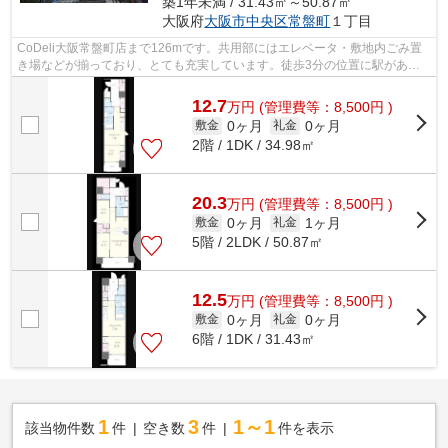
築1年未満 / 31.43㎡～50.87㎡
大阪府
大阪市中央区
常盤町
１丁目
CoDeli大阪常盤町店まで126mです。共用部にはエレベータ・敷地内ごみ置
き場などが揃っており、とても充実しています。徒歩3分の位置に駅がある
物件です。地上15階建ての物件。造りとデ...
12.7
万
円
(管理費等：8,500円 )
0ヶ月
0ヶ月
敷金
礼金
2階 / 1DK / 34.98㎡
20.3
万
円
(管理費等：8,500円 )
0ヶ月
1ヶ月
敷金
礼金
5階 / 2LDK / 50.87㎡
12.5
万
円
(管理費等：8,500円 )
0ヶ月
0ヶ月
敷金
礼金
6階 / 1DK / 31.43㎡
1
3
1～1
該当物件数
件
空き数
件
件を表示