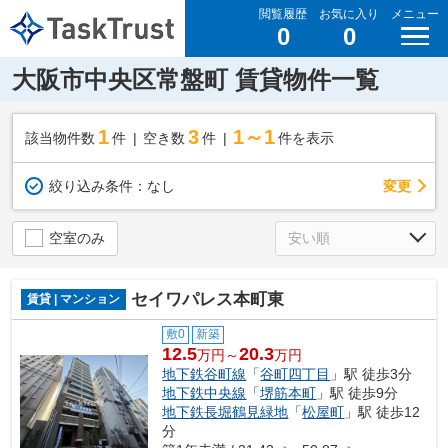
閲覧履歴
お気に入り
メニュー
0
0
大阪市中央区常盤町 賃貸物件一覧
1
3
1～1
該当物件数
件
空き数
件
件を表示
変更
絞り込み条件：
なし
空室のみ
セイワパレス本町東
賃貸 | マンション
敷0
新築
12.5
20.3
万円～
万円
地下鉄谷町線
「
谷町四丁目
」駅 徒歩3分
地下鉄中央線
「
堺筋本町
」駅 徒歩9分
地下鉄長堀鶴見緑地
「
松屋町
」駅 徒歩12
分