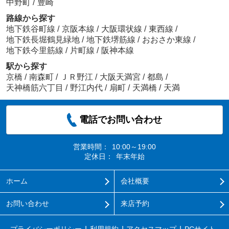
中野町
/
豊崎
路線から探す
地下鉄谷町線
/
京阪本線
/
大阪環状線
/
東西線
/
地下鉄長堀鶴見緑地
/
地下鉄堺筋線
/
おおさか東線
/
地下鉄今里筋線
/
片町線
/
阪神本線
駅から探す
京橋
/
南森町
/
ＪＲ野江
/
大阪天満宮
/
都島
/
天神橋筋六丁目
/
野江内代
/
扇町
/
天満橋
/
天満
電話でお問い合わせ
営業時間：
10:00～19:00
定休日：
年末年始
ホーム
会社概要
お問い合わせ
来店予約