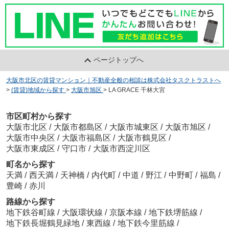
竹谷瞬
ページトップへ
ドラッグストア マツモトキヨシ 新森店
大阪市北区の賃貸マンション｜不動産全般の相談は株式会社タスクトラストへ
約532m／7分
>
(賃貸)地域から探す
>
大阪市旭区
>
LA GRACE 千林大宮
藤井 隆行
市区町村から探す
大阪市北区
/
大阪市都島区
/
大阪市城東区
/
大阪市旭区
/
大阪市中央区
/
大阪市福島区
/
大阪市鶴見区
/
大阪市東成区
/
守口市
/
大阪市西淀川区
町名から探す
オーティ薬局 森小路店
天満
/
西天満
/
天神橋
/
内代町
/
中道
/
野江
/
中野町
/
福島
/
約415m／6分
豊崎
/
赤川
藤井 隆行
路線から探す
地下鉄谷町線
/
大阪環状線
/
京阪本線
/
地下鉄堺筋線
/
地下鉄長堀鶴見緑地
/
東西線
/
地下鉄今里筋線
/