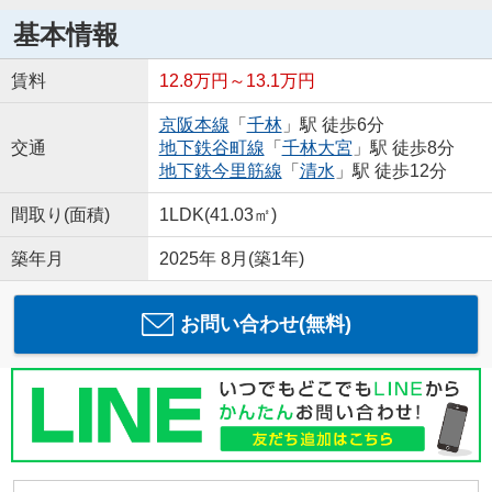
基本情報
賃料
12.8万円～13.1万円
京阪本線
「
千林
」駅 徒歩6分
交通
地下鉄谷町線
「
千林大宮
」駅 徒歩8分
地下鉄今里筋線
「
清水
」駅 徒歩12分
間取り(面積)
1LDK(41.03㎡)
築年月
2025年 8月(築1年)
お問い合わせ(無料)