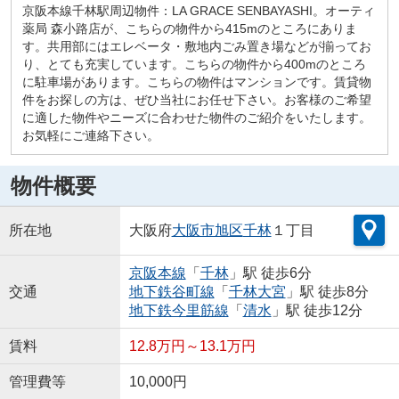
京阪本線千林駅周辺物件：LA GRACE SENBAYASHI。オーティ
薬局 森小路店が、こちらの物件から415mのところにありま
す。共用部にはエレベータ・敷地内ごみ置き場などが揃ってお
り、とても充実しています。こちらの物件から400mのところ
に駐車場があります。こちらの物件はマンションです。賃貸物
件をお探しの方は、ぜひ当社にお任せ下さい。お客様のご希望
に適した物件やニーズに合わせた物件のご紹介をいたします。
お気軽にご連絡下さい。
物件概要
所在地
大阪府
大阪市旭区
千林
１丁目
京阪本線
「
千林
」駅 徒歩6分
交通
地下鉄谷町線
「
千林大宮
」駅 徒歩8分
地下鉄今里筋線
「
清水
」駅 徒歩12分
賃料
12.8万円～13.1万円
管理費等
10,000円