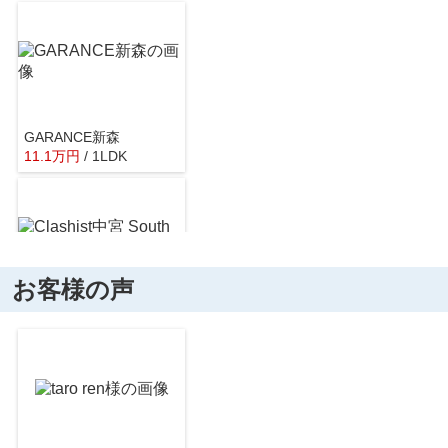
約410m／6分
GARANCE新森
11.1
万
円
/ 1LDK
ファミリーマート 千林二丁目店
約376m／5分
お客様の声
Clashist中宮 South
13.8
万
円
/ 2LDK
ファミリーマート 新森三丁目店
約371m／5分