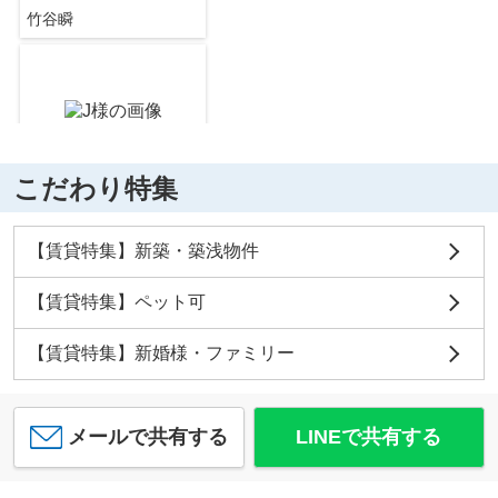
竹谷瞬
ESPERANZA
13.2
万
円
/ 2LDK
セブン銀行 千林くらしエール館 共同出張所
約386m／5分
こだわり特集
竹谷瞬
フォレスタ高殿
【賃貸特集】新築・築浅物件
12.5
万
円
/ 2LDK
【無人ATM】近畿大阪銀行 森小路出張所 無人ATM
約303m／4分
【賃貸特集】ペット可
【賃貸特集】新婚様・ファミリー
藤井 隆行
メールで共有する
LINEで共有する
三井住友銀行千林支店
約334m／5分