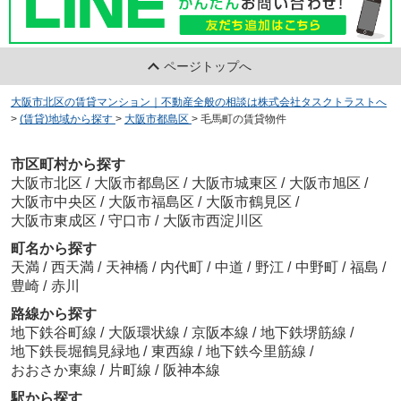
ページトップへ
大阪市北区の賃貸マンション｜不動産全般の相談は株式会社タスクトラストへ
>
(賃貸)地域から探す
>
大阪市都島区
>
毛馬町の賃貸物件
市区町村から探す
大阪市北区
/
大阪市都島区
/
大阪市城東区
/
大阪市旭区
/
大阪市中央区
/
大阪市福島区
/
大阪市鶴見区
/
大阪市東成区
/
守口市
/
大阪市西淀川区
町名から探す
天満
/
西天満
/
天神橋
/
内代町
/
中道
/
野江
/
中野町
/
福島
/
豊崎
/
赤川
路線から探す
地下鉄谷町線
/
大阪環状線
/
京阪本線
/
地下鉄堺筋線
/
地下鉄長堀鶴見緑地
/
東西線
/
地下鉄今里筋線
/
おおさか東線
/
片町線
/
阪神本線
駅から探す