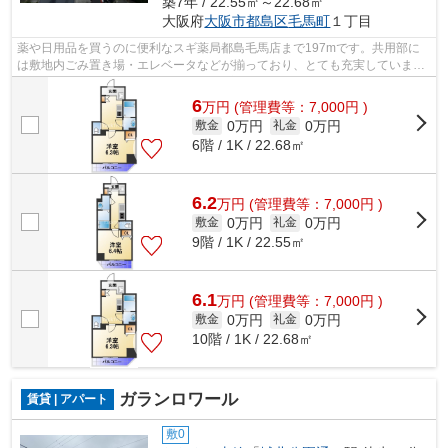
築7年 / 22.55㎡～22.68㎡
大阪府
大阪市都島区
毛馬町
１丁目
薬や日用品を買うのに便利なスギ薬局都島毛馬店まで197mです。共用部に
は敷地内ごみ置き場・エレベータなどが揃っており、とても充実していま
す。2駅利用できるので電車をよく使う方に...
6
万
円
(管理費等：7,000円 )
0万円
0万円
敷金
礼金
6階 / 1K / 22.68㎡
6.2
万
円
(管理費等：7,000円 )
0万円
0万円
敷金
礼金
9階 / 1K / 22.55㎡
6.1
万
円
(管理費等：7,000円 )
0万円
0万円
敷金
礼金
10階 / 1K / 22.68㎡
ガランロワール
賃貸 | アパート
敷0