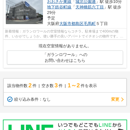
おおさか東線
「
城北公園通
」駅 徒歩10分
地下鉄谷町線
「
天神橋筋六丁目
」駅 徒歩
29分
予定
大阪府
大阪市都島区
毛馬町
５丁目
新着情報：ガランロワールの空室情報ならコチラ。駐車場まで400mの物
件、いかがでしょうか。使い勝手の良いアパートでイチオシの物件です。忙
しいあなたの味方の、敷地内ごみ置き場つ...
現在空室情報がありません。
「ガランロワール」への
お問い合わせはこちら
2
3
1～2
該当物件数
件
空き数
件
件を表示
変更
絞り込み条件：
なし