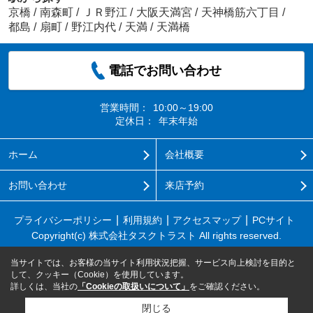
京橋
/
南森町
/
ＪＲ野江
/
大阪天満宮
/
天神橋筋六丁目
/
都島
/
扇町
/
野江内代
/
天満
/
天満橋
電話でお問い合わせ
営業時間：
10:00～19:00
定休日：
年末年始
ホーム
会社概要
お問い合わせ
来店予約
プライバシーポリシー
利用規約
アクセスマップ
PCサイト
Copyright(c) 株式会社タスクトラスト All rights reserved.
当サイトでは、お客様の当サイト利用状況把握、サービス向上検討を目的と
して、クッキー（Cookie）を使用しています。
詳しくは、当社の
「Cookieの取扱いについて」
をご確認ください。
閉じる