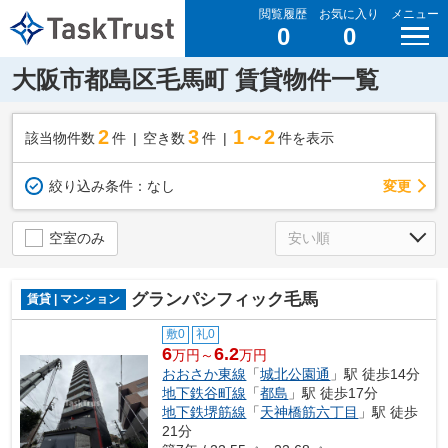
閲覧履歴
お気に入り
メニュー
0
0
大阪市都島区毛馬町 賃貸物件一覧
2
3
1～2
該当物件数
件
空き数
件
件を表示
変更
絞り込み条件：
なし
空室のみ
グランパシフィック毛馬
賃貸 | マンション
敷0
礼0
6
6.2
万円～
万円
おおさか東線
「
城北公園通
」駅 徒歩14分
地下鉄谷町線
「
都島
」駅 徒歩17分
地下鉄堺筋線
「
天神橋筋六丁目
」駅 徒歩
21分