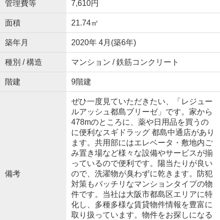
管理費等
7,610円
面積
21.74㎡
築年月
2020年 4月(築6年)
種別 / 構造
マンション / 鉄筋コンクリート
階建
9階建
ぜひ一度見ていただきたい、「レジュー
ルアッシュ都島ブリーゼ」です。家から
478mのところに、薬や日用品を買うの
に便利なスギドラッグ 都島中通店があり
ます。共用部にはエレベータ・敷地内ご
み置き場など様々な設備やサービスが揃
っているので便利です。陽当たりが良い
備考
ので、洗濯物が臭わずに乾きます。防犯
対策もバッチリなマンションタイプの物
件です。当社は大阪市都島区エリアに特
化し、多種多様な賃貸物件情報を豊富に
取り扱っています。物件をお探しになる