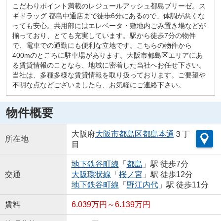
こだわりポイント満載のレジュールアッシュ都島ブリーゼ。ス
ギドラッグ 都島中通店まで徒歩6分にあるので、体調が悪くな
っても安心。共用部にはエレベータ・敷地内ごみ置き場などが
揃っており、とても充実しています。駅から徒歩7分の物件
で、電車での通勤にも便利な立地です。こちらの物件から
400mのところに駐車場があります。大阪市都島区エリアにあ
る賃貸情報のことなら、地域に密着した当社へお任せ下さい。
当社は、多種多様な賃貸情報を取り扱っております。ご要望や
不明な点などございましたら、お気軽にご連絡下さい。
物件概要
大阪府
大阪市都島区
都島本通
３丁
所在地
目
地下鉄谷町線
「
都島
」駅 徒歩7分
交通
大阪環状線
「
桜ノ宮
」駅 徒歩12分
地下鉄谷町線
「
野江内代
」駅 徒歩11分
賃料
6.039万円～6.139万円