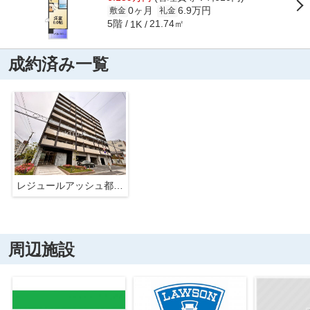
0ヶ月
6.9万円
敷金
礼金
5階
21.74㎡
1K
成約済み一覧
レジュールアッシュ都島ブリーゼ
周辺施設