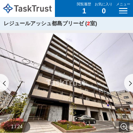
閲覧履歴
お気に入り
メニュー
1
0
レジュールアッシュ都島ブリーゼ (
2
室)
1 / 24