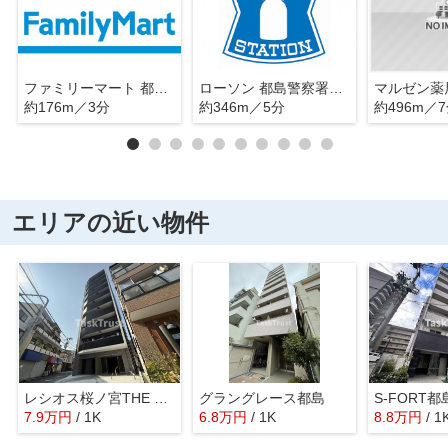
ファミリーマート 都島本通三丁目店
ローソン 都島警察署前店
約176m／3分
約346m／5分
約496m／
エリアの近い物件
レシオス桜ノ宮THE First
グラングレース都島
S-FORT都
7.9
万
円
/ 1K
6.8
万
円
/ 1K
8.8
万
円
/ 1