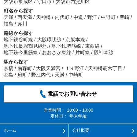
大阪市東成区
/
守口市
/
大阪市西淀川区
町名から探す
天満
/
西天満
/
天神橋
/
内代町
/
中道
/
野江
/
中野町
/
豊崎
/
福島
/
赤川
路線から探す
地下鉄谷町線
/
大阪環状線
/
京阪本線
/
地下鉄長堀鶴見緑地
/
地下鉄堺筋線
/
東西線
/
地下鉄今里筋線
/
おおさか東線
/
片町線
/
阪神本線
駅から探す
京橋
/
南森町
/
大阪天満宮
/
ＪＲ野江
/
天神橋筋六丁目
/
都島
/
扇町
/
野江内代
/
天満
/
中崎町
電話でお問い合わせ
営業時間：
10:00～19:00
定休日：
年末年始
ホーム
会社概要