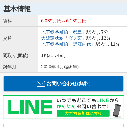
基本情報
賃料
6.039万円～6.139万円
地下鉄谷町線
「
都島
」駅 徒歩7分
交通
大阪環状線
「
桜ノ宮
」駅 徒歩12分
地下鉄谷町線
「
野江内代
」駅 徒歩11分
間取り(面積)
1K(21.74㎡)
築年月
2020年 4月(築6年)
お問い合わせ(無料)