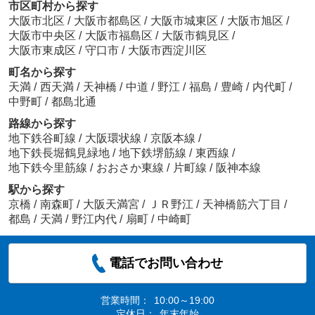
市区町村から探す
大阪市北区
/
大阪市都島区
/
大阪市城東区
/
大阪市旭区
/
大阪市中央区
/
大阪市福島区
/
大阪市鶴見区
/
大阪市東成区
/
守口市
/
大阪市西淀川区
町名から探す
天満
/
西天満
/
天神橋
/
中道
/
野江
/
福島
/
豊崎
/
内代町
/
中野町
/
都島北通
路線から探す
地下鉄谷町線
/
大阪環状線
/
京阪本線
/
地下鉄長堀鶴見緑地
/
地下鉄堺筋線
/
東西線
/
地下鉄今里筋線
/
おおさか東線
/
片町線
/
阪神本線
駅から探す
京橋
/
南森町
/
大阪天満宮
/
ＪＲ野江
/
天神橋筋六丁目
/
都島
/
天満
/
野江内代
/
扇町
/
中崎町
電話でお問い合わせ
営業時間：
10:00～19:00
定休日：
年末年始