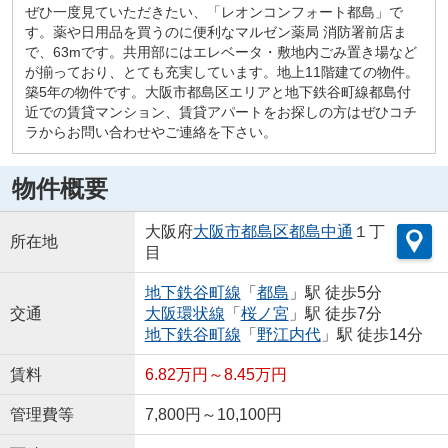
ぜひ一度見ていただきたい、「レオンコンフォート都島」で
す。薬や日用品を買うのに便利なマルゼン薬局 消防署前店ま
で、63mです。共用部にはエレベータ・敷地内ごみ置き場など
が揃っており、とても充実しています。地上11階建ての物件。
築5年の物件です。大阪市都島区エリアと地下鉄谷町線都島付
近での賃貸マンション、賃貸アパートをお探しの方はぜひコチ
ラからお問い合わせやご連絡を下さい。
物件概要
大阪府
大阪市都島区
都島中通
１丁
所在地
目
地下鉄谷町線
「
都島
」駅 徒歩5分
交通
大阪環状線
「
桜ノ宮
」駅 徒歩7分
地下鉄谷町線
「
野江内代
」駅 徒歩14分
賃料
6.82万円～8.45万円
管理費等
7,800円～10,100円