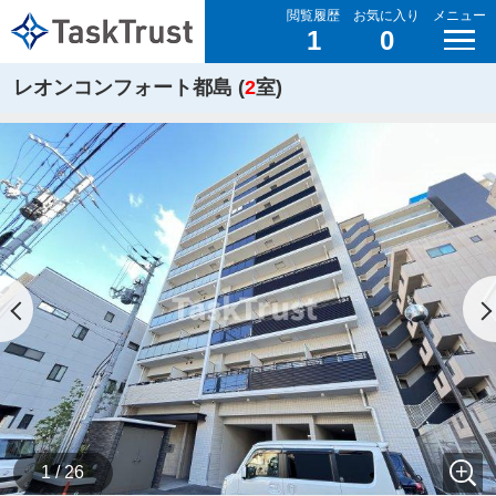
閲覧履歴
お気に入り
メニュー
1
0
レオンコンフォート都島 (
2
室)
1 / 26