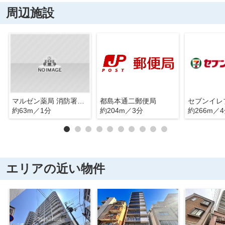
周辺施設
マルゼン薬局 消防署前店
都島本通二郵便局
約63m／1分
約204m／3分
約266m／
エリアの近い物件