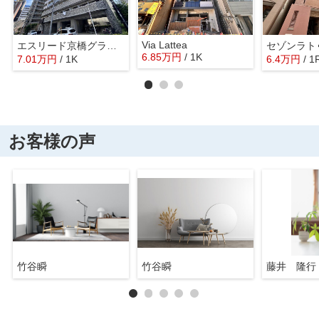
Via Lattea
エスリード京橋グランツ
6.85
万
円
/ 1K
7.01
万
円
/ 1K
6.4
万
円
/ 1
お客様の声
竹谷瞬
竹谷瞬
藤井 隆行