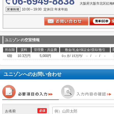
06-6949-8838
大阪府大阪市北区紅梅町2
10:00～19:00 定休日:年末年始
ユニゾン
の空室情報
所在階
賃料
管理費・共益費
敷金/礼金/保証金/償却/敷引
6階
10.3万円
5,000円
/
/
/
/
0ヶ月
15万円
-
-
-
ユニゾン
へのお問い合わせ
お名前
必須