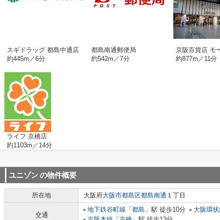
スギドラッグ 都島中通店
都島南通郵便局
京阪百貨店 モ
約445m／6分
約542m／7分
約877m／11分
ライフ 京橋店
約1103m／14分
ユニゾン
の物件概要
所在地
大阪府
大阪市都島区
都島南通
１丁目
地下鉄谷町線
「
都島
」駅 徒歩10分
大阪環状
交通
京阪本線
「
京橋
」駅 徒歩12分