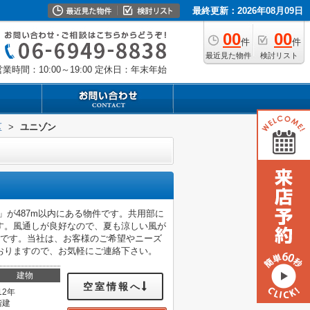
最終更新：2026年08月09日
00
00
件
件
最近見た物件
検討リスト
業時間：10:00～19:00
定休日：年末年始
区
>
ユニゾン
」が487m以内にある物件です。共用部に
す。風通しが良好なので、夏も涼しい風が
ンです。当社は、お客様のご希望やニーズ
おりますので、お気軽にご連絡下さい。
建物
空室情報へ
12年
階建