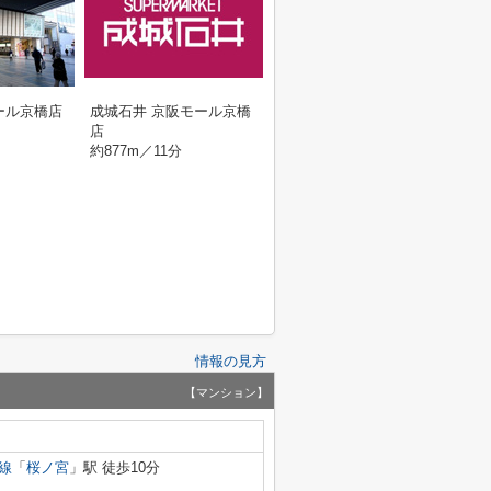
ール京橋店
成城石井 京阪モール京橋
店
約877m／11分
情報の見方
【マンション】
線
「
桜ノ宮
」駅 徒歩10分