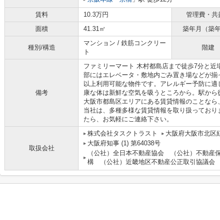
賃料
10.3万円
管理費・共
面積
41.31㎡
築年月（築
マンション / 鉄筋コンクリー
種別/構造
階建
ト
ファミリーマート 木村都島店まで徒歩7分と近
部にはエレベータ・敷地内ごみ置き場などが揃
以上利用可能な物件です。アレルギー予防に適
備考
康な体は新鮮な空気を吸うところから。駅から
大阪市都島区エリアにある賃貸情報のことなら
当社は、多種多様な賃貸情報を取り扱っており
たら、お気軽にご連絡下さい。
株式会社タスクトラスト
大阪府大阪市北区紅
大阪府知事 (1) 第64038号
取扱会社
（公社）全日本不動産協会 （公社）不動産
構 （公社）近畿地区不動産公正取引協議会