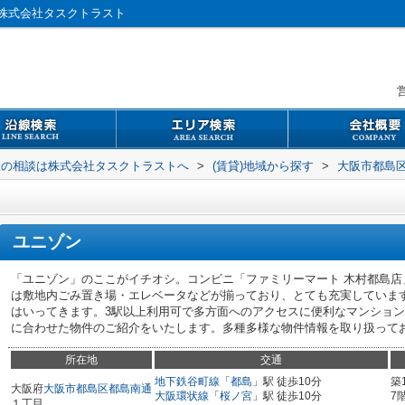
株式会社タスクトラスト
営
般の相談は株式会社タスクトラストへ
>
(賃貸)地域から探す
>
大阪市都島
ユニゾン
「ユニゾン」のここがイチオシ。コンビニ「ファミリーマート 木村都島店
は敷地内ごみ置き場・エレベータなどが揃っており、とても充実していま
はいってきます。3駅以上利用可で多方面へのアクセスに便利なマンショ
に合わせた物件のご紹介をいたします。多種多様な物件情報を取り扱って
所在地
交通
地下鉄谷町線
「
都島
」駅 徒歩10分
築
大阪府
大阪市都島区
都島南通
大阪環状線
「
桜ノ宮
」駅 徒歩10分
7
１丁目