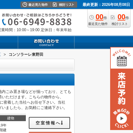
最終更新：2026年08月08日
00
00
件
件
最近見た物件
検討リスト
業時間：10:00～19:00
定休日：年末年始
区
>
コンソラーレ東野田
地内ごみ置き場などが揃っており、とても
済いただけます。こちらの物件から、
域に密着した当社へお任せ下さい。当社
ざいましたら、お気軽にご連絡下さい。
建物
空室情報へ
19年
0階建