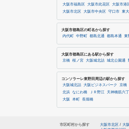
大阪市福島区
大阪市此花区
大阪市港
大阪市北区
大阪市中央区
守口市
東
大阪市都島区の町名から探す
内代町
中野町
都島北通
都島本通
東
大阪市都島区にある駅から探す
京橋
桜ノ宮
大阪城北詰
城北公園通
コンソラーレ東野田周辺の駅から探す
大阪城北詰
大阪ビジネスパーク
京橋
北浜
なにわ橋
ＪＲ野江
天神橋筋六
大阪
本町
長堀橋
市区町村から探す
大阪市北区
/
大