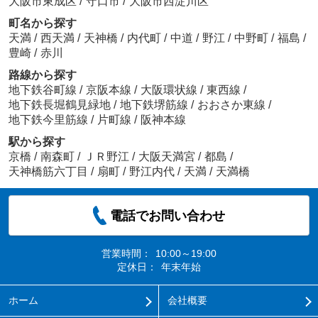
大阪市東成区
/
守口市
/
大阪市西淀川区
町名から探す
天満
/
西天満
/
天神橋
/
内代町
/
中道
/
野江
/
中野町
/
福島
/
豊崎
/
赤川
路線から探す
地下鉄谷町線
/
京阪本線
/
大阪環状線
/
東西線
/
地下鉄長堀鶴見緑地
/
地下鉄堺筋線
/
おおさか東線
/
地下鉄今里筋線
/
片町線
/
阪神本線
駅から探す
京橋
/
南森町
/
ＪＲ野江
/
大阪天満宮
/
都島
/
天神橋筋六丁目
/
扇町
/
野江内代
/
天満
/
天満橋
電話でお問い合わせ
営業時間：
10:00～19:00
定休日：
年末年始
ホーム
会社概要