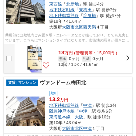
東西線
「
北新地
」駅 徒歩4分
地下鉄谷町線
「
東梅田
」駅 徒歩7分
地下鉄御堂筋線
「
淀屋橋
」駅 徒歩7分
築19年 / 41.64㎡
大阪府
大阪市北区
西天満
４丁目
共用部には敷地内ごみ置き場・エレベータなどが揃っており、とても充実し
ています。こちらはマンションタイプになります。市街地の騒音が届きにく
い高層階のマンションです。初期費用...
13
万
円
(管理費等：15,000円 )
0ヶ月
0ヶ月
敷金
礼金
10階 / 1DK / 41.64㎡
ヴァンドーム梅田北
賃貸 | マンション
敷0
13.2
万円
地下鉄御堂筋線
「
中津
」駅 徒歩3分
阪急神戸本線
「
中津
」駅 徒歩6分
東海道本線
「
大阪
」駅 徒歩16分
築10年 / 43.04㎡
大阪府
大阪市北区
中津
１丁目