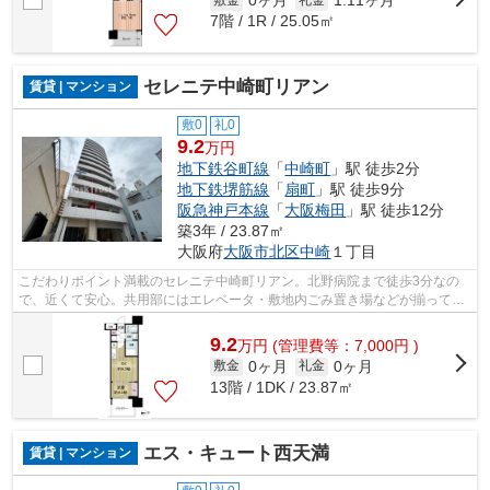
0ヶ月
1.11ヶ月
7階 / 1R / 25.05㎡
セレニテ中崎町リアン
賃貸 | マンション
敷0
礼0
9.2
万円
地下鉄谷町線
「
中崎町
」駅 徒歩2分
地下鉄堺筋線
「
扇町
」駅 徒歩9分
阪急神戸本線
「
大阪梅田
」駅 徒歩12分
築3年 / 23.87㎡
大阪府
大阪市北区
中崎
１丁目
こだわりポイント満載のセレニテ中崎町リアン。北野病院まで徒歩3分なの
で、近くて安心。共用部にはエレベータ・敷地内ごみ置き場などが揃ってお
り、とても充実しています。防犯対策も...
9.2
万
円
(管理費等：7,000円 )
0ヶ月
0ヶ月
敷金
礼金
13階 / 1DK / 23.87㎡
エス・キュート西天満
賃貸 | マンション