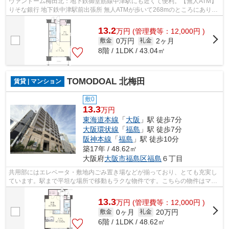
ヴァンドーム梅田北：地下鉄御堂筋線中津駅にも近くて便利。【無人ATM】
りそな銀行 地下鉄中津駅前出張所 無人ATMが歩いて268mのところにありま
す。共用部にはエレベータ・敷地内ごみ...
13.2
万
円
(管理費等：12,000円 )
0万円
2ヶ月
敷金
礼金
8階 / 1LDK / 43.04㎡
TOMODOAL 北梅田
賃貸 | マンション
敷0
13.3
万円
東海道本線
「
大阪
」駅 徒歩7分
大阪環状線
「
福島
」駅 徒歩7分
阪神本線
「
福島
」駅 徒歩10分
築17年 / 48.62㎡
大阪府
大阪市福島区
福島
６丁目
共用部にはエレベータ・敷地内ごみ置き場などが揃っており、とても充実し
ています。駅まで平坦な場所で移動もラクな物件です。こちらの物件はマン
ションです。外観タイル張りは、汚れ...
13.3
万
円
(管理費等：12,000円 )
0ヶ月
20万円
敷金
礼金
6階 / 1LDK / 48.62㎡