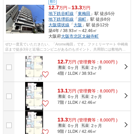
敷0
12.7
13.3
万円～
万円
地下鉄谷町線
「
東梅田
」駅 徒歩5分
地下鉄堺筋線
「
扇町
」駅 徒歩8分
大阪環状線
「
大阪
」駅 徒歩12分
築4年 / 38.93㎡～42.46㎡
大阪府
大阪市北区
太融寺町
ぜひ一度見ていただきたい、「Arome梅田」です。ファミリーマート 中崎南
店まで徒歩3分と近場にコンビニがあるのもポイント。共用部には敷地内ご
み置き場・エレベータなど様々な設備や...
12.7
万
円
(管理費等：8,000円 )
0ヶ月
2ヶ月
敷金
礼金
4階 / 1LDK / 38.93㎡
13.1
万
円
(管理費等：8,000円 )
0ヶ月
2ヶ月
敷金
礼金
7階 / 1LDK / 42.46㎡
13.3
万
円
(管理費等：8,000円 )
0ヶ月
2ヶ月
敷金
礼金
9階 / 1LDK / 42.46㎡