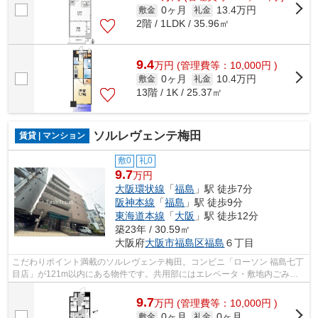
0ヶ月
13.4万円
敷金
礼金
2階 / 1LDK / 35.96㎡
9.4
万
円
(管理費等：10,000円 )
0ヶ月
10.4万円
敷金
礼金
13階 / 1K / 25.37㎡
ソルレヴェンテ梅田
賃貸 | マンション
敷0
礼0
9.7
万円
大阪環状線
「
福島
」駅 徒歩7分
阪神本線
「
福島
」駅 徒歩9分
東海道本線
「
大阪
」駅 徒歩12分
築23年 / 30.59㎡
大阪府
大阪市福島区
福島
６丁目
こだわりポイント満載のソルレヴェンテ梅田。コンビニ「ローソン 福島七丁
目店」が121m以内にある物件です。共用部にはエレベータ・敷地内ごみ置
き場などが揃っております。こちらの物...
9.7
万
円
(管理費等：10,000円 )
0ヶ月
0ヶ月
敷金
礼金