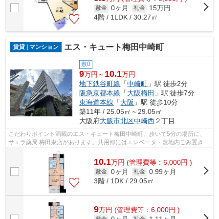
0ヶ月
15万円
敷金
礼金
4階 / 1LDK / 30.27㎡
エス・キュート梅田中崎町
賃貸 | マンション
敷0
9
10.1
万円～
万円
地下鉄谷町線
「
中崎町
」駅 徒歩2分
阪急京都本線
「
大阪梅田
」駅 徒歩7分
東海道本線
「
大阪
」駅 徒歩10分
築11年 / 25.05㎡～29.05㎡
大阪府
大阪市北区
中崎西
２丁目
こだわりポイント満載のエス・キュート梅田中崎町。歩いて5分の場所に、
サエラ薬局 梅田東店があります。共用部にはエレベータ・敷地内ごみ置き場
など様々な設備やサービスが揃ってい...
10.1
万
円
(管理費等：6,000円 )
0ヶ月
0.99ヶ月
敷金
礼金
3階 / 1DK / 29.05㎡
9
万
円
(管理費等：6,000円 )
敷金
礼金