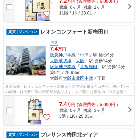
7.2
万
円
(管理費等：6,000円 )
0ヶ月
1ヶ月
敷金
礼金
11階 / 1K / 23.01㎡
レオンコンフォート新梅田Ⅲ
賃貸 | マンション
敷0
7.4
万円
阪急神戸本線
「
中津
」駅 徒歩9分
大阪環状線
「
大阪
」駅 徒歩14分
阪急神戸本線
「
大阪梅田
」駅 徒歩14分
築8年 / 25.83㎡
大阪府
大阪市北区
中津
７丁目
新着情報：レオンコンフォート新梅田Ⅲの空室情報ならコチラ。歩いて6分
の場所には大阪中津六郵便局があります。共用部には敷地内ごみ置き場・エ
レベータなどが揃っており、とても充実...
7.4
万
円
(管理費等：5,000円 )
0ヶ月
1ヶ月
敷金
礼金
3階 / 1K / 25.83㎡
プレサンス梅田北ディア
賃貸 | マンション