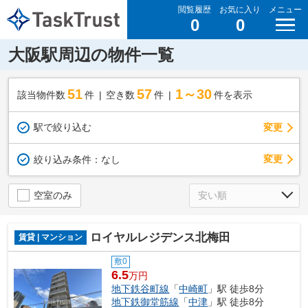
閲覧履歴
お気に入り
メニュー
0
0
大阪駅周辺の物件一覧
51
57
1～30
該当物件数
件
空き数
件
件を表示
駅で絞り込む
変更
変更
絞り込み条件：
なし
空室のみ
ロイヤルレジデンス北梅田
賃貸 | マンション
敷0
6.5
万円
地下鉄谷町線
「
中崎町
」駅 徒歩8分
地下鉄御堂筋線
「
中津
」駅 徒歩8分