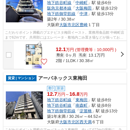
地下鉄谷町線
「
中崎町
」駅 徒歩6分
阪急京都本線
「
大阪梅田
」駅 徒歩12分
地下鉄御堂筋線
「
中津
」駅 徒歩13分
築2年 / 30.38㎡
大阪府
大阪市北区
豊崎
１丁目
こだわりポイント満載のブエナビスタ梅田イースト。業務用食品館 中崎町店
まで62mです。共用部にはエレベータ・敷地内ごみ置き場などが揃っており
ます。3駅以上利用可のマンションなの...
12.1
万
円
(管理費等：10,000円 )
0ヶ月
13.1万円
敷金
礼金
2階 / 1LDK / 30.38㎡
アーバネックス東梅田
賃貸 | マンション
敷0
新築
12.7
16.8
万円～
万円
地下鉄谷町線
「
東梅田
」駅 徒歩8分
地下鉄谷町線
「
南森町
」駅 徒歩8分
地下鉄御堂筋線
「
淀屋橋
」駅 徒歩13分
築1年未満 / 30.26㎡～44.52㎡
大阪府
大阪市北区
西天満
６丁目
こだわりポイント満載のアーバネックス東梅田。歩いて477mの場所に、ラ