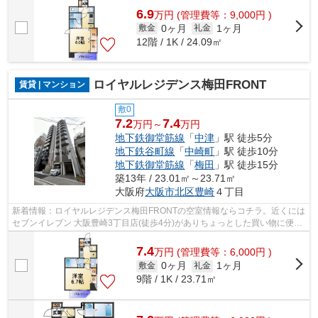
6.9
万
円
(管理費等：9,000円 )
0ヶ月
1ヶ月
敷金
礼金
12階 / 1K / 24.09㎡
ロイヤルレジデンス梅田FRONT
賃貸 | マンション
敷0
7.2
7.4
万円～
万円
地下鉄御堂筋線
「
中津
」駅 徒歩5分
地下鉄谷町線
「
中崎町
」駅 徒歩10分
地下鉄御堂筋線
「
梅田
」駅 徒歩15分
築13年 / 23.01㎡～23.71㎡
大阪府
大阪市北区
豊崎
４丁目
新着情報：ロイヤルレジデンス梅田FRONTの空室情報ならコチラ。近くには
セブンイレブン 大阪豊崎3丁目店(徒歩4分)がありちょっとした買い物に便利
です。共用部にはエレベータ・敷地内...
7.4
万
円
(管理費等：6,000円 )
0ヶ月
1ヶ月
敷金
礼金
9階 / 1K / 23.71㎡