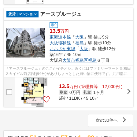
アースブルージュ
賃貸 | マンション
敷0
13.5
万円
東海道本線
「
大阪
」駅 徒歩9分
大阪環状線
「
福島
」駅 徒歩10分
おおさか東線
「
大阪
」駅 徒歩12分
築16年 / 45.10㎡
大阪府
大阪市福島区
福島
６丁目
「アースブルージュ」のここがイチオシ。近くにはファミリーマート 新梅田
スカイビル前店(徒歩6分)がありちょっとした買い物に便利です。共用部には
エレベータ・敷地内ごみ置き場など...
13.5
万
円
(管理費等：12,000円 )
0万円
1ヶ月
敷金
礼金
5階 / 1LDK / 45.10㎡
次の30件へ