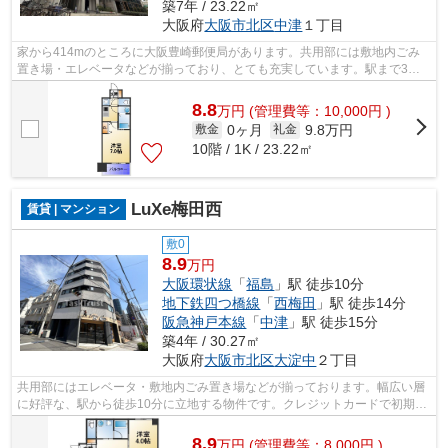
築7年 / 23.22㎡
大阪府
大阪市北区
中津
１丁目
家から414mのところに大阪豊崎郵便局があります。共用部には敷地内ごみ
置き場・エレベータなどが揃っており、とても充実しています。駅まで3分
と、駅近でアクセスも良好な物件です。築...
8.8
万
円
(管理費等：10,000円 )
0ヶ月
9.8万円
敷金
礼金
10階 / 1K / 23.22㎡
LuXe梅田西
賃貸 | マンション
敷0
8.9
万円
大阪環状線
「
福島
」駅 徒歩10分
地下鉄四つ橋線
「
西梅田
」駅 徒歩14分
阪急神戸本線
「
中津
」駅 徒歩15分
築4年 / 30.27㎡
大阪府
大阪市北区
大淀中
２丁目
共用部にはエレベータ・敷地内ごみ置き場などが揃っております。幅広い層
に好評な、駅から徒歩10分に立地する物件です。クレジットカードで初期費
用をお支払いいただける物件です。造...
8.9
万
円
(管理費等：8,000円 )