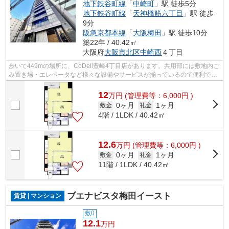
地下鉄谷町線
「
中崎町
」駅 徒歩5分
地下鉄谷町線
「
天神橋筋六丁目
」駅 徒歩
9分
阪急京都本線
「
大阪梅田
」駅 徒歩10分
築22年 / 40.42㎡
大阪府
大阪市北区
中崎西
４丁目
歩いて449mの場所に、CoDeli豊崎4丁目店があります。共用部には敷地内ご
み置き場・エレベータなど様々な設備やサービスが揃っているので便利で
す。眺めの良い物件探しは、こちらの場所...
12
万
円
(管理費等：6,000円 )
0ヶ月
1ヶ月
敷金
礼金
4階 / 1LDK / 40.42㎡
12.6
万
円
(管理費等：6,000円 )
0ヶ月
1ヶ月
敷金
礼金
11階 / 1LDK / 40.42㎡
ブエナビスタ梅田イースト
賃貸 | マンション
敷0
12.1
万円