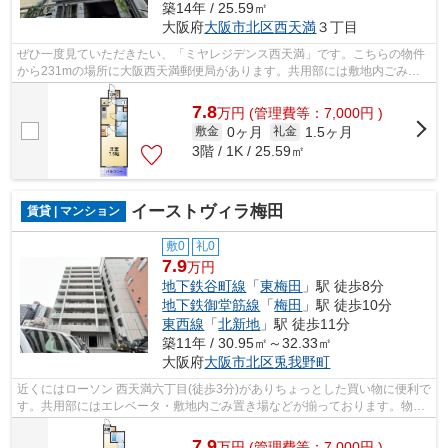
築14年 / 25.59㎡
大阪府
大阪市北区
西天満
３丁目
ぜひ一度見ていただきたい、「ミヤレジデンス西天満」です。こちらの物件
から231mの場所に大阪西天満郵便局があります。共用部には敷地内ごみ置
き場・エレベータなどが揃っております...
7.8
万
円
(管理費等：7,000円 )
0ヶ月
1.5ヶ月
敷金
礼金
3階 / 1K / 25.59㎡
イーストヴィラ梅田
賃貸 | マンション
敷0
礼0
7.9
万円
地下鉄谷町線
「
東梅田
」駅 徒歩8分
地下鉄御堂筋線
「
梅田
」駅 徒歩10分
東西線
「
北新地
」駅 徒歩11分
築11年 / 30.95㎡～32.33㎡
大阪府
大阪市北区
兎我野町
近くにはローソン 西天満六丁目(徒歩3分)がありちょっとした買い物に便利で
す。共用部にはエレベータ・敷地内ごみ置き場などが揃っております。物件
から駐車場までの距離は400mです。...
7.9
万
円
(管理費等：7,000円 )