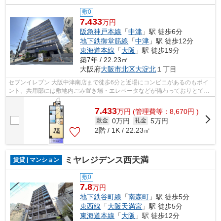
敷0
7.433
万円
阪急神戸本線
「
中津
」駅 徒歩6分
地下鉄御堂筋線
「
中津
」駅 徒歩12分
東海道本線
「
大阪
」駅 徒歩19分
築7年 / 22.23㎡
大阪府
大阪市北区
大淀北
１丁目
セブンイレブン 大阪中津南店まで徒歩6分と近場にコンビニがあるのもポイ
ント。共用部には敷地内ごみ置き場・エレベータなどが備わっておりとても
充実しています。しっかりとした造り...
7.433
万
円
(管理費等：8,670円 )
0万円
5万円
敷金
礼金
2階 / 1K / 22.23㎡
ミヤレジデンス西天満
賃貸 | マンション
敷0
7.8
万円
地下鉄谷町線
「
南森町
」駅 徒歩5分
東西線
「
大阪天満宮
」駅 徒歩5分
東海道本線
「
大阪
」駅 徒歩12分