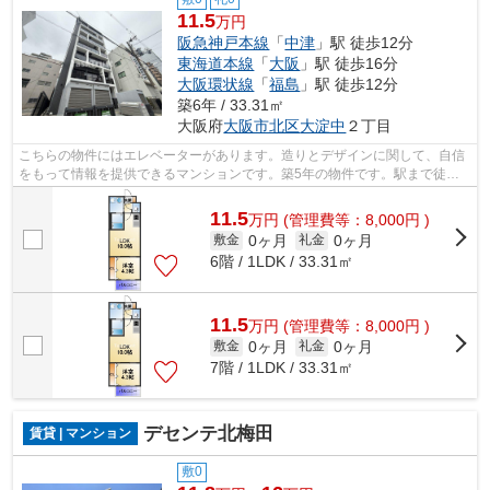
11.5
万円
阪急神戸本線
「
中津
」駅 徒歩12分
東海道本線
「
大阪
」駅 徒歩16分
大阪環状線
「
福島
」駅 徒歩12分
築6年 / 33.31㎡
大阪府
大阪市北区
大淀中
２丁目
こちらの物件にはエレベーターがあります。造りとデザインに関して、自信
をもって情報を提供できるマンションです。築5年の物件です。駅まで徒歩
12分の物件です。当社スタッフが地域の...
11.5
万
円
(管理費等：8,000円 )
0ヶ月
0ヶ月
敷金
礼金
6階 / 1LDK / 33.31㎡
11.5
万
円
(管理費等：8,000円 )
0ヶ月
0ヶ月
敷金
礼金
7階 / 1LDK / 33.31㎡
デセンテ北梅田
賃貸 | マンション
敷0