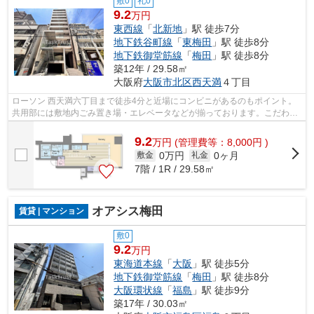
敷0
礼0
9.2
万円
東西線
「
北新地
」駅 徒歩7分
地下鉄谷町線
「
東梅田
」駅 徒歩8分
地下鉄御堂筋線
「
梅田
」駅 徒歩8分
築12年 / 29.58㎡
大阪府
大阪市北区
西天満
４丁目
ローソン 西天満六丁目まで徒歩4分と近場にコンビニがあるのもポイント。
共用部には敷地内ごみ置き場・エレベータなどが揃っております。こだわり
派の方も満足度の高いデザイナーズ物...
9.2
万
円
(管理費等：8,000円 )
0万円
0ヶ月
敷金
礼金
7階 / 1R / 29.58㎡
オアシス梅田
賃貸 | マンション
敷0
9.2
万円
東海道本線
「
大阪
」駅 徒歩5分
地下鉄御堂筋線
「
梅田
」駅 徒歩8分
大阪環状線
「
福島
」駅 徒歩9分
築17年 / 30.03㎡