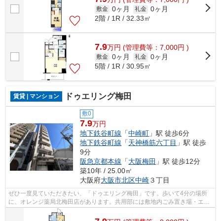
0ヶ月
0ヶ月
敷金
礼金
2階 / 1R / 32.33㎡
7.9
万
円
(管理費等：7,000円 )
0ヶ月
0ヶ月
敷金
礼金
5階 / 1R / 30.95㎡
ドゥエリング梅田
賃貸 | マンション
敷0
7.9
万円
地下鉄谷町線
「
中崎町
」駅 徒歩6分
地下鉄谷町線
「
天神橋筋六丁目
」駅 徒歩
9分
阪急京都本線
「
大阪梅田
」駅 徒歩12分
築10年 / 25.00㎡
大阪府
大阪市北区
中崎
３丁目
ぜひ一度見ていただきたい、「ドゥエリング梅田」です。歩いて4分の場所
に、オレンジ薬局北梅田店があります。共用部には敷地内ごみ置き場・エレ
ベータなどが揃っており、とても充実し...