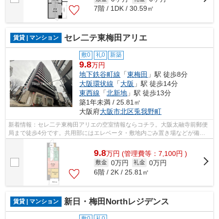
7階 / 1DK / 30.59㎡
セレ二テ東梅田アリエ
賃貸 | マンション
敷0
礼0
新築
9.8
万円
地下鉄谷町線
「
東梅田
」駅 徒歩8分
大阪環状線
「
大阪
」駅 徒歩14分
東西線
「
北新地
」駅 徒歩13分
築1年未満 / 25.81㎡
大阪府
大阪市北区
兎我野町
新着情報：セレ二テ東梅田アリエの空室情報ならコチラ。大阪太融寺前郵便
局まで徒歩4分です。共用部にはエレベータ・敷地内ごみ置き場などが備わ
っておりとても充実しています。駅徒歩...
9.8
万
円
(管理費等：7,100円 )
0万円
0万円
敷金
礼金
6階 / 2K / 25.81㎡
新日・梅田Northレジデンス
賃貸 | マンション
敷0
礼0