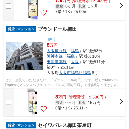
7.9
万
円
(管理費等：8,000円 )
0ヶ月
1ヶ月
敷金
礼金
7階 / 1K / 25.00㎡
プランドール梅田
賃貸 | マンション
敷0
8
万円
大阪環状線
「
福島
」駅 徒歩8分
阪神本線
「
福島
」駅 徒歩10分
東海道本線
「
大阪
」駅 徒歩11分
築9年 / 25.11㎡
大阪府
大阪市福島区
福島
６丁目
ぜひ一度見ていただきたい、「プランドール梅田」です。近くのMaxvalu
Express(マックスバリュ エクスプレス) 西梅田店まで徒歩5分で行けます。共
用部には敷地内ごみ置き場・エレベー...
8
万
円
(管理費等：9,500円 )
0ヶ月
15万円
敷金
礼金
6階 / 1K / 25.11㎡
セイワパレス梅田茶屋町
賃貸 | マンション