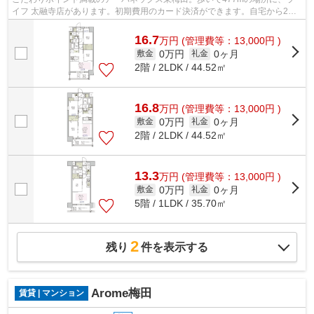
イフ 太融寺店があります。初期費用のカード決済ができます。自宅から2駅
利用できる、利便性の高いマンションで...
16.7
万
円
(管理費等：13,000円 )
0万円
0ヶ月
敷金
礼金
2階 / 2LDK / 44.52㎡
16.8
万
円
(管理費等：13,000円 )
0万円
0ヶ月
敷金
礼金
2階 / 2LDK / 44.52㎡
13.3
万
円
(管理費等：13,000円 )
0万円
0ヶ月
敷金
礼金
5階 / 1LDK / 35.70㎡
2
残り
件を表示する
Arome梅田
賃貸 | マンション