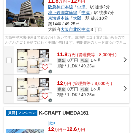
11.8
12
万円～
万円
阪急神戸本線
「
中津
」駅 徒歩2分
地下鉄御堂筋線
「
中津
」駅 徒歩7分
東海道本線
「
大阪
」駅 徒歩18分
築14年 / 49.25㎡
大阪府
大阪市北区
中津
３丁目
大阪中津六郵便局まで徒歩7分と近いです。敷地内にゴミ置き場があるので
わざわざゴミを捨てに行く手間が省けます。初期費用のカード決済ができま
す。駐車場は物件から約400mです。物件...
11.8
万
円
(管理費等：8,000円 )
0万円
1ヶ月
敷金
礼金
1階 / 1LDK / 49.25㎡
12
万
円
(管理費等：8,000円 )
0万円
1ヶ月
敷金
礼金
2階 / 1LDK / 49.25㎡
K-CRAFT UMEDA161
賃貸 | マンション
敷0
12
12.6
万円～
万円