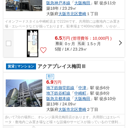
阪急神戸本線
「
大阪梅田
」駅 徒歩11分
築18年 / 23.29㎡
大阪府
大阪市北区
豊崎
１丁目
イオンフードスタイル中崎町店まで222mです。共用部には敷地内ごみ置き
場・エレベータなどが揃っております。駐車場まで400mの物件、いかがで
しょうか。クレジットカードで初期費用が...
6.5
万
円
(管理費等：10,000円 )
0ヶ月
1.5ヶ月
敷金
礼金
5階 / 1K / 23.29㎡
アクアプレイス梅田Ⅲ
賃貸 | マンション
敷0
6.9
万円
地下鉄御堂筋線
「
中津
」駅 徒歩6分
地下鉄谷町線
「
中崎町
」駅 徒歩8分
阪急京都本線
「
大阪梅田
」駅 徒歩10分
築13年 / 24.09㎡
大阪府
大阪市北区
豊崎
２丁目
歩いて7分の場所に、オレンジ薬局北梅田店があります。共用部にはエレベ
ータ・敷地内ごみ置き場など様々な設備やサービスが揃っているので便利で
す。こだわりの条件として多い、駅徒歩...