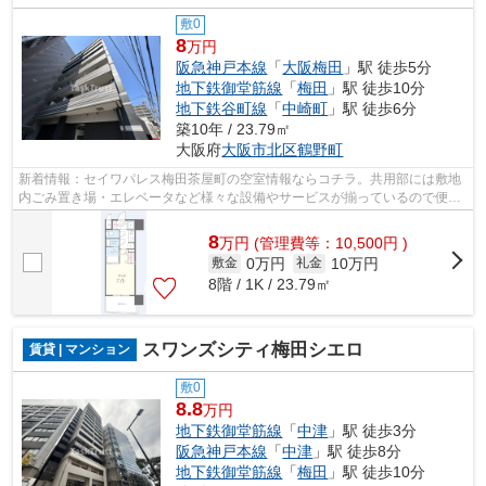
敷0
8
万円
阪急神戸本線
「
大阪梅田
」駅 徒歩5分
地下鉄御堂筋線
「
梅田
」駅 徒歩10分
地下鉄谷町線
「
中崎町
」駅 徒歩6分
築10年 / 23.79㎡
大阪府
大阪市北区
鶴野町
新着情報：セイワパレス梅田茶屋町の空室情報ならコチラ。共用部には敷地
内ごみ置き場・エレベータなど様々な設備やサービスが揃っているので便利
です。駅まで徒歩5分の位置に立地する...
8
万
円
(管理費等：10,500円 )
0万円
10万円
敷金
礼金
8階 / 1K / 23.79㎡
スワンズシティ梅田シエロ
賃貸 | マンション
敷0
8.8
万円
地下鉄御堂筋線
「
中津
」駅 徒歩3分
阪急神戸本線
「
中津
」駅 徒歩8分
地下鉄御堂筋線
「
梅田
」駅 徒歩10分