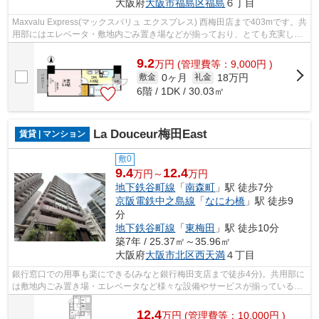
大阪府
大阪市福島区
福島
６丁目
Maxvalu Express(マックスバリュ エクスプレス) 西梅田店まで403mです。共
用部にはエレベータ・敷地内ごみ置き場などが揃っており、とても充実して
います。眺望良好な物件で魅力的です...
9.2
万
円
(管理費等：9,000円 )
0ヶ月
18万円
敷金
礼金
6階 / 1DK / 30.03㎡
La Douceur梅田East
賃貸 | マンション
敷0
9.4
12.4
万円～
万円
地下鉄谷町線
「
南森町
」駅 徒歩7分
京阪電鉄中之島線
「
なにわ橋
」駅 徒歩9
分
地下鉄谷町線
「
東梅田
」駅 徒歩10分
築7年 / 25.37㎡～35.96㎡
大阪府
大阪市北区
西天満
４丁目
銀行窓口での用事も楽にできる(みなと銀行梅田支店まで徒歩4分)。共用部に
は敷地内ごみ置き場・エレベータなど様々な設備やサービスが揃っているの
で便利です。ニーズの高い、2018年築...
12.4
万
円
(管理費等：10,000円 )