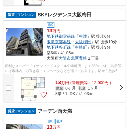
SKYレジデンス大阪梅田
賃貸 | マンション
敷0
13
万円
地下鉄御堂筋線
「
中津
」駅 徒歩6分
阪急京都本線
「
大阪梅田
」駅 徒歩10分
地下鉄谷町線
「
中崎町
」駅 徒歩9分
築6年 / 41.03㎡
大阪府
大阪市北区
豊崎
２丁目
便利なスーパー「イオンフードスタイル中崎町店」まで232mです。共用部
には敷地内ごみ置き場・エレベータなどが揃っております。駅から徒歩6分
に立地する、魅力的な駅近物件です。眺望...
13
万
円
(管理費等：12,000円 )
0ヶ月
1ヶ月
敷金
礼金
8階 / 1LDK / 41.03㎡
アーデン西天満
賃貸 | マンション
敷0
礼0
13
万円