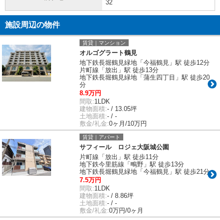
32
施設周辺の物件
賃貸｜マンション
オルゴグラート鶴見
地下鉄長堀鶴見緑地「今福鶴見」駅 徒歩12分
片町線「放出」駅 徒歩13分
地下鉄長堀鶴見緑地「蒲生四丁目」駅 徒歩20
分
8.9万円
間取:
1LDK
建物面積:
- / 13.05坪
土地面積:
- / -
敷金/礼金:
0ヶ月/10万円
賃貸｜アパート
サフィール ロジェ大阪城公園
片町線「放出」駅 徒歩11分
地下鉄今里筋線「鴫野」駅 徒歩13分
地下鉄長堀鶴見緑地「今福鶴見」駅 徒歩21分
7.5万円
間取:
1LDK
建物面積:
- / 8.86坪
土地面積:
- / -
敷金/礼金:
0万円/0ヶ月