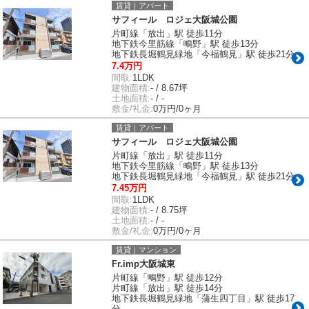
賃貸｜アパート
サフィール ロジェ大阪城公園
片町線「放出」駅 徒歩11分
地下鉄今里筋線「鴫野」駅 徒歩13分
地下鉄長堀鶴見緑地「今福鶴見」駅 徒歩21分
7.4万円
間取:
1LDK
建物面積:
- / 8.67坪
土地面積:
- / -
敷金/礼金:
0万円/0ヶ月
賃貸｜アパート
サフィール ロジェ大阪城公園
片町線「放出」駅 徒歩11分
地下鉄今里筋線「鴫野」駅 徒歩13分
地下鉄長堀鶴見緑地「今福鶴見」駅 徒歩21分
7.45万円
間取:
1LDK
建物面積:
- / 8.75坪
土地面積:
- / -
敷金/礼金:
0万円/0ヶ月
賃貸｜マンション
Fr.imp大阪城東
片町線「鴫野」駅 徒歩12分
片町線「放出」駅 徒歩14分
地下鉄長堀鶴見緑地「蒲生四丁目」駅 徒歩17
分