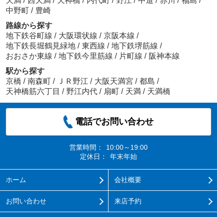
天満
/
西天満
/
天神橋
/
内代町
/
野江
/
中道
/
赤川
/
福島
/
中野町
/
豊崎
路線から探す
地下鉄谷町線
/
大阪環状線
/
京阪本線
/
地下鉄長堀鶴見緑地
/
東西線
/
地下鉄堺筋線
/
おおさか東線
/
地下鉄今里筋線
/
片町線
/
阪神本線
駅から探す
京橋
/
南森町
/
ＪＲ野江
/
大阪天満宮
/
都島
/
天神橋筋六丁目
/
野江内代
/
扇町
/
天満
/
天満橋
電話でお問い合わせ
営業時間：
10:00～19:00
定休日：
年末年始
ホーム
会社概要
お問い合わせ
来店予約