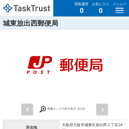
閲覧履歴
お気に入り
メニュー
0
0
城東放出西郵便局
前
次
画像タップで拡大表示【
1
/1】
大阪府大阪市城東区放出西２丁目14-
所在地