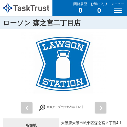
閲覧履歴
お気に入り
メニュー
0
0
ローソン 森之宮二丁目店
前
次
画像タップで拡大表示【
1
/1】
大阪府大阪市城東区森之宮２丁目4-1
所在地