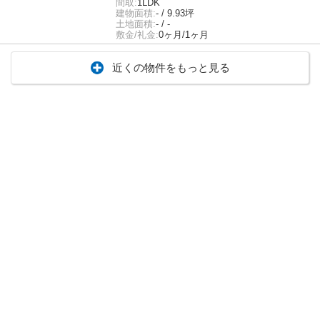
間取:
1LDK
建物面積:
- / 9.93坪
土地面積:
- / -
敷金/礼金:
0ヶ月/1ヶ月
近くの物件をもっと見る