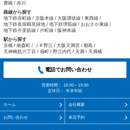
豊崎
/
赤川
路線から探す
地下鉄谷町線
/
京阪本線
/
大阪環状線
/
東西線
/
地下鉄長堀鶴見緑地
/
地下鉄堺筋線
/
おおさか東線
/
地下鉄今里筋線
/
片町線
/
阪神本線
駅から探す
京橋
/
南森町
/
ＪＲ野江
/
大阪天満宮
/
都島
/
天神橋筋六丁目
/
扇町
/
野江内代
/
天満
/
天満橋
電話でお問い合わせ
営業時間：
10:00～19:00
定休日：
年末年始
ホーム
会社概要
お問い合わせ
来店予約