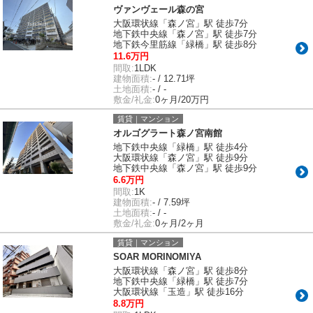
ヴァンヴェール森の宮
大阪環状線「森ノ宮」駅 徒歩7分
地下鉄中央線「森ノ宮」駅 徒歩7分
地下鉄今里筋線「緑橋」駅 徒歩8分
11.6万円
間取:
1LDK
建物面積:
- / 12.71坪
土地面積:
- / -
敷金/礼金:
0ヶ月/20万円
賃貸｜マンション
オルゴグラート森ノ宮南館
地下鉄中央線「緑橋」駅 徒歩4分
大阪環状線「森ノ宮」駅 徒歩9分
地下鉄中央線「森ノ宮」駅 徒歩9分
6.6万円
間取:
1K
建物面積:
- / 7.59坪
土地面積:
- / -
敷金/礼金:
0ヶ月/2ヶ月
賃貸｜マンション
SOAR MORINOMIYA
大阪環状線「森ノ宮」駅 徒歩8分
地下鉄中央線「緑橋」駅 徒歩7分
大阪環状線「玉造」駅 徒歩16分
8.8万円