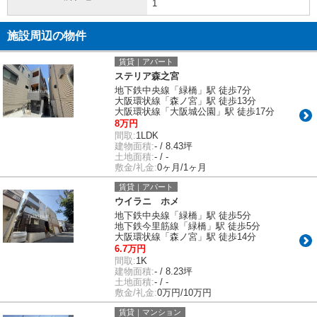
1
施設周辺の物件
賃貸｜アパート
ステリア森之宮
地下鉄中央線「緑橋」駅 徒歩7分
大阪環状線「森ノ宮」駅 徒歩13分
大阪環状線「大阪城公園」駅 徒歩17分
8万円
間取:
1LDK
建物面積:
- / 8.43坪
土地面積:
- / -
敷金/礼金:
0ヶ月/1ヶ月
賃貸｜アパート
ウイラニ ホメ
地下鉄中央線「緑橋」駅 徒歩5分
地下鉄今里筋線「緑橋」駅 徒歩5分
大阪環状線「森ノ宮」駅 徒歩14分
6.7万円
間取:
1K
建物面積:
- / 8.23坪
土地面積:
- / -
敷金/礼金:
0万円/10万円
賃貸｜マンション