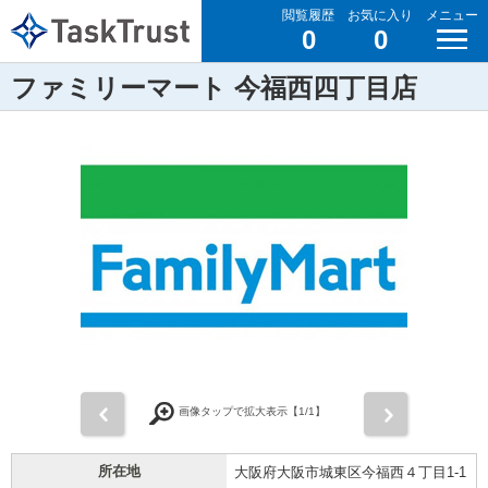
閲覧履歴
お気に入り
メニュー
0
0
ファミリーマート 今福西四丁目店
前
次
画像タップで拡大表示【
1
/1】
所在地
大阪府大阪市城東区今福西４丁目1-1