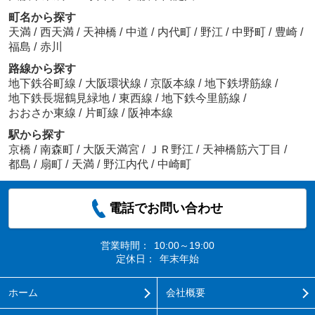
町名から探す
天満
/
西天満
/
天神橋
/
中道
/
内代町
/
野江
/
中野町
/
豊崎
/
福島
/
赤川
路線から探す
地下鉄谷町線
/
大阪環状線
/
京阪本線
/
地下鉄堺筋線
/
地下鉄長堀鶴見緑地
/
東西線
/
地下鉄今里筋線
/
おおさか東線
/
片町線
/
阪神本線
駅から探す
京橋
/
南森町
/
大阪天満宮
/
ＪＲ野江
/
天神橋筋六丁目
/
都島
/
扇町
/
天満
/
野江内代
/
中崎町
電話でお問い合わせ
営業時間：
10:00～19:00
定休日：
年末年始
ホーム
会社概要