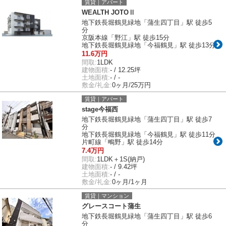
賃貸｜アパート
WEALTH JOTOⅡ
地下鉄長堀鶴見緑地「蒲生四丁目」駅 徒歩5
分
京阪本線「野江」駅 徒歩15分
地下鉄長堀鶴見緑地「今福鶴見」駅 徒歩13分
11.6万円
間取:
1LDK
建物面積:
- / 12.25坪
土地面積:
- / -
敷金/礼金:
0ヶ月/25万円
賃貸｜アパート
stage今福西
地下鉄長堀鶴見緑地「蒲生四丁目」駅 徒歩7
分
地下鉄長堀鶴見緑地「今福鶴見」駅 徒歩11分
片町線「鴫野」駅 徒歩14分
7.4万円
間取:
1LDK＋1S(納戸)
建物面積:
- / 9.42坪
土地面積:
- / -
敷金/礼金:
0ヶ月/1ヶ月
賃貸｜マンション
グレースコート蒲生
地下鉄長堀鶴見緑地「蒲生四丁目」駅 徒歩6
分