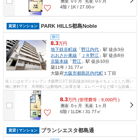
0ヶ月
0ヶ月
敷金
礼金
4階 / 1K / 27.00㎡
PARK HILLS都島Noble
賃貸 | マンション
敷0
8.3
万円
地下鉄谷町線
「
野江内代
」駅 徒歩3分
おおさか東線
「
ＪＲ野江
」駅 徒歩8分
京阪本線
「
野江
」駅 徒歩10分
築11年 / 31.77㎡
大阪府
大阪市都島区
内代町
１丁目
近くにはセブンイレブン 大阪野江3丁目店(徒歩3分)がありちょっとした買い
物に便利です。共用部には敷地内ごみ置き場・エレベータなど様々な設備や
サービスが揃っているので便利です。...
8.3
万
円
(管理費等：9,000円 )
0ヶ月
1ヶ月
敷金
礼金
6階 / 1LDK / 31.77㎡
ブランシエスタ都島通
賃貸 | マンション