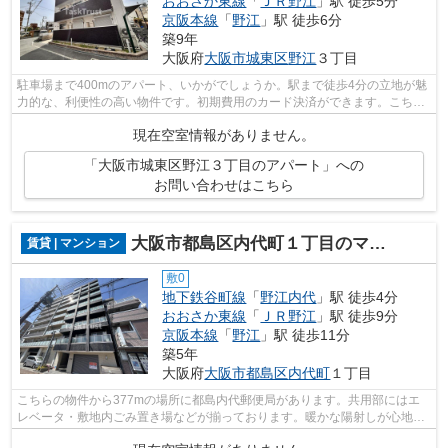
おおさか東線
「
ＪＲ野江
」駅 徒歩5分
京阪本線
「
野江
」駅 徒歩6分
築9年
大阪府
大阪市城東区
野江
３丁目
駐車場まで400mのアパート、いかがでしょうか。駅まで徒歩4分の立地が魅
力的な、利便性の高い物件です。初期費用のカード決済ができます。こちら
の物件はアパートです。できるだけ早め...
現在空室情報がありません。
「大阪市城東区野江３丁目のアパート」への
お問い合わせはこちら
大阪市都島区内代町１丁目のマンション
賃貸 | マンション
敷0
地下鉄谷町線
「
野江内代
」駅 徒歩4分
おおさか東線
「
ＪＲ野江
」駅 徒歩9分
京阪本線
「
野江
」駅 徒歩11分
築5年
大阪府
大阪市都島区
内代町
１丁目
こちらの物件から377mの場所に都島内代郵便局があります。共用部にはエ
レベータ・敷地内ごみ置き場などが揃っております。暖かな陽射しが心地よ
い、明るい室内の物件となっています。...