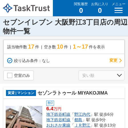
閲覧履歴
お気に入り
メニュー
0
0
セブンイレブン 大阪野江3丁目店の周辺
物件一覧
17
10
1～17
該当物件数
件
空き数
件
件を表示
変更
絞り込み条件：
なし
空室のみ
セゾンラトゥール MIYAKOJIMA
賃貸 | マンション
敷0
6.4
万円
地下鉄谷町線
「
野江内代
」駅 徒歩6分
地下鉄谷町線
「
都島
」駅 徒歩9分
おおさか東線
「
ＪＲ野江
」駅 徒歩13分