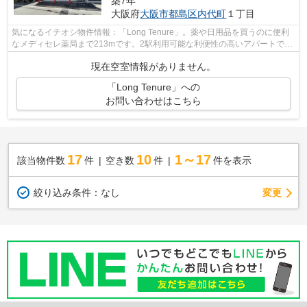
築7年
大阪府
大阪市都島区
内代町
１丁目
気になるイチオシ物件情報：「Long Tenure」。薬や日用品を買うのに便利
なメディセレ薬局まで213mです。2駅利用可能な利便性の高いアパートで
す。ご紹介するのは令和元年6月竣工・築5...
現在空室情報がありません。
「Long Tenure」への
お問い合わせはこちら
17
10
1～17
該当物件数
件
空き数
件
件を表示
変更
絞り込み条件：
なし