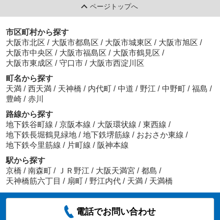
ページトップへ
市区町村から探す
大阪市北区
/
大阪市都島区
/
大阪市城東区
/
大阪市旭区
/
大阪市中央区
/
大阪市福島区
/
大阪市鶴見区
/
大阪市東成区
/
守口市
/
大阪市西淀川区
町名から探す
天満
/
西天満
/
天神橋
/
内代町
/
中道
/
野江
/
中野町
/
福島
/
豊崎
/
赤川
路線から探す
地下鉄谷町線
/
京阪本線
/
大阪環状線
/
東西線
/
地下鉄長堀鶴見緑地
/
地下鉄堺筋線
/
おおさか東線
/
地下鉄今里筋線
/
片町線
/
阪神本線
駅から探す
京橋
/
南森町
/
ＪＲ野江
/
大阪天満宮
/
都島
/
天神橋筋六丁目
/
扇町
/
野江内代
/
天満
/
天満橋
電話でお問い合わせ