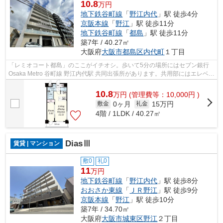
10.8
万円
地下鉄谷町線
「
野江内代
」駅 徒歩4分
京阪本線
「
野江
」駅 徒歩11分
地下鉄谷町線
「
都島
」駅 徒歩11分
築7年 / 40.27㎡
大阪府
大阪市都島区
内代町
１丁目
「レミオコート都島」のここがイチオシ。歩いて5分の場所にはセブン銀行
Osaka Metro 谷町線 野江内代駅 共同出張所があります。共用部にはエレベー
タ・敷地内ごみ置き場など様々な設...
10.8
万
円
(管理費等：10,000円 )
0ヶ月
15万円
敷金
礼金
4階 / 1LDK / 40.27㎡
DiasⅢ
賃貸 | マンション
敷0
礼0
11
万円
地下鉄谷町線
「
野江内代
」駅 徒歩8分
おおさか東線
「
ＪＲ野江
」駅 徒歩9分
京阪本線
「
野江
」駅 徒歩10分
築7年 / 34.70㎡
大阪府
大阪市城東区
野江
２丁目