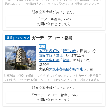
局があります。上の階の人とのトラブルを避けるには上階無しのマンション
です。こちらの物件から、400mの距離に...
現在空室情報がありません。
「ボヌール都島」への
お問い合わせはこちら
ガーデニアコート都島
賃貸 | マンション
礼0
地下鉄谷町線
「
野江内代
」駅 徒歩5分
京阪本線
「
野江
」駅 徒歩11分
地下鉄谷町線
「
都島
」駅 徒歩12分
築20年
大阪府
大阪市都島区
都島本通
５丁目
駐車場まで400mの物件、いかがでしょうか。クレジットカードで初期費用
をお支払いいただける物件です。おしゃれなあなたには、外観タイル張りの
物件がおすすめです。こちらの物件はマ...
現在空室情報がありません。
「ガーデニアコート都島」への
お問い合わせはこちら