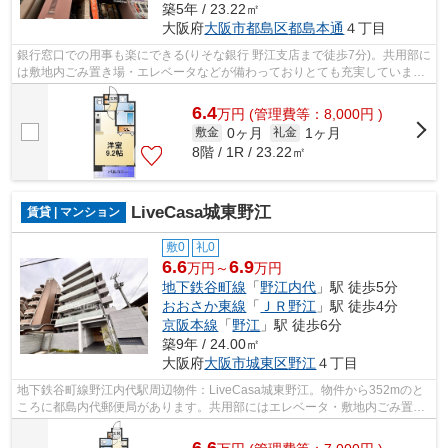
築5年 / 23.22㎡
大阪府
大阪市都島区
都島本通
４丁目
銀行窓口での用事も楽にできる(りそな銀行 野江支店まで徒歩7分)。共用部に
は敷地内ごみ置き場・エレベータなどが備わっておりとても充実していま
す。こちらの物件はマンションです。...
6.4
万
円
(管理費等：8,000円 )
0ヶ月
1ヶ月
敷金
礼金
8階 / 1R / 23.22㎡
LiveCasa城東野江
賃貸 | マンション
敷0
礼0
6.6
6.9
万円～
万円
地下鉄谷町線
「
野江内代
」駅 徒歩5分
おおさか東線
「
ＪＲ野江
」駅 徒歩4分
京阪本線
「
野江
」駅 徒歩6分
築9年 / 24.00㎡
大阪府
大阪市城東区
野江
４丁目
地下鉄谷町線野江内代駅周辺物件：LiveCasa城東野江。物件から352mのと
ころに都島内代郵便局があります。共用部にはエレベータ・敷地内ごみ置き
場などが備わっておりとても充実してい...
6.6