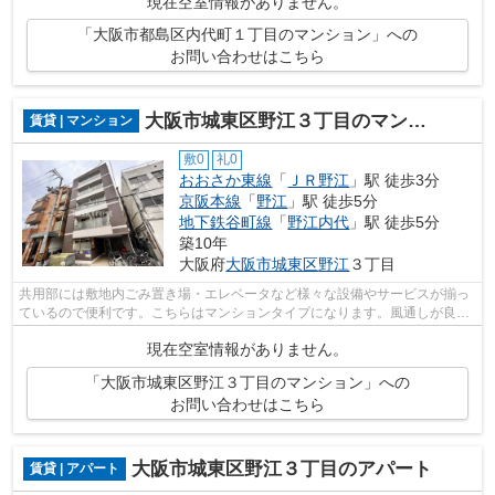
現在空室情報がありません。
「大阪市都島区内代町１丁目のマンション」への
お問い合わせはこちら
大阪市城東区野江３丁目のマンション
賃貸 | マンション
敷0
礼0
おおさか東線
「
ＪＲ野江
」駅 徒歩3分
京阪本線
「
野江
」駅 徒歩5分
地下鉄谷町線
「
野江内代
」駅 徒歩5分
築10年
大阪府
大阪市城東区
野江
３丁目
共用部には敷地内ごみ置き場・エレベータなど様々な設備やサービスが揃っ
ているので便利です。こちらはマンションタイプになります。風通しが良好
なので、夏も涼しい風がはいってきま...
現在空室情報がありません。
「大阪市城東区野江３丁目のマンション」への
お問い合わせはこちら
大阪市城東区野江３丁目のアパート
賃貸 | アパート