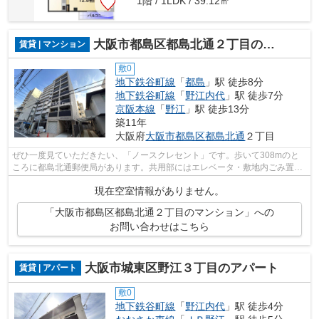
1階 / 1LDK / 39.12㎡
大阪市都島区都島北通２丁目のマンション
賃貸 | マンション
敷0
地下鉄谷町線
「
都島
」駅 徒歩8分
地下鉄谷町線
「
野江内代
」駅 徒歩7分
京阪本線
「
野江
」駅 徒歩13分
築11年
大阪府
大阪市都島区
都島北通
２丁目
ぜひ一度見ていただきたい、「ノースクレセント」です。歩いて308mのと
ころに都島北通郵便局があります。共用部にはエレベータ・敷地内ごみ置き
場など様々な設備やサービスが揃ってい...
現在空室情報がありません。
「大阪市都島区都島北通２丁目のマンション」への
お問い合わせはこちら
大阪市城東区野江３丁目のアパート
賃貸 | アパート
敷0
地下鉄谷町線
「
野江内代
」駅 徒歩4分