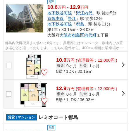
敷0
10.6
12.9
万円～
万円
地下鉄谷町線
「
野江内代
」駅 徒歩5分
京阪本線
「
野江
」駅 徒歩12分
地下鉄谷町線
「
都島
」駅 徒歩11分
築1年 / 30.15㎡～36.03㎡
大阪府
大阪市都島区
内代町
１丁目
都島内代郵便局まで歩いて6分です。共用部にはエレベータ・敷地内ごみ置
き場などが揃っております。こちらの物件から、400mの距離に駐車場があ
ります。2駅利用可能な利便性の高いマン...
10.6
万
円
(管理費等：12,000円 )
0ヶ月
1ヶ月
敷金
礼金
5階 / 1DK / 30.15㎡
12.9
万
円
(管理費等：12,000円 )
0ヶ月
1ヶ月
敷金
礼金
5階 / 1LDK / 36.03㎡
レミオコート都島
賃貸 | マンション
敷0