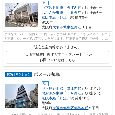
敷0
地下鉄谷町線
「
野江内代
」駅 徒歩4分
おおさか東線
「
ＪＲ野江
」駅 徒歩6分
京阪本線
「
野江
」駅 徒歩9分
築10年
大阪府
大阪市城東区
野江
３丁目
便利なスーパー「関西ス-パ- 内代店」まで441mです。こちらのアパートでは
初期費用をカードでお支払いいただけます。駐車場まで400mの物件、いか
がでしょうか。徒歩4分に駅がある物件...
現在空室情報がありません。
「大阪市城東区野江３丁目のアパート」への
お問い合わせはこちら
ボヌール都島
賃貸 | マンション
敷0
地下鉄谷町線
「
野江内代
」駅 徒歩3分
おおさか東線
「
ＪＲ野江
」駅 徒歩8分
京阪本線
「
野江
」駅 徒歩10分
築9年
大阪府
大阪市都島区
都島本通
５丁目
「ボヌール都島」のここがイチオシ。歩いて468mのところに都島内代郵便