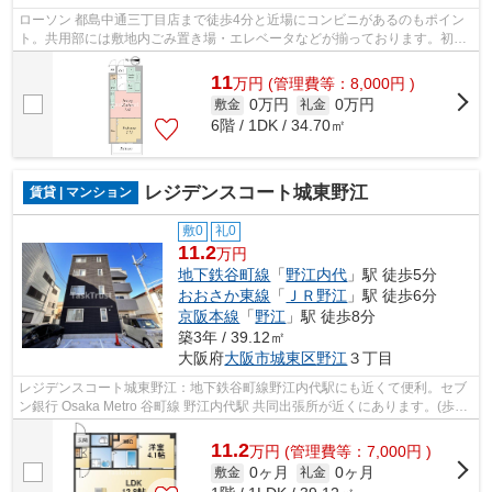
ローソン 都島中通三丁目店まで徒歩4分と近場にコンビニがあるのもポイン
ト。共用部には敷地内ごみ置き場・エレベータなどが揃っております。初期
費用のカード決済ができます。行動範...
11
万
円
(管理費等：8,000円 )
0万円
0万円
敷金
礼金
6階 / 1DK / 34.70㎡
レジデンスコート城東野江
賃貸 | マンション
敷0
礼0
11.2
万円
地下鉄谷町線
「
野江内代
」駅 徒歩5分
おおさか東線
「
ＪＲ野江
」駅 徒歩6分
京阪本線
「
野江
」駅 徒歩8分
築3年 / 39.12㎡
大阪府
大阪市城東区
野江
３丁目
レジデンスコート城東野江：地下鉄谷町線野江内代駅にも近くて便利。セブ
ン銀行 Osaka Metro 谷町線 野江内代駅 共同出張所が近くにあります。(歩い
て徒歩6分)。内装もきれいな一押し...
11.2
万
円
(管理費等：7,000円 )
0ヶ月
0ヶ月
敷金
礼金