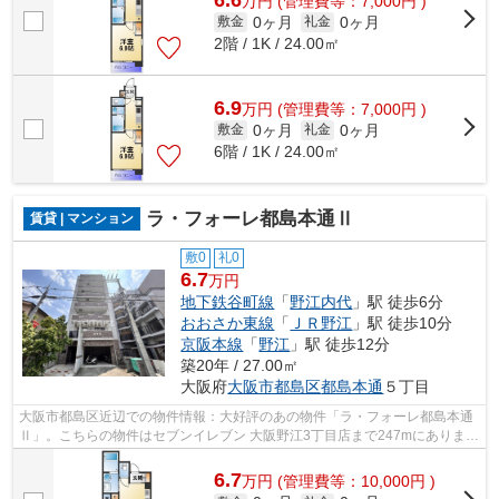
万
円
(管理費等：7,000円 )
0ヶ月
0ヶ月
敷金
礼金
2階 / 1K / 24.00㎡
6.9
万
円
(管理費等：7,000円 )
0ヶ月
0ヶ月
敷金
礼金
6階 / 1K / 24.00㎡
ラ・フォーレ都島本通Ⅱ
賃貸 | マンション
敷0
礼0
6.7
万円
地下鉄谷町線
「
野江内代
」駅 徒歩6分
おおさか東線
「
ＪＲ野江
」駅 徒歩10分
京阪本線
「
野江
」駅 徒歩12分
築20年 / 27.00㎡
大阪府
大阪市都島区
都島本通
５丁目
大阪市都島区近辺での物件情報：大好評のあの物件「ラ・フォーレ都島本通
Ⅱ」。こちらの物件はセブンイレブン 大阪野江3丁目店まで247mにありま
す。共用部にはエレベータ・敷地内ごみ置...
6.7
万
円
(管理費等：10,000円 )