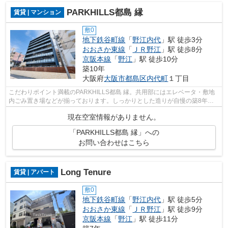
PARKHILLS都島 縁
賃貸 | マンション
敷0
地下鉄谷町線
「
野江内代
」駅 徒歩3分
おおさか東線
「
ＪＲ野江
」駅 徒歩8分
京阪本線
「
野江
」駅 徒歩10分
築10年
大阪府
大阪市都島区
内代町
１丁目
こだわりポイント満載のPARKHILLS都島 縁。共用部にはエレベータ・敷地
内ごみ置き場などが揃っております。しっかりとした造りが自慢の築8年の
物件。駅まで徒歩3分の位置に立地する、...
現在空室情報がありません。
「PARKHILLS都島 縁」への
お問い合わせはこちら
Long Tenure
賃貸 | アパート
敷0
地下鉄谷町線
「
野江内代
」駅 徒歩5分
おおさか東線
「
ＪＲ野江
」駅 徒歩9分
京阪本線
「
野江
」駅 徒歩11分