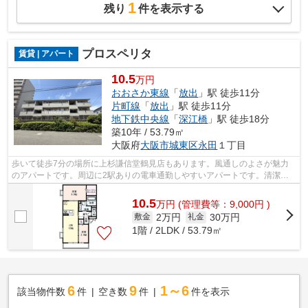
1
残り
件を表示する
プロスペリタ
賃貸 | アパート
10.5
万円
おおさか東線
「
放出
」駅 徒歩11分
片町線
「
放出
」駅 徒歩11分
地下鉄中央線
「
深江橋
」駅 徒歩18分
築10年 / 53.79㎡
大阪府
大阪市城東区
永田
１丁目
歩いて徒歩7分の場所に上杉謙信堂鶴見店もあります。風通しのよさが魅力
のアパートです。周辺に2駅ありの電車通勤しやすいアパートです。清潔感
のある室内が魅力的な平成28年築の物件...
10.5
万
円
(管理費等：9,000円 )
2万円
30万円
敷金
礼金
1階 / 2LDK / 53.79㎡
6
9
1～6
該当物件数
件
空き数
件
件を表示