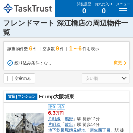
閲覧履歴
お気に入り
メニュー
0
0
フレンドマート 深江橋店の周辺物件一
覧
6
9
1～6
該当物件数
件
空き数
件
件を表示
変更
絞り込み条件：
なし
空室のみ
Fr.imp大阪城東
賃貸 | マンション
敷0
礼0
6.3
万円
片町線
「
鴫野
」駅 徒歩12分
片町線
「
放出
」駅 徒歩14分
地下鉄長堀鶴見緑地
「
蒲生四丁目
」駅 徒