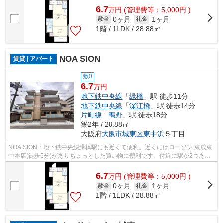
6.7
万
円
(管理費等：5,000円 )
0ヶ月
1ヶ月
敷金
礼金
1階 / 1LDK / 28.88㎡
NOA SION
賃貸 | アパート
敷0
6.7
万円
地下鉄中央線
「
緑橋
」駅 徒歩11分
地下鉄中央線
「
深江橋
」駅 徒歩14分
片町線
「
鴫野
」駅 徒歩18分
築2年 / 28.88㎡
大阪府
大阪市城東区
東中浜
５丁目
NOA SION：地下鉄中央線緑橋駅にも近くて便利。近くにはローソン 東成東
中本店(徒歩6分)がありちょっとした買い物に便利です。付近に駅が2つある
ので、経路を用途や行き先によって選べ...
6.7
万
円
(管理費等：5,000円 )
0ヶ月
1ヶ月
敷金
礼金
1階 / 1LDK / 28.88㎡