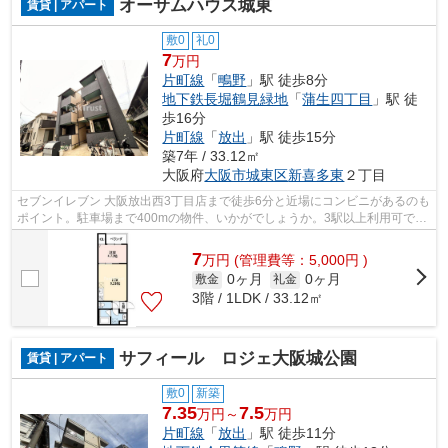
オーサムハウス城東
賃貸 | アパート
敷0
礼0
7
万円
片町線
「
鴫野
」駅 徒歩8分
地下鉄長堀鶴見緑地
「
蒲生四丁目
」駅 徒
歩16分
片町線
「
放出
」駅 徒歩15分
築7年 / 33.12㎡
大阪府
大阪市城東区
新喜多東
２丁目
セブンイレブン 大阪放出西3丁目店まで徒歩6分と近場にコンビニがあるのも
ポイント。駐車場まで400mの物件、いかがでしょうか。3駅以上利用可で多
方面へのアクセスに便利な物件です。...
7
万
円
(管理費等：5,000円 )
0ヶ月
0ヶ月
敷金
礼金
3階 / 1LDK / 33.12㎡
サフィール ロジェ大阪城公園
賃貸 | アパート
敷0
新築
7.35
7.5
万円～
万円
片町線
「
放出
」駅 徒歩11分