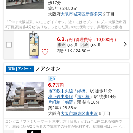
歩17分
築3年 / 24.80㎡
大阪府
大阪市城東区
新喜多東
２丁目
「Fr.imp大阪城東」のここがイチオシ。近くにはセブンイレブン 大阪放出西
3丁目店(徒歩4分)がありちょっとした買い物に便利です。共用部には敷地内
ごみ置き場・エレベータなどが揃って...
6.3
万
円
(管理費等：10,000円 )
0ヶ月
0ヶ月
敷金
礼金
2階 / 1K / 24.80㎡
ノアシオン
賃貸 | アパート
敷0
6.7
万円
地下鉄中央線
「
緑橋
」駅 徒歩11分
地下鉄中央線
「
深江橋
」駅 徒歩14分
片町線
「
鴫野
」駅 徒歩18分
築2年 / 28.88㎡
大阪府
大阪市城東区
東中浜
５丁目
コンビニ「ファミリーマート 東中浜六丁目店」が132m以内にある物件で
す。周辺に駅が2つあるので電車での移動が便利です。初期費用はカードで
決済いただけます。こちらの物件から400m...