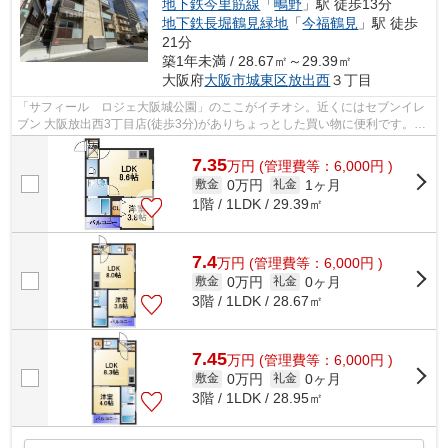
地下鉄今里筋線
「
鴫野
」駅 徒歩13分
地下鉄長堀鶴見緑地
「
今福鶴見
」駅 徒歩
21分
築1年未満 / 28.67㎡～29.39㎡
大阪府
大阪市城東区
放出西
３丁目
「サフィール ロジェ大阪城公園」のここがイチオシ。近くにはセブンイレ
ブン 大阪放出西3丁目店(徒歩3分)がありちょっとした買い物に便利です。駅
まで徒歩11分の物件です。敷地内にご...
7.35
万
円
(管理費等：6,000円 )
0万円
1ヶ月
敷金
礼金
1階 / 1LDK / 29.39㎡
7.4
万
円
(管理費等：6,000円 )
0万円
0ヶ月
敷金
礼金
3階 / 1LDK / 28.67㎡
7.45
万
円
(管理費等：6,000円 )
0万円
0ヶ月
敷金
礼金
3階 / 1LDK / 28.95㎡