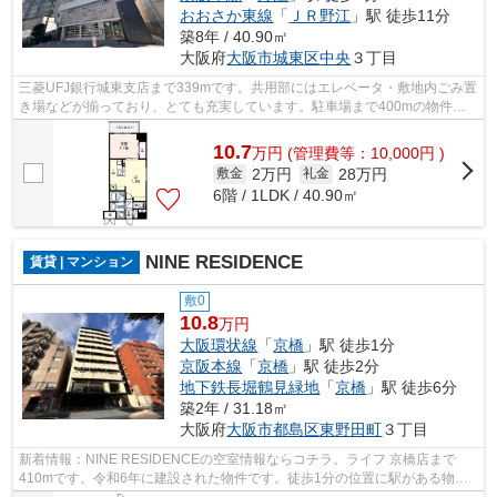
おおさか東線
「
ＪＲ野江
」駅 徒歩11分
築8年 / 40.90㎡
大阪府
大阪市城東区
中央
３丁目
三菱UFJ銀行城東支店まで339mです。共用部にはエレベータ・敷地内ごみ置
き場などが揃っており、とても充実しています。駐車場まで400mの物件で
す。こちらの2018年築の物件は多くの方か...
10.7
万
円
(管理費等：10,000円 )
2万円
28万円
敷金
礼金
6階 / 1LDK / 40.90㎡
NINE RESIDENCE
賃貸 | マンション
敷0
10.8
万円
大阪環状線
「
京橋
」駅 徒歩1分
京阪本線
「
京橋
」駅 徒歩2分
地下鉄長堀鶴見緑地
「
京橋
」駅 徒歩6分
築2年 / 31.18㎡
大阪府
大阪市都島区
東野田町
３丁目
新着情報：NINE RESIDENCEの空室情報ならコチラ。ライフ 京橋店まで
410mです。令和6年に建設された物件です。徒歩1分の位置に駅がある物件
です。できるだけ早めに不動産情報を集めたい...