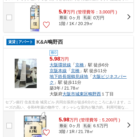
良い物件です。できるだけ早めに不動産情...
5.9
万
円
(管理費等：3,000円 )
0ヶ月
0万円
敷金
礼金
1階 / 1K / 20.29㎡
K&A鴫野西
賃貸 | アパート
敷0
5.98
万円
大阪環状線
「
京橋
」駅 徒歩6分
京阪本線
「
京橋
」駅 徒歩11分
地下鉄長堀鶴見緑地
「
大阪ビジネスパー
ク
」駅 徒歩11分
築3年 / 21.78㎡
大阪府
大阪市城東区
鴫野西
１丁目
セブン銀行 住友生命 城見ビル 共同出張所が徒歩6分のところにあります。ニ
ーズの高い、令和4年築の物件で、オシャレな室内が魅力的。利用可能な駅
が2駅あり、利便性の高い物件です。...
5.98
万
円
(管理費等：5,200円 )
0ヶ月
6.5万円
敷金
礼金
3階 / 1R / 21.78㎡