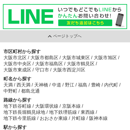
ページトップへ
市区町村から探す
大阪市北区
/
大阪市都島区
/
大阪市城東区
/
大阪市旭区
/
大阪市中央区
/
大阪市福島区
/
大阪市鶴見区
/
大阪市東成区
/
守口市
/
大阪市西淀川区
町名から探す
天満
/
西天満
/
天神橋
/
中道
/
野江
/
福島
/
豊崎
/
内代町
/
中野町
/
都島北通
路線から探す
地下鉄谷町線
/
大阪環状線
/
京阪本線
/
地下鉄長堀鶴見緑地
/
地下鉄堺筋線
/
東西線
/
地下鉄今里筋線
/
おおさか東線
/
片町線
/
阪神本線
駅から探す