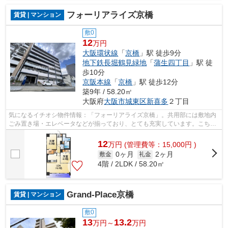
フォーリアライズ京橋
賃貸 | マンション
敷0
12
万円
大阪環状線
「
京橋
」駅 徒歩9分
地下鉄長堀鶴見緑地
「
蒲生四丁目
」駅 徒
歩10分
京阪本線
「
京橋
」駅 徒歩12分
築9年 / 58.20㎡
大阪府
大阪市城東区
新喜多
２丁目
気になるイチオシ物件情報：「フォーリアライズ京橋」。共用部には敷地内
ごみ置き場・エレベータなどが揃っており、とても充実しています。こちら
はマンションタイプになります。初期...
12
万
円
(管理費等：15,000円 )
0ヶ月
2ヶ月
敷金
礼金
4階 / 2LDK / 58.20㎡
Grand-Place京橋
賃貸 | マンション
敷0
13
13.2
万円～
万円