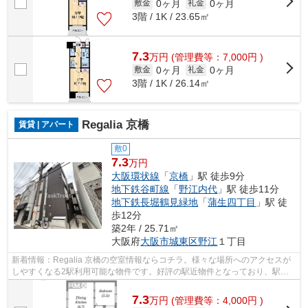
0ヶ月
0ヶ月
敷金
礼金
3階 / 1K / 23.65㎡
7.3
万
円
(管理費等：7,000円 )
0ヶ月
0ヶ月
敷金
礼金
3階 / 1K / 26.14㎡
Regalia 京橋
賃貸 | アパート
敷0
7.3
万円
大阪環状線
「
京橋
」駅 徒歩9分
地下鉄谷町線
「
野江内代
」駅 徒歩11分
地下鉄長堀鶴見緑地
「
蒲生四丁目
」駅 徒
歩12分
築2年 / 25.71㎡
大阪府
大阪市城東区
野江
１丁目
新着情報：Regalia 京橋の空室情報ならコチラ。様々な場所へのアクセスが
しやすくなる2駅利用可能な物件です。好評の駅近物件となっており、駅よ
り徒歩9分に立地しています。使い勝手...
7.3
万
円
(管理費等：4,000円 )