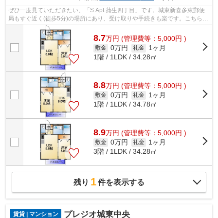
ぜひ一度見ていただきたい、「S Apt.蒲生四丁目」です。城東新喜多東郵便
局もすぐ近く(徒歩5分)の場所にあり、受け取りや手続きも楽です。こちらの
物件はアパートです。敷地内にゴミ置...
8.7
万
円
(管理費等：5,000円 )
0万円
1ヶ月
敷金
礼金
1階 / 1LDK / 34.28㎡
8.8
万
円
(管理費等：5,000円 )
0万円
1ヶ月
敷金
礼金
1階 / 1LDK / 34.78㎡
8.9
万
円
(管理費等：5,000円 )
0万円
1ヶ月
敷金
礼金
3階 / 1LDK / 34.28㎡
1
残り
件を表示する
プレジオ城東中央
賃貸 | マンション