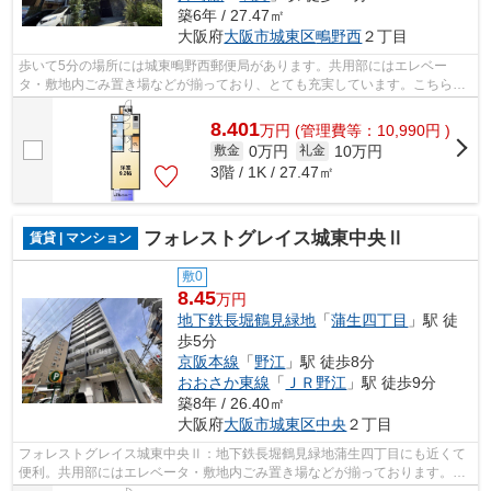
築6年 / 27.47㎡
大阪府
大阪市城東区
鴫野西
２丁目
歩いて5分の場所には城東鴫野西郵便局があります。共用部にはエレベー
タ・敷地内ごみ置き場などが揃っており、とても充実しています。こちらの
物件では初期費用をカードでお支払いいた...
8.401
万
円
(管理費等：10,990円 )
0万円
10万円
敷金
礼金
3階 / 1K / 27.47㎡
フォレストグレイス城東中央Ⅱ
賃貸 | マンション
敷0
8.45
万円
地下鉄長堀鶴見緑地
「
蒲生四丁目
」駅 徒
歩5分
京阪本線
「
野江
」駅 徒歩8分
おおさか東線
「
ＪＲ野江
」駅 徒歩9分
築8年 / 26.40㎡
大阪府
大阪市城東区
中央
２丁目
フォレストグレイス城東中央Ⅱ：地下鉄長堀鶴見緑地蒲生四丁目にも近くて
便利。共用部にはエレベータ・敷地内ごみ置き場などが揃っております。徒
歩5分で駅にアクセス可能な、魅力的な...