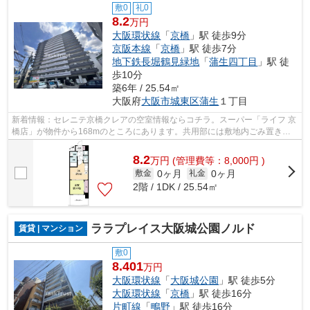
敷0
礼0
8.2
万円
大阪環状線
「
京橋
」駅 徒歩9分
京阪本線
「
京橋
」駅 徒歩7分
地下鉄長堀鶴見緑地
「
蒲生四丁目
」駅 徒
歩10分
築6年 / 25.54㎡
大阪府
大阪市城東区
蒲生
１丁目
新着情報：セレニテ京橋クレアの空室情報ならコチラ。スーパー「ライフ 京
橋店」が物件から168mのところにあります。共用部には敷地内ごみ置き
場・エレベータなどが揃っており、とても...
8.2
万
円
(管理費等：8,000円 )
0ヶ月
0ヶ月
敷金
礼金
2階 / 1DK / 25.54㎡
ララプレイス大阪城公園ノルド
賃貸 | マンション
敷0
8.401
万円
大阪環状線
「
大阪城公園
」駅 徒歩5分
大阪環状線
「
京橋
」駅 徒歩16分
片町線
「
鴫野
」駅 徒歩16分