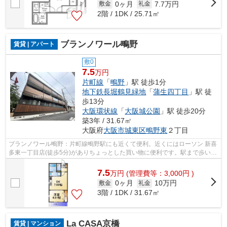
0ヶ月
7.7万円
敷金
礼金
2階 / 1DK / 25.71㎡
ブランノワール鴫野
賃貸 | アパート
敷0
7.5
万円
片町線
「
鴫野
」駅 徒歩1分
地下鉄長堀鶴見緑地
「
蒲生四丁目
」駅 徒
歩13分
大阪環状線
「
大阪城公園
」駅 徒歩20分
築3年 / 31.67㎡
大阪府
大阪市城東区
鴫野東
２丁目
ブランノワール鴫野：片町線鴫野駅にも近くて便利。近くにはローソン 新喜
多東一丁目店(徒歩5分)がありちょっとした買い物に便利です。駅まで歩いて
アクセスできる、徒歩1分の距離に立...
7.5
万
円
(管理費等：3,000円 )
0ヶ月
10万円
敷金
礼金
3階 / 1DK / 31.67㎡
La CASA京橋
賃貸 | マンション