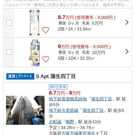
にはエレベータ・敷地内ごみ置き場などが揃っております。場所が平坦なの
は、ランニングをする上で抑えたいポ...
8.7
万
円
(管理費等：9,000円 )
0ヶ月
5万円
敷金
礼金
2階 / 1K / 31.84㎡
9
万
円
(管理費等：9,000円 )
0ヶ月
10万円
敷金
礼金
5階 / 1DK / 32.20㎡
S Apt.蒲生四丁目
賃貸 | アパート
敷0
新築
8.7
9
万円～
万円
地下鉄長堀鶴見緑地
「
蒲生四丁目
」駅 徒
歩5分
地下鉄今里筋線
「
蒲生四丁目
」駅 徒歩5
分
片町線
「
鴫野
」駅 徒歩10分
予定 / 34.28㎡～34.78㎡
大阪府
大阪市城東区
蒲生
４丁目