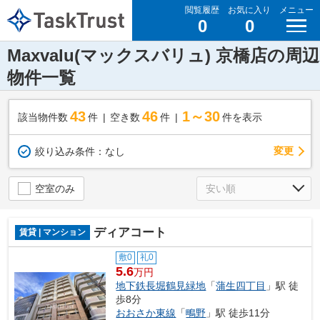
閲覧履歴
お気に入り
メニュー
0
0
Maxvalu(マックスバリュ) 京橋店の周辺
物件一覧
43
46
1～30
該当物件数
件
空き数
件
件を表示
変更
絞り込み条件：
なし
空室のみ
ディアコート
賃貸 | マンション
敷0
礼0
5.6
万円
地下鉄長堀鶴見緑地
「
蒲生四丁目
」駅 徒
歩8分
おおさか東線
「
鴫野
」駅 徒歩11分