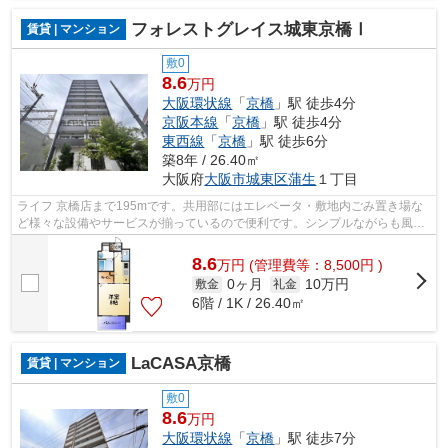
フォレストグレイス城東京橋Ⅰ
賃貸 | マンション
敷0
8.6
万円
大阪環状線
「
京橋
」駅 徒歩4分
京阪本線
「
京橋
」駅 徒歩4分
東西線
「
京橋
」駅 徒歩6分
築8年 / 26.40㎡
大阪府
大阪市城東区
蒲生
１丁目
ライフ 京橋店まで195mです。共用部にはエレベータ・敷地内ごみ置き場な
ど様々な設備やサービスが揃っているので便利です。シンプルながらも風の
通り道がしっかり造られている物件です...
8.6
万
円
(管理費等：8,500円 )
0ヶ月
10万円
敷金
礼金
6階 / 1K / 26.40㎡
LaCASA京橋
賃貸 | マンション
敷0
8.6
万円
大阪環状線
「
京橋
」駅 徒歩7分