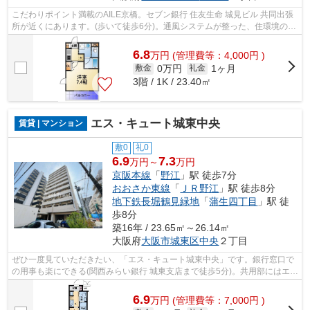
こだわりポイント満載のAILE京橋。セブン銀行 住友生命 城見ビル 共同出張
所が近くにあります。(歩いて徒歩6分)。通風システムが整った、住環境の良
い安心のマンションです。共用部に...
6.8
万
円
(管理費等：4,000円 )
0万円
1ヶ月
敷金
礼金
3階 / 1K / 23.40㎡
エス・キュート城東中央
賃貸 | マンション
敷0
礼0
6.9
7.3
万円～
万円
京阪本線
「
野江
」駅 徒歩7分
おおさか東線
「
ＪＲ野江
」駅 徒歩8分
地下鉄長堀鶴見緑地
「
蒲生四丁目
」駅 徒
歩8分
築16年 / 23.65㎡～26.14㎡
大阪府
大阪市城東区
中央
２丁目
ぜひ一度見ていただきたい、「エス・キュート城東中央」です。銀行窓口で
の用事も楽にできる(関西みらい銀行 城東支店まで徒歩5分)。共用部にはエレ
ベータ・敷地内ごみ置き場などが揃...
6.9
万
円
(管理費等：7,000円 )