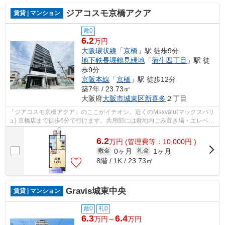
ジアコスモ京橋アクア
賃貸 | マンション
敷0
6.2
万円
大阪環状線
「
京橋
」駅 徒歩9分
地下鉄長堀鶴見緑地
「
蒲生四丁目
」駅 徒
歩9分
京阪本線
「
京橋
」駅 徒歩12分
築7年 / 23.73㎡
大阪府
大阪市城東区
新喜多
２丁目
「ジアコスモ京橋アクア」のここがイチオシ。近くのMaxvalu(マックスバリ
ュ) 京橋店まで徒歩6分で行けます。共用部には敷地内ごみ置き場・エレベー
タなどが揃っております。2駅利用で...
6.2
万
円
(管理費等：10,000円 )
0ヶ月
1ヶ月
敷金
礼金
8階 / 1K / 23.73㎡
Gravis城東中央
賃貸 | マンション
敷0
礼0
6.3
6.4
万円～
万円