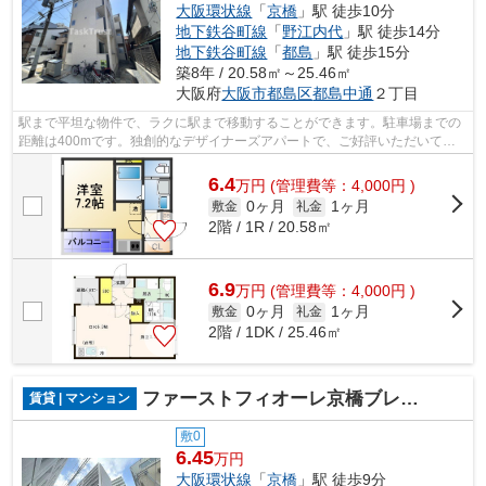
大阪環状線
「
京橋
」駅 徒歩10分
地下鉄谷町線
「
野江内代
」駅 徒歩14分
地下鉄谷町線
「
都島
」駅 徒歩15分
築8年 / 20.58㎡～25.46㎡
大阪府
大阪市都島区
都島中通
２丁目
駅まで平坦な物件で、ラクに駅まで移動することができます。駐車場までの
距離は400mです。独創的なデザイナーズアパートで、ご好評いただいてい
ます。共用部に住民専用のゴミ置き場が...
6.4
万
円
(管理費等：4,000円 )
0ヶ月
1ヶ月
敷金
礼金
2階 / 1R / 20.58㎡
6.9
万
円
(管理費等：4,000円 )
0ヶ月
1ヶ月
敷金
礼金
2階 / 1DK / 25.46㎡
ファーストフィオーレ京橋ブレイニー
賃貸 | マンション
敷0
6.45
万円
大阪環状線
「
京橋
」駅 徒歩9分