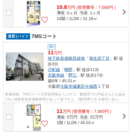
10.8
万
円
(管理費等：7,000円 )
0ヶ月
1ヶ月
敷金
礼金
10階 / 1LDK / 31.18㎡
TMSコート
賃貸 | ハイツ
敷0
11
万円
地下鉄長堀鶴見緑地
「
蒲生四丁目
」駅 徒
歩3分
片町線
「
鴫野
」駅 徒歩11分
京阪本線
「
野江
」駅 徒歩17分
築6年 / 45.01㎡
大阪府
大阪市城東区
今福西
１丁目
新着情報：TMSコートの空室情報ならコチラ。郵便局での手続きなども徒歩
7分に城東新喜多東郵便局があって楽ですよ。2駅利用できる場所にあり、行
き先に合わせて使い分けができます。敷...
11
万
円
(管理費等：7,000円 )
0万円
22万円
敷金
礼金
1階 / 1LDK / 45.01㎡