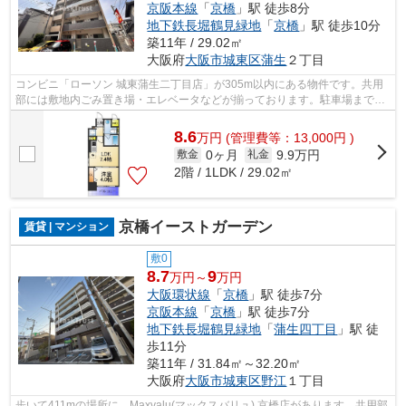
京阪本線
「
京橋
」駅 徒歩8分
地下鉄長堀鶴見緑地
「
京橋
」駅 徒歩10分
築11年 / 29.02㎡
大阪府
大阪市城東区
蒲生
２丁目
コンビニ「ローソン 城東蒲生二丁目店」が305m以内にある物件です。共用
部には敷地内ごみ置き場・エレベータなどが揃っております。駐車場まで
400mのマンションです。地上10階建ての物...
8.6
万
円
(管理費等：13,000円 )
0ヶ月
9.9万円
敷金
礼金
2階 / 1LDK / 29.02㎡
京橋イーストガーデン
賃貸 | マンション
敷0
8.7
9
万円～
万円
大阪環状線
「
京橋
」駅 徒歩7分
京阪本線
「
京橋
」駅 徒歩7分
地下鉄長堀鶴見緑地
「
蒲生四丁目
」駅 徒
歩11分
築11年 / 31.84㎡～32.20㎡
大阪府
大阪市城東区
野江
１丁目
歩いて411mの場所に、Maxvalu(マックスバリュ) 京橋店があります。共用部