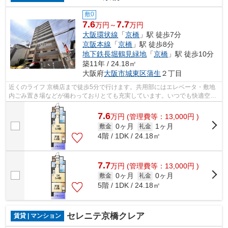
敷0
7.6
7.7
万円～
万円
大阪環状線
「
京橋
」駅 徒歩7分
京阪本線
「
京橋
」駅 徒歩8分
地下鉄長堀鶴見緑地
「
京橋
」駅 徒歩10分
築11年 / 24.18㎡
大阪府
大阪市城東区
蒲生
２丁目
近くのライフ 京橋店まで徒歩5分で行けます。共用部にはエレベータ・敷地
内ごみ置き場などが備わっておりとても充実しています。いつでも快適空間
を味わえる通風良好な気持ちよいマン...
7.6
万
円
(管理費等：13,000円 )
0ヶ月
1ヶ月
敷金
礼金
4階 / 1DK / 24.18㎡
7.7
万
円
(管理費等：13,000円 )
0ヶ月
0ヶ月
敷金
礼金
5階 / 1DK / 24.18㎡
セレニテ京橋クレア
賃貸 | マンション