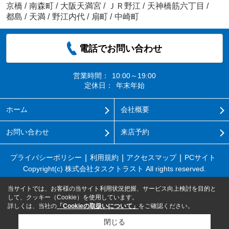
京橋
/
南森町
/
大阪天満宮
/
ＪＲ野江
/
天神橋筋六丁目
/
都島
/
天満
/
野江内代
/
扇町
/
中崎町
電話でお問い合わせ
営業時間：
10:00～19:00
定休日：
年末年始
ホーム
会社概要
お問い合わせ
来店予約
プライバシーポリシー
利用規約
アクセスマップ
PCサイト
Copyright(c) 株式会社タスクトラスト All rights reserved.
当サイトでは、お客様の当サイト利用状況把握、サービス向上検討を目的と
して、クッキー（Cookie）を使用しています。
詳しくは、当社の
「Cookieの取扱いについて」
をご確認ください。
閉じる