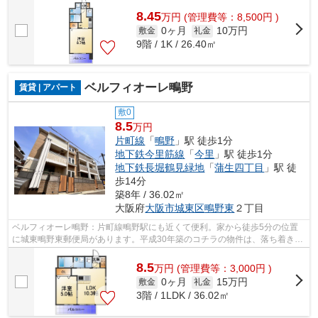
8.45
万
円
(管理費等：8,500円 )
0ヶ月
10万円
敷金
礼金
9階 / 1K / 26.40㎡
ベルフィオーレ鴫野
賃貸 | アパート
敷0
8.5
万円
片町線
「
鴫野
」駅 徒歩1分
地下鉄今里筋線
「
今里
」駅 徒歩1分
地下鉄長堀鶴見緑地
「
蒲生四丁目
」駅 徒
歩14分
築8年 / 36.02㎡
大阪府
大阪市城東区
鴫野東
２丁目
ベルフィオーレ鴫野：片町線鴫野駅にも近くて便利。家から徒歩5分の位置
に城東鴫野東郵便局があります。平成30年築のコチラの物件は、落ち着きの
ある室内が魅力的です。こちらの物件は...
8.5
万
円
(管理費等：3,000円 )
0ヶ月
15万円
敷金
礼金
3階 / 1LDK / 36.02㎡