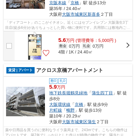
京阪本線
「
京橋
」駅 徒歩13分
築35年 / 24.40㎡
大阪府
大阪市城東区
新喜多
２丁目
「ディアコート」のここがイチオシ。近くにはセブンイレブン 大阪蒲生3丁
目店(徒歩6分)がありちょっとした買い物に便利です。共用部には敷地内ごみ
置き場・エレベータなどが揃っており...
5.6
万
円
(管理費等：5,000円 )
0万円
0万円
敷金
礼金
4階 / 1K / 24.40㎡
アクロス京橋アパートメント
賃貸 | アパート
敷0
礼0
5.9
万円
地下鉄長堀鶴見緑地
「
蒲生四丁目
」駅 徒
歩8分
大阪環状線
「
京橋
」駅 徒歩9分
片町線
「
鴫野
」駅 徒歩13分
築10年 / 20.29㎡
大阪府
大阪市城東区
蒲生
２丁目
薬や日用品を買うのに便利なライラ薬局まで、243mです。こちらの物件は
アパートです。築7年でしっかりとした作りが特徴の物件です。陽当たりの