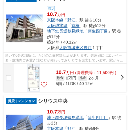
敷0
10.7
万円
京阪本線
「
野江
」駅 徒歩10分
大阪環状線
「
京橋
」駅 徒歩12分
地下鉄長堀鶴見緑地
「
蒲生四丁目
」駅 徒
歩12分
築14年 / 40.12㎡
大阪府
大阪市城東区
野江
１丁目
歩いて6分の場所に、たけのこ薬局野江店があります。共用部にはエレベー
タ・敷地内ごみ置き場などが備わっておりとても充実しています。駅から徒
歩10分に立地する、魅力的な駅近物件で...
10.7
万
円
(管理費等：11,500円 )
0万円
2ヶ月
敷金
礼金
5階 / 1LDK / 40.12㎡
シリウス中央
賃貸 | マンション
10.7
万円
地下鉄長堀鶴見緑地
「
蒲生四丁目
」駅 徒
歩2分
京阪本線
「
野江
」駅 徒歩9分