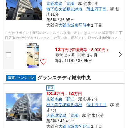
京阪本線
「
京橋
」駅 徒歩6分
地下鉄長堀鶴見緑地
「
蒲生四丁目
」駅 徒
歩11分
築3年 / 36.95㎡
大阪府
大阪市城東区
蒲生
１丁目
こだわりポイント満載のセントルイス京橋。近くにはローソン 城東蒲生二丁
目店(徒歩4分)がありちょっとした買い物に便利です。駅から徒歩6分のマン
ションで、電車での通勤にも便利な立...
13
万
円
(管理費等：8,000円 )
0ヶ月
1ヶ月
敷金
礼金
3階 / 1LDK / 36.95㎡
グランステディ城東中央
賃貸 | マンション
敷0
13.4
14
万円～
万円
京阪本線
「
野江
」駅 徒歩7分
地下鉄長堀鶴見緑地
「
蒲生四丁目
」駅 徒
歩7分
大阪環状線
「
京橋
」駅 徒歩14分
築3年 / 42.41㎡
大阪府
大阪市城東区
野江
１丁目