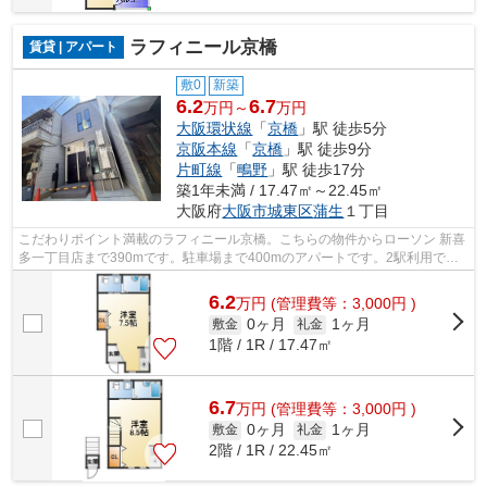
ラフィニール京橋
賃貸 | アパート
敷0
新築
6.2
6.7
万円～
万円
大阪環状線
「
京橋
」駅 徒歩5分
京阪本線
「
京橋
」駅 徒歩9分
片町線
「
鴫野
」駅 徒歩17分
築1年未満 / 17.47㎡～22.45㎡
大阪府
大阪市城東区
蒲生
１丁目
こだわりポイント満載のラフィニール京橋。こちらの物件からローソン 新喜
多一丁目店まで390mです。駐車場まで400mのアパートです。2駅利用でき
る場所にあり、行き先に合わせて使い分...
6.2
万
円
(管理費等：3,000円 )
0ヶ月
1ヶ月
敷金
礼金
1階 / 1R / 17.47㎡
6.7
万
円
(管理費等：3,000円 )
0ヶ月
1ヶ月
敷金
礼金
2階 / 1R / 22.45㎡