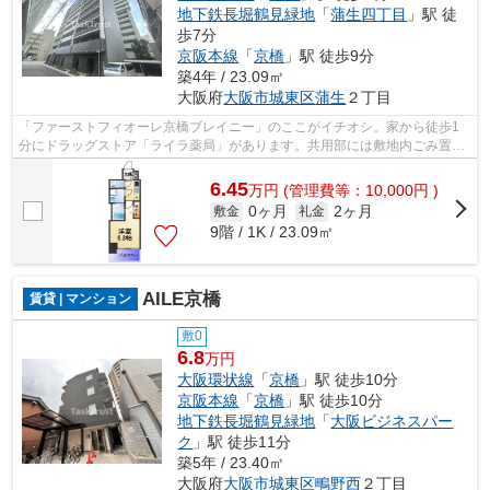
地下鉄長堀鶴見緑地
「
蒲生四丁目
」駅 徒
歩7分
京阪本線
「
京橋
」駅 徒歩9分
築4年 / 23.09㎡
大阪府
大阪市城東区
蒲生
２丁目
「ファーストフィオーレ京橋ブレイニー」のここがイチオシ。家から徒歩1
分にドラッグストア「ライラ薬局」があります。共用部には敷地内ごみ置き
場・エレベータなど様々な設備やサービ...
6.45
万
円
(管理費等：10,000円 )
0ヶ月
2ヶ月
敷金
礼金
9階 / 1K / 23.09㎡
AILE京橋
賃貸 | マンション
敷0
6.8
万円
大阪環状線
「
京橋
」駅 徒歩10分
京阪本線
「
京橋
」駅 徒歩10分
地下鉄長堀鶴見緑地
「
大阪ビジネスパー
ク
」駅 徒歩11分
築5年 / 23.40㎡
大阪府
大阪市城東区
鴫野西
２丁目