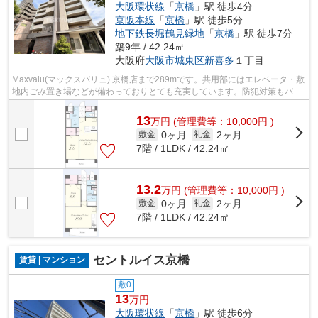
大阪環状線
「
京橋
」駅 徒歩4分
京阪本線
「
京橋
」駅 徒歩5分
地下鉄長堀鶴見緑地
「
京橋
」駅 徒歩7分
築9年 / 42.24㎡
大阪府
大阪市城東区
新喜多
１丁目
Maxvalu(マックスバリュ) 京橋店まで289mです。共用部にはエレベータ・敷
地内ごみ置き場などが備わっておりとても充実しています。防犯対策もバッ
チリなマンションタイプの物件です。...
13
万
円
(管理費等：10,000円 )
0ヶ月
2ヶ月
敷金
礼金
7階 / 1LDK / 42.24㎡
13.2
万
円
(管理費等：10,000円 )
0ヶ月
2ヶ月
敷金
礼金
7階 / 1LDK / 42.24㎡
セントルイス京橋
賃貸 | マンション
敷0
13
万円
大阪環状線
「
京橋
」駅 徒歩6分