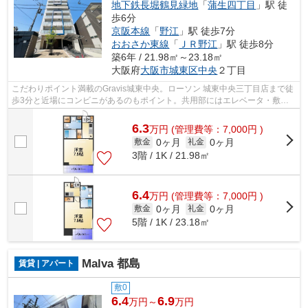
地下鉄長堀鶴見緑地
「
蒲生四丁目
」駅 徒
歩6分
京阪本線
「
野江
」駅 徒歩7分
おおさか東線
「
ＪＲ野江
」駅 徒歩8分
築6年 / 21.98㎡～23.18㎡
大阪府
大阪市城東区
中央
２丁目
こだわりポイント満載のGravis城東中央。ローソン 城東中央三丁目店まで徒
歩3分と近場にコンビニがあるのもポイント。共用部にはエレベータ・敷地
内ごみ置き場などが揃っており、とて...
6.3
万
円
(管理費等：7,000円 )
0ヶ月
0ヶ月
敷金
礼金
3階 / 1K / 21.98㎡
6.4
万
円
(管理費等：7,000円 )
0ヶ月
0ヶ月
敷金
礼金
5階 / 1K / 23.18㎡
Malva 都島
賃貸 | アパート
敷0
6.4
6.9
万円～
万円