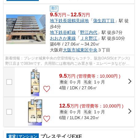
敷0
9.5
12.5
万円～
万円
地下鉄長堀鶴見緑地
「
蒲生四丁目
」駅 徒
歩4分
地下鉄谷町線
「
野江内代
」駅 徒歩7分
おおさか東線
「
ＪＲ野江
」駅 徒歩10分
築6年 / 27.06㎡～34.20㎡
大阪府
大阪市城東区
中央
３丁目
新着情報：プレジオ城東中央の空室情報ならコチラ。阪急OASIS(オアシス)
野江店まで383mです。共用部には敷地内ごみ置き場・エレベータなどが揃
っております。この物件は内観も綺麗で...
9.5
万
円
(管理費等：10,000円 )
0ヶ月
1ヶ月
敷金
礼金
4階 / 1DK / 27.06㎡
12.5
万
円
(管理費等：10,000円 )
0ヶ月
1ヶ月
敷金
礼金
6階 / 1LDK / 34.20㎡
プレステイジEXE
賃貸 | マンション