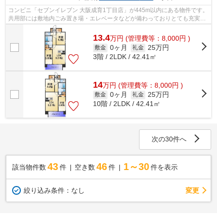
コンビニ「セブンイレブン 大阪成育1丁目店」が445m以内にある物件です。
共用部には敷地内ごみ置き場・エレベータなどが備わっておりとても充実し
ています。造りとデザインに関して、...
13.4
万
円
(管理費等：8,000円 )
0ヶ月
25万円
敷金
礼金
3階 / 2LDK / 42.41㎡
14
万
円
(管理費等：8,000円 )
0ヶ月
25万円
敷金
礼金
10階 / 2LDK / 42.41㎡
次の30件へ
43
46
1～30
該当物件数
件
空き数
件
件を表示
変更
絞り込み条件：
なし