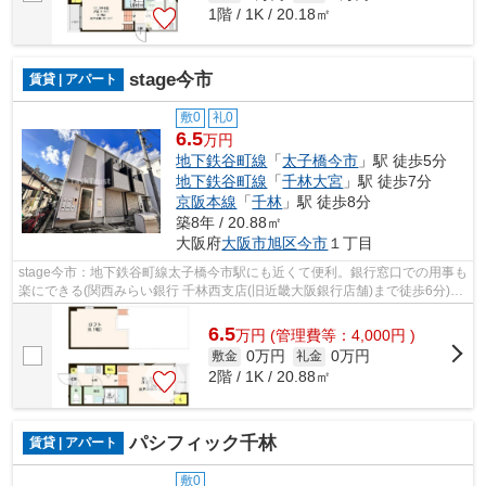
1階 / 1K / 20.18㎡
stage今市
賃貸 | アパート
敷0
礼0
6.5
万円
地下鉄谷町線
「
太子橋今市
」駅 徒歩5分
地下鉄谷町線
「
千林大宮
」駅 徒歩7分
京阪本線
「
千林
」駅 徒歩8分
築8年 / 20.88㎡
大阪府
大阪市旭区
今市
１丁目
stage今市：地下鉄谷町線太子橋今市駅にも近くて便利。銀行窓口での用事も
楽にできる(関西みらい銀行 千林西支店(旧近畿大阪銀行店舗)まで徒歩6分)。
この物件は駅から徒歩5分のアパー...
6.5
万
円
(管理費等：4,000円 )
0万円
0万円
敷金
礼金
2階 / 1K / 20.88㎡
パシフィック千林
賃貸 | アパート
敷0