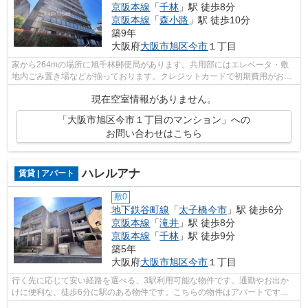
京阪本線
「
千林
」駅 徒歩8分
京阪本線
「
森小路
」駅 徒歩10分
築9年
大阪府
大阪市旭区
今市
１丁目
家から264mの場所に旭千林郵便局があります。共用部にはエレベータ・敷
地内ごみ置き場などが揃っております。クレジットカードで初期費用がお支
払いいただけるので、決済の手間が軽減...
現在空室情報がありません。
「大阪市旭区今市１丁目のマンション」への
お問い合わせはこちら
ハレルアナ
賃貸 | アパート
敷0
地下鉄谷町線
「
太子橋今市
」駅 徒歩6分
京阪本線
「
滝井
」駅 徒歩8分
京阪本線
「
千林
」駅 徒歩9分
築5年
大阪府
大阪市旭区
今市
１丁目
行く先に応じて安い経路を選べる、3駅利用可能な物件です。通勤やお出か
けに便利な、徒歩6分に駅のある物件です。こちらの物件はアパートです。
カード決済で手元にお金がなくても初期...