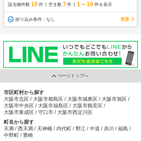
10
7
1～10
該当物件数
件
空き数
件
件を表示
変更
絞り込み条件：
なし
ページトップへ
市区町村から探す
大阪市北区
/
大阪市都島区
/
大阪市城東区
/
大阪市旭区
/
大阪市中央区
/
大阪市福島区
/
大阪市鶴見区
/
大阪市東成区
/
守口市
/
大阪市西淀川区
町名から探す
天満
/
西天満
/
天神橋
/
内代町
/
野江
/
中道
/
赤川
/
福島
/
中野町
/
豊崎