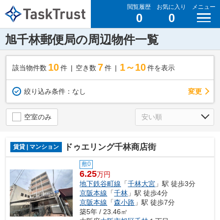
閲覧履歴
お気に入り
メニュー
0
0
旭千林郵便局の周辺物件一覧
10
7
1～10
該当物件数
件
空き数
件
件を表示
変更
絞り込み条件：
なし
空室のみ
ドゥエリング千林商店街
賃貸 | マンション
敷0
6.25
万円
地下鉄谷町線
「
千林大宮
」駅 徒歩3分
京阪本線
「
千林
」駅 徒歩4分
京阪本線
「
森小路
」駅 徒歩7分
築5年 / 23.46㎡