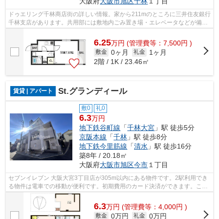
大阪府
大阪市旭区
千林
１丁目
ドゥエリング千林商店街の詳しい情報。家から211mのところに三井住友銀行
千林支店があります。共用部には敷地内ごみ置き場・エレベータなどが備わ
っておりとても充実しています。駐車...
6.25
万
円
(管理費等：7,500円 )
0ヶ月
1ヶ月
敷金
礼金
2階 / 1K / 23.46㎡
St.グランディール
賃貸 | アパート
敷0
礼0
6.3
万円
地下鉄谷町線
「
千林大宮
」駅 徒歩5分
京阪本線
「
千林
」駅 徒歩8分
地下鉄今里筋線
「
清水
」駅 徒歩16分
築8年 / 20.18㎡
大阪府
大阪市旭区
今市
１丁目
セブンイレブン 大阪大宮3丁目店が305m以内にある物件です。2駅利用でき
る物件は電車での移動が便利です。初期費用のカード決済ができます。こち
らの物件はアパートです。物件情報を数...
6.3
万
円
(管理費等：4,000円 )
0万円
0万円
敷金
礼金