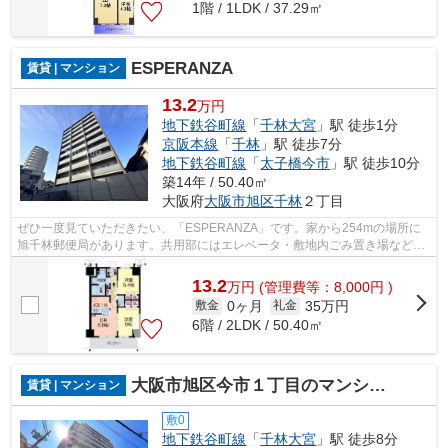
1階 / 1LDK / 37.29㎡
ESPERANZA
賃貸 | マンション
13.2
万円
地下鉄谷町線
「
千林大宮
」駅 徒歩1分
京阪本線
「
千林
」駅 徒歩7分
地下鉄谷町線
「
太子橋今市
」駅 徒歩10分
築14年 / 50.40㎡
大阪府
大阪市旭区
千林
２丁目
ぜひ一度見ていただきたい、「ESPERANZA」です。家から254mの場所に
旭千林郵便局があります。共用部にはエレベータ・敷地内ごみ置き場などが
揃っております。こちらのマンションでは初...
13.2
万
円
(管理費等：8,000円 )
0ヶ月
35万円
敷金
礼金
6階 / 2LDK / 50.40㎡
大阪市旭区今市１丁目のマンション
賃貸 | マンション
敷0
地下鉄谷町線
「
千林大宮
」駅 徒歩8分