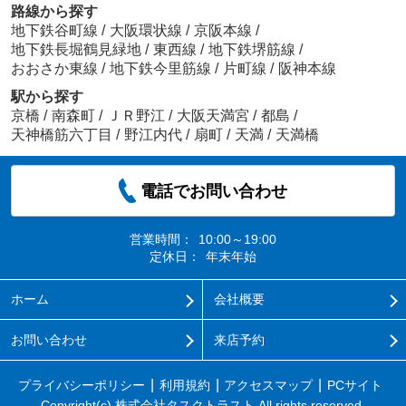
路線から探す
地下鉄谷町線
/
大阪環状線
/
京阪本線
/
地下鉄長堀鶴見緑地
/
東西線
/
地下鉄堺筋線
/
おおさか東線
/
地下鉄今里筋線
/
片町線
/
阪神本線
駅から探す
京橋
/
南森町
/
ＪＲ野江
/
大阪天満宮
/
都島
/
天神橋筋六丁目
/
野江内代
/
扇町
/
天満
/
天満橋
電話でお問い合わせ
営業時間：
10:00～19:00
定休日：
年末年始
ホーム
会社概要
お問い合わせ
来店予約
プライバシーポリシー
利用規約
アクセスマップ
PCサイト
Copyright(c) 株式会社タスクトラスト All rights reserved.