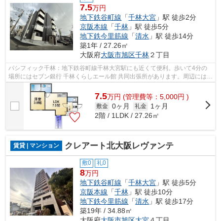
7.5
万円
地下鉄谷町線
「
千林大宮
」駅 徒歩2分
京阪本線
「
千林
」駅 徒歩5分
地下鉄今里筋線
「
清水
」駅 徒歩14分
築1年 / 27.26㎡
大阪府
大阪市旭区
千林
２丁目
パシフィック千林：地下鉄谷町線千林大宮駅にも近くて便利。歩いて4分の
場所にはセブン銀行 千林くらしエール館 共同出張所があります。周辺には、
徒歩2分で利用できる駅があります。...
7.5
万
円
(管理費等：5,000円 )
0ヶ月
1ヶ月
敷金
礼金
2階 / 1LDK / 27.26㎡
クレアート北大阪レヴァンテ
賃貸 | マンション
敷0
礼0
8
万円
地下鉄谷町線
「
千林大宮
」駅 徒歩5分
京阪本線
「
千林
」駅 徒歩10分
地下鉄今里筋線
「
清水
」駅 徒歩17分
築19年 / 34.88㎡
大阪府
大阪市旭区
大宮
４丁目