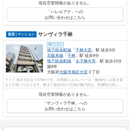
現在空室情報がありません。
「ハレルアナ」への
お問い合わせはこちら
サンヴィラ千林
賃貸 | マンション
敷0
礼0
地下鉄谷町線
「
千林大宮
」駅 徒歩3分
京阪本線
「
千林
」駅 徒歩9分
地下鉄谷町線
「
太子橋今市
」駅 徒歩10分
築8年
大阪府
大阪市旭区
大宮
３丁目
ライフ 旭大宮店まで478mです。共用部にはエレベータ・敷地内ごみ置き場
などが揃っております。駅まで徒歩3分の立地が魅力的な、利便性の高い物
件です。こちらはマンションタイプにな...
現在空室情報がありません。
「サンヴィラ千林」への
お問い合わせはこちら