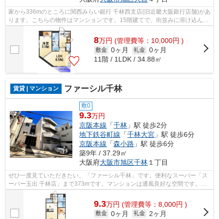
家から336mのところに関西みらい銀行 千林西支店(旧近畿大阪銀行店舗)があ
ります。こちらの物件はマンションです。15階建てで、街並みに溶け込んだ
落ち着いた建物。行き先に応じて駅を...
8
万
円
(管理費等：10,000円 )
0ヶ月
0ヶ月
敷金
礼金
11階 / 1LDK / 34.88㎡
ファーシル千林
賃貸 | マンション
敷0
9.3
万円
京阪本線
「
千林
」駅 徒歩2分
地下鉄谷町線
「
千林大宮
」駅 徒歩6分
京阪本線
「
森小路
」駅 徒歩6分
築9年 / 37.29㎡
大阪府
大阪市旭区
千林
１丁目
ぜひ一度見ていただきたい、「ファーシル千林」です。便利なスーパー「ス
ーパー玉出 千林店」まで373mです。マンションは通風良好な空間です。徒
歩2分の位置に駅がある物件です。でき...
9.3
万
円
(管理費等：8,000円 )
0ヶ月
2ヶ月
敷金
礼金