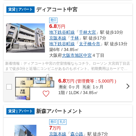
ディアコート中宮
賃貸 | アパート
敷0
6.8
万円
地下鉄谷町線
「
千林大宮
」駅 徒歩10分
京阪本線
「
千林
」駅 徒歩17分
地下鉄谷町線
「
太子橋今市
」駅 徒歩13分
築6年 / 34.85㎡
大阪府
大阪市旭区
中宮
４丁目
新着情報：ディアコート中宮の空室情報ならコチラ。ローソン 大宮四丁目店
まで徒歩3分と近場にコンビニがあるのもポイント。初期費用はカードで決
済いただけます。利便性の高い徒歩10...
6.8
万
円
(管理費等：5,000円 )
0ヶ月
1ヶ月
敷金
礼金
1階 / 1LDK / 34.85㎡
新森アパートメント
賃貸 | アパート
敷0
礼0
7
万円
京阪本線
「
森小路
」駅 徒歩7分