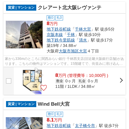
クレアート北大阪レヴァンテ
賃貸 | マンション
敷0
礼0
8
万円
地下鉄谷町線
「
千林大宮
」駅 徒歩5分
京阪本線
「
千林
」駅 徒歩10分
地下鉄今里筋線
「
清水
」駅 徒歩17分
築19年 / 34.88㎡
大阪府
大阪市旭区
大宮
４丁目
家から336mのところに関西みらい銀行 千林西支店(旧近畿大阪銀行店舗)があ
ります。こちらの物件はマンションです。15階建てで、街並みに溶け込んだ
落ち着いた建物。行き先に応じて駅を...
8
万
円
(管理費等：10,000円 )
0ヶ月
0ヶ月
敷金
礼金
11階 / 1LDK / 34.88㎡
Wind Bell大宮
賃貸 | マンション
敷0
礼0
8.1
万円
地下鉄谷町線
「
太子橋今市
」駅 徒歩7分