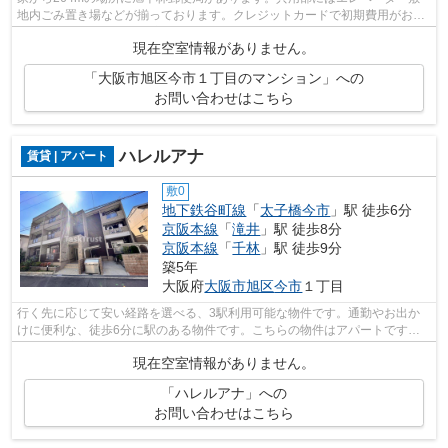
地内ごみ置き場などが揃っております。クレジットカードで初期費用がお支
払いいただけるので、決済の手間が軽減...
現在空室情報がありません。
「大阪市旭区今市１丁目のマンション」への
お問い合わせはこちら
ハレルアナ
賃貸 | アパート
敷0
地下鉄谷町線
「
太子橋今市
」駅 徒歩6分
京阪本線
「
滝井
」駅 徒歩8分
京阪本線
「
千林
」駅 徒歩9分
築5年
大阪府
大阪市旭区
今市
１丁目
行く先に応じて安い経路を選べる、3駅利用可能な物件です。通勤やお出か
けに便利な、徒歩6分に駅のある物件です。こちらの物件はアパートです。
カード決済で手元にお金がなくても初期...
現在空室情報がありません。
「ハレルアナ」への
お問い合わせはこちら