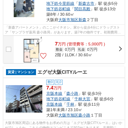
地下鉄今里筋線
「
新森古市
」駅 徒歩5分
地下鉄谷町線
「
関目高殿
」駅 徒歩13分
築8年 / 30.60㎡
大阪府
大阪市旭区
新森
２丁目
「新森アパートメント」のここがイチオシ。家から徒歩4分にドラッグスト
ア「サンプラザ薬局 森小路局」があります。築7年の物件です。初期費用の
カード決済ができます。当社スタッフが...
7
万
円
(管理費等：5,000円 )
0万円
0万円
敷金
礼金
2階 / 1LDK / 30.60㎡
エグゼ大阪CITYルーエ
賃貸 | マンション
敷0
礼0
7.4
万円
京阪本線
「
森小路
」駅 徒歩3分
地下鉄谷町線
「
千林大宮
」駅 徒歩6分
京阪本線
「
千林
」駅 徒歩11分
築1年未満 / 23.10㎡
大阪府
大阪市旭区
森小路
１丁目
大阪市旭区周辺にある物件をお求めの方は「エグゼ大阪CITYルーエ」はいか
がでしょうか。こちらの物件はコンビニまで307mにあります。共用部には