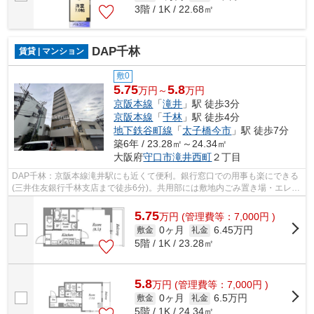
3階 / 1K / 22.68㎡
DAP千林
賃貸 | マンション
敷0
5.75
5.8
万円～
万円
京阪本線
「
滝井
」駅 徒歩3分
京阪本線
「
千林
」駅 徒歩4分
地下鉄谷町線
「
太子橋今市
」駅 徒歩7分
築6年 / 23.28㎡～24.34㎡
大阪府
守口市
滝井西町
２丁目
DAP千林：京阪本線滝井駅にも近くて便利。銀行窓口での用事も楽にできる
(三井住友銀行千林支店まで徒歩6分)。共用部には敷地内ごみ置き場・エレベ
ータなどが揃っております。こちらの...
5.75
万
円
(管理費等：7,000円 )
0ヶ月
6.45万円
敷金
礼金
5階 / 1K / 23.28㎡
5.8
万
円
(管理費等：7,000円 )
0ヶ月
6.5万円
敷金
礼金
5階 / 1K / 24.34㎡