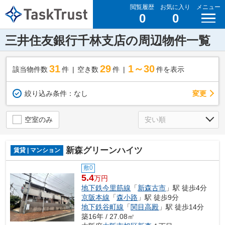
閲覧履歴
お気に入り
メニュー
0
0
三井住友銀行千林支店の周辺物件一覧
31
29
1～30
該当物件数
件
空き数
件
件を表示
変更
絞り込み条件：
なし
空室のみ
新森グリーンハイツ
賃貸 | マンション
敷0
5.4
万円
地下鉄今里筋線
「
新森古市
」駅 徒歩4分
京阪本線
「
森小路
」駅 徒歩9分
地下鉄谷町線
「
関目高殿
」駅 徒歩14分
築16年 / 27.08㎡