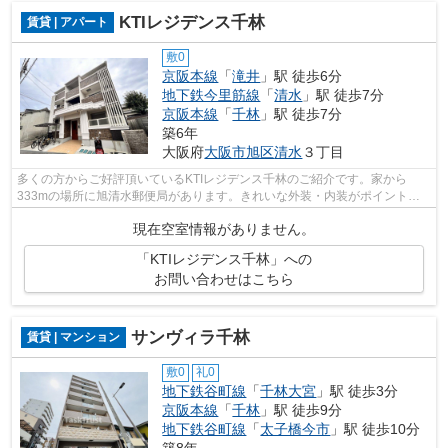
KTIレジデンス千林
賃貸 | アパート
敷0
京阪本線
「
滝井
」駅 徒歩6分
地下鉄今里筋線
「
清水
」駅 徒歩7分
京阪本線
「
千林
」駅 徒歩7分
築6年
大阪府
大阪市旭区
清水
３丁目
多くの方からご好評頂いているKTIレジデンス千林のご紹介です。家から
333mの場所に旭清水郵便局があります。きれいな外装・内装がポイント。
こちらの物件はマンションです。当社スタッ...
現在空室情報がありません。
「KTIレジデンス千林」への
お問い合わせはこちら
サンヴィラ千林
賃貸 | マンション
敷0
礼0
地下鉄谷町線
「
千林大宮
」駅 徒歩3分
京阪本線
「
千林
」駅 徒歩9分
地下鉄谷町線
「
太子橋今市
」駅 徒歩10分
築8年