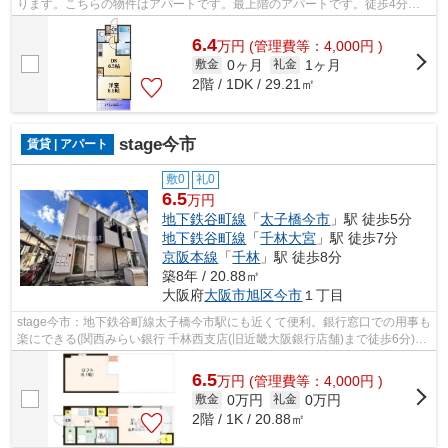
ります。こちらの物件はアパートです。最上階のアパートです。徒歩4分の
位置に駅がある物件です。当社スタッフが...
6.4
万
円
(管理費等：4,000円 )
0ヶ月
1ヶ月
敷金
礼金
2階 / 1DK / 29.21㎡
stage今市
賃貸 | アパート
敷0
礼0
6.5
万円
地下鉄谷町線
「
太子橋今市
」駅 徒歩5分
地下鉄谷町線
「
千林大宮
」駅 徒歩7分
京阪本線
「
千林
」駅 徒歩8分
築8年 / 20.88㎡
大阪府
大阪市旭区
今市
１丁目
stage今市：地下鉄谷町線太子橋今市駅にも近くて便利。銀行窓口での用事も
楽にできる(関西みらい銀行 千林西支店(旧近畿大阪銀行店舗)まで徒歩6分)。
この物件は駅から徒歩5分のアパー...
6.5
万
円
(管理費等：4,000円 )
0万円
0万円
敷金
礼金
2階 / 1K / 20.88㎡