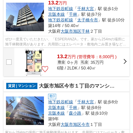
13.2
万円
地下鉄谷町線
「
千林大宮
」駅 徒歩1分
京阪本線
「
千林
」駅 徒歩7分
地下鉄谷町線
「
太子橋今市
」駅 徒歩10分
築14年 / 50.40㎡
大阪府
大阪市旭区
千林
２丁目
ぜひ一度見ていただきたい、「ESPERANZA」です。家から254mの場所に
旭千林郵便局があります。共用部にはエレベータ・敷地内ごみ置き場などが
揃っております。こちらのマンションでは初...
13.2
万
円
(管理費等：8,000円 )
0ヶ月
35万円
敷金
礼金
6階 / 2LDK / 50.40㎡
大阪市旭区今市１丁目のマンション
賃貸 | マンション
敷0
地下鉄谷町線
「
千林大宮
」駅 徒歩8分
京阪本線
「
千林
」駅 徒歩8分
京阪本線
「
森小路
」駅 徒歩10分
築9年
大阪府
大阪市旭区
今市
１丁目
家から264mの場所に旭千林郵便局があります。共用部にはエレベータ・敷