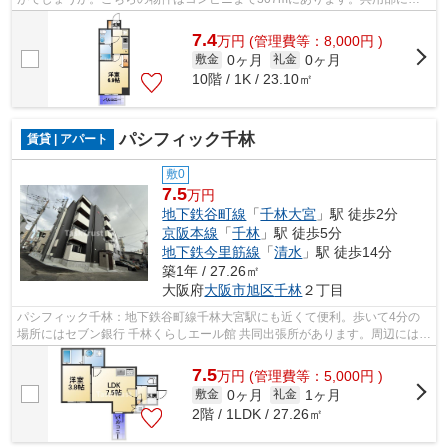
敷地内ごみ置き場・エレベータなどが備...
7.4
万
円
(管理費等：8,000円 )
0ヶ月
0ヶ月
敷金
礼金
10階 / 1K / 23.10㎡
パシフィック千林
賃貸 | アパート
敷0
7.5
万円
地下鉄谷町線
「
千林大宮
」駅 徒歩2分
京阪本線
「
千林
」駅 徒歩5分
地下鉄今里筋線
「
清水
」駅 徒歩14分
築1年 / 27.26㎡
大阪府
大阪市旭区
千林
２丁目
パシフィック千林：地下鉄谷町線千林大宮駅にも近くて便利。歩いて4分の
場所にはセブン銀行 千林くらしエール館 共同出張所があります。周辺には、
徒歩2分で利用できる駅があります。...
7.5
万
円
(管理費等：5,000円 )
0ヶ月
1ヶ月
敷金
礼金
2階 / 1LDK / 27.26㎡