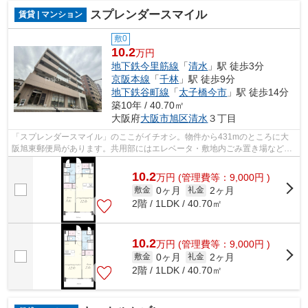
スプレンダースマイル
賃貸 | マンション
敷0
10.2
万円
地下鉄今里筋線
「
清水
」駅 徒歩3分
京阪本線
「
千林
」駅 徒歩9分
地下鉄谷町線
「
太子橋今市
」駅 徒歩14分
築10年 / 40.70㎡
大阪府
大阪市旭区
清水
３丁目
「スプレンダースマイル」のここがイチオシ。物件から431mのところに大
阪旭東郵便局があります。共用部にはエレベータ・敷地内ごみ置き場などが
備わっておりとても充実しています。駐...
10.2
万
円
(管理費等：9,000円 )
0ヶ月
2ヶ月
敷金
礼金
2階 / 1LDK / 40.70㎡
10.2
万
円
(管理費等：9,000円 )
0ヶ月
2ヶ月
敷金
礼金
2階 / 1LDK / 40.70㎡