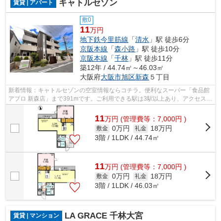
キャトルセゾン
賃貸 | アパート
敷0
11
万円
地下鉄今里筋線
「
清水
」駅 徒歩6分
京阪本線
「
森小路
」駅 徒歩10分
京阪本線
「
千林
」駅 徒歩11分
築12年 / 44.74㎡～46.03㎡
大阪府
大阪市旭区
新森
５丁目
新着情報：キャトルセゾンの空室情報ならコチラ。便利なスーパー「食品館
アプロ 新森店」まで391mです。ご利用できる駅は3駅以上あり、アクセスの
良い立地です。駐車場まで400mの物件...
11
万
円
(管理費等：7,000円 )
0万円
18万円
敷金
礼金
3階 / 1LDK / 44.74㎡
11
万
円
(管理費等：7,000円 )
0万円
18万円
敷金
礼金
3階 / 1LDK / 46.03㎡
LA GRACE 千林大宮
賃貸 | マンション