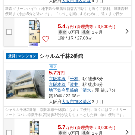
大阪府
大阪市旭区
新森
４丁目
新森グリーンハイツ：地下鉄今里筋線新森古市駅にも近くて便利。旭新森郵
便局まで徒歩5分と近いです。ゴミ出しを楽にするために、遠くまで行かず
に済むゴミ置き場を共用部に設置してい...
5.4
万
円
(管理費等：3,500円 )
0万円
1ヶ月
敷金
礼金
1階 / 1R / 27.08㎡
シャルム千林2番館
賃貸 | マンション
敷0
5.7
万円
京阪本線
「
千林
」駅 徒歩3分
京阪本線
「
滝井
」駅 徒歩6分
地下鉄今里筋線
「
清水
」駅 徒歩7分
築10年 / 22.68㎡
大阪府
大阪市旭区
清水
３丁目
シャルム千林2番館：京阪本線千林駅にも近くて便利。近くにはファミリー
マート スバル京阪千林店(徒歩3分)がありちょっとした買い物に便利です。付
近に駅が2駅あり、行き先に応じて使...
5.7
万
円
(管理費等：3,000円 )
0万円
1ヶ月
敷金
礼金