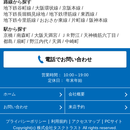
路線から探す
地下鉄谷町線
/
大阪環状線
/
京阪本線
/
地下鉄長堀鶴見緑地
/
地下鉄堺筋線
/
東西線
/
地下鉄今里筋線
/
おおさか東線
/
片町線
/
阪神本線
駅から探す
京橋
/
南森町
/
大阪天満宮
/
ＪＲ野江
/
天神橋筋六丁目
/
都島
/
扇町
/
野江内代
/
天満
/
中崎町
電話でお問い合わせ
営業時間：
10:00～19:00
定休日：
年末年始
ホーム
会社概要
お問い合わせ
来店予約
プライバシーポリシー
利用規約
アクセスマップ
PCサイト
Copyright(c) 株式会社タスクトラスト All rights reserved.