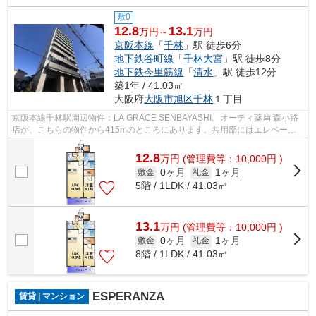
敷0
12.8
13.1
万円～
万円
京阪本線
「
千林
」駅 徒歩6分
地下鉄谷町線
「
千林大宮
」駅 徒歩8分
地下鉄今里筋線
「
清水
」駅 徒歩12分
築1年 / 41.03㎡
大阪府
大阪市旭区
千林
１丁目
京阪本線千林駅周辺物件：LA GRACE SENBAYASHI。オーティ薬局 森小路
店が、こちらの物件から415mのところにあります。共用部にはエレベー
タ・敷地内ごみ置き場などが揃っており、とて...
12.8
万
円
(管理費等：10,000円 )
0ヶ月
1ヶ月
敷金
礼金
5階 / 1LDK / 41.03㎡
13.1
万
円
(管理費等：10,000円 )
0ヶ月
1ヶ月
敷金
礼金
8階 / 1LDK / 41.03㎡
ESPERANZA
賃貸 | マンション