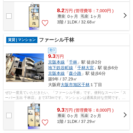
とても充実しています。移動範囲が広が...
8.2
万
円
(管理費等：7,000円 )
0ヶ月
1ヶ月
敷金
礼金
3階 / 1LDK / 32.68㎡
ファーシル千林
賃貸 | マンション
敷0
9.3
万円
京阪本線
「
千林
」駅 徒歩2分
地下鉄谷町線
「
千林大宮
」駅 徒歩6分
京阪本線
「
森小路
」駅 徒歩6分
築9年 / 37.29㎡
大阪府
大阪市旭区
千林
１丁目
ぜひ一度見ていただきたい、「ファーシル千林」です。便利なスーパー「ス
ーパー玉出 千林店」まで373mです。マンションは通風良好な空間です。徒
歩2分の位置に駅がある物件です。でき...
9.3
万
円
(管理費等：8,000円 )
0ヶ月
2ヶ月
敷金
礼金
1階 / 1LDK / 37.29㎡