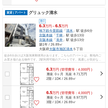
グリュック清水
賃貸 | アパート
敷0
6.3
6.5
万円～
万円
地下鉄今里筋線
「
清水
」駅 徒歩6分
京阪本線
「
千林
」駅 徒歩13分
京阪本線
「
滝井
」駅 徒歩13分
築1年 / 26.89㎡
大阪府
大阪市旭区
清水
５丁目
徒歩6分歩けば大阪旭東郵便局があります。こちらのアパートは、敷地内ご
み置き場のある物件です。2駅利用可能のアパートです。風通しが良好なの
で、夏も涼しい風がはいってきます。当...
6.3
万
円
(管理費等：4,000円 )
0ヶ月
8.71万円
敷金
礼金
2階 / 1DK / 26.89㎡
6.5
万
円
(管理費等：4,000円 )
0ヶ月
8.97万円
敷金
礼金
3階 / 1DK / 26.89㎡