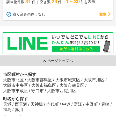
31
29
1～30
該当物件数
件
空き数
件
件を表示
変更
絞り込み条件：
なし
ページトップへ
市区町村から探す
大阪市北区
/
大阪市都島区
/
大阪市城東区
/
大阪市旭区
/
大阪市中央区
/
大阪市福島区
/
大阪市鶴見区
/
大阪市東成区
/
守口市
/
大阪市西淀川区
町名から探す
天満
/
西天満
/
天神橋
/
内代町
/
中道
/
野江
/
中野町
/
豊崎
/
福島
/
赤川