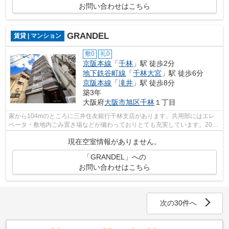
お問い合わせはこちら
GRANDEL
賃貸 | マンション
敷0
礼0
京阪本線
「
千林
」駅 徒歩2分
地下鉄谷町線
「
千林大宮
」駅 徒歩6分
京阪本線
「
滝井
」駅 徒歩8分
築3年
大阪府
大阪市旭区
千林
１丁目
家から104mのところに三井住友銀行千林支店があります。共用部にはエレ
ベータ・敷地内ごみ置き場などが備わっておりとても充実しています。2023
年に建設された物件です。高ニーズな駅...
現在空室情報がありません。
「GRANDEL」への
お問い合わせはこちら
次の30件へ