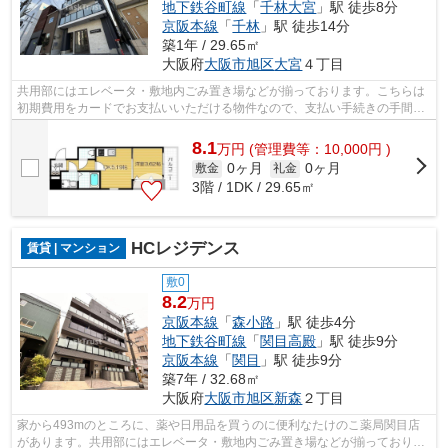
地下鉄谷町線
「
千林大宮
」駅 徒歩8分
京阪本線
「
千林
」駅 徒歩14分
築1年 / 29.65㎡
大阪府
大阪市旭区
大宮
４丁目
共用部にはエレベータ・敷地内ごみ置き場などが揃っております。こちらは
初期費用をカードでお支払いいただける物件なので、支払い手続きの手間が
省けます。2駅利用ができるので電車の...
8.1
万
円
(管理費等：10,000円 )
0ヶ月
0ヶ月
敷金
礼金
3階 / 1DK / 29.65㎡
HCレジデンス
賃貸 | マンション
敷0
8.2
万円
京阪本線
「
森小路
」駅 徒歩4分
地下鉄谷町線
「
関目高殿
」駅 徒歩9分
京阪本線
「
関目
」駅 徒歩9分
築7年 / 32.68㎡
大阪府
大阪市旭区
新森
２丁目
家から493mのところに、薬や日用品を買うのに便利なたけのこ薬局関目店
があります。共用部にはエレベータ・敷地内ごみ置き場などが揃っており、