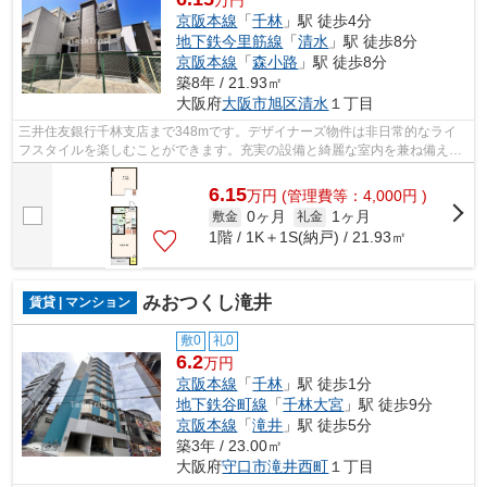
京阪本線
「
千林
」駅 徒歩4分
地下鉄今里筋線
「
清水
」駅 徒歩8分
京阪本線
「
森小路
」駅 徒歩8分
築8年 / 21.93㎡
大阪府
大阪市旭区
清水
１丁目
三井住友銀行千林支店まで348mです。デザイナーズ物件は非日常的なライ
フスタイルを楽しむことができます。充実の設備と綺麗な室内を兼ね備え
た、平成30年築の物件です。こちらの物件...
6.15
万
円
(管理費等：4,000円 )
0ヶ月
1ヶ月
敷金
礼金
1階 / 1K＋1S(納戸) / 21.93㎡
みおつくし滝井
賃貸 | マンション
敷0
礼0
6.2
万円
京阪本線
「
千林
」駅 徒歩1分
地下鉄谷町線
「
千林大宮
」駅 徒歩9分
京阪本線
「
滝井
」駅 徒歩5分
築3年 / 23.00㎡
大阪府
守口市
滝井西町
１丁目