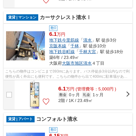
カーサクレスト清水Ⅰ
賃貸 | マンション
敷0
6.1
万円
地下鉄今里筋線
「
清水
」駅 徒歩3分
京阪本線
「
千林
」駅 徒歩10分
地下鉄谷町線
「
千林大宮
」駅 徒歩18分
築6年 / 23.49㎡
大阪府
大阪市旭区
清水
４丁目
こちらの物件はコンビニまで393mにあります。バス停徒歩3分以内なので利
便性が高く外出にも便利です。こちらの物件から出て400mに駐車場があり
ます。ごみ捨ての煩わしさを軽減するのが...
6.1
万
円
(管理費等：5,000円 )
0ヶ月
1ヶ月
敷金
礼金
2階 / 1K / 23.49㎡
コンフォルト清水
賃貸 | アパート
敷0
6.15
万円