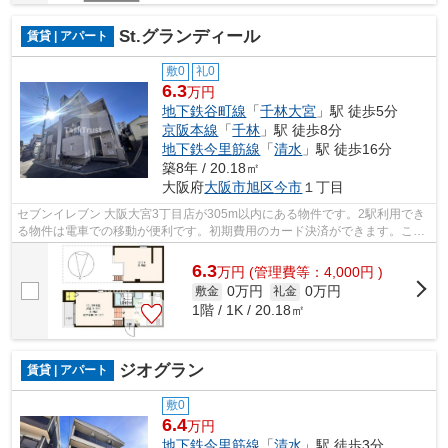
St.グランディール
賃貸 | アパート
敷0
礼0
6.3
万円
地下鉄谷町線
「
千林大宮
」駅 徒歩5分
京阪本線
「
千林
」駅 徒歩8分
地下鉄今里筋線
「
清水
」駅 徒歩16分
築8年 / 20.18㎡
大阪府
大阪市旭区
今市
１丁目
セブンイレブン 大阪大宮3丁目店が305m以内にある物件です。2駅利用でき
る物件は電車での移動が便利です。初期費用のカード決済ができます。こち
らの物件はアパートです。物件情報を数...
6.3
万
円
(管理費等：4,000円 )
0万円
0万円
敷金
礼金
1階 / 1K / 20.18㎡
ジオグラン
賃貸 | アパート
敷0
6.4
万円
地下鉄今里筋線
「
清水
」駅 徒歩3分