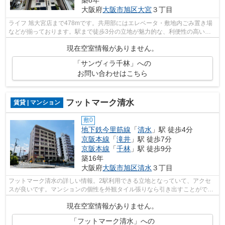
大阪府
大阪市旭区
大宮
３丁目
ライフ 旭大宮店まで478mです。共用部にはエレベータ・敷地内ごみ置き場
などが揃っております。駅まで徒歩3分の立地が魅力的な、利便性の高い物
件です。こちらはマンションタイプにな...
現在空室情報がありません。
「サンヴィラ千林」への
お問い合わせはこちら
フットマーク清水
賃貸 | マンション
敷0
地下鉄今里筋線
「
清水
」駅 徒歩4分
京阪本線
「
滝井
」駅 徒歩7分
京阪本線
「
千林
」駅 徒歩9分
築16年
大阪府
大阪市旭区
清水
３丁目
フットマーク清水の詳しい情報。2駅利用できる立地となっていて、アクセ
スが良いです。マンションの個性を外観タイル張りなら引き出すことができ
ます。エレベーター付きの物件です。大...
現在空室情報がありません。
「フットマーク清水」への