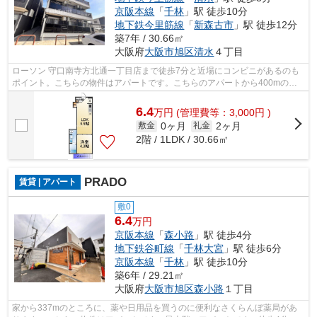
京阪本線
「
千林
」駅 徒歩10分
地下鉄今里筋線
「
新森古市
」駅 徒歩12分
築7年 / 30.66㎡
大阪府
大阪市旭区
清水
４丁目
ローソン 守口南寺方北通一丁目店まで徒歩7分と近場にコンビニがあるのも
ポイント。こちらの物件はアパートです。こちらのアパートから400mのと
ころに駐車場があります。駅まで徒歩3分...
6.4
万
円
(管理費等：3,000円 )
0ヶ月
2ヶ月
敷金
礼金
2階 / 1LDK / 30.66㎡
PRADO
賃貸 | アパート
敷0
6.4
万円
京阪本線
「
森小路
」駅 徒歩4分
地下鉄谷町線
「
千林大宮
」駅 徒歩6分
京阪本線
「
千林
」駅 徒歩10分
築6年 / 29.21㎡
大阪府
大阪市旭区
森小路
１丁目
家から337mのところに、薬や日用品を買うのに便利なさくらんぼ薬局があ