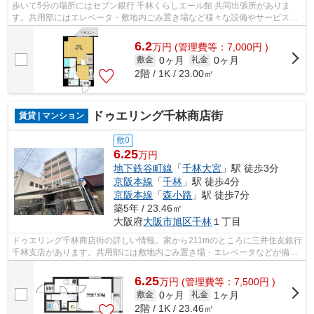
歩いて5分の場所にはセブン銀行 千林くらしエール館 共同出張所がありま
す。共用部にはエレベータ・敷地内ごみ置き場など様々な設備やサービスが
揃っているので便利です。行き先に応じ...
6.2
万
円
(管理費等：7,000円 )
0ヶ月
0ヶ月
敷金
礼金
2階 / 1K / 23.00㎡
ドゥエリング千林商店街
賃貸 | マンション
敷0
6.25
万円
地下鉄谷町線
「
千林大宮
」駅 徒歩3分
京阪本線
「
千林
」駅 徒歩4分
京阪本線
「
森小路
」駅 徒歩7分
築5年 / 23.46㎡
大阪府
大阪市旭区
千林
１丁目
ドゥエリング千林商店街の詳しい情報。家から211mのところに三井住友銀行
千林支店があります。共用部には敷地内ごみ置き場・エレベータなどが備わ
っておりとても充実しています。駐車...
6.25
万
円
(管理費等：7,500円 )
0ヶ月
1ヶ月
敷金
礼金
2階 / 1K / 23.46㎡