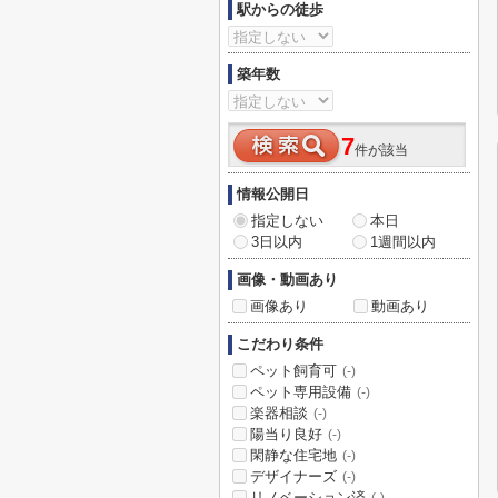
駅からの徒歩
築年数
7
件が該当
情報公開日
指定しない
本日
3日以内
1週間以内
画像・動画あり
画像あり
動画あり
こだわり条件
ペット飼育可
(-)
ペット専用設備
(-)
楽器相談
(-)
陽当り良好
(-)
閑静な住宅地
(-)
デザイナーズ
(-)
リノベーション済