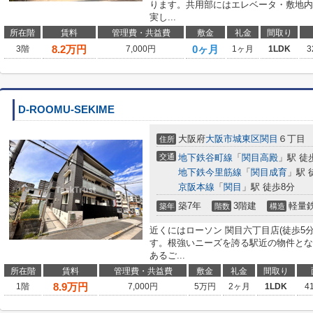
ります。共用部にはエレベータ・敷地内
実し...
所在階
賃料
管理費・共益費
敷金
礼金
間取り
8.2
万円
0ヶ月
3階
7,000円
1ヶ月
1LDK
3
D-ROOMU-SEKIME
大阪府
大阪市城東区
関目
６丁目
住所
交通
地下鉄谷町線
「
関目高殿
」駅 徒
地下鉄今里筋線
「
関目成育
」駅 
京阪本線
「
関目
」駅 徒歩8分
築7年
3階建
軽量
築年
階数
構造
近くにはローソン 関目六丁目店(徒歩5
す。根強いニーズを誇る駅近の物件とな
あるご...
所在階
賃料
管理費・共益費
敷金
礼金
間取り
8.9
万円
1階
7,000円
5万円
2ヶ月
1LDK
4