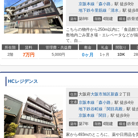
京阪本線
「
森小路
」駅 徒歩9分
地下鉄今里筋線
「
清水
」駅 徒歩
築8年
4階建
鉄骨
築年
階数
構造
こちらの物件から250m以内に「食品館
敷地内ごみ置き場・エレベータなどが揃
て、自...
所在階
賃料
管理費・共益費
敷金
礼金
間取り
7
万円
0ヶ月
2階
5,000円
1ヶ月
1DK
2
HCレジデンス
大阪府
大阪市旭区
新森
２丁目
住所
交通
京阪本線
「
森小路
」駅 徒歩4分
地下鉄谷町線
「
関目高殿
」駅 徒
京阪本線
「
関目
」駅 徒歩9分
築7年
4階建
鉄骨
築年
階数
構造
家から493mのところに、薬や日用品