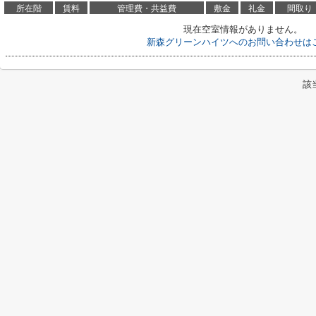
所在階
賃料
管理費・共益費
敷金
礼金
間取り
現在空室情報がありません。
新森グリーンハイツへのお問い合わせは
該