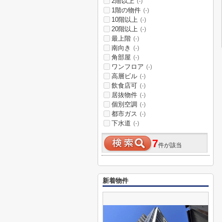
2階以上
(-)
1階の物件
(-)
10階以上
(-)
20階以上
(-)
最上階
(-)
南向き
(-)
角部屋
(-)
ワンフロア
(-)
高層ビル
(-)
飲食店可
(-)
居抜物件
(-)
個別空調
(-)
都市ガス
(-)
下水道
(-)
7
件が該当
新着物件