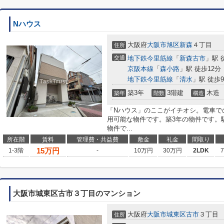
Nハウス
大阪府
大阪市旭区
新森
４丁目
住所
交通
地下鉄今里筋線
「
新森古市
」駅 
京阪本線
「
森小路
」駅 徒歩12分
地下鉄今里筋線
「
清水
」駅 徒歩
築3年
3階建
木造
築年
階数
構造
「Nハウス」のここがイチオシ。電車で
用可能な物件です。築3年の物件です。
物件で...
所在階
賃料
管理費・共益費
敷金
礼金
間取り
15
万円
1-3階
-
10万円
30万円
2LDK
大阪市城東区古市３丁目のマンション
大阪府
大阪市城東区
古市
３丁目
住所