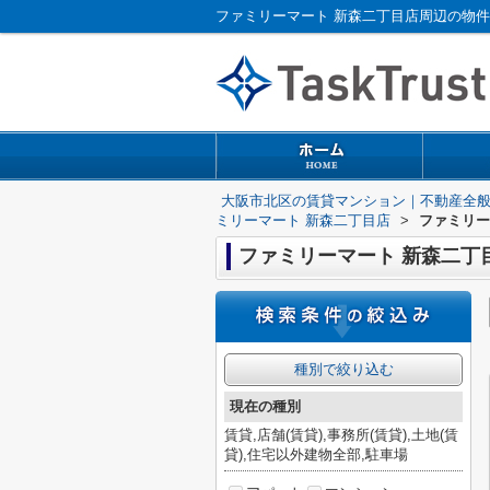
大阪市北区の賃貸マンション｜不動産全
ミリーマート 新森二丁目店
>
ファミリー
ファミリーマート 新森二丁
種別で絞り込む
現在の種別
賃貸,店舗(賃貸),事務所(賃貸),土地(賃
貸),住宅以外建物全部,駐車場