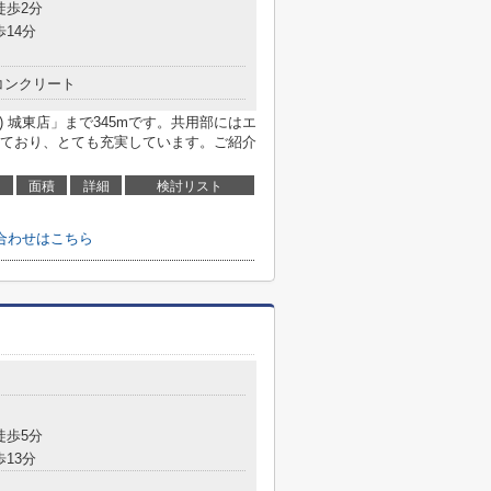
徒歩2分
歩14分
コンクリート
) 城東店」まで345mです。共用部にはエ
ており、とても充実しています。ご紹介
面積
詳細
検討リスト
合わせはこちら
徒歩5分
歩13分