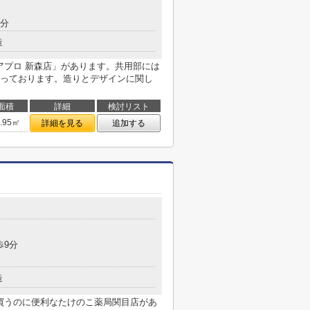
8分
造
アプロ 新森店」があります。共用部には
っております。造りとデザインに関し
面積
詳細
検討リスト
8.95㎡
詳細を見る
追加する
歩9分
造
を買うのに便利なたけのこ薬局関目店があ