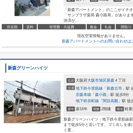
「新森アパートメント」のここがイチオ
「サンプラザ薬局 森小路局」がありま
決済が...
所在階
賃料
管理費・共益費
敷金
礼金
間取り
現在空室情報がありません。
新森アパートメントへのお問い合わせは
新森グリーンハイツ
大阪府
大阪市旭区
新森
４丁目
住所
交通
地下鉄今里筋線
「
新森古市
」駅 
京阪本線
「
森小路
」駅 徒歩9分
地下鉄谷町線
「
関目高殿
」駅 徒
築16年
2階建
軽量
築年
階数
構造
新森グリーンハイツ：地下鉄今里筋線新
まで徒歩5分と近いです。ゴミ出しを楽
ミ置...