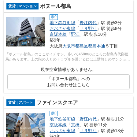
ボヌール都島
賃貸 | マンション
敷0
地下鉄谷町線
「
野江内代
」駅 徒歩3分
おおさか東線
「
ＪＲ野江
」駅 徒歩8分
京阪本線
「
野江
」駅 徒歩10分
築9年
大阪府
大阪市都島区
都島本通
５丁目
「ボヌール都島」のここがイチオシ。歩いて468mのところに都島内代郵便
局があります。上の階の人とのトラブルを避けるには上階無しのマンション
です。こちらの物件から、400mの距離に...
現在空室情報がありません。
「ボヌール都島」への
お問い合わせはこちら
ファインスクエア
賃貸 | アパート
敷0
地下鉄谷町線
「
野江内代
」駅 徒歩11分
京阪本線
「
京橋
」駅 徒歩11分
おおさか東線
「
ＪＲ野江
」駅 徒歩13分
築2年