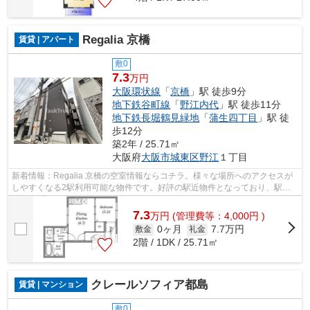
Regalia 京橋
賃貸 | アパート
敷0
7.3
万円
大阪環状線
「
京橋
」駅 徒歩9分
地下鉄谷町線
「
野江内代
」駅 徒歩11分
地下鉄長堀鶴見緑地
「
蒲生四丁目
」駅 徒
歩12分
築2年 / 25.71㎡
大阪府
大阪市城東区
野江
１丁目
新着情報：Regalia 京橋の空室情報ならコチラ。様々な場所へのアクセスが
しやすくなる2駅利用可能な物件です。好評の駅近物件となっており、駅よ
り徒歩9分に立地しています。使い勝手...
7.3
万
円
(管理費等：4,000円 )
0ヶ月
7.7万円
敷金
礼金
2階 / 1DK / 25.71㎡
クレールソフィア都島
賃貸 | マンション
敷0