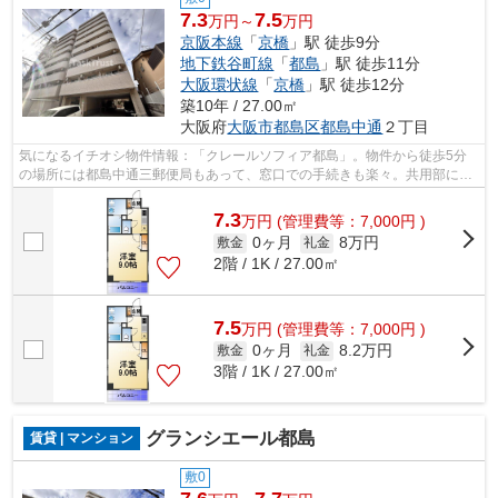
7.3
7.5
万円～
万円
京阪本線
「
京橋
」駅 徒歩9分
地下鉄谷町線
「
都島
」駅 徒歩11分
大阪環状線
「
京橋
」駅 徒歩12分
築10年 / 27.00㎡
大阪府
大阪市都島区
都島中通
２丁目
気になるイチオシ物件情報：「クレールソフィア都島」。物件から徒歩5分
の場所には都島中通三郵便局もあって、窓口での手続きも楽々。共用部には
敷地内ごみ置き場・エレベータなどが揃...
7.3
万
円
(管理費等：7,000円 )
0ヶ月
8万円
敷金
礼金
2階 / 1K / 27.00㎡
7.5
万
円
(管理費等：7,000円 )
0ヶ月
8.2万円
敷金
礼金
3階 / 1K / 27.00㎡
グランシエール都島
賃貸 | マンション
敷0