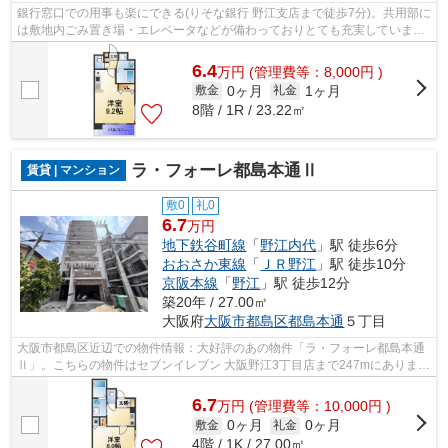
銀行窓口での用事も楽にできる(りそな銀行 野江支店まで徒歩7分)。共用部に
は敷地内ごみ置き場・エレベータなどが備わっておりとても充実していま
す。こちらの物件はマンションです。...
6.4
万
円
(管理費等：8,000円 )
0ヶ月
1ヶ月
敷金
礼金
8階 / 1R / 23.22㎡
ラ・フォーレ都島本通Ⅱ
賃貸 | マンション
敷0
礼0
6.7
万円
地下鉄谷町線
「
野江内代
」駅 徒歩6分
おおさか東線
「
ＪＲ野江
」駅 徒歩10分
京阪本線
「
野江
」駅 徒歩12分
築20年 / 27.00㎡
大阪府
大阪市都島区
都島本通
５丁目
大阪市都島区近辺での物件情報：大好評のあの物件「ラ・フォーレ都島本通
Ⅱ」。こちらの物件はセブンイレブン 大阪野江3丁目店まで247mにありま
す。共用部にはエレベータ・敷地内ごみ置...
6.7
万
円
(管理費等：10,000円 )
0ヶ月
0ヶ月
敷金
礼金
4階 / 1K / 27.00㎡