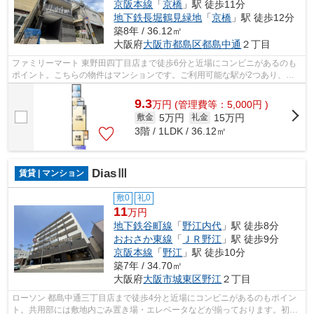
京阪本線
「
京橋
」駅 徒歩11分
地下鉄長堀鶴見緑地
「
京橋
」駅 徒歩12分
築8年 / 36.12㎡
大阪府
大阪市都島区
都島中通
２丁目
ファミリーマート 東野田四丁目店まで徒歩6分と近場にコンビニがあるのも
ポイント。こちらの物件はマンションです。ご利用可能な駅が2つあり、行
き先に応じて乗車駅の使い分けができま...
9.3
万
円
(管理費等：5,000円 )
5万円
15万円
敷金
礼金
3階 / 1LDK / 36.12㎡
DiasⅢ
賃貸 | マンション
敷0
礼0
11
万円
地下鉄谷町線
「
野江内代
」駅 徒歩8分
おおさか東線
「
ＪＲ野江
」駅 徒歩9分
京阪本線
「
野江
」駅 徒歩10分
築7年 / 34.70㎡
大阪府
大阪市城東区
野江
２丁目
ローソン 都島中通三丁目店まで徒歩4分と近場にコンビニがあるのもポイン
ト。共用部には敷地内ごみ置き場・エレベータなどが揃っております。初期