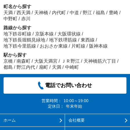
町名から探す
天満
/
西天満
/
天神橋
/
内代町
/
中道
/
野江
/
福島
/
豊崎
/
中野町
/
赤川
路線から探す
地下鉄谷町線
/
京阪本線
/
大阪環状線
/
地下鉄長堀鶴見緑地
/
地下鉄堺筋線
/
東西線
/
地下鉄今里筋線
/
おおさか東線
/
片町線
/
阪神本線
駅から探す
京橋
/
南森町
/
大阪天満宮
/
ＪＲ野江
/
天神橋筋六丁目
/
都島
/
野江内代
/
扇町
/
天満
/
中崎町
電話でお問い合わせ
営業時間：
10:00～19:00
定休日：
年末年始
ホーム
会社概要