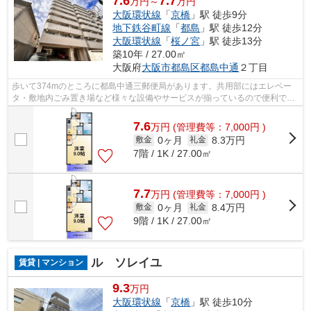
7.6
7.7
万円～
万円
大阪環状線
「
京橋
」駅 徒歩9分
地下鉄谷町線
「
都島
」駅 徒歩12分
大阪環状線
「
桜ノ宮
」駅 徒歩13分
築10年 / 27.00㎡
大阪府
大阪市都島区
都島中通
２丁目
歩いて374mのところに都島中通三郵便局があります。共用部にはエレベー
タ・敷地内ごみ置き場など様々な設備やサービスが揃っているので便利で
す。物件から約400mで駐車場に行けます。...
7.6
万
円
(管理費等：7,000円 )
0ヶ月
8.3万円
敷金
礼金
7階 / 1K / 27.00㎡
7.7
万
円
(管理費等：7,000円 )
0ヶ月
8.4万円
敷金
礼金
9階 / 1K / 27.00㎡
ル ソレイユ
賃貸 | マンション
9.3
万円
大阪環状線
「
京橋
」駅 徒歩10分