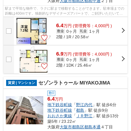
大阪府
大阪市都島区
都島中通
２丁目
駅まで平坦な物件で、ラクに駅まで移動することができます。駐車場までの
距離は400mです。独創的なデザイナーズアパートで、ご好評いただいてい
ます。共用部に住民専用のゴミ置き場が...
6.4
万
円
(管理費等：4,000円 )
0ヶ月
1ヶ月
敷金
礼金
2階 / 1R / 20.58㎡
6.9
万
円
(管理費等：4,000円 )
0ヶ月
1ヶ月
敷金
礼金
2階 / 1DK / 25.46㎡
セゾンラトゥール MIYAKOJIMA
賃貸 | マンション
敷0
6.4
万円
地下鉄谷町線
「
野江内代
」駅 徒歩6分
地下鉄谷町線
「
都島
」駅 徒歩9分
おおさか東線
「
ＪＲ野江
」駅 徒歩13分
築5年 / 23.22㎡
大阪府
大阪市都島区
都島本通
４丁目