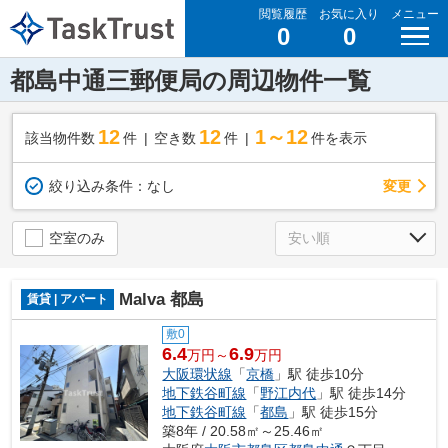
閲覧履歴
お気に入り
メニュー
0
0
都島中通三郵便局の周辺物件一覧
12
12
1～12
該当物件数
件
空き数
件
件を表示
変更
絞り込み条件：
なし
空室のみ
Malva 都島
賃貸 | アパート
敷0
6.4
6.9
万円～
万円
大阪環状線
「
京橋
」駅 徒歩10分
地下鉄谷町線
「
野江内代
」駅 徒歩14分
地下鉄谷町線
「
都島
」駅 徒歩15分
築8年 / 20.58㎡～25.46㎡