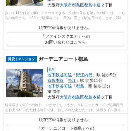
大阪府
大阪市都島区
都島中通
２丁目
歩いて11分ほどで駅にアクセスできる、立地の良さも魅力の物件です。こち
らの物件から、400mで駐車場です。目的に応じて駅を選べることが、2駅利
用できるこの物件のメリットです。こち...
現在空室情報がありません。
「ファインスクエア」への
お問い合わせはこちら
ガーデニアコート都島
賃貸 | マンション
礼0
地下鉄谷町線
「
野江内代
」駅 徒歩5分
京阪本線
「
野江
」駅 徒歩11分
地下鉄谷町線
「
都島
」駅 徒歩12分
築20年
大阪府
大阪市都島区
都島本通
５丁目
駐車場まで400mの物件、いかがでしょうか。クレジットカードで初期費用
をお支払いいただける物件です。おしゃれなあなたには、外観タイル張りの
物件がおすすめです。こちらの物件はマ...
現在空室情報がありません。
「ガーデニアコート都島」への