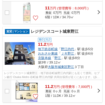
費用のカード決済ができます。行動範...
11
万
円
(管理費等：8,000円 )
0万円
0万円
敷金
礼金
6階 / 1DK / 34.70㎡
レジデンスコート城東野江
賃貸 | マンション
敷0
礼0
11.2
万円
地下鉄谷町線
「
野江内代
」駅 徒歩5分
おおさか東線
「
ＪＲ野江
」駅 徒歩6分
京阪本線
「
野江
」駅 徒歩8分
築3年 / 39.12㎡
大阪府
大阪市城東区
野江
３丁目
レジデンスコート城東野江：地下鉄谷町線野江内代駅にも近くて便利。セブ
ン銀行 Osaka Metro 谷町線 野江内代駅 共同出張所が近くにあります。(歩い
て徒歩6分)。内装もきれいな一押し...
11.2
万
円
(管理費等：7,000円 )
0ヶ月
0ヶ月
敷金
礼金
1階 / 1LDK / 39.12㎡