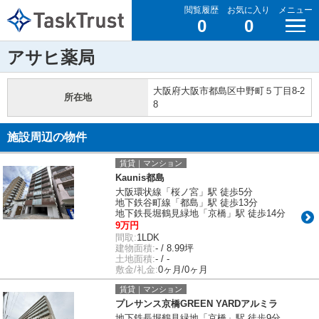
閲覧履歴
お気に入り
メニュー
0
0
アサヒ薬局
大阪府大阪市都島区中野町５丁目8-2
所在地
8
施設周辺の物件
賃貸｜マンション
Kaunis都島
大阪環状線「桜ノ宮」駅 徒歩5分
地下鉄谷町線「都島」駅 徒歩13分
地下鉄長堀鶴見緑地「京橋」駅 徒歩14分
9万円
間取:
1LDK
建物面積:
- / 8.99坪
土地面積:
- / -
敷金/礼金:
0ヶ月/0ヶ月
賃貸｜マンション
プレサンス京橋GREEN YARDアルミラ
地下鉄長堀鶴見緑地「京橋」駅 徒歩9分