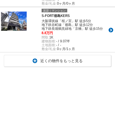
敷金/礼金:
0ヶ月/0ヶ月
賃貸｜マンション
S-FORT都島KERS
大阪環状線「桜ノ宮」駅 徒歩5分
地下鉄谷町線「都島」駅 徒歩12分
地下鉄長堀鶴見緑地「京橋」駅 徒歩15分
8.8万円
間取:
1K
建物面積:
- / 9.07坪
土地面積:
- / -
敷金/礼金:
0ヶ月/1ヶ月
近くの物件をもっと見る