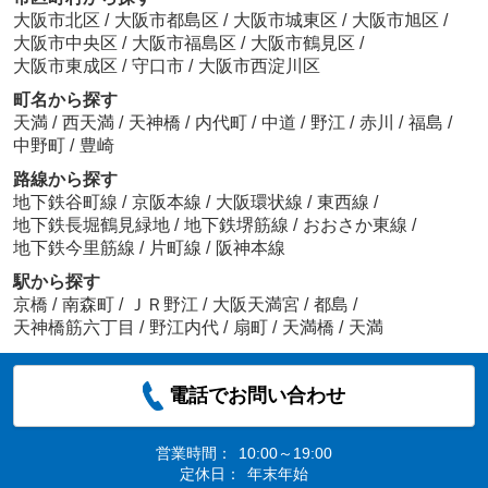
大阪市北区
/
大阪市都島区
/
大阪市城東区
/
大阪市旭区
/
大阪市中央区
/
大阪市福島区
/
大阪市鶴見区
/
大阪市東成区
/
守口市
/
大阪市西淀川区
町名から探す
天満
/
西天満
/
天神橋
/
内代町
/
中道
/
野江
/
赤川
/
福島
/
中野町
/
豊崎
路線から探す
地下鉄谷町線
/
京阪本線
/
大阪環状線
/
東西線
/
地下鉄長堀鶴見緑地
/
地下鉄堺筋線
/
おおさか東線
/
地下鉄今里筋線
/
片町線
/
阪神本線
駅から探す
京橋
/
南森町
/
ＪＲ野江
/
大阪天満宮
/
都島
/
天神橋筋六丁目
/
野江内代
/
扇町
/
天満橋
/
天満
電話でお問い合わせ
営業時間：
10:00～19:00
定休日：
年末年始