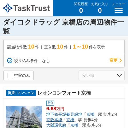
閲覧履歴
お気に入り
メニュー
0
0
ダイコクドラッグ 京橋店の周辺物件一
覧
10
10
1～10
該当物件数
件
空き数
件
件を表示
変更
絞り込み条件：
なし
空室のみ
レオンコンフォート京橋
賃貸 | マンション
敷0
6.68
万円
地下鉄長堀鶴見緑地
「
京橋
」駅 徒歩2分
京阪本線
「
京橋
」駅 徒歩4分
大阪環状線
「
京橋
」駅 徒歩6分