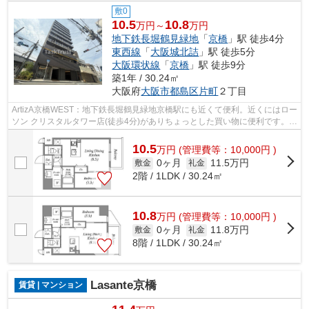
敷0
10.5
10.8
万円～
万円
地下鉄長堀鶴見緑地
「
京橋
」駅 徒歩4分
東西線
「
大阪城北詰
」駅 徒歩5分
大阪環状線
「
京橋
」駅 徒歩9分
築1年 / 30.24㎡
大阪府
大阪市都島区
片町
２丁目
ArtizA京橋WEST：地下鉄長堀鶴見緑地京橋駅にも近くて便利。近くにはロー
ソン クリスタルタワー店(徒歩4分)がありちょっとした買い物に便利です。共
用部にはエレベータ・敷地内ごみ置...
10.5
万
円
(管理費等：10,000円 )
0ヶ月
11.5万円
敷金
礼金
2階 / 1LDK / 30.24㎡
10.8
万
円
(管理費等：10,000円 )
0ヶ月
11.8万円
敷金
礼金
8階 / 1LDK / 30.24㎡
Lasante京橋
賃貸 | マンション