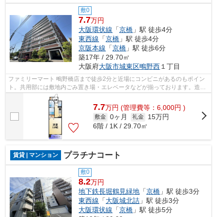
敷0
7.7
万円
大阪環状線
「
京橋
」駅 徒歩4分
東西線
「
京橋
」駅 徒歩4分
京阪本線
「
京橋
」駅 徒歩6分
築17年 / 29.70㎡
大阪府
大阪市城東区
鴫野西
１丁目
ファミリーマート 鴫野橋店まで徒歩2分と近場にコンビニがあるのもポイン
ト。共用部には敷地内ごみ置き場・エレベータなどが揃っております。造り
とデザインに関して、自信をもって情...
7.7
万
円
(管理費等：6,000円 )
0ヶ月
15万円
敷金
礼金
6階 / 1K / 29.70㎡
プラチナコート
賃貸 | マンション
敷0
8.2
万円
地下鉄長堀鶴見緑地
「
京橋
」駅 徒歩3分
東西線
「
大阪城北詰
」駅 徒歩3分
大阪環状線
「
京橋
」駅 徒歩5分