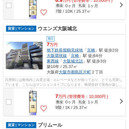
万
円
(管理費等：10,000円 )
0ヶ月
1ヶ月
敷金
礼金
7階 / 1DK / 25.37㎡
ウエンズ大阪城北
賃貸 | マンション
敷0
7
万円
地下鉄長堀鶴見緑地
「
京橋
」駅 徒歩2分
大阪環状線
「
京橋
」駅 徒歩6分
東西線
「
大阪城北詰
」駅 徒歩3分
築10年 / 25.37㎡
大阪府
大阪市都島区
片町
２丁目
共用部には敷地内ごみ置き場・エレベータなどが揃っており、とても充実し
ています。こちらはマンションタイプになります。眺望良好で景色が楽しめ
ます。夏場は特に涼しい通風良好な環...
7
万
円
(管理費等：10,000円 )
0ヶ月
1ヶ月
敷金
礼金
9階 / 1K / 25.37㎡
プリムール
賃貸 | マンション