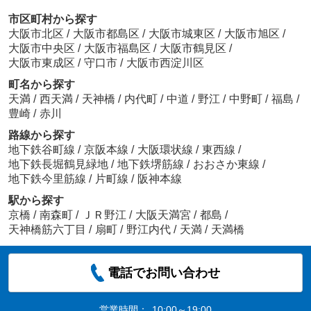
市区町村から探す
大阪市北区
/
大阪市都島区
/
大阪市城東区
/
大阪市旭区
/
大阪市中央区
/
大阪市福島区
/
大阪市鶴見区
/
大阪市東成区
/
守口市
/
大阪市西淀川区
町名から探す
天満
/
西天満
/
天神橋
/
内代町
/
中道
/
野江
/
中野町
/
福島
/
豊崎
/
赤川
路線から探す
地下鉄谷町線
/
京阪本線
/
大阪環状線
/
東西線
/
地下鉄長堀鶴見緑地
/
地下鉄堺筋線
/
おおさか東線
/
地下鉄今里筋線
/
片町線
/
阪神本線
駅から探す
京橋
/
南森町
/
ＪＲ野江
/
大阪天満宮
/
都島
/
天神橋筋六丁目
/
扇町
/
野江内代
/
天満
/
天満橋
電話でお問い合わせ
営業時間：
10:00～19:00