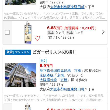
築8年 / 22.62㎡
大阪府
大阪市都島区
東野田町
１丁目
ぜひ一度見ていただきたい、「レオンコンフォート京橋」です。歩いて5分
の場所に、ダイコクドラッグ 京橋店があります。共用部には敷地内ごみ置き
場・エレベータなど様々な設備やサー...
6.68
万
円
(管理費等：8,200円 )
0ヶ月
1ヶ月
敷金
礼金
7階 / 1K / 22.62㎡
ビガーポリス346京橋Ⅱ
賃貸 | マンション
敷0
6.9
万円
地下鉄長堀鶴見緑地
「
京橋
」駅 徒歩2分
京阪本線
「
京橋
」駅 徒歩5分
大阪環状線
「
京橋
」駅 徒歩6分
築8年 / 25.37㎡
大阪府
大阪市都島区
東野田町
１丁目
ぜひ一度見ていただきたい、「ビガーポリス346京橋Ⅱ」です。薬や日用品
を買うのに便利なスギドラッグ 京橋駅西店まで、276mです。共用部にはエ
レベータ・敷地内ごみ置き場など様々な設...
6.9