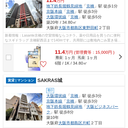
11.4
万円
地下鉄長堀鶴見緑地
「
京橋
」駅 徒歩1分
京阪本線
「
京橋
」駅 徒歩3分
大阪環状線
「
京橋
」駅 徒歩5分
築20年 / 34.80㎡
大阪府
大阪市都島区
東野田町
２丁目
新着情報：Lasante京橋の空室情報ならコチラ。薬や日用品を買うのに便利
なスギドラッグ 京橋駅西店まで140mです。共用部には敷地内ごみ置き場・
エレベータ2基など様々な設備やサービス...
11.4
万
円
(管理費等：15,000円 )
1ヶ月
1ヶ月
敷金
礼金
6階 / 1K / 34.80㎡
SAKRAS城
賃貸 | マンション
敷0
大阪環状線
「
京橋
」駅 徒歩3分
京阪本線
「
京橋
」駅 徒歩3分
地下鉄長堀鶴見緑地
「
大阪ビジネスパー
ク
」駅 徒歩8分
築10年
大阪府
大阪市都島区
片町
２丁目