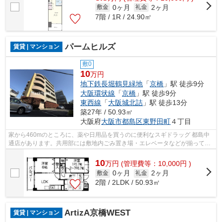
0ヶ月
2ヶ月
敷金
礼金
7階 / 1R / 24.90㎡
パームヒルズ
賃貸 | マンション
敷0
10
万円
地下鉄長堀鶴見緑地
「
京橋
」駅 徒歩9分
大阪環状線
「
京橋
」駅 徒歩9分
東西線
「
大阪城北詰
」駅 徒歩13分
築27年 / 50.93㎡
大阪府
大阪市都島区
東野田町
４丁目
家から460mのところに、薬や日用品を買うのに便利なスギドラッグ 都島中
通店があります。共用部には敷地内ごみ置き場・エレベータなどが揃ってお
ります。防犯対策もバッチリなマンショ...
10
万
円
(管理費等：10,000円 )
0ヶ月
2ヶ月
敷金
礼金
2階 / 2LDK / 50.93㎡
ArtizA京橋WEST
賃貸 | マンション