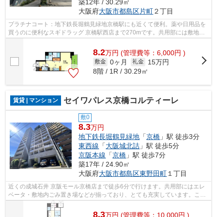
築12年 / 30.29㎡
大阪府
大阪市都島区
片町
２丁目
プラチナコート：地下鉄長堀鶴見緑地京橋駅にも近くて便利。薬や日用品を
買うのに便利なスギドラッグ 京橋駅西店まで270mです。共用部には敷地内
ごみ置き場・エレベータなどが揃ってお...
8.2
万
円
(管理費等：6,000円 )
0ヶ月
15万円
敷金
礼金
8階 / 1R / 30.29㎡
セイワパレス京橋コルティーレ
賃貸 | マンション
敷0
8.3
万円
地下鉄長堀鶴見緑地
「
京橋
」駅 徒歩3分
東西線
「
大阪城北詰
」駅 徒歩5分
京阪本線
「
京橋
」駅 徒歩7分
築17年 / 24.90㎡
大阪府
大阪市都島区
東野田町
１丁目
近くの成城石井 京阪モール京橋店まで徒歩6分で行けます。共用部にはエレ
ベータ・敷地内ごみ置き場などが揃っており、とても充実しています。こち
らの物件から400mのところに駐車場が...
8.3
万
円
(管理費等：10,000円 )