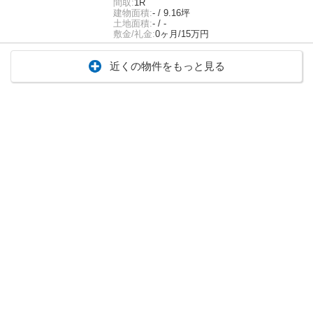
間取:
1R
建物面積:
- / 9.16坪
土地面積:
- / -
敷金/礼金:
0ヶ月/15万円
近くの物件をもっと見る