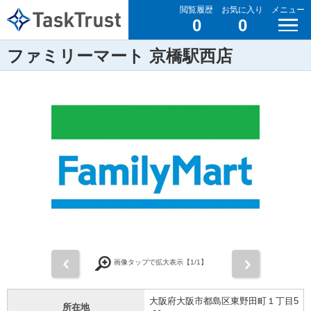
閲覧履歴
お気に入り
メニュー
0
0
ファミリーマート 京橋駅西店
前
次
画像タップで拡大表示【
1
/1】
大阪府大阪市都島区東野田町１丁目5
所在地