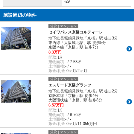
-29
施設周辺の物件
賃貸｜マンション
セイワパレス京橋コルティーレ
地下鉄長堀鶴見緑地「京橋」駅 徒歩3分
東西線「大阪城北詰」駅 徒歩5分
京阪本線「京橋」駅 徒歩7分
8.3万円
間取:
1R
建物面積:
- / 7.53坪
土地面積:
- / -
敷金/礼金:
0ヶ月/2ヶ月
賃貸｜マンション
エスリード京橋グランツ
地下鉄長堀鶴見緑地「京橋」駅 徒歩2分
京阪本線「京橋」駅 徒歩4分
大阪環状線「京橋」駅 徒歩8分
6.57万円
間取:
1K
建物面積:
- / 6.70坪
土地面積:
- / -
敷金/礼金:
0ヶ月/11.055万円
賃貸｜マンション