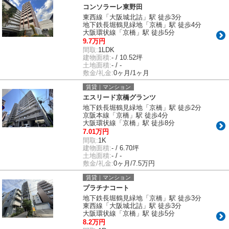
コンソラーレ東野田
東西線「大阪城北詰」駅 徒歩3分
地下鉄長堀鶴見緑地「京橋」駅 徒歩4分
大阪環状線「京橋」駅 徒歩5分
9.7万円
間取:
1LDK
建物面積:
- / 10.52坪
土地面積:
- / -
敷金/礼金:
0ヶ月/1ヶ月
賃貸｜マンション
エスリード京橋グランツ
地下鉄長堀鶴見緑地「京橋」駅 徒歩2分
京阪本線「京橋」駅 徒歩4分
大阪環状線「京橋」駅 徒歩8分
7.01万円
間取:
1K
建物面積:
- / 6.70坪
土地面積:
- / -
敷金/礼金:
0ヶ月/7.5万円
賃貸｜マンション
プラチナコート
地下鉄長堀鶴見緑地「京橋」駅 徒歩3分
東西線「大阪城北詰」駅 徒歩3分
大阪環状線「京橋」駅 徒歩5分
8.2万円