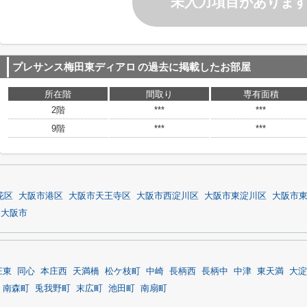
未入力項目がありま
プレサンス梅田東ディアロ
の過去に掲載したお部屋
所在階
間取り
専有面積
2階
***
***
9階
***
***
花区
大阪市港区
大阪市天王寺区
大阪市西淀川区
大阪市東淀川区
大阪市
東大阪市
庄東
同心
本庄西
天満橋
松ケ枝町
中崎
長柄西
長柄中
中津
東天満
大淀
南森町
兎我野町
末広町
池田町
南扇町