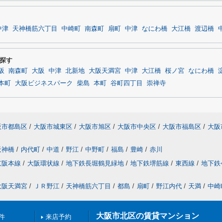
中津
天神橋筋六丁目
中崎町
南森町
扇町
中津
なにわ橋
大江橋
渡辺橋
探す
阪
南森町
大阪
中津
北新地
大阪天満宮
中津
大江橋
桜ノ宮
なにわ橋
本町
大阪ビジネスパーク
柴島
本町
谷町四丁目
崇禅寺
阪市都島区
/
大阪市城東区
/
大阪市旭区
/
大阪市中央区
/
大阪市福島区
/
大阪
天神橋
/
内代町
/
中道
/
野江
/
中野町
/
福島
/
豊崎
/
赤川
京阪本線
/
大阪環状線
/
地下鉄長堀鶴見緑地
/
地下鉄堺筋線
/
東西線
/
地下鉄
大阪天満宮
/
ＪＲ野江
/
天神橋筋六丁目
/
都島
/
扇町
/
野江内代
/
天満
/
中崎
大阪市北区の賃貸マンション
件
来店予約