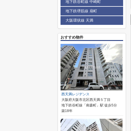
地下鉄谷町線 中崎町
地下鉄堺筋線 扇町
大阪環状線 天満
おすすめ物件
西天満レジデンス
大阪府大阪市北区西天満５丁目
地下鉄谷町線「南森町」駅 徒歩5分
築18年