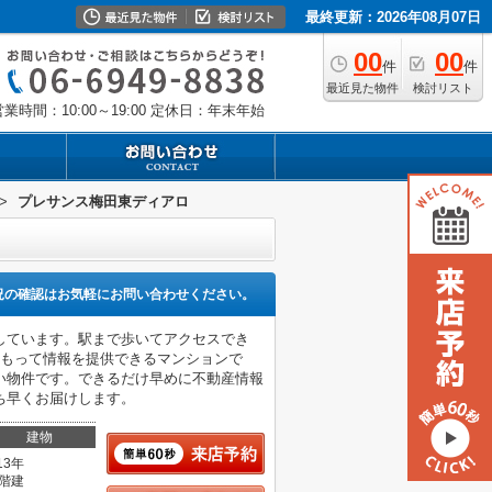
最終更新：2026年08月07日
00
00
件
件
最近見た物件
検討リスト
業時間：10:00～19:00
定休日：年末年始
>
プレサンス梅田東ディアロ
況の確認はお気軽にお問い合わせください。
しています。駅まで歩いてアクセスでき
をもって情報を提供できるマンションで
良い物件です。できるだけ早めに不動産情報
ち早くお届けします。
建物
13年
4階建