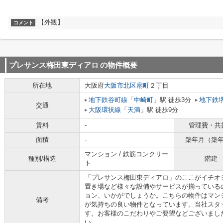
【外観】
コメント
プレサンス梅田東ディアロ
の物件概要
所在地
大阪府
大阪市北区
扇町
２丁目
地下鉄谷町線
「
中崎町
」駅 徒歩3分
地下鉄
交通
大阪環状線
「
天満
」駅 徒歩9分
賃料
-
管理費・共
面積
-
築年月（築
マンション / 鉄筋コンクリー
種別/構造
階建
ト
「プレサンス梅田東ディアロ」のここがイチオ
置き場など様々な設備やサービスが揃っているの
ョン、いかがでしょうか。こちらの物件はマン
備考
が気持ちの良い物件となっています。当社スタ
す。お客様のこだわりやご要望などございまし
い。