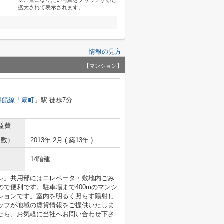
※ご覧になりたい写真をクリックすると
拡大されて表示されます。
情報の見方
【マンション】
堺筋線
「
扇町
」駅 徒歩7分
益費
-
年数）
2013年 2月 ( 築13年 )
14階建
シ。共用部にはエレベータ・敷地内ごみ
で便利です。駐車場まで400mのマンシ
ションです。室内を明るく照らす陽射し
ッフが地域の賃貸情報をご提供いたしま
たら、お気軽に当社へお問い合わせ下さ