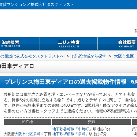
賃貸マンション／株式会社タスクトラスト
営
般の相談は株式会社タスクトラストへ
>
(賃貸)地域から探す
>
大阪市北区
梅田東ディアロ
プレサンス梅田東ディアロ
の過去掲載物件情報
現
共用部には敷地内ごみ置き場・エレベータなどが揃っており、とても充実
る、徒歩3分の距離に立地する物件です。造りとデザインに関して、自信
す。物件から駐車場までの距離は400mです。2駅利用可能なアクセスの
を集めたい方は当社スタッフまでご連絡ください。地域の不動産情報をい
所在地
交通
地下鉄谷町線
「
中崎町
」駅 徒歩3分
築
大阪府
大阪市北区
扇町
２丁目
地下鉄堺筋線
「
扇町
」駅 徒歩7分
1