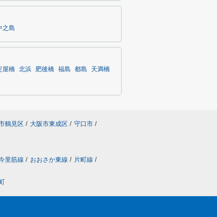
中之島
淀屋橋
北浜
肥後橋
福島
都島
天満橋
市鶴見区
/
大阪市東成区
/
守口市
/
今里筋線
/
おおさか東線
/
片町線
/
町