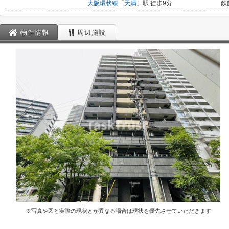
大阪環状線
「
天満
」駅 徒歩9分
鉄
物件情報
周辺施設
※写真や図と実際の現状とが異なる場合は現状を優先させていただきます