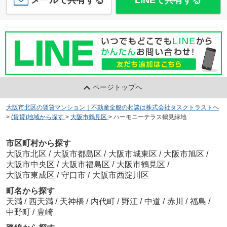
メールで共有する
LINEで共有する
ページトップへ
大阪市北区の賃貸マンション｜不動産全般の相談は株式会社タスクトラストへ
>
(賃貸)地域から探す
>
大阪市鶴見区
>
ハーモニーテラス鶴見緑地
市区町村から探す
大阪市北区
/
大阪市都島区
/
大阪市城東区
/
大阪市旭区
/
大阪市中央区
/
大阪市福島区
/
大阪市鶴見区
/
大阪市東成区
/
守口市
/
大阪市西淀川区
町名から探す
天満
/
西天満
/
天神橋
/
内代町
/
野江
/
中道
/
赤川
/
福島
/
中野町
/
豊崎