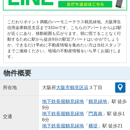
こだわりポイント満載のハーモニーテラス鶴見緑地。大阪厚生
信用金庫鶴見支店まで332mです。こちらのアパートからは2駅
が近くにあり、移動範囲も広がります。朝に慌てることなく行
動するために駅から徒歩9分の駅近アパートはいかがでしょう
か。できるだけ早めに不動産情報を集めたい方は当社スタッフ
までご連絡ください。地域の不動産情報をいち早くお届けしま
す。
物件概要
所在地
大阪府
大阪市鶴見区
浜
３丁目
地下鉄長堀鶴見緑地
「
鶴見緑地
」駅 徒歩
9分
地下鉄長堀鶴見緑地
「
門真南
」駅 徒歩1
交通
6分
地下鉄長堀鶴見緑地
「
横堤
」駅 徒歩21