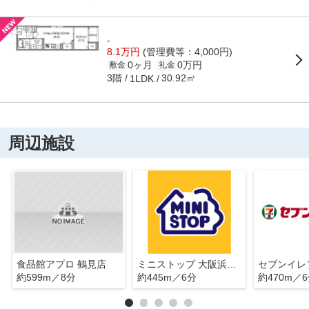
-
8.1万円
(管理費等：4,000円)
0ヶ月
0万円
敷金
礼金
3階
30.92㎡
1LDK
周辺施設
食品館アプロ 鶴見店
ミニストップ 大阪浜2丁目店
約599m／8分
約445m／6分
約470m／