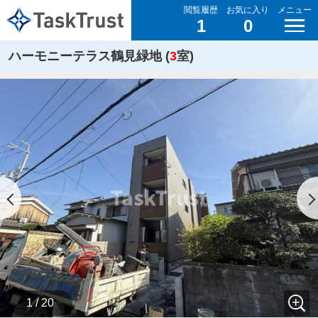
閲覧履歴
お気に入り
メニュー
1
0
ハーモニーテラス鶴見緑地 (
3
室)
1 / 20