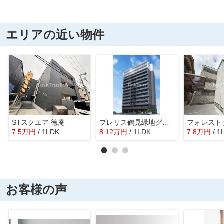
エリアの近い物件
STスクエア 徳庵
プレリス鶴見緑地グランガーデリア
7.5
万
円
/ 1LDK
8.12
万
円
/ 1LDK
7.8
万
円
/ 1
お客様の声