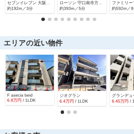
セブンイレブン 大阪清水駅前店
ローソン 守口南寺方北通一丁目店
約192m／3分
約393m／5分
約592m／
エリアの近い物件
F asecia beid
ジオグラン
グランデュ
6.8
万
円
/ 1LDK
6.4
万
円
/ 1LDK
6.45
万
円
/ 