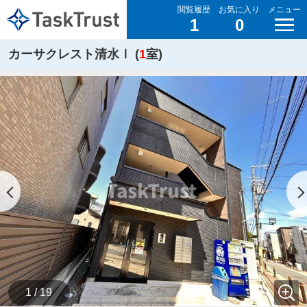
閲覧履歴
お気に入り
メニュー
1
0
カーサクレスト清水Ⅰ (
1
室)
1 / 19