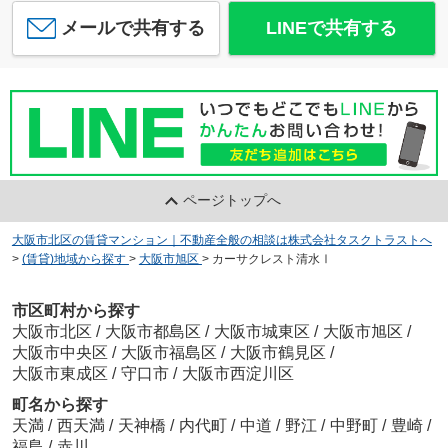
メールで共有する
LINEで共有する
ページトップへ
大阪市北区の賃貸マンション｜不動産全般の相談は株式会社タスクトラストへ
>
(賃貸)地域から探す
>
大阪市旭区
>
カーサクレスト清水Ⅰ
市区町村から探す
大阪市北区
/
大阪市都島区
/
大阪市城東区
/
大阪市旭区
/
大阪市中央区
/
大阪市福島区
/
大阪市鶴見区
/
大阪市東成区
/
守口市
/
大阪市西淀川区
町名から探す
天満
/
西天満
/
天神橋
/
内代町
/
中道
/
野江
/
中野町
/
豊崎
/
福島
/
赤川