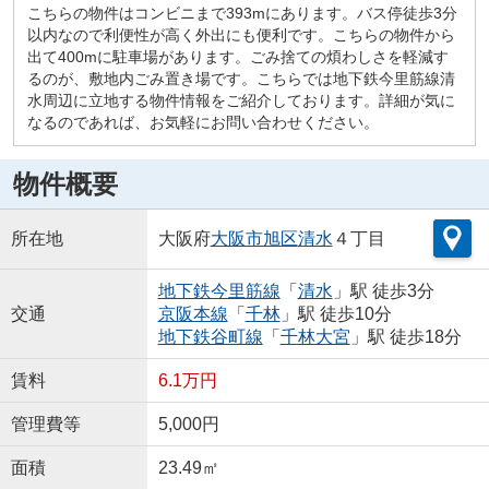
こちらの物件はコンビニまで393mにあります。バス停徒歩3分
以内なので利便性が高く外出にも便利です。こちらの物件から
出て400mに駐車場があります。ごみ捨ての煩わしさを軽減す
るのが、敷地内ごみ置き場です。こちらでは地下鉄今里筋線清
水周辺に立地する物件情報をご紹介しております。詳細が気に
なるのであれば、お気軽にお問い合わせください。
物件概要
所在地
大阪府
大阪市旭区
清水
４丁目
地下鉄今里筋線
「
清水
」駅 徒歩3分
交通
京阪本線
「
千林
」駅 徒歩10分
地下鉄谷町線
「
千林大宮
」駅 徒歩18分
賃料
6.1万円
管理費等
5,000円
面積
23.49㎡