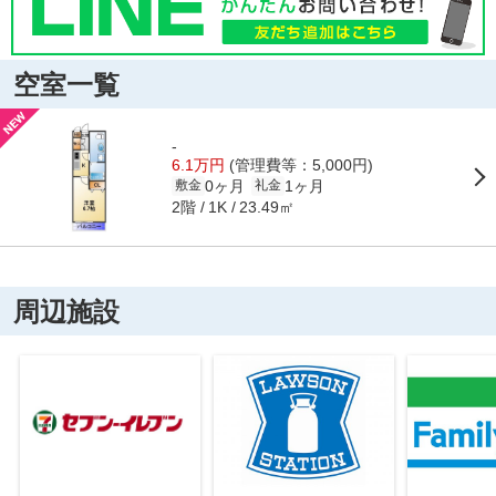
空室一覧
-
6.1万円
(管理費等：5,000円)
0ヶ月
1ヶ月
敷金
礼金
2階
23.49㎡
1K
周辺施設