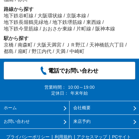
路線から探す
地下鉄谷町線
/
大阪環状線
/
京阪本線
/
地下鉄長堀鶴見緑地
/
地下鉄堺筋線
/
東西線
/
地下鉄今里筋線
/
おおさか東線
/
片町線
/
阪神本線
駅から探す
京橋
/
南森町
/
大阪天満宮
/
ＪＲ野江
/
天神橋筋六丁目
/
都島
/
扇町
/
野江内代
/
天満
/
中崎町
電話でお問い合わせ
営業時間：
10:00～19:00
定休日：
年末年始
ホーム
会社概要
お問い合わせ
来店予約
プライバシーポリシー
利用規約
アクセスマップ
PCサイト