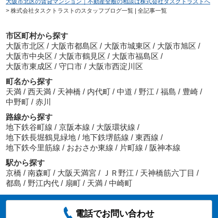
大阪市北区の賃貸マンション｜不動産全般の相談は株式会社タスクトラストへ
>
株式会社タスクトラストのスタッフブログ一覧 | 全記事一覧
市区町村から探す
大阪市北区
/
大阪市都島区
/
大阪市城東区
/
大阪市旭区
/
大阪市中央区
/
大阪市鶴見区
/
大阪市福島区
/
大阪市東成区
/
守口市
/
大阪市西淀川区
町名から探す
天満
/
西天満
/
天神橋
/
内代町
/
中道
/
野江
/
福島
/
豊崎
/
中野町
/
赤川
路線から探す
地下鉄谷町線
/
京阪本線
/
大阪環状線
/
地下鉄長堀鶴見緑地
/
地下鉄堺筋線
/
東西線
/
地下鉄今里筋線
/
おおさか東線
/
片町線
/
阪神本線
駅から探す
京橋
/
南森町
/
大阪天満宮
/
ＪＲ野江
/
天神橋筋六丁目
/
都島
/
野江内代
/
扇町
/
天満
/
中崎町
電話でお問い合わせ