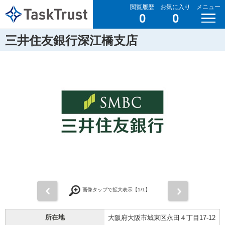
閲覧履歴
お気に入り
メニュー
0
0
三井住友銀行深江橋支店
前
次
画像タップで拡大表示【
1
/1】
所在地
大阪府大阪市城東区永田４丁目17-12