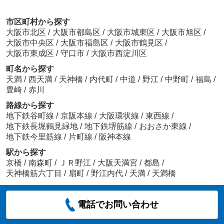
市区町村から探す
大阪市北区
/
大阪市都島区
/
大阪市城東区
/
大阪市旭区
/
大阪市中央区
/
大阪市福島区
/
大阪市鶴見区
/
大阪市東成区
/
守口市
/
大阪市西淀川区
町名から探す
天満
/
西天満
/
天神橋
/
内代町
/
中道
/
野江
/
中野町
/
福島
/
豊崎
/
赤川
路線から探す
地下鉄谷町線
/
京阪本線
/
大阪環状線
/
東西線
/
地下鉄長堀鶴見緑地
/
地下鉄堺筋線
/
おおさか東線
/
地下鉄今里筋線
/
片町線
/
阪神本線
駅から探す
京橋
/
南森町
/
ＪＲ野江
/
大阪天満宮
/
都島
/
天神橋筋六丁目
/
扇町
/
野江内代
/
天満
/
天満橋
電話でお問い合わせ