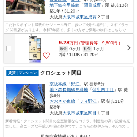
地下鉄今里筋線
「
関目成育
」駅 徒歩10分
築1年 / 31.20㎡
大阪府
大阪市城東区
成育
２丁目
こだわりポイント満載のセジュール野江。歩いて4分の場所に、スギドラッ
グ 関目店があります。令和7年築で、多くの方がご満足の物件はこちらで
す。こちらのマンションは2駅が近くにあ...
9.28
万
円
(管理費等：9,800円 )
0ヶ月
1ヶ月
敷金
礼金
2階 / 1LDK / 31.20㎡
クロシェット関目
賃貸 | マンション
京阪本線
「
野江
」駅 徒歩8分
地下鉄長堀鶴見緑地
「
蒲生四丁目
」駅 徒
歩8分
おおさか東線
「
ＪＲ野江
」駅 徒歩11分
築8年
大阪府
大阪市城東区
関目
１丁目
新着情報：クロシェット関目の空室情報ならコチラ。利便性の高い設備も充
実した、高ニーズな平成30年築の物件です。こちらの物件から、400mの距
離に駐車場があります。四季折々の風を...
現在空室情報がありません。