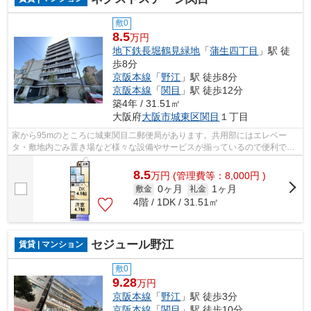
敷0
8.5
万円
地下鉄長堀鶴見緑地
「
蒲生四丁目
」駅 徒
歩8分
京阪本線
「
野江
」駅 徒歩8分
京阪本線
「
関目
」駅 徒歩12分
築4年 / 31.51㎡
大阪府
大阪市城東区
関目
１丁目
家から95mのところに城東関目二郵便局があります。共用部にはエレベー
タ・敷地内ごみ置き場など様々な設備やサービスが揃っているので便利で
す。景色を眺めることには心を癒す効果があ...
8.5
万
円
(管理費等：8,000円 )
0ヶ月
1ヶ月
敷金
礼金
4階 / 1DK / 31.51㎡
セジュール野江
賃貸 | マンション
敷0
9.28
万円
京阪本線
「
野江
」駅 徒歩3分
京阪本線
「
関目
」駅 徒歩10分