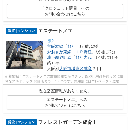
「クロシェット関目」への
お問い合わせはこちら
エステートノエ
賃貸 | マンション
敷0
京阪本線
「
野江
」駅 徒歩2分
おおさか東線
「
ＪＲ野江
」駅 徒歩2分
地下鉄谷町線
「
野江内代
」駅 徒歩11分
築13年
大阪府
大阪市城東区
成育
２丁目
新着情報：エステートノエの空室情報ならコチラ。薬や日用品を買うのに便
利なスギドラッグ 関目店まで、408mです。共用部にはエレベータ・敷地内
ごみ置き場など様々な設備やサービスが...
現在空室情報がありません。
「エステートノエ」への
お問い合わせはこちら
フォレストガーデン成育II
賃貸 | マンション