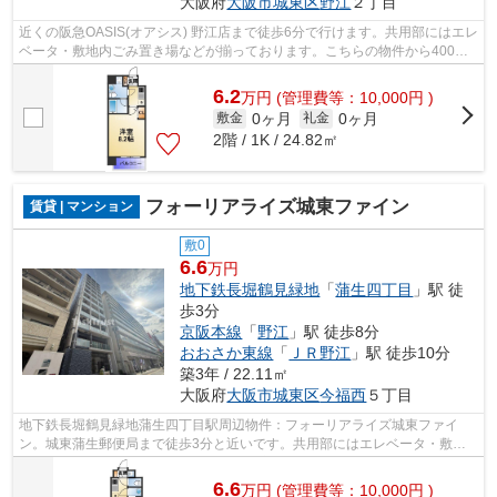
大阪府
大阪市城東区
野江
２丁目
近くの阪急OASIS(オアシス) 野江店まで徒歩6分で行けます。共用部にはエレ
ベータ・敷地内ごみ置き場などが揃っております。こちらの物件から400m
のところに駐車場があります。2駅利用...
6.2
万
円
(管理費等：10,000円 )
0ヶ月
0ヶ月
敷金
礼金
2階 / 1K / 24.82㎡
フォーリアライズ城東ファイン
賃貸 | マンション
敷0
6.6
万円
地下鉄長堀鶴見緑地
「
蒲生四丁目
」駅 徒
歩3分
京阪本線
「
野江
」駅 徒歩8分
おおさか東線
「
ＪＲ野江
」駅 徒歩10分
築3年 / 22.11㎡
大阪府
大阪市城東区
今福西
５丁目
地下鉄長堀鶴見緑地蒲生四丁目駅周辺物件：フォーリアライズ城東ファイ
ン。城東蒲生郵便局まで徒歩3分と近いです。共用部にはエレベータ・敷地
内ごみ置き場などが揃っており、とても充...
6.6
万
円
(管理費等：10,000円 )