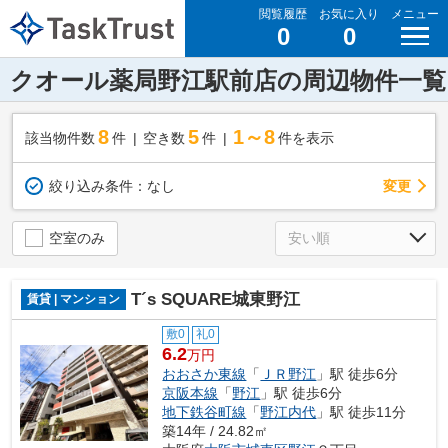
閲覧履歴
お気に入り
メニュー
0
0
クオール薬局野江駅前店の周辺物件一覧
8
5
1～8
該当物件数
件
空き数
件
件を表示
変更
絞り込み条件：
なし
空室のみ
T´s SQUARE城東野江
賃貸 | マンション
敷0
礼0
6.2
万円
おおさか東線
「
ＪＲ野江
」駅 徒歩6分
京阪本線
「
野江
」駅 徒歩6分
地下鉄谷町線
「
野江内代
」駅 徒歩11分
築14年 / 24.82㎡