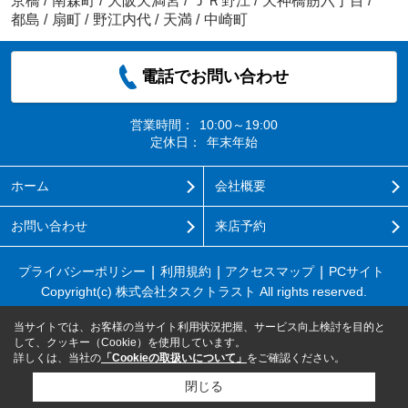
京橋
/
南森町
/
大阪天満宮
/
ＪＲ野江
/
天神橋筋六丁目
/
都島
/
扇町
/
野江内代
/
天満
/
中崎町
電話でお問い合わせ
営業時間：
10:00～19:00
定休日：
年末年始
ホーム
会社概要
お問い合わせ
来店予約
プライバシーポリシー
利用規約
アクセスマップ
PCサイト
Copyright(c) 株式会社タスクトラスト All rights reserved.
当サイトでは、お客様の当サイト利用状況把握、サービス向上検討を目的と
して、クッキー（Cookie）を使用しています。
詳しくは、当社の
「Cookieの取扱いについて」
をご確認ください。
閉じる