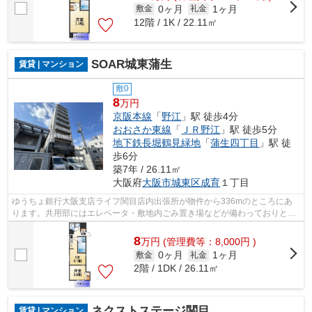
0ヶ月
1ヶ月
敷金
礼金
12階 / 1K / 22.11㎡
SOAR城東蒲生
賃貸 | マンション
敷0
8
万円
京阪本線
「
野江
」駅 徒歩4分
おおさか東線
「
ＪＲ野江
」駅 徒歩5分
地下鉄長堀鶴見緑地
「
蒲生四丁目
」駅 徒
歩6分
築7年 / 26.11㎡
大阪府
大阪市城東区
成育
１丁目
ゆうちょ銀行大阪支店ライフ関目店内出張所が物件から336mのところにあ
ります。共用部にはエレベータ・敷地内ごみ置き場などが備わっておりとて
も充実しています。徒歩4分の位置に駅が...
8
万
円
(管理費等：8,000円 )
0ヶ月
1ヶ月
敷金
礼金
2階 / 1DK / 26.11㎡
ネクストステージ関目
賃貸 | マンション