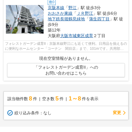
敷0
京阪本線
「
野江
」駅 徒歩3分
おおさか東線
「
ＪＲ野江
」駅 徒歩6分
地下鉄長堀鶴見緑地
「
蒲生四丁目
」駅 徒
歩9分
築12年
大阪府
大阪市城東区
成育
２丁目
フォレストガーデン成育II：京阪本線野江にも近くて便利。日用品を揃えるの
に便利なホームセンター「コーナン 関目店」まで、101mです。共用部に
はエレベータ・敷地内ごみ置き場など...
現在空室情報がありません。
「フォレストガーデン成育II」への
お問い合わせはこちら
8
5
1～8
該当物件数
件
空き数
件
件を表示
変更
絞り込み条件：
なし