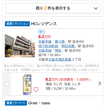
2
残り
件を表示する
HCレジデンス
賃貸 | マンション
敷0
8.2
万円
京阪本線
「
森小路
」駅 徒歩4分
地下鉄谷町線
「
関目高殿
」駅 徒歩9分
京阪本線
「
関目
」駅 徒歩9分
築7年 / 32.68㎡
大阪府
大阪市旭区
新森
２丁目
家から493mのところに、薬や日用品を買うのに便利なたけのこ薬局関目店
があります。共用部にはエレベータ・敷地内ごみ置き場などが揃っており、
とても充実しています。移動範囲が広が...
8.2
万
円
(管理費等：7,000円 )
0ヶ月
1ヶ月
敷金
礼金
3階 / 1LDK / 32.68㎡
Gran・casa
賃貸 | アパート