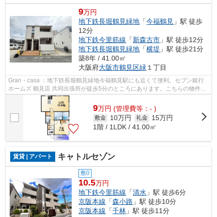
9
万円
地下鉄長堀鶴見緑地
「
今福鶴見
」駅 徒歩
12分
地下鉄今里筋線
「
新森古市
」駅 徒歩12分
地下鉄長堀鶴見緑地
「
横堤
」駅 徒歩21分
築8年 / 41.00㎡
大阪府
大阪市鶴見区
緑
１丁目
Gran・casa ：地下鉄長堀鶴見緑地今福鶴見駅にも近くて便利。セブン銀行
ホームズ 鶴見店 共同出張所が徒歩5分のところにあります。こちらの物件か
ら400mのところに駐車場があります。...
9
万
円
(管理費等：- )
10万円
15万円
敷金
礼金
1階 / 1LDK / 41.00㎡
キャトルセゾン
賃貸 | アパート
敷0
10.5
万円
地下鉄今里筋線
「
清水
」駅 徒歩6分
京阪本線
「
森小路
」駅 徒歩10分
京阪本線
「
千林
」駅 徒歩11分