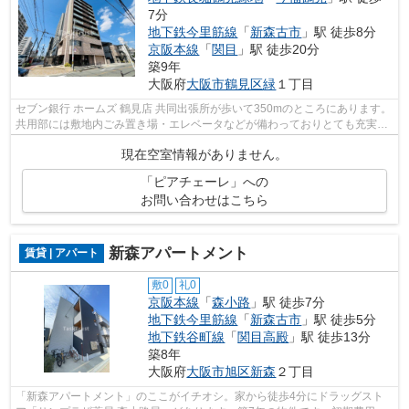
7分
地下鉄今里筋線
「
新森古市
」駅 徒歩8分
京阪本線
「
関目
」駅 徒歩20分
築9年
大阪府
大阪市鶴見区
緑
１丁目
セブン銀行 ホームズ 鶴見店 共同出張所が歩いて350mのところにあります。
共用部には敷地内ごみ置き場・エレベータなどが備わっておりとても充実し
ています。昼間の電気代も抑えられる...
現在空室情報がありません。
「ピアチェーレ」への
お問い合わせはこちら
新森アパートメント
賃貸 | アパート
敷0
礼0
京阪本線
「
森小路
」駅 徒歩7分
地下鉄今里筋線
「
新森古市
」駅 徒歩5分
地下鉄谷町線
「
関目高殿
」駅 徒歩13分
築8年
大阪府
大阪市旭区
新森
２丁目
「新森アパートメント」のここがイチオシ。家から徒歩4分にドラッグスト