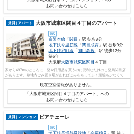
お問い合わせはこちら
大阪市城東区関目４丁目のアパート
賃貸 | アパート
敷0
京阪本線
「
関目
」駅 徒歩9分
地下鉄今里筋線
「
関目成育
」駅 徒歩9分
地下鉄谷町線
「
関目高殿
」駅 徒歩12分
築6年
大阪府
大阪市城東区
関目
４丁目
家から497mのところに、薬や日用品を買うのに便利なたけのこ薬局関目店
があります。敷地内ごみ置き場があればごみをもって歩く距離も少なくてす
みます。こちらの物件はアパートです。...
現在空室情報がありません。
「大阪市城東区関目４丁目のアパート」への
お問い合わせはこちら
ピアチェーレ
賃貸 | マンション
敷0
地下鉄長堀鶴見緑地
「
今福鶴見
」駅 徒歩