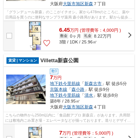
大阪府
大阪市旭区
新森
７丁目
「グランデュール新森」のここがイチオシ。家から478mのところに、薬や
日用品を買うのに便利なサンプラザ薬局 森小路局があります。駅から徒歩6
分の物件で、アクセス良好です。こちら...
6.45
万
円
(管理費等：4,000円 )
0ヶ月
8.22万円
敷金
礼金
3階 / 1DK / 25.96㎡
Villetta新森公園
賃貸 | マンション
敷0
7
万円
地下鉄今里筋線
「
新森古市
」駅 徒歩5分
京阪本線
「
森小路
」駅 徒歩9分
地下鉄今里筋線
「
清水
」駅 徒歩8分
築8年 / 28.95㎡
大阪府
大阪市旭区
新森
４丁目
こちらの物件から250m以内に「食品館アプロ 新森店」があります。共用部
には敷地内ごみ置き場・エレベータなどが揃っております。造りとデザイン
に関して、自信をもって情報を提供でき...
7
万
円
(管理費等：5,000円 )