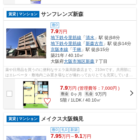
サンフレンズ新森
賃貸 | マンション
敷0
7.9
万円
地下鉄今里筋線
「
清水
」駅 徒歩8分
地下鉄今里筋線
「
新森古市
」駅 徒歩14分
京阪本線
「
千林
」駅 徒歩15分
築21年 / 40.10㎡
大阪府
大阪市旭区
新森
７丁目
薬や日用品を買うのに便利なサエラ薬局新森店まで、210mです。共用部に
はエレベータ・敷地内ごみ置き場などが備わっておりとても充実していま
す。通勤やお出かけに便利な、徒歩8分に駅...
7.9
万
円
(管理費等：7,000円 )
0ヶ月
9万円
敷金
礼金
5階 / 1LDK / 40.10㎡
メイクス大阪鶴見
賃貸 | マンション
敷0
礼0
新築
7.95
9.1
万円～
万円