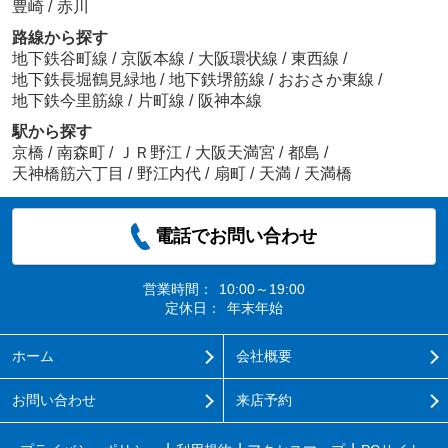
豊崎
/
赤川
路線から探す
地下鉄谷町線
/
京阪本線
/
大阪環状線
/
東西線
/
地下鉄長堀鶴見緑地
/
地下鉄堺筋線
/
おおさか東線
/
地下鉄今里筋線
/
片町線
/
阪神本線
駅から探す
京橋
/
南森町
/
ＪＲ野江
/
大阪天満宮
/
都島
/
天神橋筋六丁目
/
野江内代
/
扇町
/
天満
/
天満橋
電話でお問い合わせ
営業時間：
10:00～19:00
定休日：
年末年始
ホーム
会社概要
お問い合わせ
来店予約