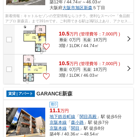
築12年 / 44.74㎡～46.03㎡
大阪府
大阪市旭区
新森
５丁目
新着情報：キャトルセゾンの空室情報ならコチラ。便利なスーパー「食品館
アプロ 新森店」まで391mです。ご利用できる駅は3駅以上あり、アクセスの
良い立地です。駐車場まで400mの物件...
10.5
万
円
(管理費等：7,000円 )
0万円
18万円
敷金
礼金
3階 / 1LDK / 44.74㎡
10.5
万
円
(管理費等：7,000円 )
0万円
18万円
敷金
礼金
3階 / 1LDK / 46.03㎡
GARANCE新森
賃貸 | アパート
敷0
11.1
万円
地下鉄谷町線
「
関目高殿
」駅 徒歩5分
京阪本線
「
森小路
」駅 徒歩7分
京阪本線
「
関目
」駅 徒歩8分
築4年 / 40.36㎡～48.54㎡