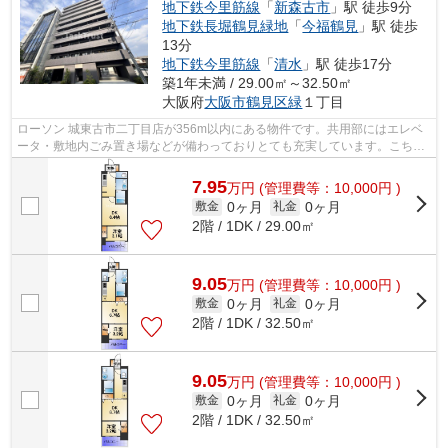
地下鉄今里筋線
「
新森古市
」駅 徒歩9分
地下鉄長堀鶴見緑地
「
今福鶴見
」駅 徒歩
13分
地下鉄今里筋線
「
清水
」駅 徒歩17分
築1年未満 / 29.00㎡～32.50㎡
大阪府
大阪市鶴見区
緑
１丁目
ローソン 城東古市二丁目店が356m以内にある物件です。共用部にはエレベ
ータ・敷地内ごみ置き場などが備わっておりとても充実しています。こちら
の物件では初期費用をカードでお支払い...
7.95
万
円
(管理費等：10,000円 )
0ヶ月
0ヶ月
敷金
礼金
2階 / 1DK / 29.00㎡
9.05
万
円
(管理費等：10,000円 )
0ヶ月
0ヶ月
敷金
礼金
2階 / 1DK / 32.50㎡
9.05
万
円
(管理費等：10,000円 )
0ヶ月
0ヶ月
敷金
礼金
2階 / 1DK / 32.50㎡