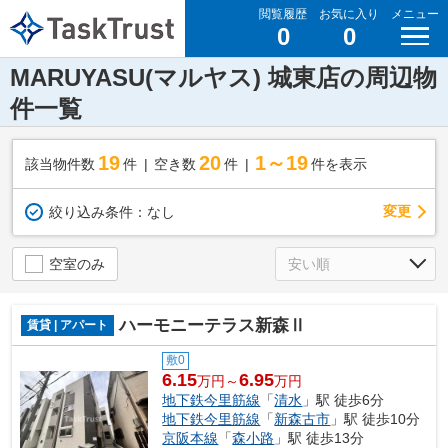
閲覧履歴
お気に入り
メニュー
0
0
MARUYASU(マルヤス) 城東店の周辺物
件一覧
19
20
1～19
該当物件数
件
空き数
件
件を表示
変更
絞り込み条件：
なし
空室のみ
ハーモニーテラス新森Ⅱ
賃貸 | アパート
敷0
6.15
6.95
万円～
万円
地下鉄今里筋線
「
清水
」駅 徒歩6分
地下鉄今里筋線
「
新森古市
」駅 徒歩10分
京阪本線
「
森小路
」駅 徒歩13分