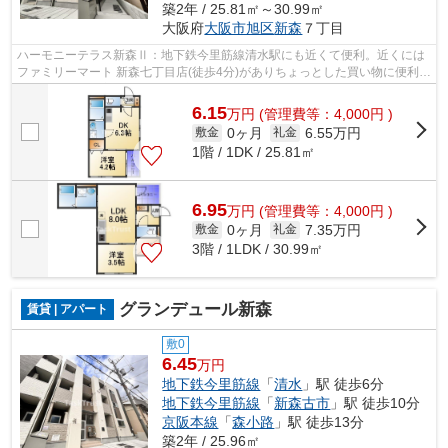
築2年 / 25.81㎡～30.99㎡
大阪府
大阪市旭区
新森
７丁目
ハーモニーテラス新森Ⅱ：地下鉄今里筋線清水駅にも近くて便利。近くには
ファミリーマート 新森七丁目店(徒歩4分)がありちょっとした買い物に便利で
す。2023年9月完成、まだまだ新しい...
6.15
万
円
(管理費等：4,000円 )
0ヶ月
6.55万円
敷金
礼金
1階 / 1DK / 25.81㎡
6.95
万
円
(管理費等：4,000円 )
0ヶ月
7.35万円
敷金
礼金
3階 / 1LDK / 30.99㎡
グランデュール新森
賃貸 | アパート
敷0
6.45
万円
地下鉄今里筋線
「
清水
」駅 徒歩6分
地下鉄今里筋線
「
新森古市
」駅 徒歩10分
京阪本線
「
森小路
」駅 徒歩13分
築2年 / 25.96㎡