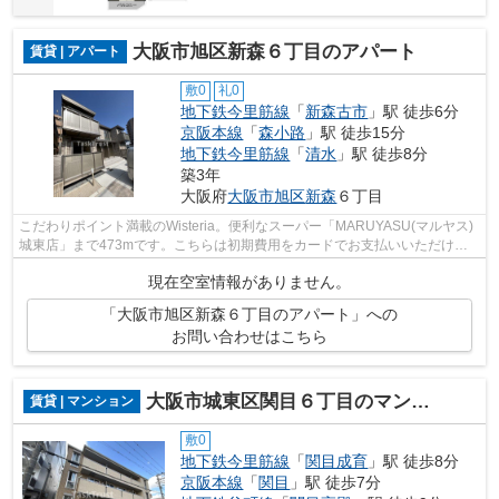
大阪市旭区新森６丁目のアパート
賃貸 | アパート
敷0
礼0
地下鉄今里筋線
「
新森古市
」駅 徒歩6分
京阪本線
「
森小路
」駅 徒歩15分
地下鉄今里筋線
「
清水
」駅 徒歩8分
築3年
大阪府
大阪市旭区
新森
６丁目
こだわりポイント満載のWisteria。便利なスーパー「MARUYASU(マルヤス)
城東店」まで473mです。こちらは初期費用をカードでお支払いいただける
アパートです。付近に駅が2つあるので、...
現在空室情報がありません。
「大阪市旭区新森６丁目のアパート」への
お問い合わせはこちら
大阪市城東区関目６丁目のマンション
賃貸 | マンション
敷0
地下鉄今里筋線
「
関目成育
」駅 徒歩8分
京阪本線
「
関目
」駅 徒歩7分