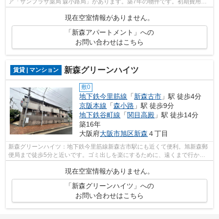
ア「サンプラザ薬局 森小路局」があります。築7年の物件です。初期費用の
カード決済ができます。当社スタッフが...
現在空室情報がありません。
「新森アパートメント」への
お問い合わせはこちら
新森グリーンハイツ
賃貸 | マンション
敷0
地下鉄今里筋線
「
新森古市
」駅 徒歩4分
京阪本線
「
森小路
」駅 徒歩9分
地下鉄谷町線
「
関目高殿
」駅 徒歩14分
築16年
大阪府
大阪市旭区
新森
４丁目
新森グリーンハイツ：地下鉄今里筋線新森古市駅にも近くて便利。旭新森郵
便局まで徒歩5分と近いです。ゴミ出しを楽にするために、遠くまで行かず
に済むゴミ置き場を共用部に設置してい...
現在空室情報がありません。
「新森グリーンハイツ」への
お問い合わせはこちら