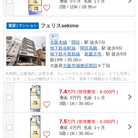
0ヶ月
1ヶ月
敷金
礼金
2階 / 1DK / 28.95㎡
フェリスsekime
賃貸 | マンション
敷0
京阪本線
「
関目
」駅 徒歩7分
地下鉄谷町線
「
関目高殿
」駅 徒歩9分
地下鉄今里筋線
「
新森古市
」駅 徒歩9分
築19年 / 35.00㎡
大阪府
大阪市城東区
関目
６丁目
共用部には敷地内ごみ置き場・エレベータなどが揃っており、とても充実し
ています。こちらの物件はマンションです。電車での移動がより便利にな
る、2駅利用可能なマンションです。眺め...
7.4
万
円
(管理費等：8,000円 )
0万円
1ヶ月
敷金
礼金
3階 / 1K / 35.00㎡
7.5
万
円
(管理費等：8,000円 )
0万円
1ヶ月
敷金
礼金
5階 / 1K / 35.00㎡