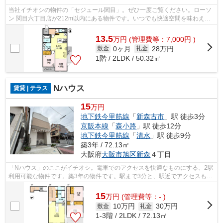
当社イチオシの物件の「セジュール関目」。ぜひ一度ご覧ください。ローソ
ン 関目六丁目店が212m以内にある物件です。いつでも快適空間を味わえる
通風良好な気持ちよい物件。徒歩8分に...
13.5
万
円
(管理費等：7,000円 )
0ヶ月
28万円
敷金
礼金
1階 / 2LDK / 50.32㎡
Nハウス
賃貸 | テラス
15
万円
地下鉄今里筋線
「
新森古市
」駅 徒歩3分
京阪本線
「
森小路
」駅 徒歩12分
地下鉄今里筋線
「
清水
」駅 徒歩9分
築3年 / 72.13㎡
大阪府
大阪市旭区
新森
４丁目
「Nハウス」のここがイチオシ。電車でのアクセスを快適なものにする、2駅
利用可能な物件です。築3年の物件です。駅まで3分と、駅近でアクセスも良
好な物件です。大阪市旭区や地下鉄今...
15
万
円
(管理費等：- )
10万円
30万円
敷金
礼金
1-3階 / 2LDK / 72.13㎡