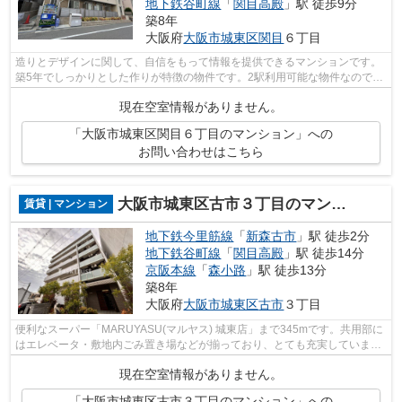
地下鉄谷町線
「
関目高殿
」駅 徒歩9分
築8年
大阪府
大阪市城東区
関目
６丁目
造りとデザインに関して、自信をもって情報を提供できるマンションです。
築5年でしっかりとした作りが特徴の物件です。2駅利用可能な物件なので、
用途や行き先に応じて経路を選択でき...
現在空室情報がありません。
「大阪市城東区関目６丁目のマンション」への
お問い合わせはこちら
大阪市城東区古市３丁目のマンション
賃貸 | マンション
地下鉄今里筋線
「
新森古市
」駅 徒歩2分
地下鉄谷町線
「
関目高殿
」駅 徒歩14分
京阪本線
「
森小路
」駅 徒歩13分
築8年
大阪府
大阪市城東区
古市
３丁目
便利なスーパー「MARUYASU(マルヤス) 城東店」まで345mです。共用部に
はエレベータ・敷地内ごみ置き場などが揃っており、とても充実していま
す。ご紹介するのは2018年1月竣工・築5年の...
現在空室情報がありません。
「大阪市城東区古市３丁目のマンション」への