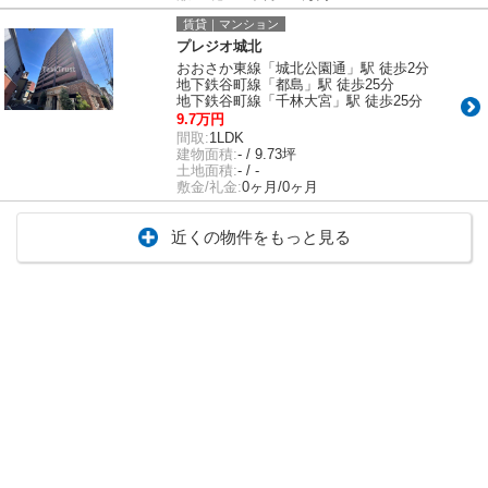
賃貸｜マンション
プレジオ城北
おおさか東線「城北公園通」駅 徒歩2分
地下鉄谷町線「都島」駅 徒歩25分
地下鉄谷町線「千林大宮」駅 徒歩25分
9.7万円
間取:
1LDK
建物面積:
- / 9.73坪
土地面積:
- / -
敷金/礼金:
0ヶ月/0ヶ月
近くの物件をもっと見る