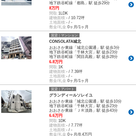
地下鉄谷町線「都島」駅 徒歩29分
8万円
間取:
1LDK
建物面積:
- / 10.72坪
土地面積:
- / -
敷金/礼金:
0ヶ月/1ヶ月
賃貸｜マンション
CONSOLATA城北
おおさか東線「城北公園通」駅 徒歩3分
地下鉄谷町線「千林大宮」駅 徒歩23分
地下鉄谷町線「関目高殿」駅 徒歩28分
6.8万円
間取:
1K
建物面積:
- / 7.39坪
土地面積:
- / -
敷金/礼金:
0ヶ月/1ヶ月
賃貸｜アパート
グランディールソレイユ
おおさか東線「城北公園通」駅 徒歩10分
地下鉄谷町線「千林大宮」駅 徒歩23分
おおさか東線「ＪＲ淡路」駅 徒歩43分
6.6万円
間取:
1DK
建物面積:
- / 7.77坪
土地面積:
- / -
敷金/礼金:
0ヶ月/8.4万円