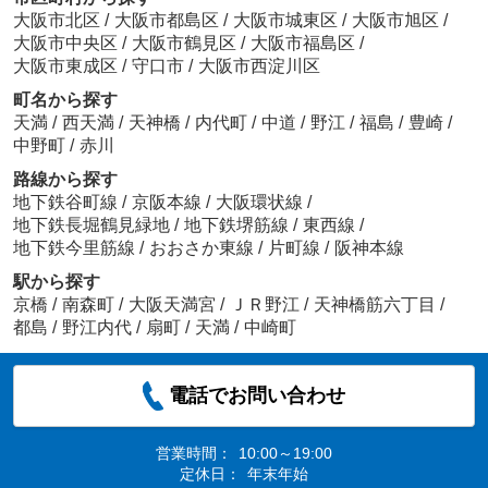
大阪市北区
/
大阪市都島区
/
大阪市城東区
/
大阪市旭区
/
大阪市中央区
/
大阪市鶴見区
/
大阪市福島区
/
大阪市東成区
/
守口市
/
大阪市西淀川区
町名から探す
天満
/
西天満
/
天神橋
/
内代町
/
中道
/
野江
/
福島
/
豊崎
/
中野町
/
赤川
路線から探す
地下鉄谷町線
/
京阪本線
/
大阪環状線
/
地下鉄長堀鶴見緑地
/
地下鉄堺筋線
/
東西線
/
地下鉄今里筋線
/
おおさか東線
/
片町線
/
阪神本線
駅から探す
京橋
/
南森町
/
大阪天満宮
/
ＪＲ野江
/
天神橋筋六丁目
/
都島
/
野江内代
/
扇町
/
天満
/
中崎町
電話でお問い合わせ
営業時間：
10:00～19:00
定休日：
年末年始