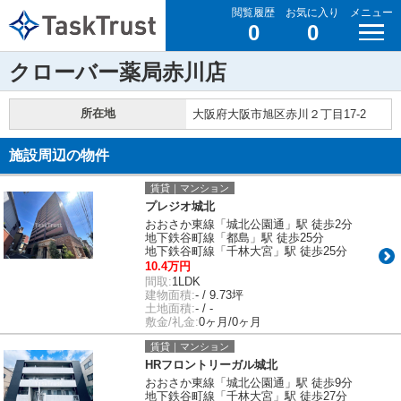
閲覧履歴
お気に入り
メニュー
0
0
クローバー薬局赤川店
所在地
大阪府大阪市旭区赤川２丁目17-2
施設周辺の物件
賃貸｜マンション
プレジオ城北
おおさか東線「城北公園通」駅 徒歩2分
地下鉄谷町線「都島」駅 徒歩25分
地下鉄谷町線「千林大宮」駅 徒歩25分
10.4万円
間取:
1LDK
建物面積:
- / 9.73坪
土地面積:
- / -
敷金/礼金:
0ヶ月/0ヶ月
賃貸｜マンション
HRフロントリーガル城北
おおさか東線「城北公園通」駅 徒歩9分
地下鉄谷町線「千林大宮」駅 徒歩27分