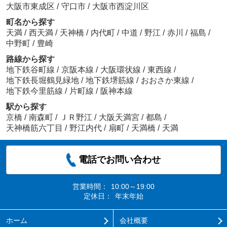
大阪市東成区
/
守口市
/
大阪市西淀川区
町名から探す
天満
/
西天満
/
天神橋
/
内代町
/
中道
/
野江
/
赤川
/
福島
/
中野町
/
豊崎
路線から探す
地下鉄谷町線
/
京阪本線
/
大阪環状線
/
東西線
/
地下鉄長堀鶴見緑地
/
地下鉄堺筋線
/
おおさか東線
/
地下鉄今里筋線
/
片町線
/
阪神本線
駅から探す
京橋
/
南森町
/
ＪＲ野江
/
大阪天満宮
/
都島
/
天神橋筋六丁目
/
野江内代
/
扇町
/
天満橋
/
天満
電話でお問い合わせ
営業時間：
10:00～19:00
定休日：
年末年始
ホーム
会社概要