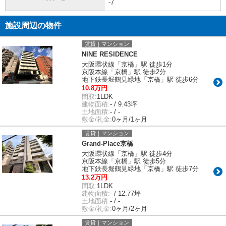
-7
施設周辺の物件
賃貸｜マンション
NINE RESIDENCE
大阪環状線「京橋」駅 徒歩1分
京阪本線「京橋」駅 徒歩2分
地下鉄長堀鶴見緑地「京橋」駅 徒歩6分
10.8万円
間取:
1LDK
建物面積:
- / 9.43坪
土地面積:
- / -
敷金/礼金:
0ヶ月/1ヶ月
賃貸｜マンション
Grand-Place京橋
大阪環状線「京橋」駅 徒歩4分
京阪本線「京橋」駅 徒歩5分
地下鉄長堀鶴見緑地「京橋」駅 徒歩7分
13.2万円
間取:
1LDK
建物面積:
- / 12.77坪
土地面積:
- / -
敷金/礼金:
0ヶ月/2ヶ月
賃貸｜マンション