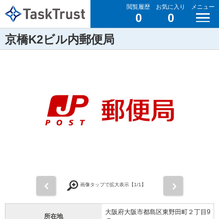
閲覧履歴
お気に入り
メニュー
0
0
京橋K2ビル内郵便局
前
次
画像タップで拡大表示【
1
/1】
大阪府大阪市都島区東野田町２丁目9
所在地