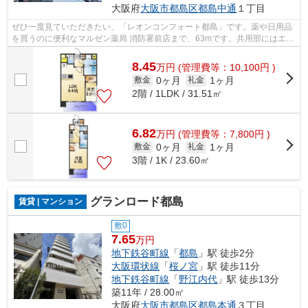
大阪府
大阪市都島区
都島中通
１丁目
ぜひ一度見ていただきたい、「レオンコンフォート都島」です。薬や日用品
を買うのに便利なマルゼン薬局 消防署前店まで、63mです。共用部にはエレ
ベータ・敷地内ごみ置き場などが揃っ...
8.45
万
円
(管理費等：10,100円 )
0ヶ月
1ヶ月
敷金
礼金
2階 / 1LDK / 31.51㎡
6.82
万
円
(管理費等：7,800円 )
0ヶ月
1ヶ月
敷金
礼金
3階 / 1K / 23.60㎡
グランロード都島
賃貸 | マンション
敷0
7.65
万円
地下鉄谷町線
「
都島
」駅 徒歩2分
大阪環状線
「
桜ノ宮
」駅 徒歩11分
地下鉄谷町線
「
野江内代
」駅 徒歩13分
築11年 / 28.00㎡
大阪府
大阪市都島区
都島本通
３丁目