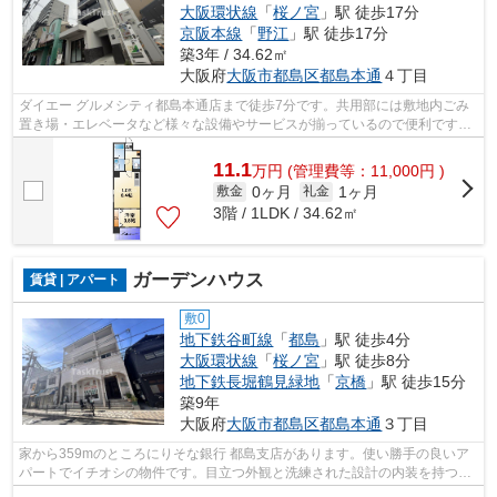
大阪環状線
「
桜ノ宮
」駅 徒歩17分
京阪本線
「
野江
」駅 徒歩17分
築3年 / 34.62㎡
大阪府
大阪市都島区
都島本通
４丁目
ダイエー グルメシティ都島本通店まで徒歩7分です。共用部には敷地内ごみ
置き場・エレベータなど様々な設備やサービスが揃っているので便利です。
駅から徒歩6分に立地する物件です。防...
11.1
万
円
(管理費等：11,000円 )
0ヶ月
1ヶ月
敷金
礼金
3階 / 1LDK / 34.62㎡
ガーデンハウス
賃貸 | アパート
敷0
地下鉄谷町線
「
都島
」駅 徒歩4分
大阪環状線
「
桜ノ宮
」駅 徒歩8分
地下鉄長堀鶴見緑地
「
京橋
」駅 徒歩15分
築9年
大阪府
大阪市都島区
都島本通
３丁目
家から359mのところにりそな銀行 都島支店があります。使い勝手の良いア
パートでイチオシの物件です。目立つ外観と洗練された設計の内装を持つデ
ザイナーズ。初期費用をカードでお支払...