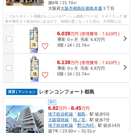
築6年 / 21.74㎡
大阪府
大阪市都島区
都島本通
３丁目
こだわりポイント満載のレジュールアッシュ都島ブリーゼ。スギドラッグ 都
島中通店まで徒歩6分にあるので、体調が悪くなっても安心。共用部にはエ
レベータ・敷地内ごみ置き場などが揃...
6.039
万
円
(管理費等：7,610円 )
0ヶ月
6.8万円
敷金
礼金
3階 / 1K / 21.74㎡
6.139
万
円
(管理費等：7,610円 )
0ヶ月
6.9万円
敷金
礼金
5階 / 1K / 21.74㎡
レオンコンフォート都島
賃貸 | マンション
敷0
6.82
8.45
万円～
万円
地下鉄谷町線
「
都島
」駅 徒歩5分
大阪環状線
「
桜ノ宮
」駅 徒歩7分
地下鉄谷町線
「
野江内代
」駅 徒歩14分
築7年 / 23.60㎡～31.51㎡