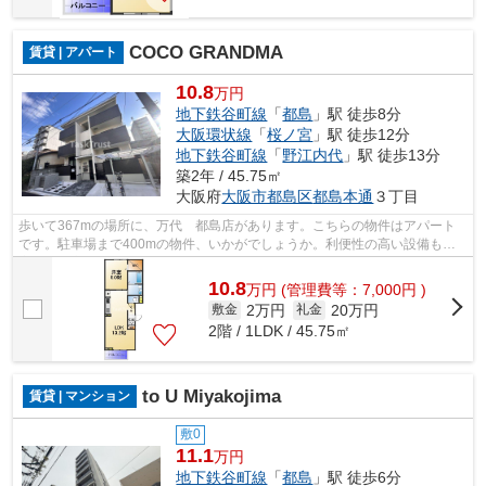
COCO GRANDMA
賃貸 | アパート
10.8
万円
地下鉄谷町線
「
都島
」駅 徒歩8分
大阪環状線
「
桜ノ宮
」駅 徒歩12分
地下鉄谷町線
「
野江内代
」駅 徒歩13分
築2年 / 45.75㎡
大阪府
大阪市都島区
都島本通
３丁目
歩いて367mの場所に、万代 都島店があります。こちらの物件はアパート
です。駐車場まで400mの物件、いかがでしょうか。利便性の高い設備も充
実した、高ニーズな2024年築の物件です。...
10.8
万
円
(管理費等：7,000円 )
2万円
20万円
敷金
礼金
2階 / 1LDK / 45.75㎡
to U Miyakojima
賃貸 | マンション
敷0
11.1
万円
地下鉄谷町線
「
都島
」駅 徒歩6分