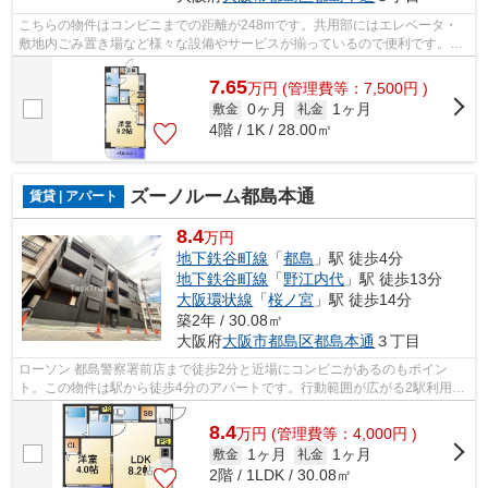
こちらの物件はコンビニまでの距離が248mです。共用部にはエレベータ・
敷地内ごみ置き場など様々な設備やサービスが揃っているので便利です。眺
望良好で景色が楽しめます。自宅から2駅...
7.65
万
円
(管理費等：7,500円 )
0ヶ月
1ヶ月
敷金
礼金
4階 / 1K / 28.00㎡
ズーノルーム都島本通
賃貸 | アパート
8.4
万円
地下鉄谷町線
「
都島
」駅 徒歩4分
地下鉄谷町線
「
野江内代
」駅 徒歩13分
大阪環状線
「
桜ノ宮
」駅 徒歩14分
築2年 / 30.08㎡
大阪府
大阪市都島区
都島本通
３丁目
ローソン 都島警察署前店まで徒歩2分と近場にコンビニがあるのもポイン
ト。この物件は駅から徒歩4分のアパートです。行動範囲が広がる2駅利用可
能な物件です。内装もきれいな一押しの...
8.4
万
円
(管理費等：4,000円 )
1ヶ月
1ヶ月
敷金
礼金
2階 / 1LDK / 30.08㎡