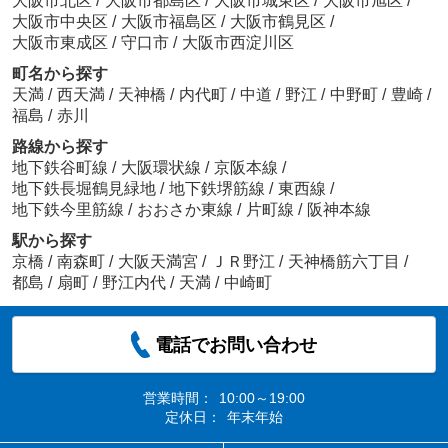
大阪市北区
/
大阪市都島区
/
大阪市城東区
/
大阪市旭区
/
大阪市中央区
/
大阪市福島区
/
大阪市鶴見区
/
大阪市東成区
/
守口市
/
大阪市西淀川区
町名から探す
天満
/
西天満
/
天神橋
/
内代町
/
中道
/
野江
/
中野町
/
豊崎
/
福島
/
赤川
路線から探す
地下鉄谷町線
/
大阪環状線
/
京阪本線
/
地下鉄長堀鶴見緑地
/
地下鉄堺筋線
/
東西線
/
地下鉄今里筋線
/
おおさか東線
/
片町線
/
阪神本線
駅から探す
京橋
/
南森町
/
大阪天満宮
/
ＪＲ野江
/
天神橋筋六丁目
/
都島
/
扇町
/
野江内代
/
天満
/
中崎町
電話でお問い合わせ
営業時間：
10:00～19:00
定休日：
年末年始