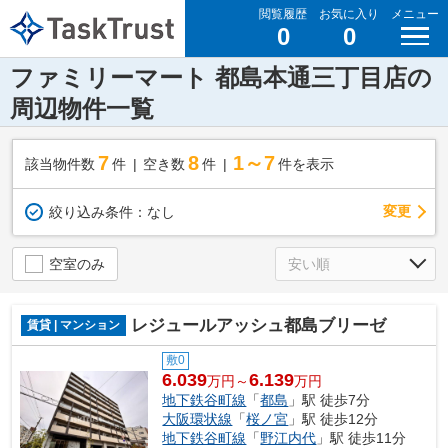
閲覧履歴
お気に入り
メニュー
0
0
ファミリーマート 都島本通三丁目店の
周辺物件一覧
7
8
1～7
該当物件数
件
空き数
件
件を表示
変更
絞り込み条件：
なし
空室のみ
レジュールアッシュ都島ブリーゼ
賃貸 | マンション
敷0
6.039
6.139
万円～
万円
地下鉄谷町線
「
都島
」駅 徒歩7分
大阪環状線
「
桜ノ宮
」駅 徒歩12分
地下鉄谷町線
「
野江内代
」駅 徒歩11分