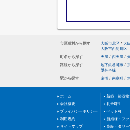
市区町村から探す
大阪市北区
/
大
大阪市西淀川区
町名から探す
天満
/
西天満
/
路線から探す
地下鉄谷町線
/
阪神本線
駅から探す
京橋
/
南森町
/
ホーム
新築・築浅物
会社概要
礼金0円
プライバシーポリシー
ペット可
利用規約
新婚様・ファ
サイトマップ
高級・タワー