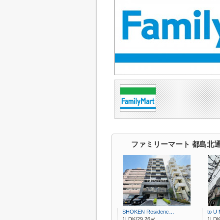
ファミリーマート 都島北
SHOKEN Residenc…
to U 
1LDK/29.26㎡
1LDK