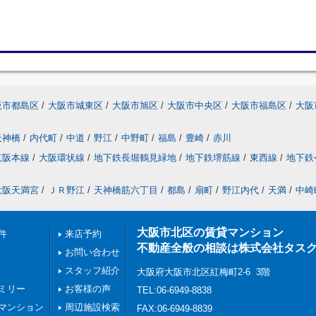
阪市都島区
/
大阪市城東区
/
大阪市旭区
/
大阪市中央区
/
大阪市福島区
/
大阪
天神橋
/
内代町
/
中道
/
野江
/
中野町
/
福島
/
豊崎
/
赤川
京阪本線
/
大阪環状線
/
地下鉄長堀鶴見緑地
/
地下鉄堺筋線
/
東西線
/
地下鉄
大阪天満宮
/
ＪＲ野江
/
天神橋筋六丁目
/
都島
/
扇町
/
野江内代
/
天満
/
中崎
大阪市北区の賃貸マンション
件
来店予約
不動産全般の相談は株式会社タス
お問い合わせ
スタッフ紹介
大阪府大阪市北区紅梅町2-6 3階
ミリー
お客様の声
TEL:06-6949-8838
マンション
周辺施設検索
FAX:06-6949-8839