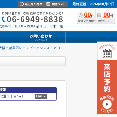
最終更新：2026年08月07日
00
00
件
件
最近見た物件
検討リスト
業時間：10:00～19:00
定休日：年末年始
大阪市都島区のコンビニエンスストア
>
情報
通１丁目4-21
MAP
▼