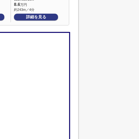
8.6
万円
約243m／4分
詳細を見る