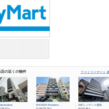
通店の近くの物件
ファミリーマート 
Miyakojima
SHOKEN Residenc…
JMFレジデンス都島
/34.62㎡
1LDK/29.26㎡
1K/20.46㎡