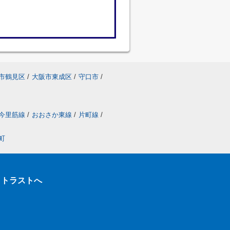
市鶴見区
/
大阪市東成区
/
守口市
/
今里筋線
/
おおさか東線
/
片町線
/
町
クトラストへ