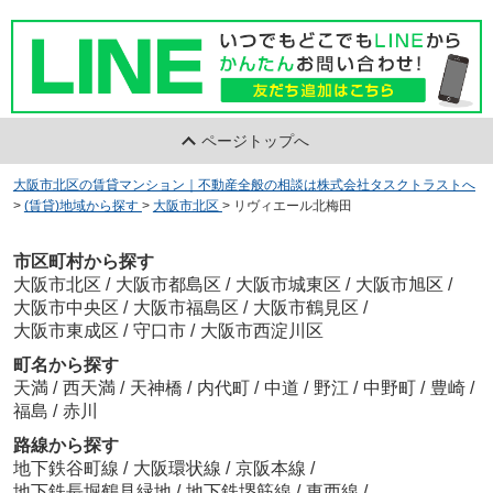
ページトップへ
大阪市北区の賃貸マンション｜不動産全般の相談は株式会社タスクトラストへ
>
(賃貸)地域から探す
>
大阪市北区
>
リヴィエール北梅田
市区町村から探す
大阪市北区
/
大阪市都島区
/
大阪市城東区
/
大阪市旭区
/
大阪市中央区
/
大阪市福島区
/
大阪市鶴見区
/
大阪市東成区
/
守口市
/
大阪市西淀川区
町名から探す
天満
/
西天満
/
天神橋
/
内代町
/
中道
/
野江
/
中野町
/
豊崎
/
福島
/
赤川
路線から探す
地下鉄谷町線
/
大阪環状線
/
京阪本線
/
地下鉄長堀鶴見緑地
/
地下鉄堺筋線
/
東西線
/