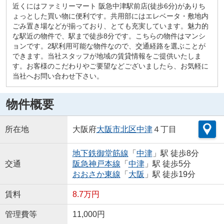
近くにはファミリーマート 阪急中津駅前店(徒歩6分)がありち
ょっとした買い物に便利です。共用部にはエレベータ・敷地内
ごみ置き場などが揃っており、とても充実しています。魅力的
な駅近の物件で、駅まで徒歩8分です。こちらの物件はマンシ
ョンです。2駅利用可能な物件なので、交通経路を選ぶことが
できます。当社スタッフが地域の賃貸情報をご提供いたしま
す。お客様のこだわりやご要望などございましたら、お気軽に
当社へお問い合わせ下さい。
物件概要
所在地
大阪府
大阪市北区
中津
４丁目
地下鉄御堂筋線
「
中津
」駅 徒歩8分
交通
阪急神戸本線
「
中津
」駅 徒歩5分
おおさか東線
「
大阪
」駅 徒歩19分
賃料
8.7万円
管理費等
11,000円