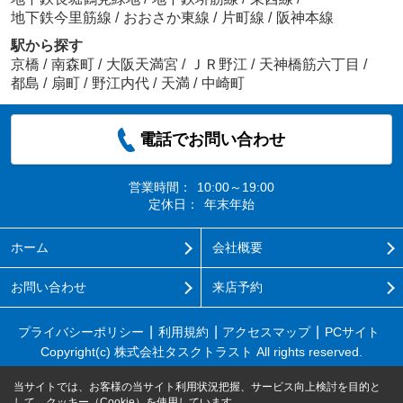
地下鉄今里筋線
/
おおさか東線
/
片町線
/
阪神本線
駅から探す
京橋
/
南森町
/
大阪天満宮
/
ＪＲ野江
/
天神橋筋六丁目
/
都島
/
扇町
/
野江内代
/
天満
/
中崎町
電話でお問い合わせ
営業時間：
10:00～19:00
定休日：
年末年始
ホーム
会社概要
お問い合わせ
来店予約
プライバシーポリシー
利用規約
アクセスマップ
PCサイト
Copyright(c) 株式会社タスクトラスト All rights reserved.
当サイトでは、お客様の当サイト利用状況把握、サービス向上検討を目的と
して、クッキー（Cookie）を使用しています。