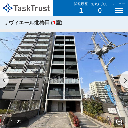
閲覧履歴
お気に入り
メニュー
1
0
リヴィエール北梅田 (
1
室)
1 / 22