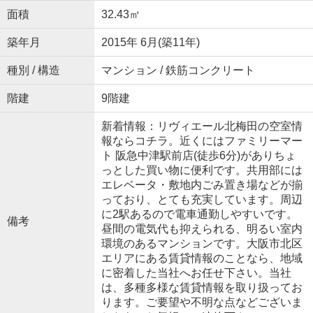
面積
32.43㎡
築年月
2015年 6月(築11年)
種別 / 構造
マンション / 鉄筋コンクリート
階建
9階建
新着情報：リヴィエール北梅田の空室情
報ならコチラ。近くにはファミリーマー
ト 阪急中津駅前店(徒歩6分)がありちょ
っとした買い物に便利です。共用部には
エレベータ・敷地内ごみ置き場などが揃
っており、とても充実しています。周辺
に2駅あるので電車通勤しやすいです。
備考
昼間の電気代も抑えられる、明るい室内
環境のあるマンションです。大阪市北区
エリアにある賃貸情報のことなら、地域
に密着した当社へお任せ下さい。当社
は、多種多様な賃貸情報を取り扱ってお
ります。ご要望や不明な点などございま