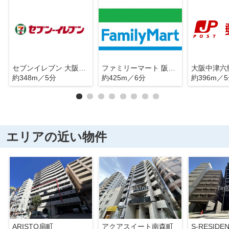
セブンイレブン 大阪中津南店
ファミリーマート 阪急中津駅前店
大阪中津六
約348m／5分
約425m／6分
約396m／
エリアの近い物件
ARISTO扇町
アクアスイート南森町
S-RESID