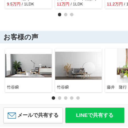
9.5
万
円
/ 1LDK
11
万
円
/ 1LDK
11.2
万
円
/
お客様の声
竹谷瞬
竹谷瞬
藤井 隆行
メールで共有する
LINEで共有する