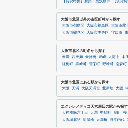
【賃貸特集】新築・築浅物件
【賃貸特
大阪市北区以外の市区町村から探す
大阪市都島区
大阪市福島区
大阪市此
大阪市鶴見区
大阪市中央区
守口市
大阪市北区の町名から探す
天満
西天満
天神橋
豊崎
大淀中
本
紅梅町
黒崎町
菅栄町
野崎町
南森町
大阪市北区にある駅から探す
大阪
天満
大阪天満宮
北新地
大阪
エクレレメディコ天六周辺の駅から探す
天神橋筋六丁目
天満
中崎町
扇町
桜
大阪城北詰
淀屋橋
天満橋
野江内代