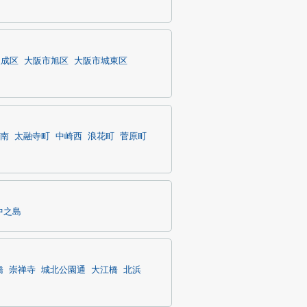
東成区
大阪市旭区
大阪市城東区
南
太融寺町
中崎西
浪花町
菅原町
中之島
橋
崇禅寺
城北公園通
大江橋
北浜