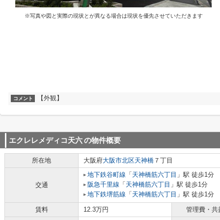
※写真や図と実際の現状とが異なる場合は現状を優先させていただきます
【外観】
コメント
エクレレメディコ天六
の物件概要
所在地
大阪府
大阪市北区
天神橋
７丁目
地下鉄谷町線
「
天神橋筋六丁目
」駅 徒歩1分
阪急千里線
「
天神橋筋六丁目
」駅 徒歩1分
交通
地下鉄堺筋線
「
天神橋筋六丁目
」駅 徒歩1分
賃料
12.3万円
管理費・共