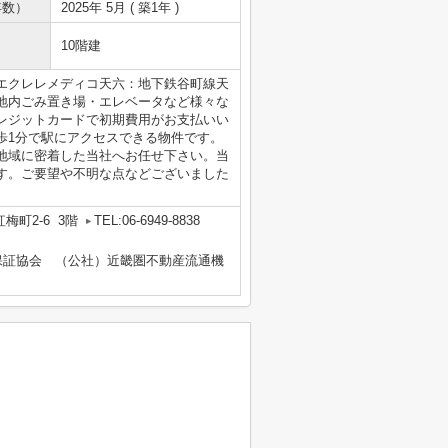
年数）
2025年 5月 ( 築1年 )
10階建
エクレレメディコ天六：地下鉄谷町線天
地内ごみ置き場・エレベータなど様々な
レジットカードで初期費用がお支払いい
歩1分で駅にアクセスできる物件です。
地域に密着した当社へお任せ下さい。当
す。ご要望や不明な点などございました
梅町2-6 3階
TEL:06-6949-8838
保証協会 （公社）近畿圏不動産流通機