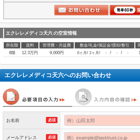
エクレレメディコ天六
の空室情報
所在階
賃料
管理費・共益費
敷金/礼金/保証金/償却/敷引
8階
12.3万円
9,000円
/
/
/
/
0ヶ月
2ヶ月
-
-
-
エクレレメディコ天六
へのお問い合わせ
お名前
必須
メールアドレス
必須