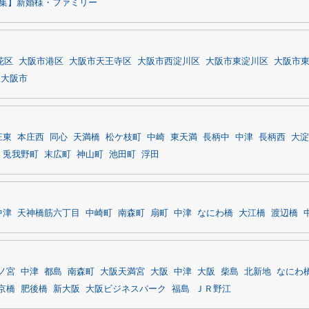
集】新婚様・ファミリー
花区
大阪市港区
大阪市天王寺区
大阪市西淀川区
大阪市東淀川区
大阪市
東大阪市
庄東
本庄西
同心
天満橋
松ケ枝町
中崎
東天満
長柄中
中津
長柄西
大淀
兎我野町
末広町
神山町
池田町
浮田
中津
天神橋筋六丁目
中崎町
南森町
扇町
中津
なにわ橋
大江橋
渡辺橋
ノ宮
中津
都島
南森町
大阪天満宮
大阪
中津
大阪
柴島
北新地
なにわ
京橋
肥後橋
新大阪
大阪ビジネスパーク
福島
ＪＲ野江