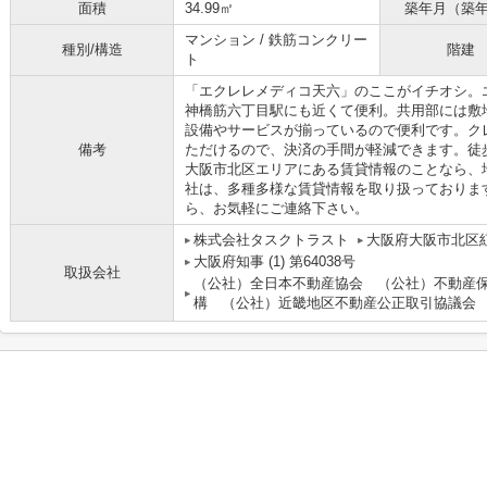
面積
34.99㎡
築年月（築
マンション / 鉄筋コンクリー
種別/構造
階建
ト
「エクレレメディコ天六」のここがイチオシ。
神橋筋六丁目駅にも近くて便利。共用部には敷
設備やサービスが揃っているので便利です。ク
備考
ただけるので、決済の手間が軽減できます。徒
大阪市北区エリアにある賃貸情報のことなら、
社は、多種多様な賃貸情報を取り扱っておりま
ら、お気軽にご連絡下さい。
株式会社タスクトラスト
大阪府大阪市北区紅
大阪府知事 (1) 第64038号
取扱会社
（公社）全日本不動産協会 （公社）不動産
構 （公社）近畿地区不動産公正取引協議会