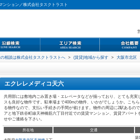
マンション／株式会社タスクトラスト
営
般の相談は株式会社タスクトラストへ
>
(賃貸)地域から探す
>
大阪市北区
エクレレメディコ天六
共用部には敷地内ごみ置き場・エレベータなどが揃っており、とても充実
スも良好な物件です。駐車場まで400mの物件、いかがでしょうか。こち
る物件なので、支払い手続きの手間が省けます。物件の周辺に2駅あるの
アと地下鉄谷町線天神橋筋六丁目付近での賃貸マンション、賃貸アパート
せやご連絡を下さい。
所在地
交通
築