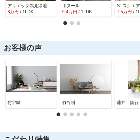
アリエッタ鶴見緑地
ボヌール
STスクエア
8
万
円
/ 1LDK
9.4
万
円
/ 1LDK
7.5
万
円
/ 1
お客様の声
竹谷瞬
竹谷瞬
藤井 隆行
こだわり特集