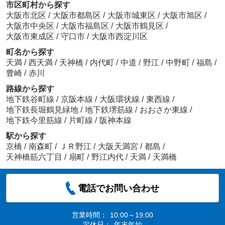
市区町村から探す
大阪市北区
/
大阪市都島区
/
大阪市城東区
/
大阪市旭区
/
大阪市中央区
/
大阪市福島区
/
大阪市鶴見区
/
大阪市東成区
/
守口市
/
大阪市西淀川区
町名から探す
天満
/
西天満
/
天神橋
/
内代町
/
中道
/
野江
/
中野町
/
福島
/
豊崎
/
赤川
路線から探す
地下鉄谷町線
/
京阪本線
/
大阪環状線
/
東西線
/
地下鉄長堀鶴見緑地
/
地下鉄堺筋線
/
おおさか東線
/
地下鉄今里筋線
/
片町線
/
阪神本線
駅から探す
京橋
/
南森町
/
ＪＲ野江
/
大阪天満宮
/
都島
/
天神橋筋六丁目
/
扇町
/
野江内代
/
天満
/
天満橋
電話でお問い合わせ
営業時間：
10:00～19:00
定休日：
年末年始