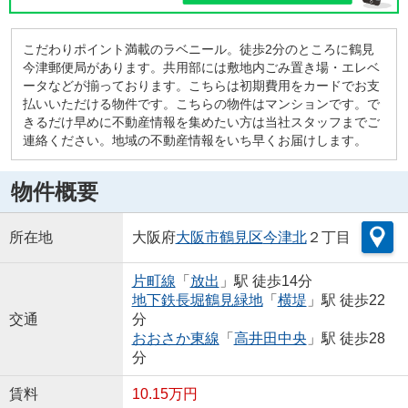
こだわりポイント満載のラベニール。徒歩2分のところに鶴見
今津郵便局があります。共用部には敷地内ごみ置き場・エレベ
ータなどが揃っております。こちらは初期費用をカードでお支
払いいただける物件です。こちらの物件はマンションです。で
きるだけ早めに不動産情報を集めたい方は当社スタッフまでご
連絡ください。地域の不動産情報をいち早くお届けします。
物件概要
所在地
大阪府
大阪市鶴見区
今津北
２丁目
片町線
「
放出
」駅 徒歩14分
地下鉄長堀鶴見緑地
「
横堤
」駅 徒歩22
交通
分
おおさか東線
「
高井田中央
」駅 徒歩28
分
賃料
10.15万円