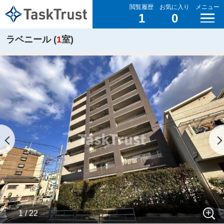
閲覧履歴
お気に入り
メニュー
1
0
ラベニール (
1
室)
1 / 22