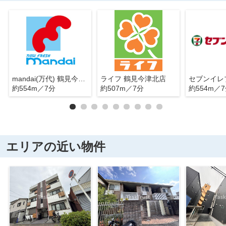
mandai(万代) 鶴見今津店
ライフ 鶴見今津北店
約554m／7分
約507m／7分
約554m／
エリアの近い物件