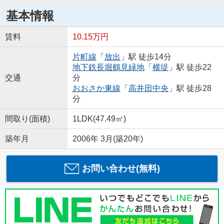
基本情報
賃料
10.15万円
片町線
「
放出
」駅 徒歩14分
地下鉄長堀鶴見緑地
「
横堤
」駅 徒歩22
交通
分
おおさか東線
「
高井田中央
」駅 徒歩28
分
間取り(面積)
1LDK(47.49㎡)
築年月
2006年 3月(築20年)
お問い合わせ(無料)