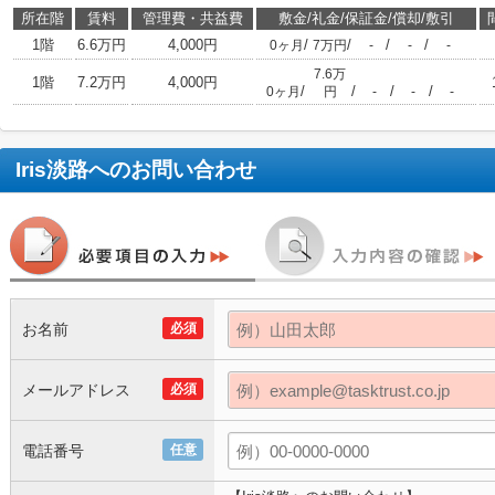
所在階
賃料
管理費・共益費
敷金/礼金/保証金/償却/敷引
1階
6.6万円
4,000円
/
/
/
/
0ヶ月
7万円
-
-
-
7.6万
1階
7.2万円
4,000円
/
/
/
/
0ヶ月
円
-
-
-
Iris淡路
へのお問い合わせ
お名前
必須
メールアドレス
必須
電話番号
任意