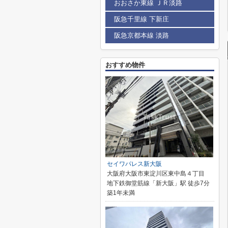
おおさか東線 ＪＲ淡路
阪急千里線 下新庄
阪急京都本線 淡路
おすすめ物件
セイワパレス新大阪
大阪府大阪市東淀川区東中島４丁目
地下鉄御堂筋線「新大阪」駅 徒歩7分
築1年未満