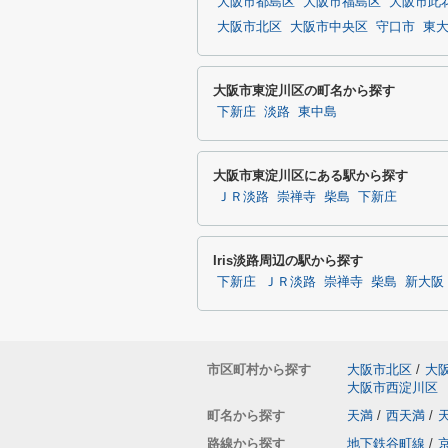
大阪市都島区
大阪市福島区
大阪市此
大阪市北区
大阪市中央区
守口市
東
大阪市東淀川区の町名から探す
下新庄
淡路
東中島
大阪市東淀川区にある駅から探す
ＪＲ淡路
崇禅寺
柴島
下新庄
Iris淡路周辺の駅から探す
下新庄
ＪＲ淡路
崇禅寺
柴島
新大阪
市区町村から探す
大阪市北区
/
大
大阪市西淀川区
町名から探す
天満
/
西天満
/
路線から探す
地下鉄谷町線
/