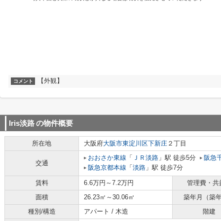
【外観】
コメント
Iris淡路
の物件概要
所在地
大阪府
大阪市東淀川区
下新庄
２丁目
おおさか東線
「
ＪＲ淡路
」駅 徒歩5分
阪急
交通
阪急京都本線
「
淡路
」駅 徒歩7分
賃料
6.6万円～7.2万円
管理費・共
面積
26.23㎡～30.06㎡
築年月（築
種別/構造
アパート / 木造
階建