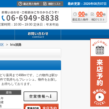
最終更新：2026年08月07日
00
00
件
件
最近見た物件
検討リスト
業時間：10:00～19:00
定休日：年末年始
川区
>
Iris淡路
どり薬局まで498mです。この物件は駅か
物件で気持ちもフレッシュ。物件をお探し
、お待ちしております。
建物
空室情報へ
1年
階建
造