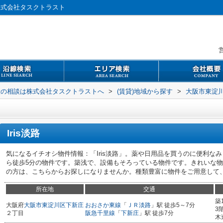
株式会社タスクトラスト
営
般の相談は株式会社タスクトラストへ
>
(賃貸)地域から探す
>
大阪市東淀
Iris淡路
気になるイチオシ物件情報：「Iris淡路」。薬や日用品を買うのに便利なみ
ら徒歩5分の物件です。築浅で、設備もそろっている物件です。きれいな
の方は、こちらからお探しになりませんか。種類豊富に物件をご用意して
所在地
交通
築
大阪府
大阪市東淀川区
下新庄
おおさか東線
「
ＪＲ淡路
」駅 徒歩5～7分
3
２丁目
阪急千里線
「
下新庄
」駅 徒歩7分
木