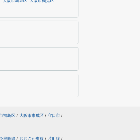
区
大阪市城東区
大阪市鶴見区
市福島区
/
大阪市東成区
/
守口市
/
今里筋線
/
おおさか東線
/
片町線
/