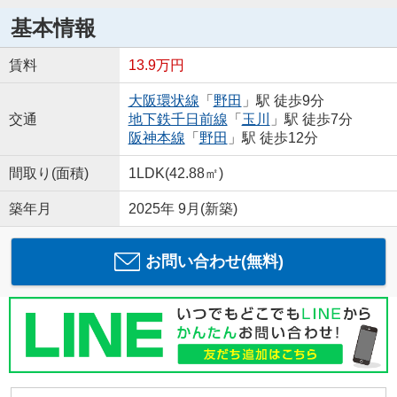
基本情報
賃料
13.9万円
大阪環状線
「
野田
」駅 徒歩9分
交通
地下鉄千日前線
「
玉川
」駅 徒歩7分
阪神本線
「
野田
」駅 徒歩12分
間取り(面積)
1LDK(42.88㎡)
築年月
2025年 9月(新築)
お問い合わせ(無料)