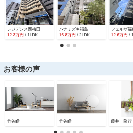
レジデンス西梅田
ハナミズキ福島
フェルザ福
12.3
万
円
/ 1LDK
16.8
万
円
/ 2LDK
12.6
万
円
/
お客様の声
竹谷瞬
竹谷瞬
藤井 隆行