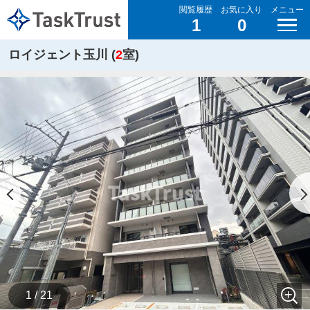
閲覧履歴
お気に入り
メニュー
1
0
ロイジェント玉川 (
2
室)
1 / 21