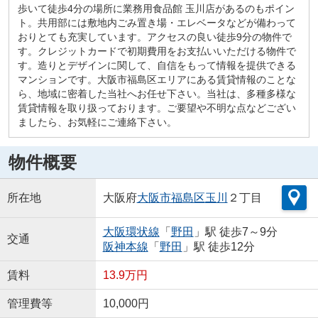
歩いて徒歩4分の場所に業務用食品館 玉川店があるのもポイン
ト。共用部には敷地内ごみ置き場・エレベータなどが備わって
おりとても充実しています。アクセスの良い徒歩9分の物件で
す。クレジットカードで初期費用をお支払いいただける物件で
す。造りとデザインに関して、自信をもって情報を提供できる
マンションです。大阪市福島区エリアにある賃貸情報のことな
ら、地域に密着した当社へお任せ下さい。当社は、多種多様な
賃貸情報を取り扱っております。ご要望や不明な点などござい
ましたら、お気軽にご連絡下さい。
物件概要
所在地
大阪府
大阪市福島区
玉川
２丁目
大阪環状線
「
野田
」駅 徒歩7～9分
交通
阪神本線
「
野田
」駅 徒歩12分
賃料
13.9万円
管理費等
10,000円