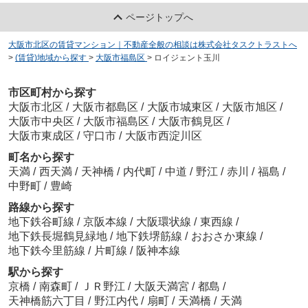
ページトップへ
大阪市北区の賃貸マンション｜不動産全般の相談は株式会社タスクトラストへ
>
(賃貸)地域から探す
>
大阪市福島区
>
ロイジェント玉川
市区町村から探す
大阪市北区
/
大阪市都島区
/
大阪市城東区
/
大阪市旭区
/
大阪市中央区
/
大阪市福島区
/
大阪市鶴見区
/
大阪市東成区
/
守口市
/
大阪市西淀川区
町名から探す
天満
/
西天満
/
天神橋
/
内代町
/
中道
/
野江
/
赤川
/
福島
/
中野町
/
豊崎
路線から探す
地下鉄谷町線
/
京阪本線
/
大阪環状線
/
東西線
/
地下鉄長堀鶴見緑地
/
地下鉄堺筋線
/
おおさか東線
/
地下鉄今里筋線
/
片町線
/
阪神本線
駅から探す
京橋
/
南森町
/
ＪＲ野江
/
大阪天満宮
/
都島
/
天神橋筋六丁目
/
野江内代
/
扇町
/
天満橋
/
天満