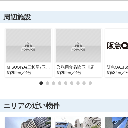
周辺施設
MISUGIYA(三杉屋) 玉川店
業務用食品館 玉川店
約299m／4分
約299m／4分
約534m／
エリアの近い物件