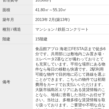
管理費等
10,000円
面積
41.80㎡～55.10㎡
築年月
2013年 2月(築13年)
種別 / 構造
マンション / 鉄筋コンクリート
階建
15階建
食品館アプロ 海老江FESTA店まで徒歩6
分です。共用部には敷地内ごみ置き場・
エレベータ2基などが備わっておりとて
も充実しています。平坦な場所にある物
件なら毎日の移動も快適です。2駅利用
可能な物件で目的地に応じて路線を選ぶ
ことができます。こちらの物件では初期
備考
費用をカードでお支払いいただけます。
大阪市福島区エリアにある賃貸情報のこ
となら、地域に密着した当社へお任せ下
さい。当社は、多種多様な賃貸情報を取
り扱っております。ご要望や不明な点な