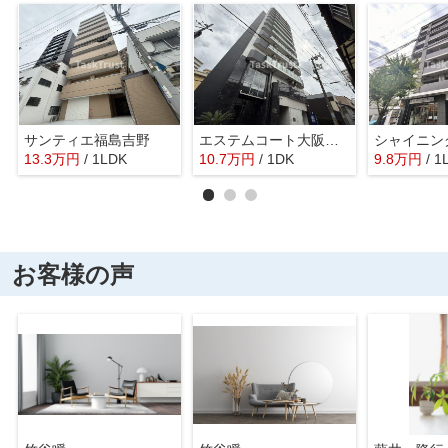
サンティエ福島吉野
エステムコート大阪福島ルアーナ
シャイニン
13.3
万
円
/ 1LDK
10.7
万
円
/ 1DK
9.8
万
円
/ 1
お客様の声