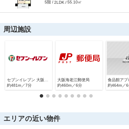
5階
55.10㎡
2LDK
周辺施設
セブンイレブン 大阪海老江2丁目店
大阪海老江郵便局
約481m／7分
約460m／6分
約464m／
エリアの近い物件