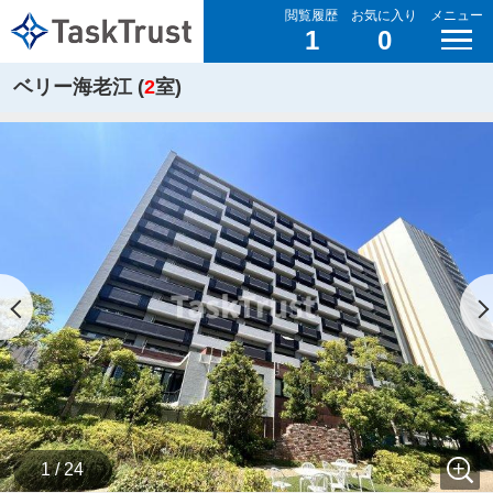
閲覧履歴
お気に入り
メニュー
1
0
ベリー海老江 (
2
室)
1 / 24