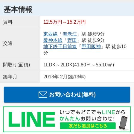
基本情報
賃料
12.5万円～15.2万円
東西線
「
海老江
」駅 徒歩9分
阪神本線
「
野田
」駅 徒歩9分
交通
地下鉄千日前線
「
野田阪神
」駅 徒歩10
分
間取り(面積)
1LDK～2LDK(41.80㎡～55.10㎡)
築年月
2013年 2月(築13年)
お問い合わせ(無料)