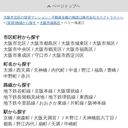
ページトップへ
大阪市北区の賃貸マンション｜不動産全般の相談は株式会社タスクトラストへ
>
(賃貸)地域から探す
>
大阪市福島区
>
ベリー海老江
市区町村から探す
大阪市北区
/
大阪市都島区
/
大阪市城東区
/
大阪市旭区
/
大阪市中央区
/
大阪市鶴見区
/
大阪市福島区
/
大阪市東成区
/
守口市
/
大阪市西淀川区
町名から探す
天満
/
西天満
/
天神橋
/
内代町
/
中道
/
野江
/
福島
/
豊崎
/
中野町
/
赤川
路線から探す
地下鉄谷町線
/
京阪本線
/
大阪環状線
/
地下鉄長堀鶴見緑地
/
地下鉄堺筋線
/
東西線
/
地下鉄今里筋線
/
おおさか東線
/
片町線
/
阪神本線
駅から探す
京橋
/
南森町
/
大阪天満宮
/
ＪＲ野江
/
天神橋筋六丁目
/
都島
/
野江内代
/
扇町
/
天満
/
中崎町