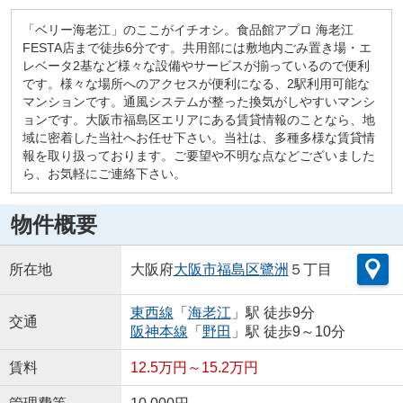
「ベリー海老江」のここがイチオシ。食品館アプロ 海老江
FESTA店まで徒歩6分です。共用部には敷地内ごみ置き場・エ
レベータ2基など様々な設備やサービスが揃っているので便利
です。様々な場所へのアクセスが便利になる、2駅利用可能な
マンションです。通風システムが整った換気がしやすいマンシ
ョンです。大阪市福島区エリアにある賃貸情報のことなら、地
域に密着した当社へお任せ下さい。当社は、多種多様な賃貸情
報を取り扱っております。ご要望や不明な点などございました
ら、お気軽にご連絡下さい。
物件概要
所在地
大阪府
大阪市福島区
鷺洲
５丁目
東西線
「
海老江
」駅 徒歩9分
交通
阪神本線
「
野田
」駅 徒歩9～10分
賃料
12.5万円～15.2万円