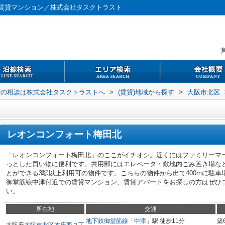
賃貸マンション／株式会社タスクトラスト
営
般の相談は株式会社タスクトラストへ
>
(賃貸)地域から探す
>
大阪市北区
レオンコンフォート梅田北
「レオンコンフォート梅田北」のここがイチオシ。近くにはファミリーマート
っとした買い物に便利です。共用部にはエレベータ・敷地内ごみ置き場な
とができる3駅以上利用可の物件です。こちらの物件から出て400mに駐
御堂筋線中津付近での賃貸マンション、賃貸アパートをお探しの方はぜひ
い。
所在地
交通
地下鉄御堂筋線
「
中津
」駅 徒歩11分
築