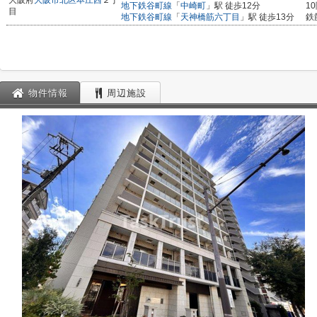
大阪府
大阪市北区
本庄西
２丁
地下鉄谷町線
「
中崎町
」駅 徒歩12分
1
目
地下鉄谷町線
「
天神橋筋六丁目
」駅 徒歩13分
鉄
物件情報
周辺施設