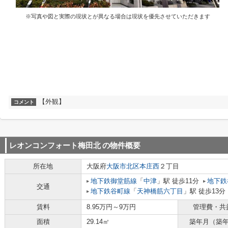
※写真や図と実際の現状とが異なる場合は現状を優先させていただきます
【外観】
コメント
レオンコンフォート梅田北
の物件概要
所在地
大阪府
大阪市北区
本庄西
２丁目
地下鉄御堂筋線
「
中津
」駅 徒歩11分
地下鉄
交通
地下鉄谷町線
「
天神橋筋六丁目
」駅 徒歩13分
賃料
8.95万円～9万円
管理費・共
面積
29.14㎡
築年月（築