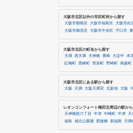
大阪市北区以外の市区町村から探す
大阪市都島区
大阪市福島区
大阪市此
大阪市鶴見区
大阪市中央区
守口市
大阪市北区の町名から探す
天満
西天満
天神橋
豊崎
大淀中
本
紅梅町
黒崎町
菅栄町
野崎町
南森町
大阪市北区にある駅から探す
大阪
天満
大阪天満宮
北新地
大阪
レオンコンフォート梅田北周辺の駅から
天神橋筋六丁目
中津
中崎町
中津
天
福島
城北公園通
肥後橋
新福島
天満