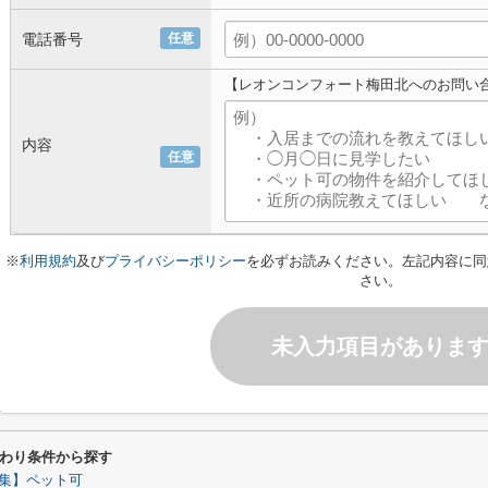
電話番号
任意
【レオンコンフォート梅田北へのお問い
内容
任意
※
利用規約
及び
プライバシーポリシー
を必ずお読みください。左記内容に同
さい。
未入力項目がありま
わり条件から探す
集】ペット可