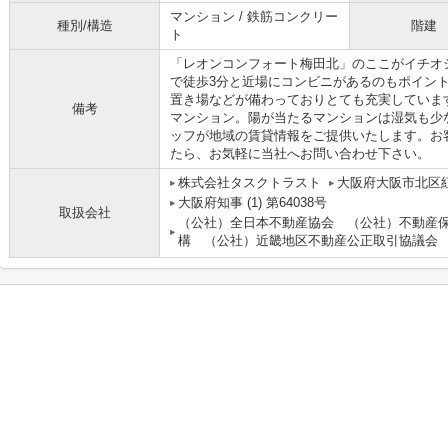
マンション / 鉄筋コンクリー
種別/構造
階建
ト
「レオンコンフォート梅田北」のここがイチオ
で徒歩3分と近場にコンビニがあるのもポイン
置き場などが備わっておりとても充実していま
備考
マンション。陽が当たるマンションは湿気も少
ッフが地域の賃貸情報をご提供いたします。お
たら、お気軽に当社へお問い合わせ下さい。
株式会社タスクトラスト
大阪府大阪市北区紅
大阪府知事 (1) 第64038号
取扱会社
（公社）全日本不動産協会 （公社）不動産
構 （公社）近畿地区不動産公正取引協議会