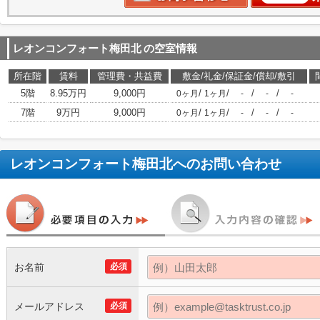
レオンコンフォート梅田北
の空室情報
所在階
賃料
管理費・共益費
敷金/礼金/保証金/償却/敷引
5階
8.95万円
9,000円
/
/
/
/
0ヶ月
1ヶ月
-
-
-
7階
9万円
9,000円
/
/
/
/
0ヶ月
1ヶ月
-
-
-
レオンコンフォート梅田北
へのお問い合わせ
お名前
必須
メールアドレス
必須