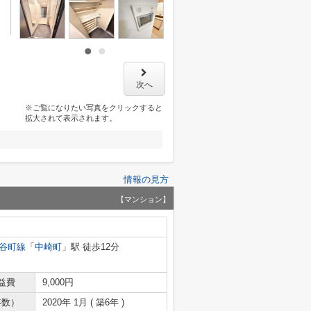
次へ
※ご覧になりたい写真をクリックすると
拡大されて表示されます。
情報の見方
【マンション】
谷町線
「
中崎町
」駅 徒歩12分
益費
9,000円
年数）
2020年 1月 ( 築6年 )