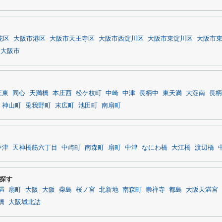
花区
大阪市港区
大阪市天王寺区
大阪市西淀川区
大阪市東淀川区
大阪市
東大阪市
庄東
同心
天満橋
本庄西
松ケ枝町
中崎
中津
長柄中
東天満
大淀南
長柄
神山町
兎我野町
末広町
池田町
南扇町
中津
天神橋筋六丁目
中崎町
南森町
扇町
中津
なにわ橋
大江橋
渡辺橋
探す
満
扇町
大阪
大阪
柴島
桜ノ宮
北新地
南森町
崇禅寺
都島
大阪天満宮
橋
大阪城北詰