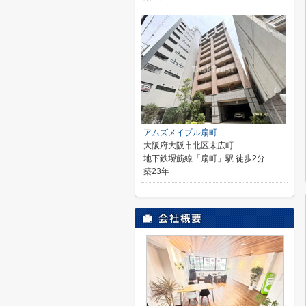
アムズメイプル扇町
大阪府大阪市北区末広町
地下鉄堺筋線「扇町」駅 徒歩2分
築23年