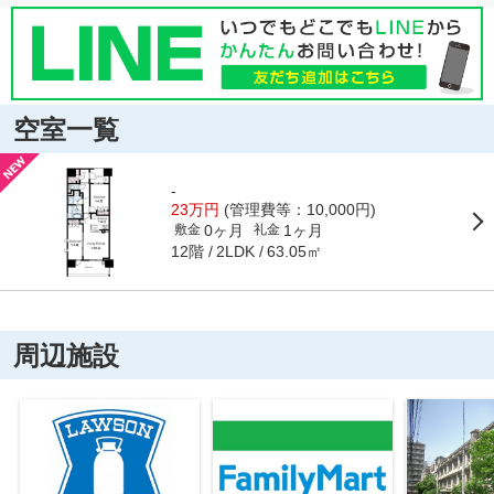
空室一覧
-
23万円
(管理費等：10,000円)
0ヶ月
1ヶ月
敷金
礼金
12階
63.05㎡
2LDK
周辺施設