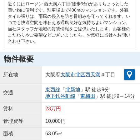
近くにはローソン 西天満六丁目(徒歩3分)がありちょっとした
買い物に便利です。駐車場まで400mのマンションです。外観
タイル張りは、雨風の侵入を防ぎ骨組みを守ってくれます。い
つでも快適空間を味わえる通風良好な気持ちよいマンション。
当社スタッフが地域の賃貸情報をご提供いたします。お客様の
こだわりやご要望などございましたら、お気軽に当社へお問い
合わせ下さい。
物件概要
所在地
大阪府
大阪市北区
西天満
４丁目
東西線
「
北新地
」駅 徒歩9分
交通
地下鉄谷町線
「
東梅田
」駅 徒歩9～14分
賃料
23万円
管理費等
10,000円
面積
63.05㎡