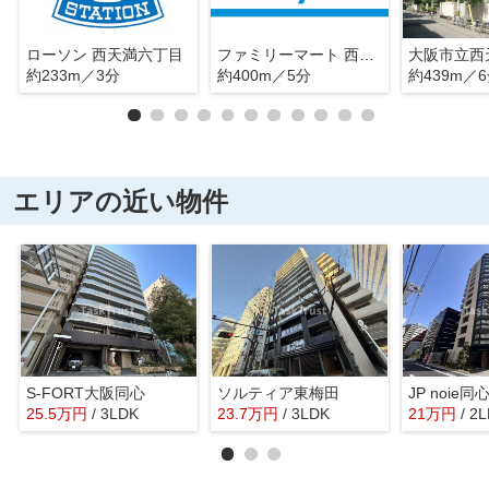
ローソン 西天満六丁目
ファミリーマート 西天満六丁目店
大阪市立西
約233m／3分
約400m／5分
約439m／
エリアの近い物件
S-FORT大阪同心
ソルティア東梅田
JP noie同
25.5
万
円
/ 3LDK
23.7
万
円
/ 3LDK
21
万
円
/ 2