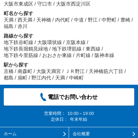
大阪市東成区
/
守口市
/
大阪市西淀川区
町名から探す
天満
/
西天満
/
天神橋
/
内代町
/
中道
/
野江
/
中野町
/
豊崎
/
福島
/
赤川
路線から探す
地下鉄谷町線
/
大阪環状線
/
京阪本線
/
地下鉄長堀鶴見緑地
/
地下鉄堺筋線
/
東西線
/
地下鉄今里筋線
/
おおさか東線
/
片町線
/
阪神本線
駅から探す
京橋
/
南森町
/
大阪天満宮
/
ＪＲ野江
/
天神橋筋六丁目
/
都島
/
扇町
/
野江内代
/
天満
/
中崎町
電話でお問い合わせ
営業時間：
10:00～19:00
定休日：
年末年始
ホーム
会社概要