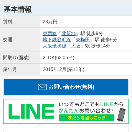
基本情報
賃料
23万円
東西線
「
北新地
」駅 徒歩9分
交通
地下鉄谷町線
「
東梅田
」駅 徒歩9分
大阪環状線
「
大阪
」駅 徒歩14分
間取り(面積)
2LDK(63.05㎡)
築年月
2015年 2月(築11年)
お問い合わせ(無料)