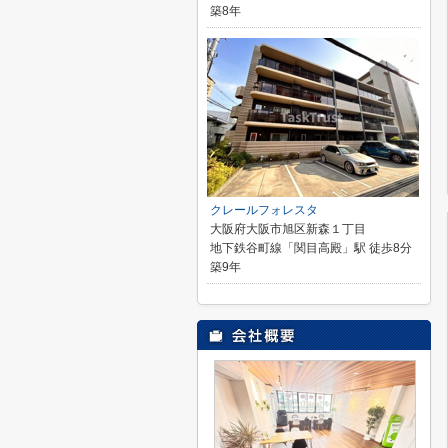
築8年
クレールフォレスタ
大阪府大阪市旭区新森１丁目
地下鉄谷町線「関目高殿」駅 徒歩8分
築9年