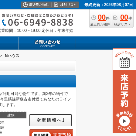
最終更新：2026年08月07日
00
00
件
件
最近見た物件
検討リスト
業時間：10:00～19:00
定休日：年末年始
>
Nハウス
駅利用可能な物件です。築3年の物件で
鉄今里筋線新森古市付近であなたのライフ
致します。
建物
空室情報へ
3年
階建
造