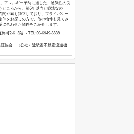
す。アレルギー予防に適した、通気性の良
うところから。築5年以内と築浅なの
玄関や庭も独立しており、プライバシー
物件をお探しの方で、他の物件も見てみ
望に合わせた物件をご紹介します。
梅町2-6 3階
TEL:06-6949-8838
保証協会 （公社）近畿圏不動産流通機