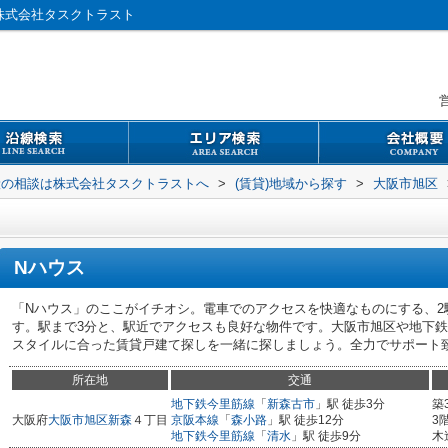
株式会社タスクトラスト
営
般の相談は株式会社タスクトラストへ
>
(賃貸)地域から探す
>
大阪市旭区
Nハウス
「Nハウス」のここがイチオシ。電車でのアクセスを快適なものにする、2
す。駅まで3分と、駅近でアクセスも良好な物件です。大阪市旭区や地下
スタイルに合った賃貸戸建て探しを一緒に探しましょう。全力でサポート
所在地
交通
地下鉄今里筋線
「
新森古市
」駅 徒歩3分
築
大阪府
大阪市旭区
新森
４丁目
京阪本線
「
森小路
」駅 徒歩12分
3
地下鉄今里筋線
「
清水
」駅 徒歩9分
木