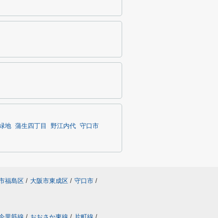
緑地
蒲生四丁目
野江内代
守口市
市福島区
/
大阪市東成区
/
守口市
/
今里筋線
/
おおさか東線
/
片町線
/