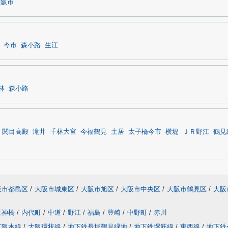
大阪市
今市
森小路
生江
林
森小路
関目高殿
滝井
千林大宮
今福鶴見
土居
太子橋今市
横堤
ＪＲ野江
鶴見
阪市都島区
/
大阪市城東区
/
大阪市旭区
/
大阪市中央区
/
大阪市鶴見区
/
大阪
天神橋
/
内代町
/
中道
/
野江
/
福島
/
豊崎
/
中野町
/
赤川
京阪本線
/
大阪環状線
/
地下鉄長堀鶴見緑地
/
地下鉄堺筋線
/
東西線
/
地下鉄