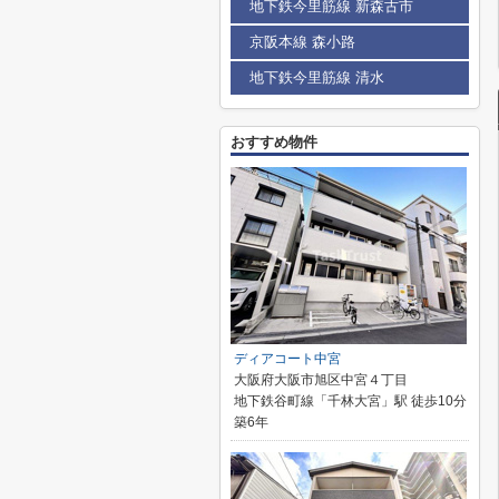
地下鉄今里筋線 新森古市
京阪本線 森小路
地下鉄今里筋線 清水
おすすめ物件
ディアコート中宮
大阪府大阪市旭区中宮４丁目
地下鉄谷町線「千林大宮」駅 徒歩10分
築6年