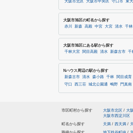
大阪市北区
大阪市中央区
守口市
東
大阪市旭区の町名から探す
赤川
新森
高殿
中宮
大宮
清水
千林
大阪市旭区にある駅から探す
千林大宮
関目高殿
清水
新森古市
千
Nハウス周辺の駅から探す
新森古市
清水
森小路
千林
関目成育
守口
西三荘
城北公園通
鴫野
門真南
市区町村から探す
大阪市北区
/
大
大阪市西淀川区
町名から探す
天満
/
西天満
/
路線から探す
地下鉄谷町線
/