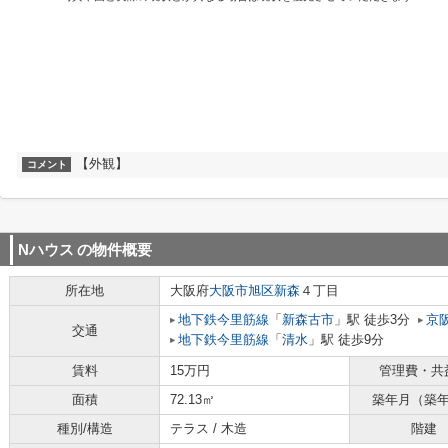
【外観】
コメント
Nハウス
の物件概要
所在地
大阪府
大阪市旭区
新森
４丁目
地下鉄今里筋線
「
新森古市
」駅 徒歩3分
京
交通
地下鉄今里筋線
「
清水
」駅 徒歩9分
賃料
15万円
管理費・共
面積
72.13㎡
築年月（築
種別/構造
テラス / 木造
階建