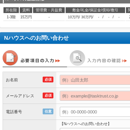
所在階
賃料
管理費・共益費
敷金/礼金/保証金/償却/敷引
1-3階
15万円
-
/
/
/
/
10万円
30万円
-
-
-
Nハウス
へのお問い合わせ
お名前
必須
メールアドレス
必須
電話番号
任意
【Nハウスへのお問い合わせ】