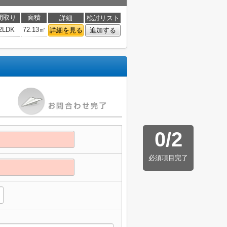
間取り
面積
詳細
検討リスト
2LDK
72.13㎡
詳細を見る
追加する
0
/
2
必須項目完了